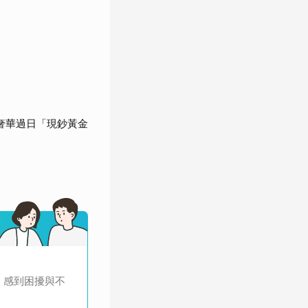
奢華過日「現鈔黃金
，感到困擾與不