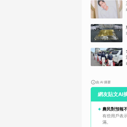
由 AI 摘要
網友貼文AI
農民對預報
有些用戶表
滿。