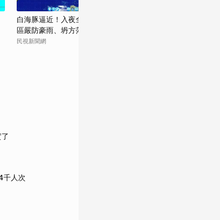
白海豚逼近！入夜全台各地風雨漸增 山
畫面曝光！白海
區嚴防豪雨、坍方落石
署證實：存在約
民視新聞網
太報
實了
4千人次