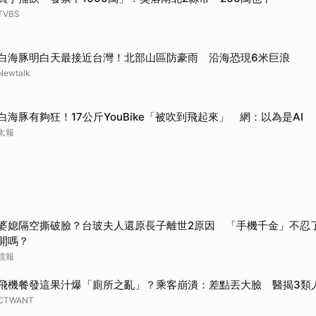
取消
TVBS
白海豚明白天最接近台灣！北部山區防豪雨 沿海恐現6米巨浪
Newtalk
白海豚有夠狂！17公斤YouBike「被吹到飛起來」 網：以為是AI
太報
婆媳隔空撕破臉？台玻夫人還原長子離世2原因 「手機千金」不忍
開嗎？
鏡報
飛機餐發這果汁爆「廁所之亂」？乘客崩潰：差點丟大臉 醫揭3類
CTWANT