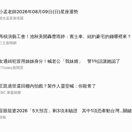
小孟老師2026年08月09日(日)星座運勢
清水孟星座塔羅
再槓演藝工會！池秋美開轟曹雨婷：賓士車、紐約豪宅的錢哪裡來？
三立新聞網
女通緝犯冒用姊姊身分！喊老公「我妹婿」 警1句話讓她認了
ETtoday新聞雲
王凱過世還回棚內拍戲？製作人靈堂喊：你殺青了
EBC 東森娛樂
盲眼龍婆2026「5大預言」剩3項未驗證 其中1項恐牽動台灣...關
鏡報