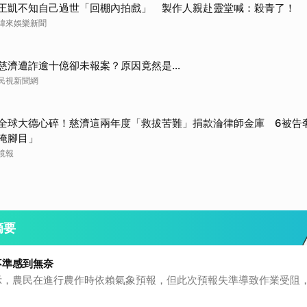
王凱不知自己過世「回棚內拍戲」 製作人親赴靈堂喊：殺青了！
緯來娛樂新聞
慈濟遭詐逾十億卻未報案？原因竟然是...
民視新聞網
全球大德心碎！慈濟這兩年度「救拔苦難」捐款淪律師金庫 6被告
淹腳目」
鏡報
摘要
不準感到無奈
示，農民在進行農作時依賴氣象預報，但此次預報失準導致作業受阻