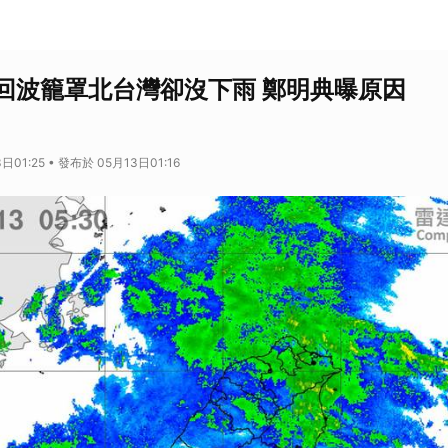
回波籠罩北台灣卻沒下雨 鄭明典曝原因
日01:25 • 發布於 05月13日01:16