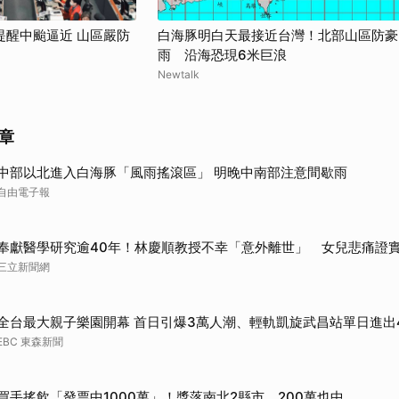
提醒中颱逼近 山區嚴防
白海豚明白天最接近台灣！北部山區防豪
雨 沿海恐現6米巨浪
Newtalk
章
中部以北進入白海豚「風雨搖滾區」 明晚中南部注意間歇雨
自由電子報
奉獻醫學研究逾40年！林慶順教授不幸「意外離世」 女兒悲痛證
三立新聞網
全台最大親子樂園開幕 首日引爆3萬人潮、輕軌凱旋武昌站單日進出
EBC 東森新聞
買手搖飲「發票中1000萬」！獎落南北2縣市 200萬也中