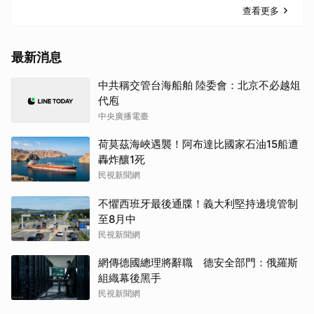
查看更多
最新消息
中共稱交管台海船舶 陸委會：北京不必越俎
代庖
中央廣播電臺
荷莫茲海峽遇襲！阿布達比國家石油15船遭
轟炸釀1死
民視新聞網
不懼西班牙最後通牒！義大利堅持邊境管制
至8月中
民視新聞網
網傳德國總理將辭職 德安全部門：俄羅斯
組織幕後黑手
民視新聞網