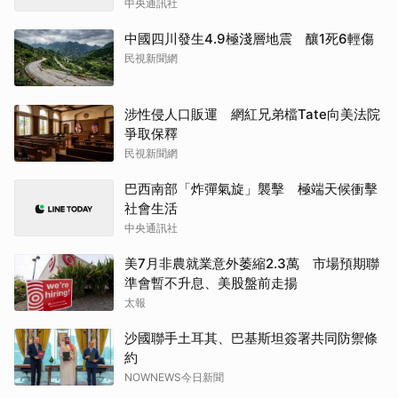
中央通訊社
中國四川發生4.9極淺層地震 釀1死6輕傷
民視新聞網
涉性侵人口販運 網紅兄弟檔Tate向美法院
爭取保釋
民視新聞網
巴西南部「炸彈氣旋」襲擊 極端天候衝擊
社會生活
中央通訊社
美7月非農就業意外萎縮2.3萬 市場預期聯
準會暫不升息、美股盤前走揚
太報
沙國聯手土耳其、巴基斯坦簽署共同防禦條
約
NOWNEWS今日新聞