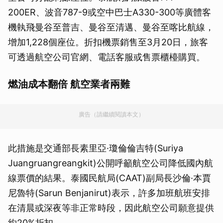
200ER、波音787-9或空中巴士A330-300等廣體客
機執飛曼谷至普吉、曼谷至清邁、曼谷至喀比航線，
增加1,228個座位。折扣機票銷售至3月20日，旅客
可透過航空公司官網、電話客服或售票櫃檯購買。
燃油成本翻倍 航空業者兩難
廣告（請繼續閱讀本文）
此措施是交通部長素里亞·瓊倫倫吉特(Suriya
Juangruangreangkit)公開呼籲航空公司降低國內航
線票價的結果。泰國民航局(CAAT)副局長沙倫·本賈
尼魯特(Sarun Benjanirut)表示，許多加班航班安排
在清晨或深夜等非正常時段，因此航空公司願意提供
約20%折扣。