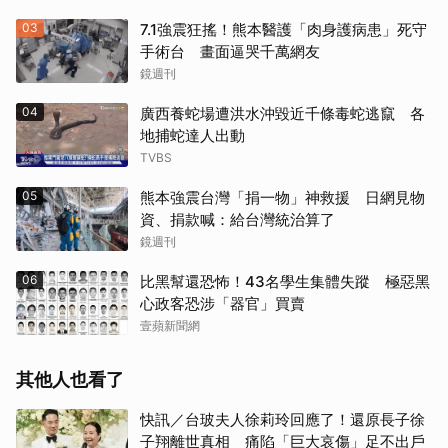
03
7.1強震狂搖！熊本醫護「肉身護病患」死守
手術台 畫面逼哭千萬網友
鏡週刊
04
廣西養蛇場遭洪水沖毀近千條毒蛇逃竄 各
地捕蛇達人出動
TVBS
05
熊本強震台灣「捐一物」神救援 日網見物
資、捐款喊：給台灣統治算了
鏡週刊
06
比黑幫還恐怖！43名學生集體失蹤 極惡黑
心政客恐涉「器官」買賣
壹蘋新聞網
其他人也看了
快訊／台玻夫人徐莉玲回應了！還原長子徐
子翔離世真相 痛陷「巨大哀傷」足不出戶