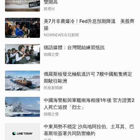
雙開高
路透社
美7月非農爆冷！Fed升息預期降溫 美股齊
揚
NOWNEWS今日新聞
德語媒體：台灣開始練習抵抗
德國之聲
俄羅斯核發北極航道許可 7艘中國船隻將定
期駛往歐洲
民視新聞網
中國海警船與軍艦南海相撞1年後 官方證實2
人死亡追授「烈士」
德國之聲
中東局勢不穩定 沙烏地阿拉伯、土耳其、巴
基斯坦簽署共同防禦條約