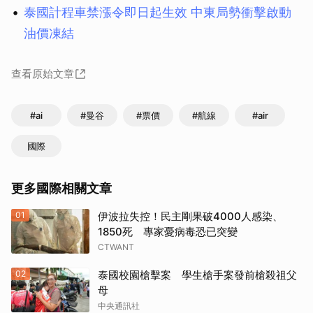
泰國計程車禁漲令即日起生效 中東局勢衝擊啟動
油價凍結
查看原始文章
#ai
#曼谷
#票價
#航線
#air
國際
更多國際相關文章
01
伊波拉失控！民主剛果破4000人感染、
1850死 專家憂病毒恐已突變
CTWANT
02
泰國校園槍擊案 學生槍手案發前槍殺祖父
母
中央通訊社