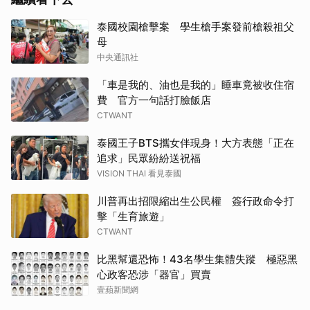
泰國校園槍擊案 學生槍手案發前槍殺祖父
母
中央通訊社
「車是我的、油也是我的」睡車竟被收住宿
費 官方一句話打臉飯店
CTWANT
泰國王子BTS攜女伴現身！大方表態「正在
追求」民眾紛紛送祝福
VISION THAI 看見泰國
川普再出招限縮出生公民權 簽行政命令打
擊「生育旅遊」
CTWANT
比黑幫還恐怖！43名學生集體失蹤 極惡黑
心政客恐涉「器官」買賣
壹蘋新聞網