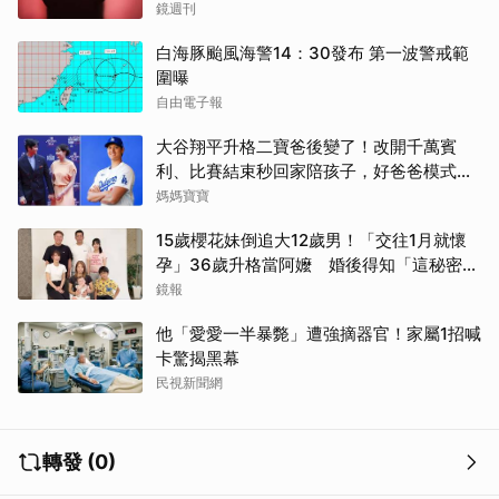
鏡週刊
白海豚颱風海警14：30發布 第一波警戒範
圍曝
自由電子報
大谷翔平升格二寶爸後變了！改開千萬賓
利、比賽結束秒回家陪孩子，好爸爸模式全
開
媽媽寶寶
15歲櫻花妹倒追大12歲男！「交往1月就懷
孕」36歲升格當阿嬤 婚後得知「這秘密」
傻眼了
鏡報
他「愛愛一半暴斃」遭強摘器官！家屬1招喊
卡驚揭黑幕
民視新聞網
轉發 (0)