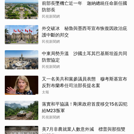
前部長墜機亡近一年 迦納總統任命新任國
防部長
民視新聞網
外交破冰 秘魯與墨西哥宣布恢復因政治庇
護中斷的邦交
民視新聞網
中東局勢升溫 沙國土耳其巴基斯坦簽共同
防禦協定
民視新聞網
又一名美共和黨參議員表態 穆考斯基宣布
反對布蘭希任司法部長提名案
太報
落實和平協議！剛果政府首度移交15名囚犯
給M23叛軍
民視新聞網
美7月非農就業人數意外減 標普與那指雙