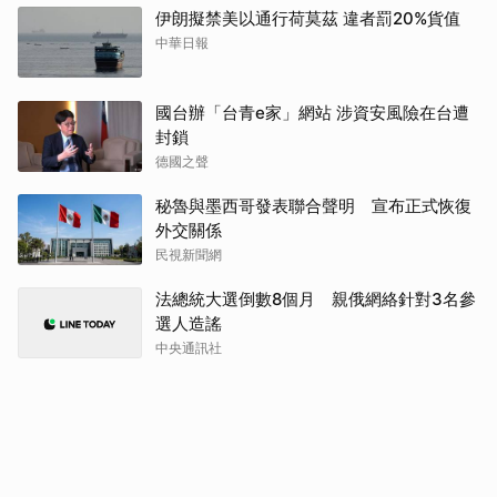
伊朗擬禁美以通行荷莫茲 違者罰20%貨值
中華日報
國台辦「台青e家」網站 涉資安風險在台遭
封鎖
德國之聲
秘魯與墨西哥發表聯合聲明 宣布正式恢復
外交關係
民視新聞網
法總統大選倒數8個月 親俄網絡針對3名參
選人造謠
中央通訊社