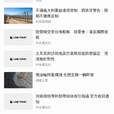
台視
不滿義大利重啟邊境管制 西班牙警告：限
期不撤將反制
民視新聞網
陸聲稱交管台海船舶 陸委會：違反國際規
範
中央通訊社
土耳其與沙烏地及巴基斯坦簽防禦協定 澄
清無針對性
中央通訊社
俄油輪阿曼擱淺 生態災難一觸即發
德國之聲
河南倡領導幹部帶頭休假引熱議 官方收回通
知
中央通訊社