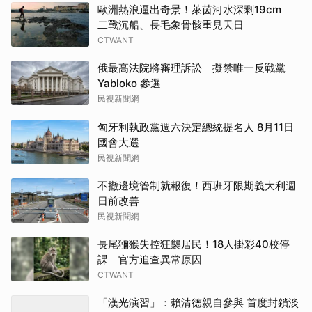
歐洲熱浪逼出奇景！萊茵河水深剩19cm
二戰沉船、長毛象骨骸重見天日
CTWANT
俄最高法院將審理訴訟 擬禁唯一反戰黨
Yabloko 參選
民視新聞網
匈牙利執政黨週六決定總統提名人 8月11日
國會大選
民視新聞網
不撤邊境管制就報復！西班牙限期義大利週
日前改善
民視新聞網
長尾獼猴失控狂襲居民！18人掛彩40校停
課 官方追查異常原因
CTWANT
「漢光演習」：賴清德親自參與 首度封鎖淡