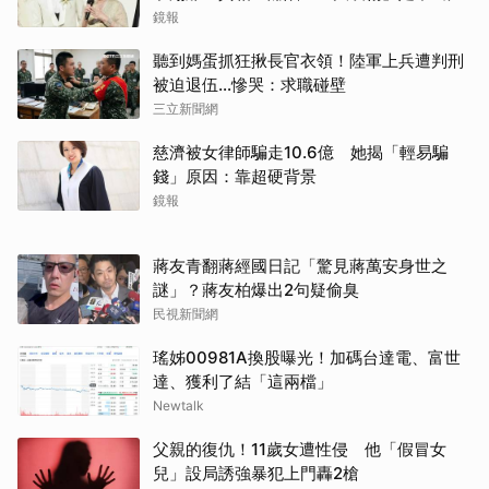
鏡報
聽到媽蛋抓狂揪長官衣領！陸軍上兵遭判刑
被迫退伍…慘哭：求職碰壁
三立新聞網
慈濟被女律師騙走10.6億 她揭「輕易騙
錢」原因：靠超硬背景
鏡報
蔣友青翻蔣經國日記「驚見蔣萬安身世之
謎」？蔣友柏爆出2句疑偷臭
民視新聞網
瑤姊00981A換股曝光！加碼台達電、富世
達、獲利了結「這兩檔」
Newtalk
父親的復仇！11歲女遭性侵 他「假冒女
兒」設局誘強暴犯上門轟2槍