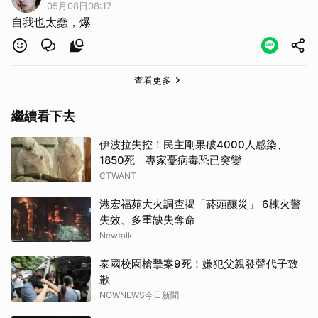
05月08日08:17
自我也太蠢，爆
查看更多
繼續看下去
伊波拉失控！民主剛果破4000人感染、
1850死 專家憂病毒恐已突變
CTWANT
港宏福苑大火調查揭「菸頭釀災」 6棟火警
失效、多重缺失奪命
Newtalk
泰國校園槍擊案9死！嫌犯父親發聲代子致
歉
NOWNEWS今日新聞