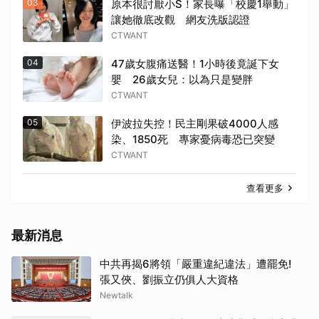
03
原本很討厭小S！家長曝「校慶1舉動」
讓她徹底改觀 網友洗版認證
CTWANT
04
47歲女腹痛送醫！1小時後竟誕下女
嬰 26歲女兒：以為只是變胖
CTWANT
05
伊波拉失控！民主剛果破4000人感
染、1850死 專家憂病毒恐已突變
CTWANT
查看更多
最新消息
中共再揭6將領「嚴重違紀違法」遭罷免!
張又俠、劉振立仍俱人大資格
Newtalk