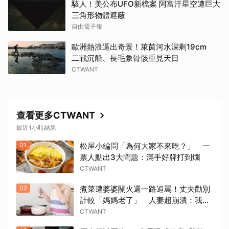
駭人！美公布UFO新檔案 阿富汗星空遭巨大
三角形物體遮蔽
自由電子報
歐洲熱浪逼出奇景！萊茵河水深剩19cm
二戰沉船、長毛象骨骸重見天日
CTWANT
查看更多CTWANT
最近1小時結果
01
松屋小編問「為何大家不來吃？」 一
票人點出3大問題：滿手好牌打到爛
CTWANT
02
煮菜遭婆婆關火還一路追罵！丈夫勸別
計較「媽媽老了」 人妻超崩潰：我像
台傭
CTWANT