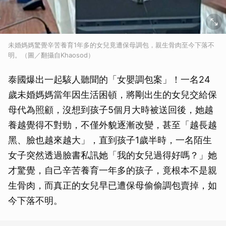
未婚媽媽驚覺辛苦養育1年多的女兒竟遭保母調包，親生骨肉至今下落不
明。（圖／翻攝自Khaosod）
泰國爆出一起駭人聽聞的「女嬰調包案」！一名24
歲未婚媽媽當年因生活困頓，將剛出生的女兒交給保
母代為照顧，沒想到孩子5個月大時被送回後，她越
養越覺得不對勁，不僅外貌逐漸改變，甚至「越長越
黑、臉也越來越大」，直到孩子1歲半時，一名陌生
女子突然透過臉書私訊她「我的女兒過得好嗎？」她
才驚覺，自己辛苦養育一年多的孩子，竟根本不是親
生骨肉，而真正的女兒早已遭保母偷偷調包賣掉，如
今下落不明。