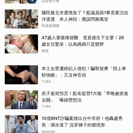
自由電子報
國民黨北市選情急了？藍議員因1事竟要沈伯
洋退選 本人神回：應該問蔣萬安
民視新聞網
47歲人妻腹痛就醫 竟直接生下女嬰！26
歲女兒驚呆：以為媽媽只是變胖
鏡報
本土女星遭經紀人侵犯！騙幫按摩「拐上車
秒強吻」：又沒伸舌頭
TVBS
吳子嘉突預言！點名藍營1大咖「早晚被抓進
去關」 曝綠營想法
TVBS
10億BNT詐騙案燒出台中市府！他轟盧秀
燕：潮水退了 沒穿褲子的都現形
Newtalk