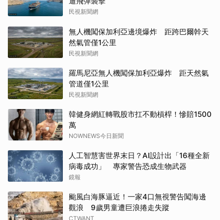
遭飛彈襲擊
民視新聞網
無人機闖保加利亞邊境爆炸 距跨巴爾幹天
然氣管僅1公里
民視新聞網
羅馬尼亞無人機闖保加利亞爆炸 距天然氣
管道僅1公里
民視新聞網
韓健身網紅轉戰股市扛不動槓桿！慘賠1500
萬
NOWNEWS今日新聞
人工智慧害世界末日？AI設計出「16種全新
病毒成功」 專家警告恐成生物武器
鏡報
颱風白海豚逼近！一家4口無視警告闖海邊
觀浪 9歲男童遭巨浪捲走失蹤
CTWANT