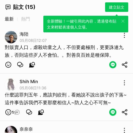
貼文 (15)
建立貼文
最新
熱門
全新體驗！一鍵引用此內容，透過發布貼
文來輕鬆表達個人立場。
海陸
05月08日12:07
對販賣人口，虐殺幼童之人，不但要處極刑，更要誅連九
族，否則這些歹人不會怕。。對善良百姓是種保障。
取消
Shih Min
05月08日11:36
什麼認罪判五年，應該判絞刑，看她說不說出孩子的下落~
這件事告訴我們不要那麼相信人~防人之心不可無~
1
奈奈奈