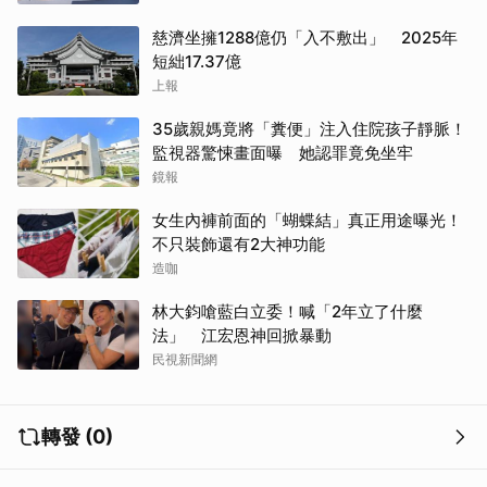
慈濟坐擁1288億仍「入不敷出」 2025年
短絀17.37億
上報
35歲親媽竟將「糞便」注入住院孩子靜脈！
監視器驚悚畫面曝 她認罪竟免坐牢
鏡報
女生內褲前面的「蝴蝶結」真正用途曝光！
不只裝飾還有2大神功能
造咖
林大鈞嗆藍白立委！喊「2年立了什麼
法」 江宏恩神回掀暴動
民視新聞網
轉發 (0)