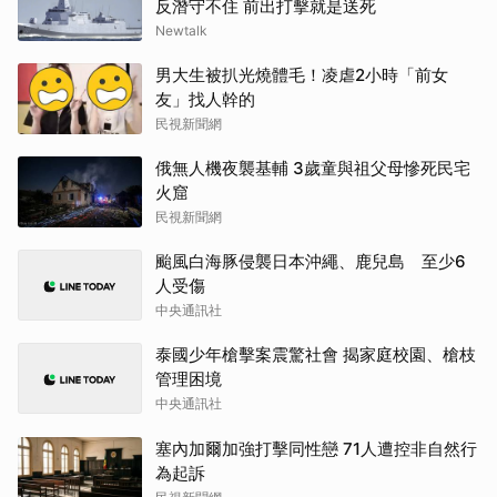
反潛守不住 前出打擊就是送死
Newtalk
男大生被扒光燒體毛！凌虐2小時「前女
友」找人幹的
民視新聞網
俄無人機夜襲基輔 3歲童與祖父母慘死民宅
火窟
民視新聞網
颱風白海豚侵襲日本沖繩、鹿兒島 至少6
人受傷
中央通訊社
泰國少年槍擊案震驚社會 揭家庭校園、槍枝
管理困境
中央通訊社
塞內加爾加強打擊同性戀 71人遭控非自然行
為起訴