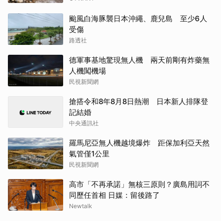
颱風白海豚襲日本沖繩、鹿兒島 至少6人
受傷
路透社
德軍事基地驚現無人機 兩天前剛有炸藥無
人機闖機場
民視新聞網
搶搭令和8年8月8日熱潮 日本新人排隊登
記結婚
中央通訊社
羅馬尼亞無人機越境爆炸 距保加利亞天然
氣管僅1公里
民視新聞網
高市「不再承諾」無核三原則？廣島用詞不
同歷任首相 日媒：留後路了
Newtalk