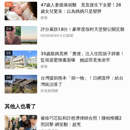
03
47歲人妻腹痛就醫 竟直接生下女嬰！26
歲女兒驚呆：以為媽媽只是變胖
鏡報
04
評分暴跌1.8分！豪華度假村天堂變公關災難
NOWNEWS今日新聞
05
35歲親媽竟將「糞便」注入住院孩子靜脈！
監視器驚悚畫面曝 她認罪竟免坐牢
鏡報
06
台灣援助熊本「捐一物」！日網直呼：給台
灣統治算了
民視新聞網
其他人也看了
被徐巧芯貼和詐慈濟律師合照！陳柏惟曬2
照回擊 網笑翻：超兇