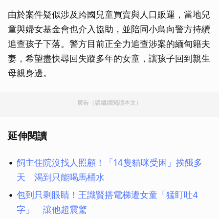
由於案件疑似涉及跨國兒童買賣與人口販運，當地兒
童與婦女基金會也介入協助，並陪同小鳥向警方持續
追查孩子下落。警方目前正全力追查涉案的緬甸籍夫
妻，希望盡快尋回失蹤多年的女童，讓孩子回到親生
母親身邊。
廣告（請繼續閱讀本文）
延伸閱讀
飼主住院沒找人照顧！「14隻貓咪受困」挨餓多
天 渴到只能喝馬桶水
包到只剩眼睛！王識賢搭電梯遭女童「猛盯吐4
字」 讓他超震驚