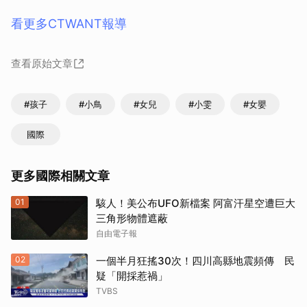
看更多CTWANT報導
查看原始文章
#孩子
#小鳥
#女兒
#小雯
#女嬰
國際
更多國際相關文章
01
駭人！美公布UFO新檔案 阿富汗星空遭巨大
三角形物體遮蔽
自由電子報
02
一個半月狂搖30次！四川高縣地震頻傳 民
疑「開採惹禍」
TVBS