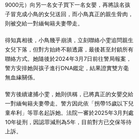
9000元）向另一名女子買下一名女嬰，再將該名孩
子冒充成小鳥的女兒送回，而小鳥真正的親生骨肉，
則被交給一對緬甸籍夫妻帶走。
得知真相後，小鳥幾乎崩潰，立刻聯絡小雯追問親生
女兒下落，但對方始終不願透露，最後甚至封鎖所有
聯絡方式。她隨後於2024年3月7日前往警局報案，
警方安排她與孩子進行DNA鑑定，結果證實雙方毫
無血緣關係。
警方後續逮捕小雯，她則供稱，已將真正的女嬰交給
一對緬甸籍夫妻帶走。警方因此依「拐帶15歲以下兒
童牟利」等罪名起訴她。法院一審於2025年3月判處
10年徒刑，因認罪減刑為5年，目前對方已交保等待
上訴。