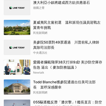
澳大利亞小鎮將建成西方鈧供應基石
德國之聲
夏威夷民主黨初選 溫和派現任議員迎戰左
翼青年挑戰
民視新聞網
美參院50票對49票通過 川普前私人律師
真除司法部長
中央通訊社
愛國者攔截飛彈38天打掉9成! 美沙防空庫存
告急 逼出《 麥加防務協議 》
Newtalk
Todd Blanche獲參院通過出任美司法部
長 直呼深感榮幸
民視新聞網
055驅逐艦反潛「遭伏擊」! 艦長直言：防空