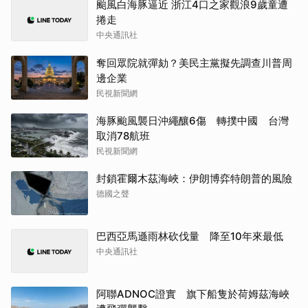
颱風白海豚逼近 浙江4口之家觀浪9歲童遭
捲走
中央通訊社
奪回眾院就彈劾？美民主黨擬先調查川普周
邊企業
民視新聞網
海豚颱風襲日沖繩釀6傷 轉撲中國 台灣
取消78航班
民視新聞網
封鎖霍爾木茲海峽：伊朗博弈特朗普的風險
德國之聲
巴西亞馬遜雨林砍伐量 降至10年來最低
中央通訊社
阿聯ADNOC證實 旗下船隻於荷姆茲海峽