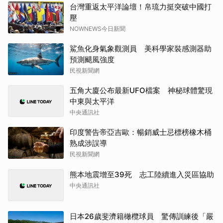
台灣重返太平洋論壇！帛琉力挺突破中國打
壓
NOWNEWS今日新聞
鯊魚化身氣象觀測員 美科學家裝感測器助
預測颶風強度
民視新聞網
五角大廈公布最新UFO檔案 神秘球體驚現
中東與太平洋
中央通訊社
印度警告帝亞吉歐：暢銷威士忌標榜橡木桶
熟成涉誤導
民視新聞網
熊本地震增至39死 志工陸續進入災區協助
中央通訊社
日本26歲斐濟籍橄欖球員 驚傳訓練後「嚴