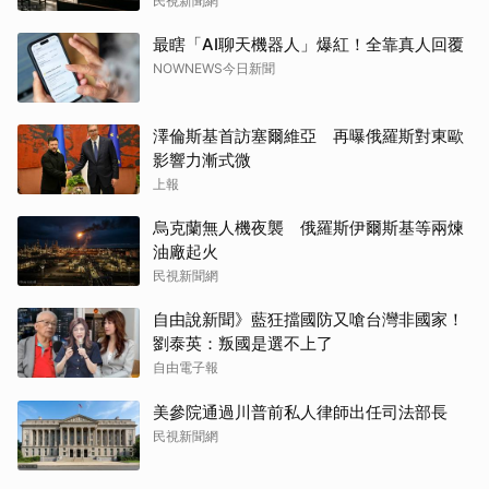
民視新聞網
最瞎「AI聊天機器人」爆紅！全靠真人回覆
NOWNEWS今日新聞
澤倫斯基首訪塞爾維亞 再曝俄羅斯對東歐
影響力漸式微
上報
烏克蘭無人機夜襲 俄羅斯伊爾斯基等兩煉
油廠起火
民視新聞網
自由說新聞》藍狂擋國防又嗆台灣非國家！
劉泰英：叛國是選不上了
自由電子報
美參院通過川普前私人律師出任司法部長
民視新聞網