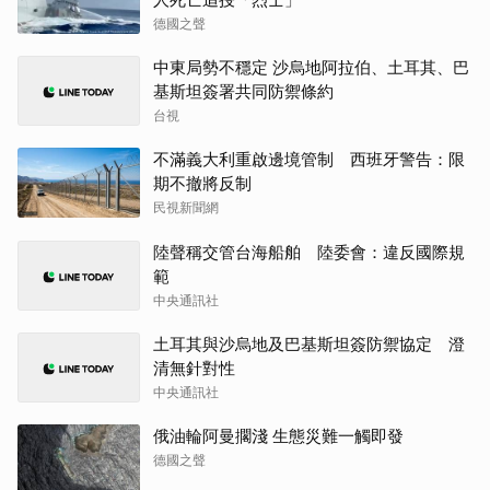
德國之聲
中東局勢不穩定 沙烏地阿拉伯、土耳其、巴
基斯坦簽署共同防禦條約
台視
不滿義大利重啟邊境管制 西班牙警告：限
期不撤將反制
民視新聞網
陸聲稱交管台海船舶 陸委會：違反國際規
範
中央通訊社
土耳其與沙烏地及巴基斯坦簽防禦協定 澄
清無針對性
中央通訊社
俄油輪阿曼擱淺 生態災難一觸即發
德國之聲