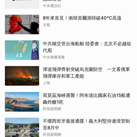
中央通訊社
8年來首見！南韓首爾測得破40℃高溫
太報
中共稱交管台海船舶 陸委會：北京不必越俎
代庖
中央廣播電臺
彈道飛彈齊射突破烏克蘭防空 一文看俄軍
飛彈庫存和軍工產能
上報
荷莫茲海峽遇襲！阿布達比國家石油15船遭
轟炸釀1死
民視新聞網
不懼西班牙最後通牒！義大利堅持邊境管制
至8月中
民視新聞網