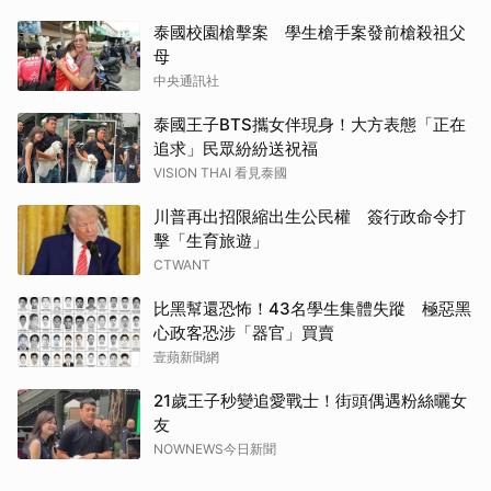
泰國校園槍擊案 學生槍手案發前槍殺祖父
母
中央通訊社
泰國王子BTS攜女伴現身！大方表態「正在
追求」民眾紛紛送祝福
VISION THAI 看見泰國
川普再出招限縮出生公民權 簽行政命令打
擊「生育旅遊」
CTWANT
比黑幫還恐怖！43名學生集體失蹤 極惡黑
心政客恐涉「器官」買賣
壹蘋新聞網
21歲王子秒變追愛戰士！街頭偶遇粉絲曬女
友
NOWNEWS今日新聞