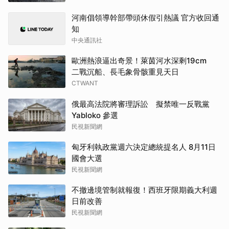
河南倡領導幹部帶頭休假引熱議 官方收回通
知
中央通訊社
歐洲熱浪逼出奇景！萊茵河水深剩19cm
二戰沉船、長毛象骨骸重見天日
CTWANT
俄最高法院將審理訴訟 擬禁唯一反戰黨
Yabloko 參選
民視新聞網
匈牙利執政黨週六決定總統提名人 8月11日
國會大選
民視新聞網
不撤邊境管制就報復！西班牙限期義大利週
日前改善
民視新聞網