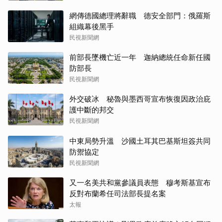
網傳德國總理將辭職 德安全部門：俄羅斯
組織幕後黑手
民視新聞網
前部長墜機亡近一年 迦納總統任命新任國
防部長
民視新聞網
外交破冰 秘魯與墨西哥宣布恢復因政治庇
護中斷的邦交
民視新聞網
中東局勢升溫 沙國土耳其巴基斯坦簽共同
防禦協定
民視新聞網
又一名美共和黨參議員表態 穆考斯基宣布
反對布蘭希任司法部長提名案
太報