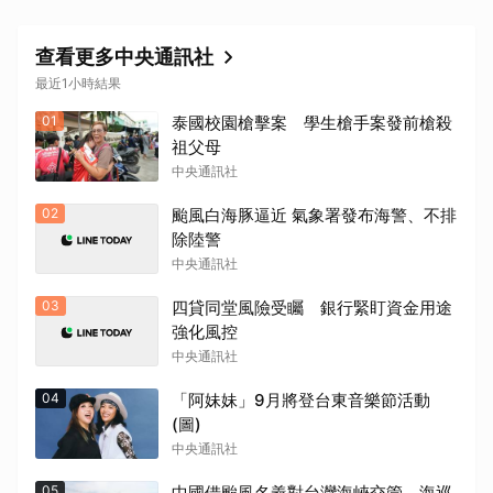
查看更多中央通訊社
最近1小時結果
01
泰國校園槍擊案 學生槍手案發前槍殺
祖父母
取消
中央通訊社
02
颱風白海豚逼近 氣象署發布海警、不排
除陸警
中央通訊社
03
四貸同堂風險受矚 銀行緊盯資金用途
強化風控
中央通訊社
04
「阿妹妹」9月將登台東音樂節活動
(圖)
中央通訊社
05
中國借颱風名義對台灣海峽交管 海巡