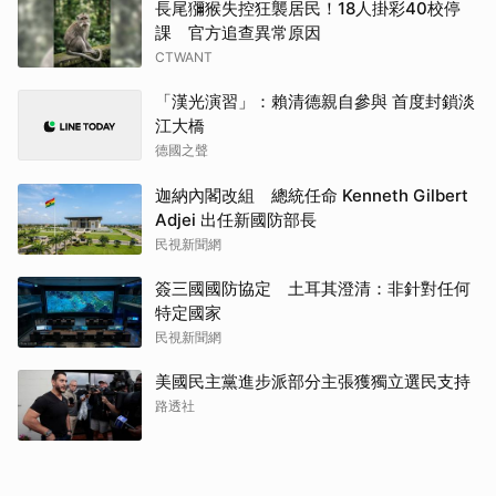
長尾獼猴失控狂襲居民！18人掛彩40校停
課 官方追查異常原因
CTWANT
「漢光演習」：賴清德親自參與 首度封鎖淡
江大橋
德國之聲
迦納內閣改組 總統任命 Kenneth Gilbert
Adjei 出任新國防部長
民視新聞網
簽三國國防協定 土耳其澄清：非針對任何
特定國家
民視新聞網
美國民主黨進步派部分主張獲獨立選民支持
路透社