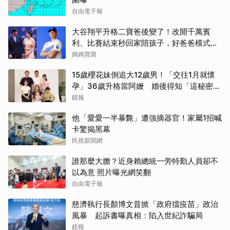
自由電子報
大谷翔平升格二寶爸後變了！改開千萬賓
利、比賽結束秒回家陪孩子，好爸爸模式全
開
媽媽寶寶
15歲櫻花妹倒追大12歲男！「交往1月就懷
孕」36歲升格當阿嬤 婚後得知「這秘密」
傻眼了
鏡報
他「愛愛一半暴斃」遭強摘器官！家屬1招喊
卡驚揭黑幕
民視新聞網
誰那麼大膽？近身賴總統一旁特勤人員卻不
以為意 照片曝光網笑翻
自由電子報
慈濟執行長顏博文昔掀「政府擋疫苗」政治
風暴 起訴書曝真相：陷入世紀詐騙局
鏡報