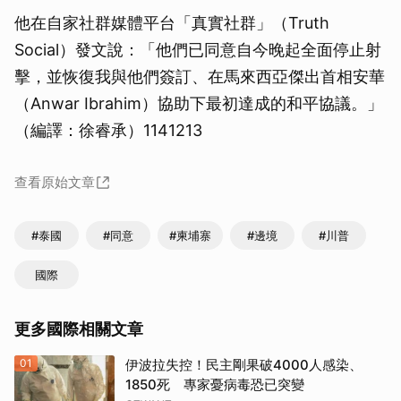
他在自家社群媒體平台「真實社群」（Truth
Social）發文說：「他們已同意自今晚起全面停止射
擊，並恢復我與他們簽訂、在馬來西亞傑出首相安華
（Anwar Ibrahim）協助下最初達成的和平協議。」
（編譯：徐睿承）1141213
查看原始文章
#泰國
#同意
#柬埔寨
#邊境
#川普
國際
更多國際相關文章
01
伊波拉失控！民主剛果破4000人感染、
1850死 專家憂病毒恐已突變