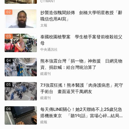
CTWANT
02
抄襲造假醜聞頻傳 劍橋大學明星教授「辭
職信也用AI寫」
太報
03
泰國校園槍擊案 學生槍手案發前槍殺祖父
母
中央通訊社
04
熊本強震台灣「捐一物」神救援 日網見物
資、捐款喊：給台灣統治算了
鏡週刊
05
7.1強震狂搖！熊本醫護「肉身護病患」死守
手術台 畫面逼哭千萬網友
鏡週刊
06
每天傳LINE關心！她2天聯絡不上25歲兒急
搭機衝東京 「聽1句話」當場心碎...結局看
哭網
鏡報