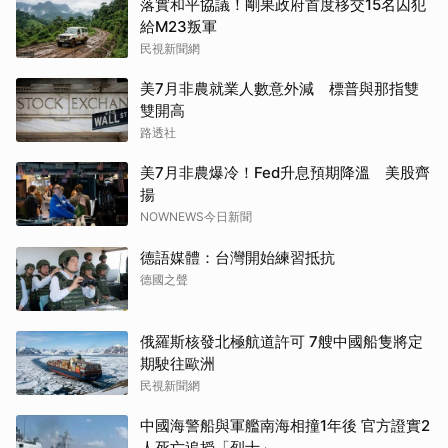
落實和平協議！剛果政府首度移交15名囚犯
給M23叛軍
民視新聞網
美7月非農就業人數意外減 標普與那指雙
雙開高
路透社
美7月非農爆冷！Fed升息預期降溫 美股齊
揚
NOWNEWS今日新聞
德語媒體：台灣開始練習抵抗
德國之聲
俄羅斯核發北極航道許可 7艘中國船隻將定
期駛往歐洲
民視新聞網
中國海警船與軍艦南海相撞1年後 官方證實2
人死亡追授「烈士」