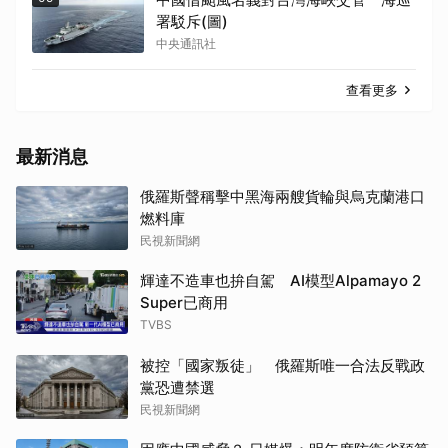
署駁斥(圖)
中央通訊社
查看更多
最新消息
俄羅斯聲稱擊中黑海兩艘貨輪與烏克蘭港口
燃料庫
民視新聞網
輝達不造車也拚自駕 AI模型Alpamayo 2
Super已商用
TVBS
被控「國家叛徒」 俄羅斯唯一合法反戰政
黨恐遭禁選
民視新聞網