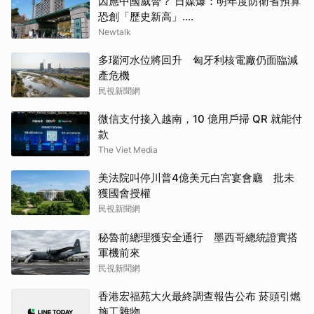
因應中國威脅？ 日媒爆：明年度防衛省預算
恐創「歷史新高」....
Newtalk
多瑙河水位將回升 匈牙利核電廠仍面臨減
產危機
民視新聞網
微信支付接入越南，10 億用戶掃 QR 就能付
款
The Viet Media
美法院叫停川普4億美元白宮宴會廳 批未
獲國會授權
民視新聞網
秘魯前總理獲安全通行 墨西哥總統證實搭
軍機前來
民視新聞網
香港宏福苑大火最終調查報告公布 菸頭引燃
施工雜物