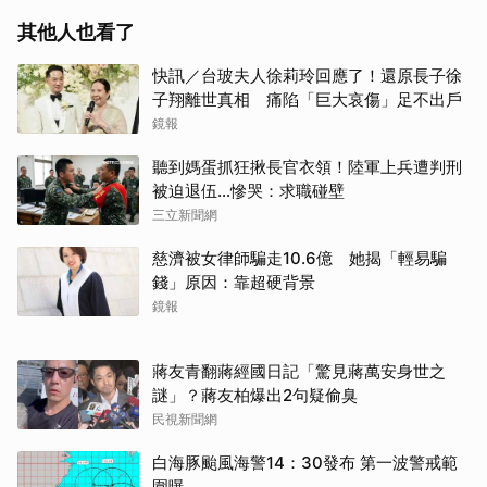
其他人也看了
快訊／台玻夫人徐莉玲回應了！還原長子徐
子翔離世真相 痛陷「巨大哀傷」足不出戶
鏡報
聽到媽蛋抓狂揪長官衣領！陸軍上兵遭判刑
被迫退伍…慘哭：求職碰壁
三立新聞網
慈濟被女律師騙走10.6億 她揭「輕易騙
錢」原因：靠超硬背景
鏡報
蔣友青翻蔣經國日記「驚見蔣萬安身世之
謎」？蔣友柏爆出2句疑偷臭
民視新聞網
白海豚颱風海警14：30發布 第一波警戒範
圍曝