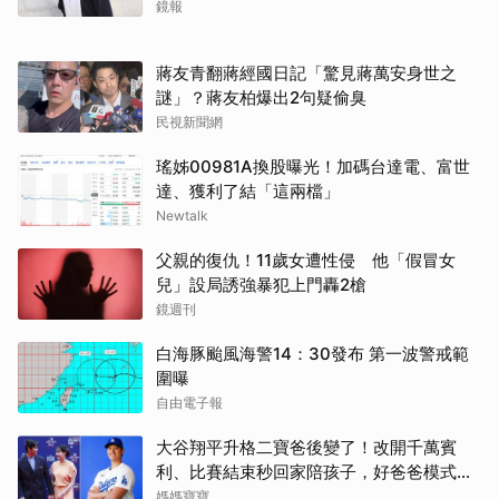
鏡報
蔣友青翻蔣經國日記「驚見蔣萬安身世之
謎」？蔣友柏爆出2句疑偷臭
民視新聞網
瑤姊00981A換股曝光！加碼台達電、富世
達、獲利了結「這兩檔」
Newtalk
父親的復仇！11歲女遭性侵 他「假冒女
兒」設局誘強暴犯上門轟2槍
鏡週刊
白海豚颱風海警14：30發布 第一波警戒範
圍曝
自由電子報
大谷翔平升格二寶爸後變了！改開千萬賓
利、比賽結束秒回家陪孩子，好爸爸模式全
開
媽媽寶寶