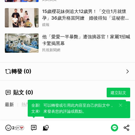
15歲櫻花妹倒追大12歲男！「交往1月就懷
孕」36歲升格當阿嬤 婚後得知「這秘密」
傻眼了
鏡報
他「愛愛一半暴斃」遭強摘器官！家屬1招喊
卡驚揭黑幕
民視新聞網
轉發 (0)
貼文 (0)
建立貼文
最新
熱門
全新體驗！一鍵引用此內容，透過發布貼
可以轉發或引用此內容至自己的貼文中，
全新體驗！一鍵引用此內容，透過發布貼
文來輕鬆表達個人立場。
來發表您的評論或觀點。
文來輕鬆表達個人立場。
2