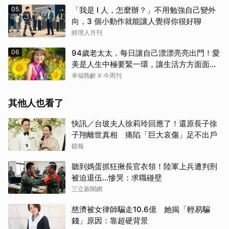
05
「我是 I 人，怎麼辦？」不用勉強自己變外
向，3 個小動作就能讓人覺得你很好聊
經理人月刊
06
94歲老太太，每日讓自己漂漂亮亮出門！愛
美是人生中極要緊一環，讓生活方方面面，
更加豐富有樂趣
幸福熟齡 X 今周刊
其他人也看了
快訊／台玻夫人徐莉玲回應了！還原長子徐
子翔離世真相 痛陷「巨大哀傷」足不出戶
鏡報
聽到媽蛋抓狂揪長官衣領！陸軍上兵遭判刑
被迫退伍…慘哭：求職碰壁
三立新聞網
慈濟被女律師騙走10.6億 她揭「輕易騙
錢」原因：靠超硬背景