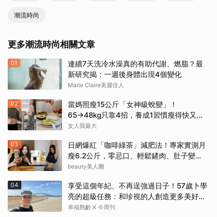
潮流時尚
更多潮流時尚相關文章
01
連續7天洗冷水澡真的有助代謝、燃脂？最
新研究揭：一週後身體出現4個變化
Marie Claire美麗佳人
02
當媽照瘦15公斤「女神級蛻變」！
65→48kg只靠4招，養成1習慣瘦得快又不
復胖
女人我最大
03
日網爆紅「咖啡綠茶」減肥法！專家實測月
瘦6.2公斤，零忌口、輕鬆鏟肉、肚子變
小！
beauty美人圈
04
享受這個年紀、不再逞強過日子！57歲卜學
亮的超級任務：和珍視的人創造更多美好記
憶
幸福熟齡 X 今周刊