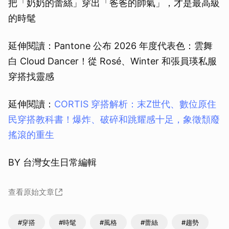
把「奶奶的蕾絲」穿出「爸爸的帥氣」，才是最高級
的時髦
延伸閱讀：Pantone 公布 2026 年度代表色：雲舞
白 Cloud Dancer！從 Rosé、Winter 和張員瑛私服
穿搭找靈感
延伸閱讀：
CORTIS 穿搭解析：末Z世代、數位原住
民穿搭教科書！爆炸、破碎和跳耀感十足，象徵頹廢
搖滾的重生
BY 台灣女生日常編輯
查看原始文章
#穿搭
#時髦
#風格
#蕾絲
#趨勢