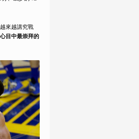
越來越講究戰
心目中最崇拜的