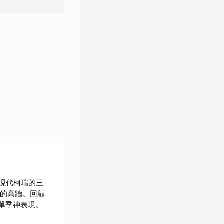
現代柯瑞的三
及的高牆。回顧
單季神表現。