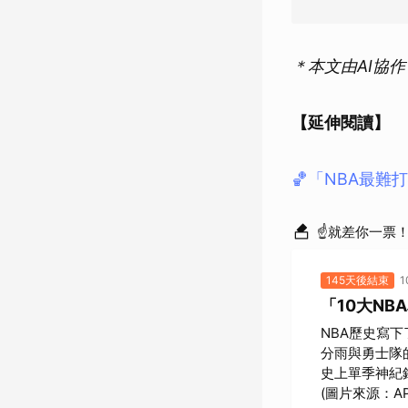
＊本文由AI協
【延伸閱讀】
🏀「NBA最難
☝就差你一票
145天後結束
「10大N
NBA歷史寫
分雨與勇士隊
史上單季神紀
(圖片來源：A