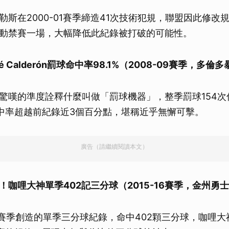
取消
斯在2000-01賽季締造41次技術犯規，聯盟因此修改規
動禁賽一場，大幅降低此紀錄被打破的可能性。
é Calderón罰球命中率98.1%（2008-09賽季，多倫
驚嘆的準度詮釋什麼叫做「罰球機器」，整季罰球154次
怖命中率超越前紀錄近3個百分點，堪稱近乎無懈可擊。
廣告（請繼續閱讀本文）
！咖哩大神單季402記三分球（2015-16賽季，金州勇
16賽季創造的單季三分球紀錄，命中402顆三分球，咖哩大