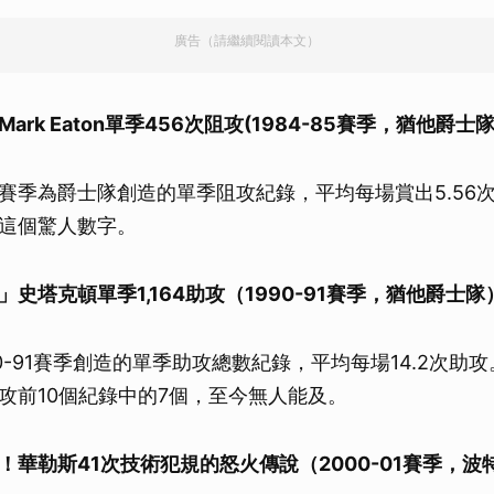
廣告（請繼續閱讀本文）
ark Eaton單季456次阻攻(1984-85賽季，猶他爵士隊
85賽季為爵士隊創造的單季阻攻紀錄，平均每場賞出5.56
這個驚人數字。
史塔克頓單季1,164助攻（1990-91賽季，猶他爵士隊
0-91賽季創造的單季助攻總數紀錄，平均每場14.2次助
攻前10個紀錄中的7個，至今無人能及。
！華勒斯41次技術犯規的怒火傳說（2000-01賽季，