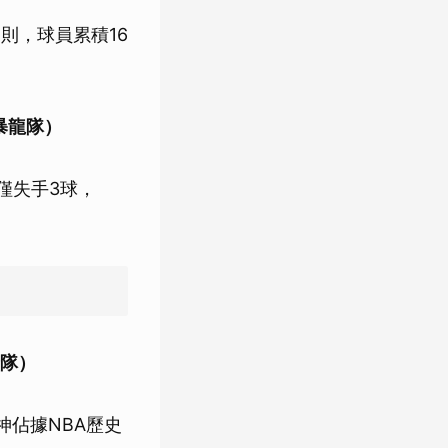
則，球員累積16
多暴龍隊）
僅失手3球，
士隊）
神佔據NBA歷史