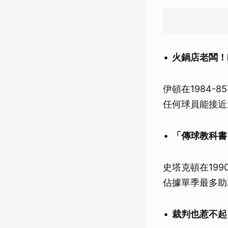
火鍋店老闆！M
伊頓在1984-
任何球員能接近
「傳球教科書」
史塔克頓在199
佔據單季最多助
裁判也惹不起