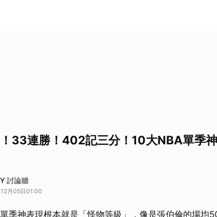
分！33連勝！402記三分！10大NBA單季
DAY 討論牆
12月05日01:00
些單季神表現根本就是「怪物等級」，像是張伯倫的場均5