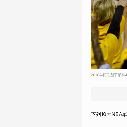
2016年柯瑞創下單季
下列10大NB