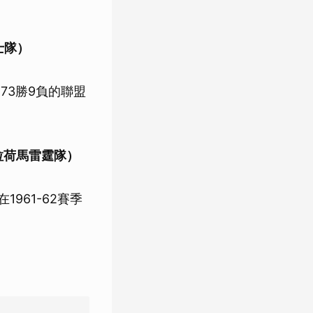
士隊）
73勝9負的聯盟
拉荷馬雷霆隊）
1961-62賽季