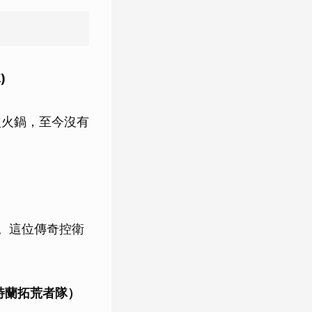
)
次火鍋，至今沒有
）
攻。這位傳奇控衛
波特蘭拓荒者隊）