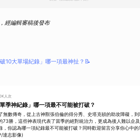
作，經編輯審稿後發布
打破10大單場紀錄」哪一項最神扯？📝
！
10K人次
BA單季神紀錄」哪一項最不可能被打破？
下了無數傳奇，從上古神獸張伯倫的得分秀、史塔克頓的助攻障礙，到
的73勝，這些神表現代表了當季的絕對統治力，更成為後人難以企
錄，你認為哪一項紀錄最不可能被打破？同時歡迎留言分享你心中的
P/達志影像)