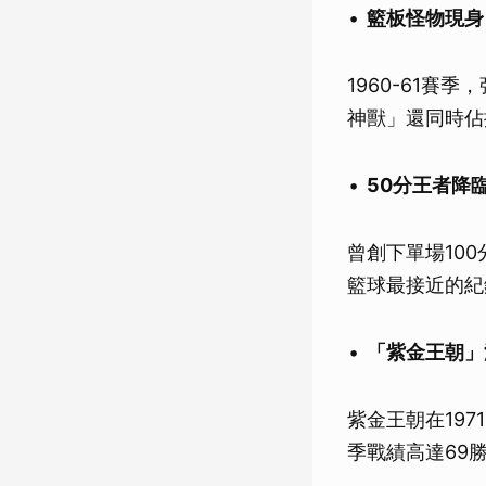
籃板怪物現身！
1960-61賽
神獸」還同時佔
50分王者降臨
曾創下單場100
籃球最接近的紀錄
「紫金王朝」
紫金王朝在197
季戰績高達69