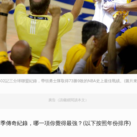
402記三分球聯盟紀錄，帶領勇士隊取得73勝9敗的NBA史上最佳戰績。(圖片來
廣告（請繼續閱讀本文）
A單季傳奇紀錄，哪一項你覺得最強？(以下按照年份排序)