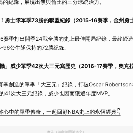
高的紀錄，展現出無與倫比的三分球統治力。
！勇士隊單季73勝的聯盟紀錄（2015-16賽季，金州勇
-16賽季打出開季24戰全勝的史上最佳開局紀錄，最終締造
5-96公牛隊保持的72勝紀錄。
機」威少單季42次大三元寫歷史（2016-17賽季，奧克
7賽季創造的單季「大三元」紀錄，打破Oscar Robertson在
的41次大三元紀錄，威少也因而獲選年度MVP。
享你心中的單季傳奇，一起回顧NBA史上的永恆經典👇
廣告（請繼續閱讀本文）