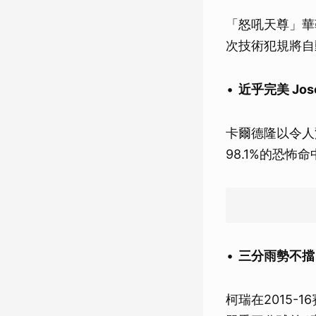
「怒吼天尊」華勒
次技術犯規將自
近乎完美 Jos
卡爾德隆以令人
98.1%的恐
三分雨勢不擋
柯瑞在2015-