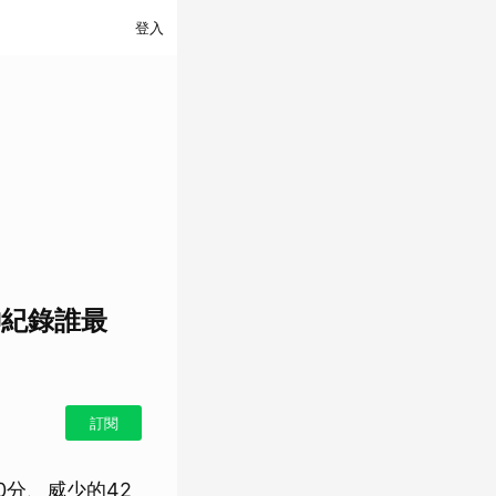
登入
神紀錄誰最
訂閱
0分、威少的42