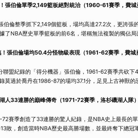
張伯倫單季2,149籃板絕對統治（1960-61賽季，費
季，張伯倫整季抓下2,149個籃板，場均高達27.2次，更誇
據了NBA歷史單季籃板的前6名，堪稱無法複製的獨佔局
！張伯倫場均50.4分怪物級表現（1961-62賽季，費
分聯盟紀錄的「得分機器」張伯倫，1961-62賽季共砍下4
莫過於喬丹在1986-87的場均37.1分，足見上古神獸
湖人33連勝的巔峰傳奇（1971-72賽季，洛杉磯湖人隊
1-72賽季創造了33連勝的驚人紀錄，是NBA史上最長的
勝13敗，創造當時NBA歷史最高勝場數，並最終奪下總冠