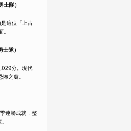
城勇士隊）
張的是這位「上古
面。
城勇士隊）
,029分。現代
的恐怖之處。
）
單季連勝成就，整
軍。