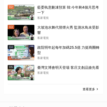
02
藍委執意刪凍預算 韓:今年剩4個月思考
一下
客家電視
取消
03
大坡池水舞代替煙火秀 監測水鳥未受影
響
客家電視
04
政院明年起每年加碼25.5億 力挺商圈轉
型
客家電視
05
臺灣文博會明天登場 客庄文創品搶先看
客家電視
查看更多