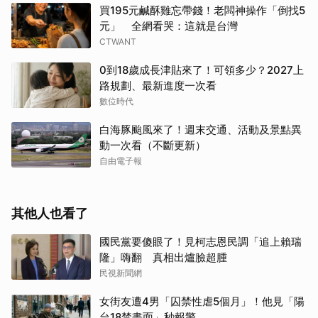
買195元鹹酥雞忘帶錢！老闆神操作「倒找5
元」 全網看哭：這就是台灣
CTWANT
0到18歲成長津貼來了！可領多少？2027上
路規劃、最新進度一次看
數位時代
白海豚颱風來了！週末交通、活動及景點異
動一次看（不斷更新）
自由電子報
其他人也看了
國民黨要傻眼了！見柯志恩民調「追上賴瑞
隆」嗨翻 真相出爐臉超腫
民視新聞網
女街友遭4男「囚禁性虐5個月」！他見「陽
台18禁畫面」秒報警