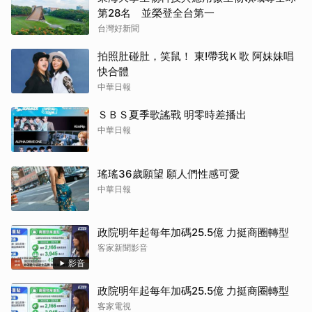
第28名 並榮登全台第一
台灣好新聞
拍照肚碰肚，笑鼠！ 東!帶我Ｋ歌 阿妹妹唱
快合體
中華日報
ＳＢＳ夏季歌謠戰 明零時差播出
中華日報
瑤瑤36歲願望 願人們性感可愛
中華日報
政院明年起每年加碼25.5億 力挺商圈轉型
客家新聞影音
影音
政院明年起每年加碼25.5億 力挺商圈轉型
客家電視