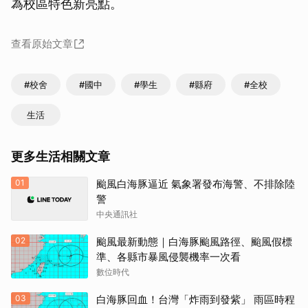
為校區特色新亮點。
查看原始文章
#校舍
#國中
#學生
#縣府
#全校
生活
更多生活相關文章
01
颱風白海豚逼近 氣象署發布海警、不排除陸
警
中央通訊社
02
颱風最新動態｜白海豚颱風路徑、颱風假標
準、各縣市暴風侵襲機率一次看
數位時代
03
白海豚回血！台灣「炸雨到發紫」 雨區時程