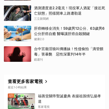
酒測濃度達2.2毫克！現役軍人酒駕「接近死
亡狀態」照樣開車上路遭勒退
三立新聞網
肝癌轉移全消失！59歲男12公分、63歲男6
公分肝癌自癒 醫曝讓肝癌自殺關鍵
健康2.0
台中宮廟淫狼叫傳播妹！性侵偷拍「滴管餵
毒」害暴斃 惡性深重判14年半
鏡週刊
查看更多客家電視
最近1小時結果
01
福善堂關帝聖誕慶典 表揚祖孫情弘揚孝
道
客家電視