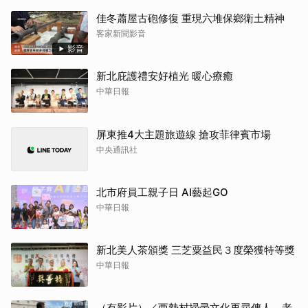
佳冬蕭屋古砲修復 重現六堆保鄉衛土精神
客家新聞影音
影音
新北庇護禮安好植光 暖心療癒
中華日報
屏東推4大主題旅遊線 搶攻菲律賓市場
中央通訊社
北市府員工親子日 AI藝起GO
中華日報
新北美人茶頒獎 三芝粟益民３度榮獲特等獎
中華日報
（有影片）／西勢村掃帚文化再尋傳人 老