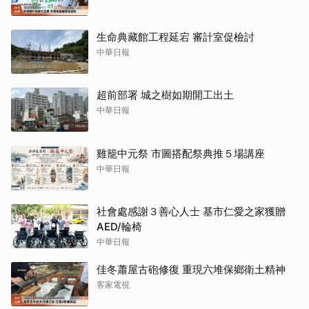
生命典藏館工程延宕 審計室促檢討
中華日報
超前部署 城之樹如期開工出土
中華日報
雞籠中元祭 市圖搭配祭典推５場講座
中華日報
社會處感謝３善心人士 基市仁愛之家獲贈
AED/輪椅
中華日報
佳冬蕭屋古砲修復 重現六堆保鄉衛土精神
客家電視