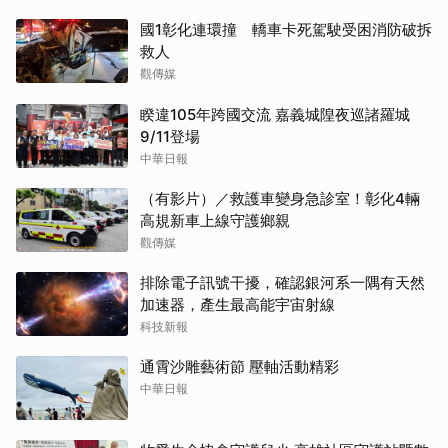
國1彰化連環撞 轎車卡死駕駛受困消防破拆
救人
觀傳媒
睽違105年跨國交流 嘉義城隍夜巡諸羅城
9/11登場
中華日報
（有影片）／救護車變身急診室！彰化4輛
高規新車上線守護鄉親
觀傳媒
排除電子訊號干擾，確認銀河系一隅有天然
加速器，產生最高能宇宙射線
科技新報
通霄沙雕藝術節 壓軸活動精彩
中華日報