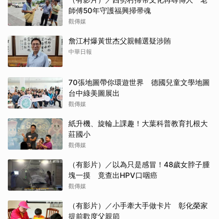
師傅50年守護福興掃帚魂
觀傳媒
詹江村爆黃世杰父親輔選疑涉賄
中華日報
70張地圖帶你環遊世界 德國兒童文學地圖
台中綠美圖展出
觀傳媒
紙升機、旋輪上課趣！大葉科普教育扎根大
莊國小
觀傳媒
（有影片）／以為只是感冒！48歲女脖子腫
塊一摸 竟查出HPV口咽癌
觀傳媒
（有影片）／小手牽大手做卡片 彰化榮家
提前歡度父親節