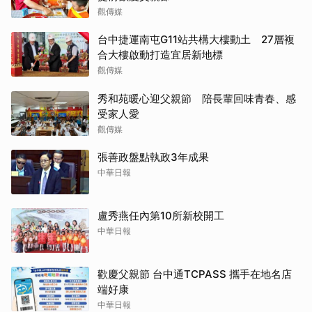
觀傳媒
台中捷運南屯G11站共構大樓動土 27層複
合大樓啟動打造宜居新地標
觀傳媒
秀和苑暖心迎父親節 陪長輩回味青春、感
受家人愛
觀傳媒
張善政盤點執政3年成果
中華日報
盧秀燕任內第10所新校開工
中華日報
歡慶父親節 台中通TCPASS 攜手在地名店
端好康
中華日報