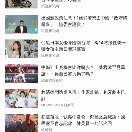
民視新聞網
出國新政策注意！1族群若想去中國「政府將
嚴審」 陸委會證實了
民視新聞網
仙氣日本女優降臨南台灣！8/14將擔任統一
獅女孩主題日開球嘉賓
民視新聞網
中職》出賽機會比洋將少？ 葉君璋罕見重
話：「你自己努力夠了嗎？」
緯來體育新聞
賴清德開嗆盧秀燕！作家炸鍋：包衰劇本已
訂
NOWNEWS今日新聞
初選落敗「缺席中常會」鄭麗文急喊話：國
民黨不會忘記你 陳見賢一句話冷回
鏡週刊