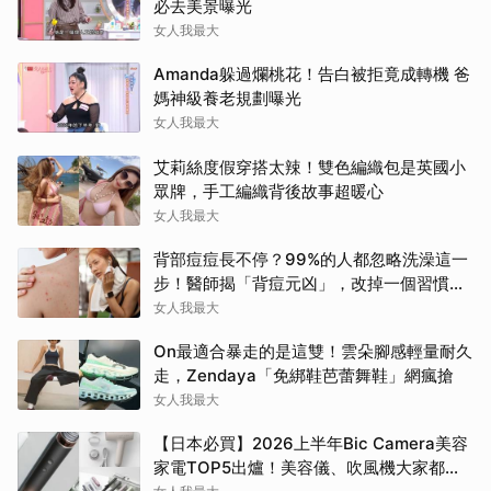
必去美景曝光
女人我最大
Amanda躲過爛桃花！告白被拒竟成轉機 爸
媽神級養老規劃曝光
女人我最大
艾莉絲度假穿搭太辣！雙色編織包是英國小
眾牌，手工編織背後故事超暖心
女人我最大
背部痘痘長不停？99%的人都忽略洗澡這一
步！醫師揭「背痘元凶」，改掉一個習慣真
的差很多
女人我最大
On最適合暴走的是這雙！雲朵腳感輕量耐久
走，Zendaya「免綁鞋芭蕾舞鞋」網瘋搶
女人我最大
【日本必買】2026上半年Bic Camera美容
家電TOP5出爐！美容儀、吹風機大家都搶