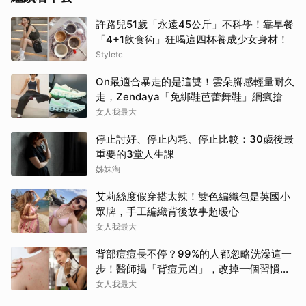
許路兒51歲「永遠45公斤」不科學！靠早餐
「4+1飲食術」狂喝這四杯養成少女身材！
Styletc
On最適合暴走的是這雙！雲朵腳感輕量耐久
走，Zendaya「免綁鞋芭蕾舞鞋」網瘋搶
女人我最大
停止討好、停止內耗、停止比較：30歲後最
重要的3堂人生課
姊妹淘
艾莉絲度假穿搭太辣！雙色編織包是英國小
眾牌，手工編織背後故事超暖心
女人我最大
背部痘痘長不停？99%的人都忽略洗澡這一
步！醫師揭「背痘元凶」，改掉一個習慣真
的差很多
女人我最大