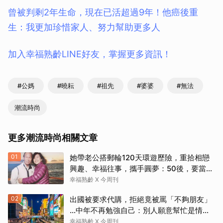
曾被判剩2年生命，現在已活超過9年！他癌後重
生：我更加珍惜家人、努力幫助更多人
加入幸福熟齡LINE好友，掌握更多資訊！
#公媽
#曉耘
#祖先
#婆婆
#無法
潮流時尚
更多潮流時尚相關文章
01
她帶老公搭郵輪120天環遊歷險，重拾相戀
興趣、幸福往事，攜手圓夢：50後，要當懂
生活演員！
幸福熟齡 X 今周刊
02
出國被要求代購，拒絕竟被罵「不夠朋友」
…中年不再勉強自己：別人願意幫忙是情
分，不是本分
幸福熟齡 X 今周刊