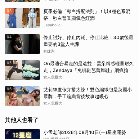
03
夏季必備「顯白搭配法則」！以4種色系混
搭一秒白皙又顯氣色紅潤
Japaholic
04
停止討好、停止內耗、停止比較：30歲後最
重要的3堂人生課
姊妹淘
05
On最適合暴走的是這雙！雲朵腳感輕量耐久
走，Zendaya「免綁鞋芭蕾舞鞋」網瘋搶
女人我最大
06
艾莉絲度假穿搭太辣！雙色編織包是英國小
眾牌，手工編織背後故事超暖心
女人我最大
其他人也看了
小孟老師2026年08月10日(一)星座運勢