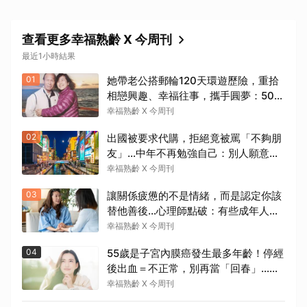
查看更多幸福熟齡 X 今周刊
最近1小時結果
01
她帶老公搭郵輪120天環遊歷險，重拾
相戀興趣、幸福往事，攜手圓夢：50
後，要當懂生活演員！
幸福熟齡 X 今周刊
02
出國被要求代購，拒絕竟被罵「不夠朋
友」…中年不再勉強自己：別人願意幫
忙是情分，不是本分
幸福熟齡 X 今周刊
03
讓關係疲憊的不是情緒，而是認定你該
替他善後…心理師點破：有些成年人內
心仍在等待「媽媽」安撫
幸福熟齡 X 今周刊
04
55歲是子宮內膜癌發生最多年齡！停經
後出血＝不正常，別再當「回春」…每
年3檢查保命：早期治癒率達9成5
幸福熟齡 X 今周刊