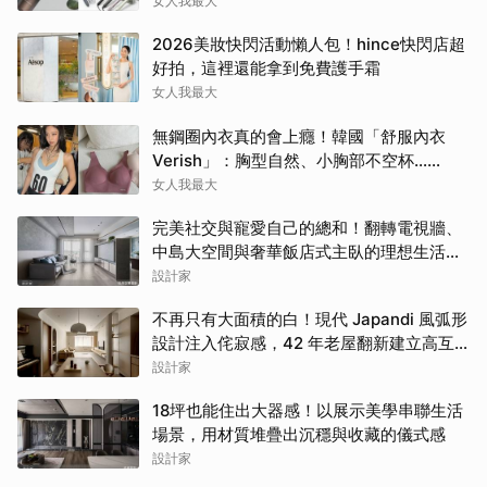
這幾款
女人我最大
2026美妝快閃活動懶人包！hince快閃店超
好拍，這裡還能拿到免費護手霜
女人我最大
無鋼圈內衣真的會上癮！韓國「舒服內衣
Verish」：胸型自然、小胸部不空杯…
Jennie也包色穿
女人我最大
完美社交與寵愛自己的總和！翻轉電視牆、
中島大空間與奢華飯店式主臥的理想生活提
案
設計家
不再只有大面積的白！現代 Japandi 風弧形
設計注入侘寂感，42 年老屋翻新建立高互
動親子日常
設計家
18坪也能住出大器感！以展示美學串聯生活
場景，用材質堆疊出沉穩與收藏的儀式感
設計家