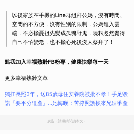
以後家族在手機的Line群組拜公媽，沒有時間、
空間的不方便，沒有性別的限制，公媽進入雲
端，不必擔憂祖先變成孤魂野鬼，曉耘忽然覺得
自己不怕變老，也不擔心死後沒人祭拜了！
點我加入幸福熟齡FB粉專，健康快樂每一天
更多幸福熟齡文章
獨扛長照3年，送85歲母住安養院被批不孝！手足毀
諾「要平分遺產」…她悔嘆：苦撐照護換來兄妹爭產
廣告（請繼續閱讀本文）