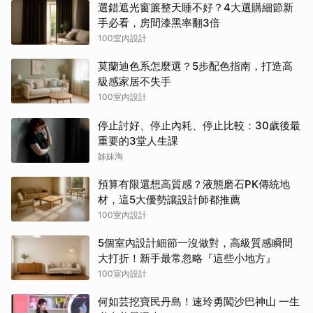
選錯遮光窗簾整天睡不好？4大選購細節新
手必看，房間漆黑率翻3倍
100室內設計
莫蘭迪色系怎麼選？5步配色指南，打造高
級感家居不失手
100室內設計
停止討好、停止內耗、停止比較：30歲後最
重要的3堂人生課
姊妹淘
預算有限還想高質感？液態磨石PK傳統地
材，這5大優勢讓設計師都推薦
100室內設計
5個室內設計細節一沒做對，高級質感瞬間
大打折！新手最常忽略『這些小地方』
100室內設計
何如芸挖寶民丹島！速玲勇闖沙巴神山 一生