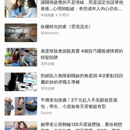
讓關係疲憊的不是情緒，而是認定你該替他
善後…心理師點破：有些成年人內心仍在等
待「媽媽」安撫
幸福熟齡 X 今周刊
收藏時光的家《雲境流光》
室內Interior
過度猜疑會扼殺真愛 4個技巧擺脫感情裡的
猜疑陷阱
享民頭條
拒絕陷入無限刷職缺的無底洞 4項要點找回
屬於妳的求職主導權
享民頭條
平價美包推薦！2千元起入手高顏值質感
包，學生、小資族每天背都超有型
Styletc
她帶老公搭郵輪120天環遊歷險，重拾相戀