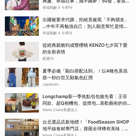
興趣、幸福往事，攜手圓夢：50後，要當懂
生活演員！
幸福熟齡 X 今周刊
出國被要求代購，拒絕竟被罵「不夠朋友」
…中年不再勉強自己：別人願意幫忙是情
分，不是本分
幸福熟齡 X 今周刊
從經典親吻到成雙櫻桃 KENZO七夕寫下愛
的全新表情
鏡週刊
夏季必備「顯白搭配法則」！以4種色系混
搭一秒白皙又顯氣色紅潤
Japaholic
Longchamp新一季焦點包包搶先看：王菲
同款、超Q相機包、提燈包…喜歡藝術的你
還會愛上這款
Marie Claire美麗佳人
台北選品店新地標！「FoodSeason SHOP
地平線食材專門店」搜羅全球稀有美味，料
理控必朝聖
Marie Claire美麗佳人