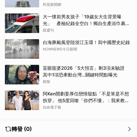
民視新聞網
大一懷前男友孩子「19歲女大生背景曝
光」 產檢紀錄全空白！獨自生產浴巾裹嬰
屍藏家5天
鏡週刊
白海豚颱風登陸浙江玉環！寫中國歷史紀錄
NOWNEWS今日新聞
盲眼龍婆2026「5大預言」剩3項未驗證
其中1項恐牽動台灣...關鍵時間點曝光
鏡報
阿Ken開剿姜厚任戀情疑點「不是笨是不想
拆穿」 他5度回嗆「你們不懂」：我來教育
你們
自由電子報
轉發 (0)