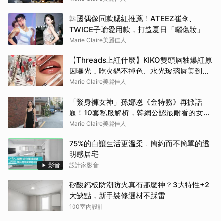
韓國偶像同款腮紅推薦！ATEEZ崔傘、
TWICE子瑜愛用款，打造夏日「曬傷妝」
Marie Claire美麗佳人
【Threads上紅什麼】KIKO雙頭唇釉爆紅原
因曝光，吃火鍋不掉色、水光玻璃唇美到犯
規
Marie Claire美麗佳人
「緊身褲女神」孫娜恩《金特務》再掀話
題！10套私服解析，韓網公認最耐看的女友
感穿搭
Marie Claire美麗佳人
75%的白讓生活更溫柔，簡約而不簡單的透
明感居宅
影音
設計家影音
矽酸鈣板防潮防火真有那麼神？3大特性+2
大缺點，新手裝修選材不踩雷
100室內設計