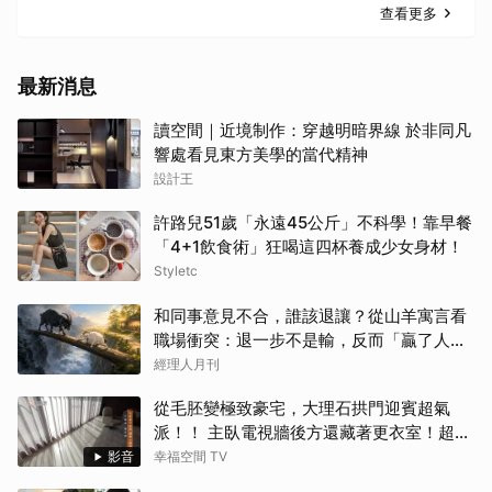
查看更多
最新消息
讀空間｜近境制作：穿越明暗界線 於非同凡
響處看見東方美學的當代精神
設計王
許路兒51歲「永遠45公斤」不科學！靠早餐
「4+1飲食術」狂喝這四杯養成少女身材！
Styletc
和同事意見不合，誰該退讓？從山羊寓言看
職場衝突：退一步不是輸，反而「贏了人
生」
經理人月刊
從毛胚變極致豪宅，大理石拱門迎賓超氣
派！！ 主臥電視牆後方還藏著更衣室！超流
暢「女生夢想空間」大公開！
影音
幸福空間 TV