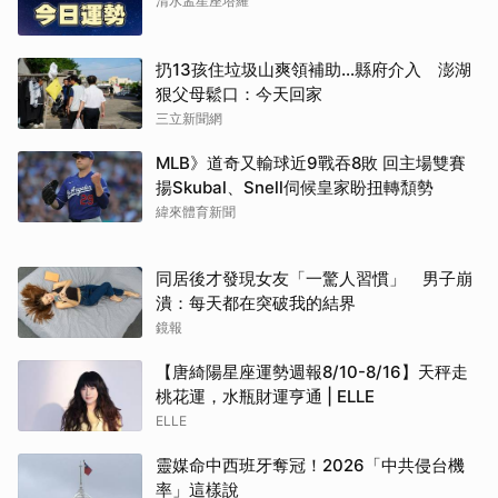
清水孟星座塔羅
扔13孩住垃圾山爽領補助…縣府介入 澎湖
狠父母鬆口：今天回家
三立新聞網
MLB》道奇又輸球近9戰吞8敗 回主場雙賽
揚Skubal、Snell伺候皇家盼扭轉頹勢
緯來體育新聞
同居後才發現女友「一驚人習慣」 男子崩
潰：每天都在突破我的結界
鏡報
【唐綺陽星座運勢週報8/10-8/16】天秤走
桃花運，水瓶財運亨通 | ELLE
ELLE
靈媒命中西班牙奪冠！2026「中共侵台機
率」這樣說