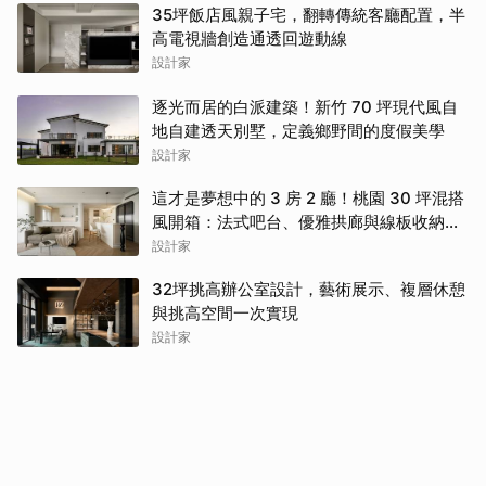
35坪飯店風親子宅，翻轉傳統客廳配置，半
高電視牆創造通透回遊動線
設計家
逐光而居的白派建築！新竹 70 坪現代風自
地自建透天別墅，定義鄉野間的度假美學
設計家
這才是夢想中的 3 房 2 廳！桃園 30 坪混搭
風開箱：法式吧台、優雅拱廊與線板收納讓
人美到不想出門
設計家
32坪挑高辦公室設計，藝術展示、複層休憩
與挑高空間一次實現
設計家