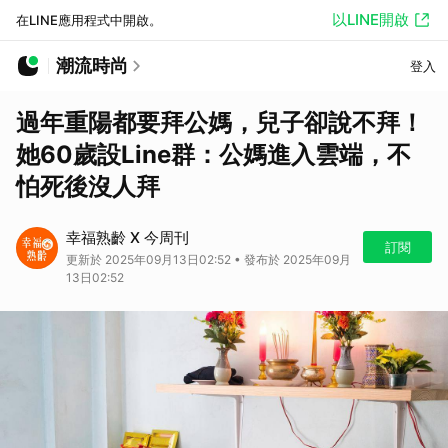
以LINE開啟
在LINE應用程式中開啟。
潮流時尚
登入
過年重陽都要拜公媽，兒子卻說不拜！
她60歲設Line群：公媽進入雲端，不
怕死後沒人拜
幸福熟齡 X 今周刊
訂閱
更新於 2025年09月13日02:52 • 發布於 2025年09月
13日02:52