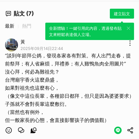
貼文 (7)
建立貼文
最新
熱門
全新體驗！一鍵引用此內容，透過發布貼
取消
文來輕鬆表達個人立場。
黃
2025年09月14日22:44
“談到年節拜公媽，發現各家各有對策。有人出門走春，提
前祭拜；有人省麻煩，拜禮券；有人雞鴨魚肉全用圖片”
沒心拜，何必為難祖先？
台灣廟宇香火這麼鼎盛，
如果對祖先也這麼有心，
（像文中這位長輩，各種節日都拜，但只是因為婆婆要求）
子孫就不會對長輩這麼敷衍。
（當然也有例外，
但一般家長的心態，會直接影響孩子的價值觀）