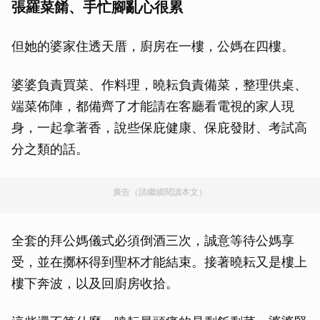
張羅菜餚、手忙腳亂心很累
但她的婆家住透天厝，廚房在一樓，公媽在四樓。
婆婆負責買菜、作料理，曉耘負責備菜，整理供桌、
端菜佈陣，都備齊了才能請在客廳看電視的家人現
身，一起拿著香，說些保庇健康、保庇發財、考試高
分之類的話。
廣告（請繼續閱讀本文）
全套的拜公媽儀式必須倒酒三次，誠意等待公媽享
受，並在擲杯得到聖杯才能結束。接著曉耘又是樓上
樓下奔波，以及回廚房收拾。