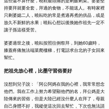
這些還不算什麼，曉耘最頭痛的是剩飯剩菜。婆婆堅
持要拜就要全套，拜過的食物，不能送人。有時家裡
只剩婆媳二人，曉耘吃的常是煮過再煮的供品，或是
放久不新鮮的水果；曉耘心想以後換她作祖先一定不
讓子孫這樣受苦。
婆婆過世之後，曉耘按照往例祭拜，到她60歲時，
膝蓋疼痛無法端菜爬樓梯，打電話求台北的子女回來
幫忙。
把祖先放心裡，比墨守習俗要好
沒想到兒子說：「阿公阿媽在我的心裡，我常常想念
他們。我在工作上努力希望顯他們的名，拜公媽是大
陸傳來的習俗，但是大陸已經沒什麼人在拜了，母親
自己身體不好，我縱使這次回去幫忙，下次也無法請