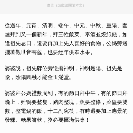
廣告（請繼續閱讀本文）
從過年、元宵、清明、端午、中元、中秋、重陽、圍
爐拜到又一個新年，拜三牲飯菜、奉酒並燒紙錢，如
逢祖先忌日，還要再加上先人喜好的食物，公媽旁邊
擺著觀世音菩薩，也要經年供奉水果。
婆婆說，祖先牌位旁邊擺神明，神明是陽、祖先是
陰，陰陽圓融才能金玉滿堂。
婆婆拜公媽禮數周到，有的節日拜中午，有的節日拜
晚上，雞鴨要整隻，豬肉整塊，魚要整條，菜盤要雙
數，整電鍋的飯，十二副碗筷，有時還要加上應景的
發粿、糖果餅乾，務必要擺滿供桌！