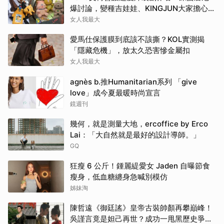
爆討論，變種吉娃娃、KINGJUN大家擔心買
不到
女人我最大
愛馬仕保護膜到底該不該撕？KOL實測揭
「隱藏危機」，放太久恐害慘金屬扣
女人我最大
agnès b.推Humanitarian系列 「give
love」成今夏最暖時尚宣言
鏡週刊
幾何，就是測量大地，ercoffice by Erco
Lai：「大自然就是最好的設計導師。」
GQ
狂瘦 6 公斤！鍾麗緹愛女 Jaden 自曝節食
瘦身，低血糖纏身急喊別模仿
姊妹淘
陳哲遠《御廷謠》皇帝古裝帥顏再攀巔峰！
吳謹言竟是妲己再世？成功一甩黑歷史爭議