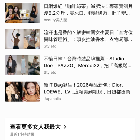
日網爆紅「咖啡綠茶」減肥法！專家實測月
瘦6.2公斤，零忌口、輕鬆鏟肉、肚子變
小！
beauty美人圈
流汗也是香的？解密韓國女生夏日「全方位
異味管理術」：頭皮控油香水、衣物局部消
臭，打造自帶母胎偽體香
Styletc
不輸日韓！台灣時裝品牌推薦：Studio
Doe、PAZZO、Mercci22，把「高級鬆弛
感」穿成日常
Styletc
新IT Bag誕生！2026精品新包：Dior、
LOEWE、LV…這顆美到犯規，日妞都搶買
Japaholic
查看更多女人我最大
最近1小時結果