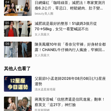
04
日網爆紅「咖啡綠茶」減肥法！專家實測月
瘦6.2公斤，零忌口、輕鬆鏟肉、肚子變
小！
beauty美人圈
05
減肥就是最好的整形！51歲媽3個月從
70→58kg，女兒一看驚喊認不出
女人我最大
06
陳美鳳曬10年前「香奈兒窄褲」好身材全都
露！CHANEL牛仔褲內行人瘋搶，窄褲回歸
必看這幾條
女人我最大
其他人也看了
父親節!小孟老師2026年08月08日(六)星座
運勢
清水孟星座塔羅
蔣萬安昔喊「信慈濟還是信民進黨」翻車！
蔡英文「這21字」神打臉
民視新聞網