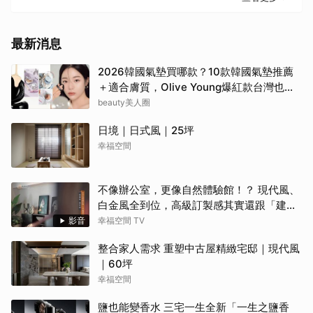
最新消息
2026韓國氣墊買哪款？10款韓國氣墊推薦
＋適合膚質，Olive Young爆紅款台灣也能
買
beauty美人圈
日境｜日式風｜25坪
幸福空間
不像辦公室，更像自然體驗館！？ 現代風、
白金風全到位，高級訂製感其實還跟「建築
腦」有關？！
影音
幸福空間 TV
整合家人需求 重塑中古屋精緻宅邸｜現代風
｜60坪
幸福空間
鹽也能變香水 三宅一生全新「一生之鹽香