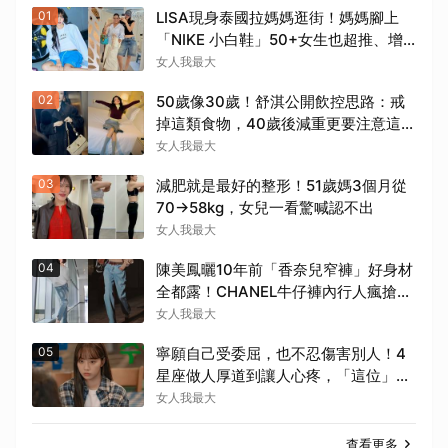
01
LISA現身泰國拉媽媽逛街！媽媽腳上
「NIKE 小白鞋」50+女生也超推、增
高輕量又耐走！
女人我最大
02
50歲像30歲！舒淇公開飲控思路：戒
掉這類食物，40歲後減重更要注意這幾
件事！
女人我最大
03
減肥就是最好的整形！51歲媽3個月從
70→58kg，女兒一看驚喊認不出
女人我最大
04
陳美鳳曬10年前「香奈兒窄褲」好身材
全都露！CHANEL牛仔褲內行人瘋搶，
窄褲回歸必看這幾條
女人我最大
05
寧願自己受委屈，也不忍傷害別人！4
星座做人厚道到讓人心疼，「這位」敏
感細膩搞得自己不斷內耗
女人我最大
查看更多