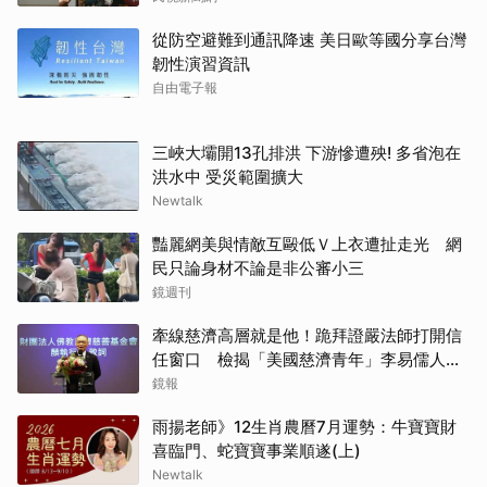
從防空避難到通訊降速 美日歐等國分享台灣
韌性演習資訊
自由電子報
取消
三峽大壩開13孔排洪 下游慘遭殃! 多省泡在
洪水中 受災範圍擴大
Newtalk
豔麗網美與情敵互毆低Ｖ上衣遭扯走光 網
民只論身材不論是非公審小三
鏡週刊
牽線慈濟高層就是他！跪拜證嚴法師打開信
任窗口 檢揭「美國慈濟青年」李易儒人脈
網絡
鏡報
雨揚老師》12生肖農曆7月運勢：牛寶寶財
喜臨門、蛇寶寶事業順遂(上)
Newtalk