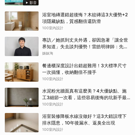
影音
浴室地磚選錯超後悔？木紋磚這3大優勢+2
項隱藏缺點，質感翻倍還防滑
100室內設計
專訪／她抓到丈夫外遇，卻因急著「讓全世
界知道」失去談判優勢！雷皓明律師：先守
住證據，才有選擇
姊妹淘
餐邊櫃深度設計出錯超難用！3大標準尺寸
一次搞懂，收納翻倍不撞手
100室內設計
水泥粉光牆面真有這麼美？4大優缺點、施
工3細節一次看，這些容易後悔的坑新手最
常踩
100室內設計
浴室裝修降板水線沒做好？這3大錯誤埋下
排水隱患，10年後漏水、返臭全出現
100室內設計