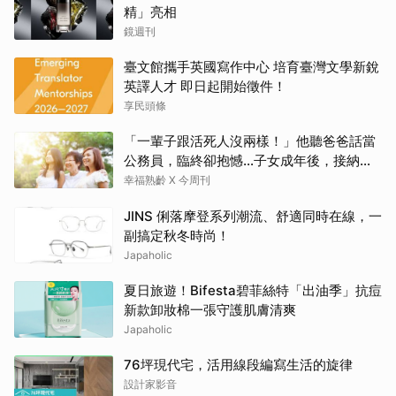
精」亮相
鏡週刊
臺文館攜手英國寫作中心 培育臺灣文學新銳
英譯人才 即日起開始徵件！
享民頭條
「一輩子跟活死人沒兩樣！」他聽爸爸話當
公務員，臨終卻抱憾…子女成年後，接納與
欣賞就夠了
幸福熟齡 X 今周刊
JINS 俐落摩登系列潮流、舒適同時在線，一
副搞定秋冬時尚！
Japaholic
夏日旅遊！Bifesta碧菲絲特「出油季」抗痘
新款卸妝棉一張守護肌膚清爽
Japaholic
76坪現代宅，活用線段編寫生活的旋律
設計家影音