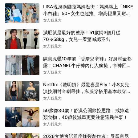
LISA現身泰國拉媽媽逛街！媽媽腳上「NIKE
小白鞋」50+女生也超推、增高輕量又耐
走！
女人我最大
減肥就是最好的整形！51歲媽3個月從
70→58kg，女兒一看驚喊認不出
女人我最大
陳美鳳曬10年前「香奈兒窄褲」好身材全都
露！CHANEL牛仔褲內行人瘋搶，窄褲回歸
必看這幾條
女人我最大
Netflix《聰明鎮》最驚喜是Elly！小S女兒
演技網封全劇最佳，私服穿搭用基本款穿出
高級感
女人我最大
50歲像30歲！舒淇公開飲控思路：戒掉這
類食物，40歲後減重更要注意這幾件事！
女人我最大
2026文博會話題度炸裂創作者！屎蛋唐尼