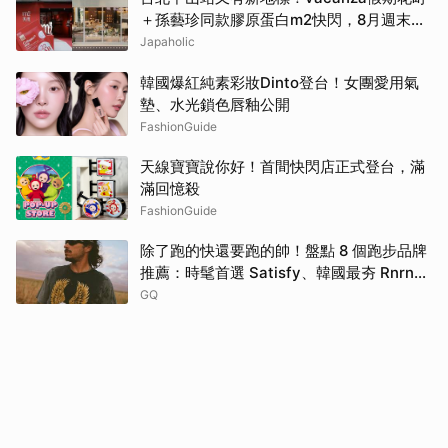
＋孫藝珍同款膠原蛋白m2快閃，8月週末必
逛這2大爆款景點
Japaholic
韓國爆紅純素彩妝Dinto登台！女團愛用氣
墊、水光鎖色唇釉公開
FashionGuide
天線寶寶說你好！首間快閃店正式登台，滿
滿回憶殺
FashionGuide
除了跑的快還要跑的帥！盤點 8 個跑步品牌
推薦：時髦首選 Satisfy、韓國最夯 Rnrn
全都要擁有！
GQ