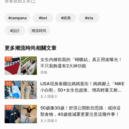
查看原始文章
#campana
#bot
#經典
#eta
#設計
潮流時尚
更多潮流時尚相關文章
01
女生內褲前面的「蝴蝶結」真正用途曝光！
不只裝飾還有2大神功能
造咖
02
LISA現身泰國拉媽媽逛街！媽媽腳上「NIKE
小白鞋」50+女生也超推、增高輕量又耐
走！
女人我最大
03
50歲像30歲！舒淇公開飲控思路：戒掉這
類食物，40歲後減重更要注意這幾件事！
女人我最大