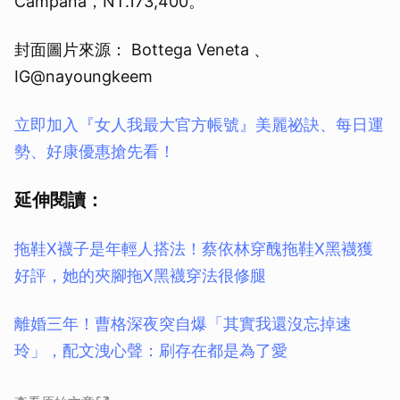
Campana，NT.173,400。
封面圖片來源： Bottega Veneta 、
IG@nayoungkeem
立即加入『女人我最大官方帳號』美麗祕訣、每日運
勢、好康優惠搶先看！
延伸閱讀：
拖鞋X襪子是年輕人搭法！蔡依林穿醜拖鞋X黑襪獲
好評，她的夾腳拖X黑襪穿法很修腿
離婚三年！曹格深夜突自爆「其實我還沒忘掉速
玲」，配文洩心聲：刷存在都是為了愛