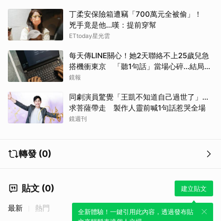
丁柔安保險箱遭竊「700萬元全被偷」！
兇手竟是他...嘆：提前穿幫
ETtoday星光雲
每天傳LINE關心！她2天聯絡不上25歲兒急
搭機衝東京 「聽1句話」當場心碎...結局看
哭網
鏡報
同劇演員驚覺「王凱不知道自己過世了」...
求菩薩帶走 製作人靈前喊1句話惹哭全場
鏡週刊
轉發 (0)
貼文 (0)
建立貼文
最新
熱門
全新體驗！一鍵引用此內容，透過發布貼