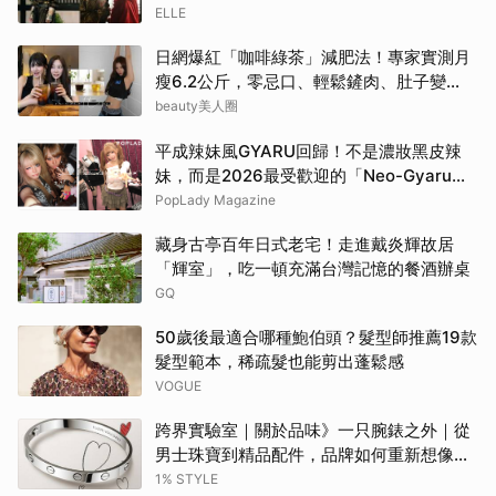
| ELLE
ELLE
日網爆紅「咖啡綠茶」減肥法！專家實測月
瘦6.2公斤，零忌口、輕鬆鏟肉、肚子變
小！
beauty美人圈
平成辣妹風GYARU回歸！不是濃妝黑皮辣
妹，而是2026最受歡迎的「Neo-Gyaru」
穿搭，把平成DNA穿進日常
PopLady Magazine
藏身古亭百年日式老宅！走進戴炎輝故居
「輝室」，吃一頓充滿台灣記憶的餐酒辦桌
GQ
50歲後最適合哪種鮑伯頭？髮型師推薦19款
髮型範本，稀疏髮也能剪出蓬鬆感
VOGUE
跨界實驗室｜關於品味》一只腕錶之外｜從
男士珠寶到精品配件，品牌如何重新想像當
代男性？
1% STYLE