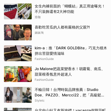
女生內褲前面的「蝴蝶結」真正用途曝光！
不只裝飾還有2大神功能
造咖
喜歡吃苦瓜的人都有嚴格的父親?!
姊妹淘
kim-a：推「DARK GOLDBite」巧克力積木
拼出苦甜愛情滋味
FashionGuide
Jo Malone把蔬菜變香水！胡蘿蔔、南瓜、
甜菜根香氛意外超迷人
FashionGuide
不輸日韓！台灣時裝品牌推薦：Studio
Doe、PAZZO、Mercci22，把「高級鬆弛
感」穿成日常
Styletc
台北中山站又有新地標！vacanza假期花町