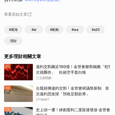
查看原始文章
#萬海
#ai
#船舶
#wa
#a20
理財
更多理財相關文章
01
違約交割飆近100億！金管會擬祭鐵腕「犯1
次就圈存」 杜絕空手套白狼
三立新聞網
02
台股頻傳違約交割！金管會研議祭新制 首
次違約恐改採「預收足額款券」
CTWANT
03
史上頭一遭！緯創股利二度延後發放 金管會