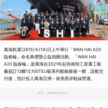
萬海航運(2615)今(14)日上午舉行「WAN HAI A20
臨春輪」命名典禮暨公益捐贈活動。「WAN HAI
A20 臨春輪」是萬海自2021年起與南韓三星重工船
廠簽訂13艘13,100TEU級系列船舶最後一艘，該船交
付後，預計投入萬海亞洲－南美西岸航線營運。
廣告（請繼續閱讀本文）