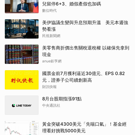
兒留停6+3、婚假產假也加碼
數位時代
美伊協議生變與升息預期升溫 美元本週強
勢看漲
民視新聞網
美零售商折價出售關稅退稅權 以確保先拿到
現金
anue鉅亨網
國票金前7月獲利逼近30億元、EPS 0.82
元，證券子公司續創新高
財訊快報
8月台股期指漲91點
中央通訊社
黃金突破4300美元「先喘口氣」！基金經
理看好挑戰5000美元