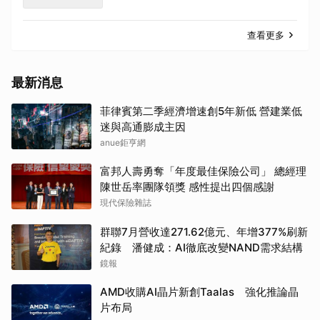
查看更多
最新消息
菲律賓第二季經濟增速創5年新低 營建業低
迷與高通膨成主因
anue鉅亨網
富邦人壽勇奪「年度最佳保險公司」 總經理
陳世岳率團隊領獎 感性提出四個感謝
現代保險雜誌
群聯7月營收達271.62億元、年增377%刷新
紀錄 潘健成：AI徹底改變NAND需求結構
鏡報
AMD收購AI晶片新創Taalas 強化推論晶
片布局