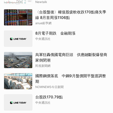
Newtalk
〈台股盤後〉權值股疲軟收跌170點痛失季
線 8月首周漲1106點
anue鉅亨網
8月電子期跌 金融期漲
中央通訊社
烏軍狂轟俄國電商巨頭 供應鏈斷裂爆發商
家倒閉潮
民視新聞網
國際鋼價落底 中鋼9月盤價開平盤渡調整
期
NOWNEWS今日新聞
台股跌170.79點
中央通訊社