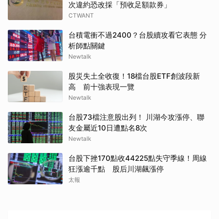
次違約恐改採「預收足額款券」
CTWANT
台積電衝不過2400？台股續攻看它表態 分
析師點關鍵
Newtalk
股災失土全收復！18檔台股ETF創波段新
高 前十強表現一覽
Newtalk
台股73檔注意股出列！ 川湖今攻漲停、聯
友金屬近10日遭點名8次
Newtalk
台股下挫170點收44225點失守季線！周線
狂漲逾千點 股后川湖飆漲停
取消
太報