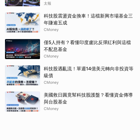
太報
科技股震盪資金換車！這檔新興市場基金三
年賺逾五成
CMoney
僅5人持有？看懂印度盧比反彈紅利與這檔
不配息基金
CMoney
科技股遇亂流！單週14億美元轉向非投資等
級債
CMoney
美國救日圓竟幫科技股護盤？看懂資金傳導
與台股基金
CMoney