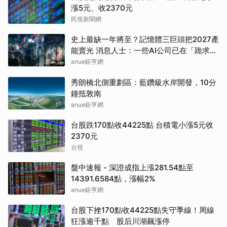
漲5元、收2370元
民視新聞網
史上最缺一年將至？記憶體三巨頭把2027產
能賣光 消息人士：一些AI公司已在「跪求晶
片」
anue鉅亨網
秀朗橋北側重劃區：藍鑽級水岸開發，10分
鐘抵敦南
anue鉅亨網
台股跌170點收44225點 台積電小漲5元收
2370元
台視
盤中速報 - 深證成指上漲281.54點至
14391.6584點，漲幅2%
anue鉅亨網
台股下挫170點收44225點失守季線！周線
狂漲逾千點 股后川湖飆漲停