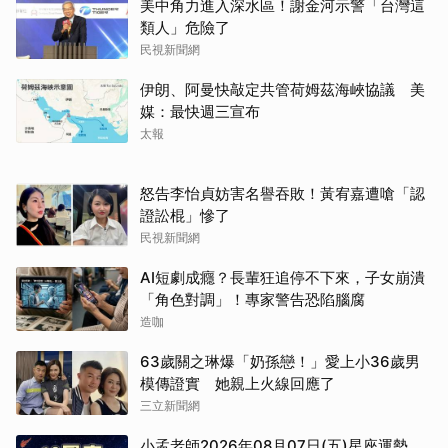
美中角力進入深水區！謝金河示警「台灣這
類人」危險了
民視新聞網
伊朗、阿曼快敲定共管荷姆茲海峽協議 美
媒：最快週三宣布
太報
怒告李怡貞妨害名譽吞敗！黃宥嘉遭嗆「認
證訟棍」慘了
民視新聞網
AI短劇成癮？長輩狂追停不下來，子女崩潰
「角色對調」！專家警告恐陷腦腐
造咖
63歲關之琳爆「奶孫戀！」愛上小36歲男
模傳證實 她親上火線回應了
三立新聞網
小孟老師2026年08月07日(五)星座運勢