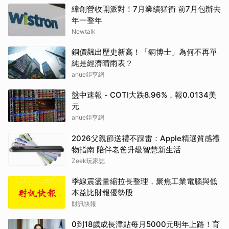
緯創營收開派對！7月業績猛衝 前7月包辦去
年一整年
Newtalk
銅價飆出歷史新高！「銅博士」為何不再單
純是經濟晴雨表？
anue鉅亨網
盤中速報 - COTI大跌8.96%，報0.0134美
元
anue鉅亨網
2026父親節送禮不踩雷：Apple精選質感禮
物指南 陪伴老爸升級智慧新生活
Zeek玩家誌
季線震盪量縮拉長整理，聚焦工業電腦與低
本益比財報優勢股
財訊快報
0到18歲成長津貼每月5000元明年上路！育