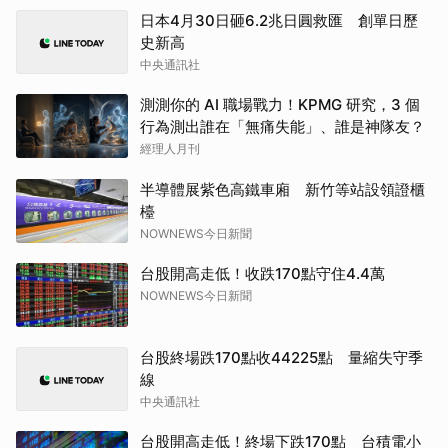
日本4月30日砸6.2兆日圓救匯 創單日歷
史新高
中央通訊社
測測你的 AI 職場戰力！KPMG 研究，3 個
行為測出誰在「無痛失能」、誰是神隊友？
經理人月刊
半導體展紫色高鐵車廂 新竹等站設領證櫃
檯
NOWNEWS今日新聞
台股開高走低！收跌170點守住4.4萬
NOWNEWS今日新聞
台股終場跌170點收44225點 量縮失守季
線
中央通訊社
台股開高走低！終場下跌170點 台積電小