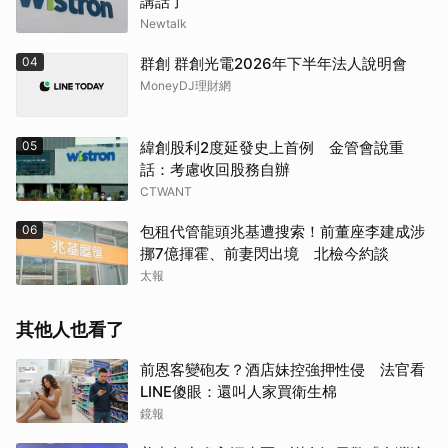
講話了
Newtalk
04
群創 群創光電2026年下半年法人說明會
MoneyDJ理財網
05
緯創股利2度延發史上首例 金管會說重
話：考慮收回股務自辦
CTWANT
06
包租代管龍頭兆基遭搜索！前董座李建成涉
挪7億揮霍、前妻閃出境 北檢今約談
太報
其他人也看了
前恩客變砲友？酒店妹控強押性侵 法官看
LINE傻眼：還叫人家買衛生棉
鏡報