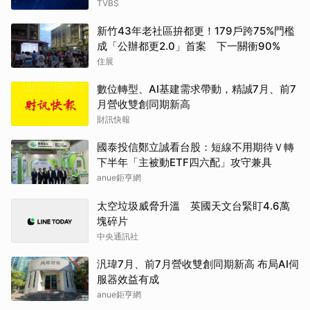
TVBS
新竹43年老社區拚都更！179戶跨75%門檻
成「公辦都更2.0」首案 下一關衝90%
住展
數位轉型、AI基建需求帶動，精誠7月、前7
月營收雙創同期新高
財訊快報
國泰投信鄭立誠看台股：短線不用期待Ｖ轉
下半年「主被動ETF四六配」攻守兼具
anue鉅亨網
太空垃圾威脅升溫 英國天文台緊盯4.6萬
塊碎片
中央通訊社
汎瑋7月、前7月營收雙創同期新高 布局AI伺
服器效益有成
anue鉅亨網