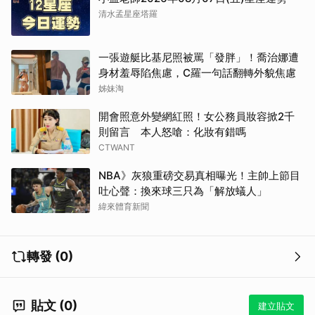
清水孟星座塔羅
一張遊艇比基尼照被罵「發胖」！喬治娜遭
身材羞辱陷焦慮，C羅一句話翻轉外貌焦慮
姊妹淘
開會照意外變網紅照！女公務員妝容掀2千
則留言 本人怒嗆：化妝有錯嗎
CTWANT
NBA》灰狼重磅交易真相曝光！主帥上節目
吐心聲：換來球三只為「解放蟻人」
緯來體育新聞
轉發 (0)
貼文 (0)
建立貼文