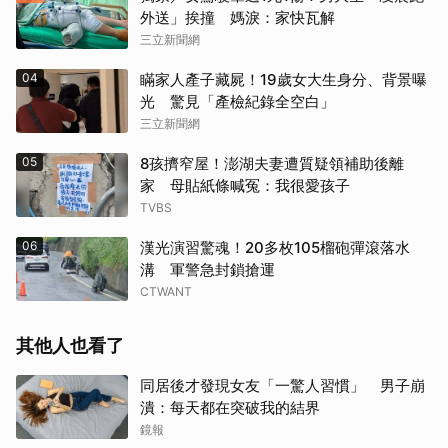
外送」挨撞 媽淚：家快瓦解
三立新聞網
04
瞞家人產子藏屍！19歲女大生身分、背景曝
光 驚見「產檢紀錄全空白」
三立新聞網
05
8孩擠窄屋！澎湖夫妻遭質疑領補助後離
家 母貼紙條喊冤：我很愛孩子
TVBS
06
漢光演習驚魂！20多枚105榴砲彈滾落水
溝 軍警急封鎖搶運
CTWANT
其他人也看了
同居後才發現女友「一驚人習慣」 男子崩
潰：每天都在突破我的結界
鏡報