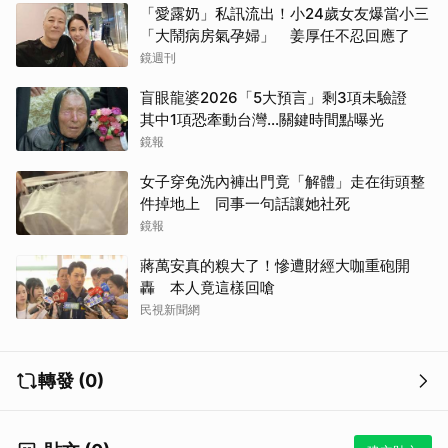
「愛露奶」私訊流出！小24歲女友爆當小三
「大鬧病房氣孕婦」 姜厚任不忍回應了
鏡週刊
盲眼龍婆2026「5大預言」剩3項未驗證
其中1項恐牽動台灣...關鍵時間點曝光
鏡報
女子穿免洗內褲出門竟「解體」走在街頭整
件掉地上 同事一句話讓她社死
鏡報
蔣萬安真的糗大了！慘遭財經大咖重砲開
轟 本人竟這樣回嗆
民視新聞網
轉發 (0)