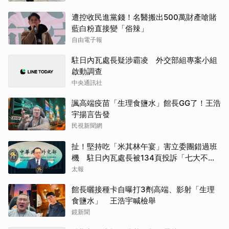
遭控收民進黨錢！名醫搬出500萬財產嗆賭
藍白粉直接變「俗辣」
自由電子報
駐日內瓦處長疑涉霸凌 外交部組專案小組
啟動調查
中央通訊社
諷高端疫苗「生理食鹽水」館長GG了！王浩
宇揚言告發
民視新聞網
扯！堅持吃「米其林午宴」害立委團錯過班
機 駐日內瓦處長被134頁投訴「七大不
當」
太報
館長曬接種卡自曝打3劑高端、影射「生理
食鹽水」 王浩宇喊檢舉
鏡新聞