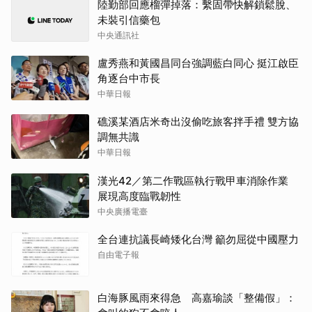
陸勤部回應榴彈掉落：繫固帶快解鎖鬆脫、
未裝引信藥包
中央通訊社
盧秀燕和黃國昌同台強調藍白同心 挺江啟臣
角逐台中市長
中華日報
礁溪某酒店米奇出沒偷吃旅客拌手禮 雙方協
調無共識
中華日報
漢光42／第二作戰區執行戰甲車消除作業
展現高度臨戰韌性
中央廣播電臺
全台連抗議長崎矮化台灣 籲勿屈從中國壓力
自由電子報
白海豚風雨來得急 高嘉瑜談「整備假」：