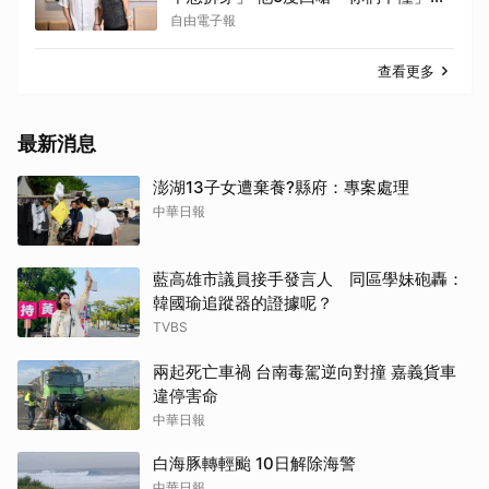
我來教育你們
自由電子報
查看更多
最新消息
澎湖13子女遭棄養?縣府：專案處理
中華日報
藍高雄市議員接手發言人 同區學妹砲轟：
韓國瑜追蹤器的證據呢？
TVBS
兩起死亡車禍 台南毒駕逆向對撞 嘉義貨車
違停害命
中華日報
白海豚轉輕颱 10日解除海警
中華日報