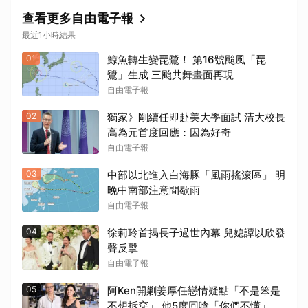
查看更多自由電子報
最近1小時結果
01
鯨魚轉生變琵鷺！ 第16號颱風「琵
鷺」生成 三颱共舞畫面再現
自由電子報
取消
02
獨家》剛續任即赴美大學面試 清大校長
高為元首度回應：因為好奇
自由電子報
03
中部以北進入白海豚「風雨搖滾區」 明
晚中南部注意間歇雨
自由電子報
04
徐莉玲首揭長子過世內幕 兒媳譚以欣發
聲反擊
自由電子報
05
阿Ken開剿姜厚任戀情疑點「不是笨是
不想拆穿」 他5度回嗆「你們不懂」：