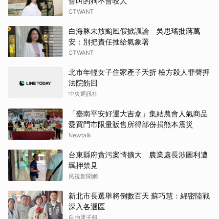
會叫的狗不會咬人
CTWANT
白海豚未放颱風假掀議論 吳思瑤批蔣萬
安：別把責任推給氣象署
CTWANT
北市年輕女子住家產子夭折 檢方殺人罪聲押
法院飭回
中央通訊社
「臺南平安好運大吉盒」集結農會人氣商品
愛買門市限量販售所得部份捐熊本震災
Newtalk
台東縣府貪污案情擴大 農業處長涉圖利遭
羈押禁見
民視新聞網
新北市長選舉將倒數百天 蘇巧慧：綿密陸戰
深入各選區
自由電子報