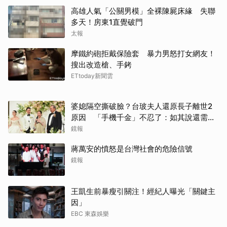
高雄人氣「公關男模」全裸陳屍床緣 失聯
多天！房東1直覺破門
太報
摩鐵約砲拒戴保險套 暴力男怒打女網友！
搜出改造槍、手銬
ETtoday新聞雲
婆媳隔空撕破臉？台玻夫人還原長子離世2
原因 「手機千金」不忍了：如其說還需要
離開嗎？
鏡報
蔣萬安的憤怒是台灣社會的危險信號
鏡報
王凱生前暴瘦引關注！經紀人曝光「關鍵主
因」
EBC 東森娛樂