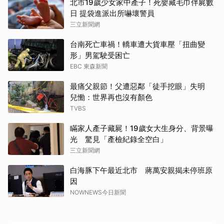
北市19歲少女家中產子！死嬰藏毛巾伴屍數
日 提袋進派出所嚇壞警員
三立新聞網
台南死亡車禍！轎車遭大貨車壓「扭曲變
形」男駕駛受困亡
EBC 東森新聞
最痛父親節！父遭惡鄰「徒手挖眼」失明
兒慟：世界再也沒有顏色
TVBS
瞞家人產子藏屍！19歲女大生身分、背景曝
光 驚見「產檢紀錄全空白」
三立新聞網
白海豚下午最近北市 蔣萬安親揭未停班原
因
NOWNEWS今日新聞