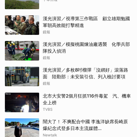
漢光演習／視導第三作戰區 顧立雄期勉國
軍朝高效能打擊精進
鏡報
漢光演習／模擬桃園煉油廠遇襲 化學兵部
隊投入偵消
鏡報
漢光演習／多枚8吋榴彈「沒綁好」滾落路
面 陸勤部：未安裝引信、列入檢討要項
鏡報
北市大安警2個月狂抓116件毒駕 汽、機車
全上榜
TVBS
鬧大了！ 不爽配合中國 李逸洋缺席長崎原
爆紀念式登多日本主流媒體...
Newtalk