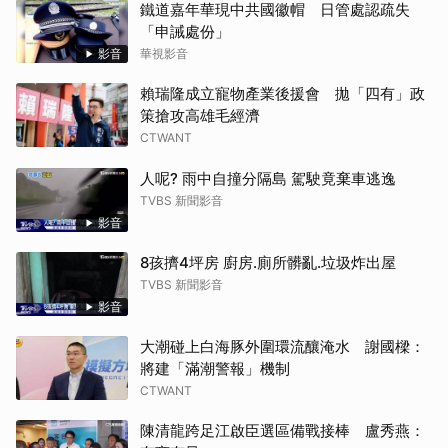
鐵道嘉年華現中共國徽帽 日管處認疏失
「申誡處份」
影音
華視影音
賴瑞隆成立寵物產業後援會 拋「四有」政
策搶攻高雄毛經濟
CTWANT
人呢? 雨中自撞分隔島 駕駛竟棄車逃逸
TVBS 新聞影音
影音
8孩擠4坪房 廚房.廁所髒亂.垃圾炸出屋
TVBS 新聞影音
影音
大潮碰上白海豚外圍環流釀淹水 謝國樑：
將建「滿潮警報」機制
CTWANT
陳清龍跨足江啟臣選區備戰接棒 盧秀燕：