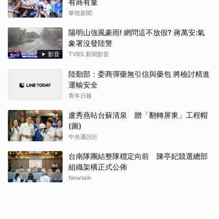
有商有量
華視新聞
陽明山強風豪雨! 網問這不放假? 蔣萬安:氣
象署沒發陸警
影音
TVBS 新聞影音
陸勤部：委商彈藥無引信與藥包 將檢討精進
運輸安全
青年日報
盧秀燕站台蘇清泉 贈「翻轉屏東」工程帽
(圖)
中央通訊社
台南隊團結整隊穩定向前 陳亭妃競選總部
組織架構正式公佈
Newtalk