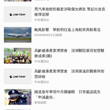
男汽車旅館拒戴套涉毆傷女網友 警起出改造
槍彈送辦
中央通訊社
颱風影響 華航明往返上海航班異動看這
NOWNEWS今日新聞
高齡健康產業博覽會 澎湖醫院展現智慧醫
療成果(圖)
中央通訊社
高齡健康產業博覽會 澎湖展遠距醫療與智
慧篩檢
中央通訊社
鐵道嘉年華現中共國徽帽 日管處認疏失
「申誡處份」
華視新聞