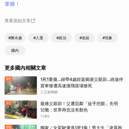
掌握！
查看原始文章
#陳水扁
#人選
#政治
#改組
#現象
國內
更多國內相關文章
01
1死1重傷…婦帶4歲姪返鄉過父親節…繞違停
貨車慘遭高速撞飛當場慘死
三立新聞網
02
最痛父親節！父遭惡鄰「徒手挖眼」失明
兒慟：世界再也沒有顏色
TVBS
03
獨家／女駕駛肇逃1死1傷！男大生「凌晨跑