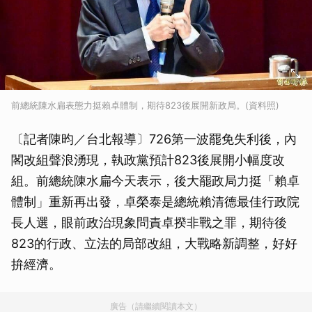
前總統陳水扁表態力挺賴卓體制，期待823後展開新政局。(資料照)
〔記者陳昀／台北報導〕726第一波罷免失利後，內
閣改組聲浪湧現，執政黨預計823後展開小幅度改
組。前總統陳水扁今天表示，後大罷政局力挺「賴卓
體制」重新再出發，卓榮泰是總統賴清德最佳行政院
長人選，眼前政治現象問責卓揆非戰之罪，期待後
823的行政、立法的局部改組，大戰略新調整，好好
拚經濟。
廣告（請繼續閱讀本文）