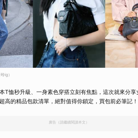
玲ig）
本T恤秒升級、一身素色穿搭立刻有焦點，這次就來分享
超高的精品包款清單，絕對值得你鎖定，買包前必筆記！
廣告（請繼續閱讀本文）