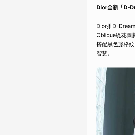
Dior
全新「D-D
Dior推D-Dr
Oblique
搭配黑色籐格紋
智慧。