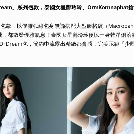
ream
」系列包款，泰國女星鄺玲玲、OrmKornnaphat
搶
eam包款，以優雅弧線包身無論搭配大型籐格紋（Macrocan
緹花圖騰，都散發優雅氣息！泰國女星鄺玲玲便以一身乾淨俐
D-Dream包，簡約中流露出精緻都會感，完美示範「少