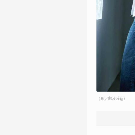
（圖／鄺玲玲ig）