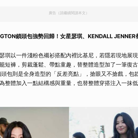
廣告（請繼續閱讀本文）
NGTON
鎖頭包強勢回歸！女星瑟琪、KENDALL JENNER
et成員瑟琪以一件淺粉色襯衫搭配內裡比基尼，若隱若現地展
籠短褲，剪裁蓬鬆、帶點童趣，替整體造型加了一筆復古
深藍鎖頭包則是全身造型的「反差亮點」，搶眼又不搶戲，包
為整體加入一點結構感與重量，也替整體穿搭注入一抹低