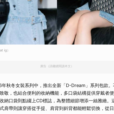
取消
t ig）
廣告（請繼續閱讀本文）
5-2026年秋冬女裝系列中，推出全新「D-Dream」系列包
致敬，也結合便利的收納機能，多口袋結構提供穿戴者便
收納口袋則點綴上CD標誌，為整體細節增添一絲雅緻。
式肩帶則讓穿搭從手提、肩背到斜背都能輕鬆切換，從日