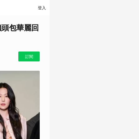
登入
é鎖頭包華麗回
訂閱