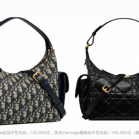
Oblique緹花中型包款／120,000元，黑色Cannage籐格紋中型包款／145,000