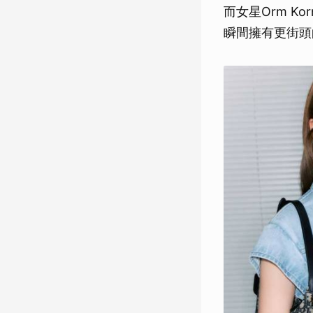
而女星Orm K
瞬間擁有更街頭