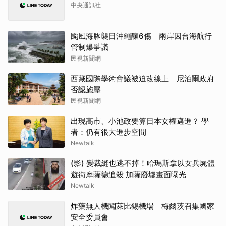
中央通訊社
颱風海豚襲日沖繩釀6傷 兩岸因台海航行
管制爆爭議
民視新聞網
西藏國際學術會議被迫改線上 尼泊爾政府
否認施壓
民視新聞網
出現高市、小池政要算日本女權邁進？ 學
者：仍有很大進步空間
Newtalk
(影) 變裁縫也逃不掉！哈瑪斯拿以女兵屍體
遊街摩薩德追殺 加薩廢墟畫面曝光
Newtalk
炸藥無人機闖萊比錫機場 梅爾茨召集國家
安全委員會