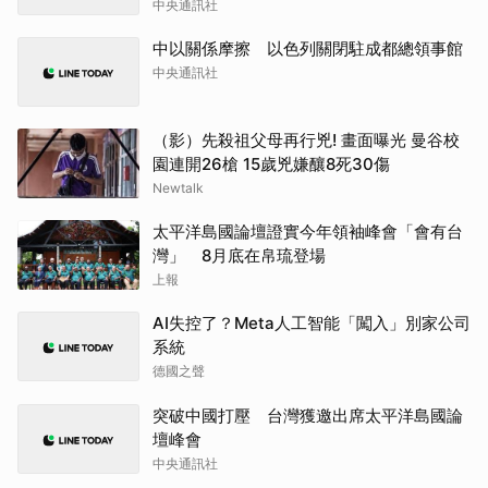
中央通訊社
中以關係摩擦 以色列關閉駐成都總領事館
中央通訊社
（影）先殺祖父母再行兇! 畫面曝光 曼谷校
園連開26槍 15歲兇嫌釀8死30傷
Newtalk
太平洋島國論壇證實今年領袖峰會「會有台
灣」 8月底在帛琉登場
上報
AI失控了？Meta人工智能「闖入」別家公司
系統
德國之聲
突破中國打壓 台灣獲邀出席太平洋島國論
壇峰會
中央通訊社