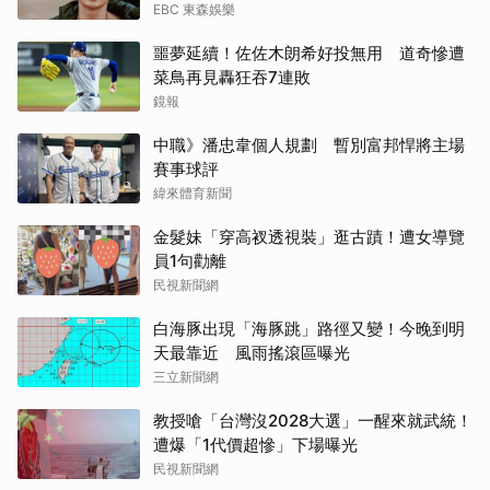
EBC 東森娛樂
噩夢延續！佐佐木朗希好投無用 道奇慘遭
菜鳥再見轟狂吞7連敗
鏡報
中職》潘忠韋個人規劃 暫別富邦悍將主場
賽事球評
緯來體育新聞
金髮妹「穿高衩透視裝」逛古蹟！遭女導覽
員1句勸離
民視新聞網
白海豚出現「海豚跳」路徑又變！今晚到明
天最靠近 風雨搖滾區曝光
三立新聞網
教授嗆「台灣沒2028大選」一醒來就武統！
遭爆「1代價超慘」下場曝光
民視新聞網