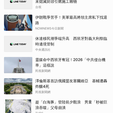
未熄滅菸頭引燃施工雜物
台視
伊朗戰爭苦手！美軍最高將領主席私下找退
路
NOWNEWS今日新聞
休達移民潮爭端升高 西班牙對義大利祭臨
時邊境管制
中央通訊社
靈媒命中西班牙奪冠！2026「中共侵台機
率」這樣說
民視新聞網
澤倫斯基首訪俄國盟友塞爾維亞 基輔遭轟
炸釀4死
民視新聞網
趁「白海豚」登陸前夕觀浪 男童「秒被巨
浪吞噬」父母崩潰