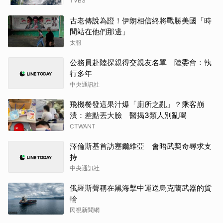
TVBS
古老傳說為證！伊朗相信終將戰勝美國「時
間站在他們那邊」
太報
公務員赴陸探親得交親友名單 陸委會：執
行多年
中央通訊社
飛機餐發這果汁爆「廁所之亂」？乘客崩
潰：差點丟大臉 醫揭3類人別亂喝
CTWANT
澤倫斯基首訪塞爾維亞 會晤武契奇尋求支
持
中央通訊社
俄羅斯聲稱在黑海擊中運送烏克蘭武器的貨
輪
民視新聞網