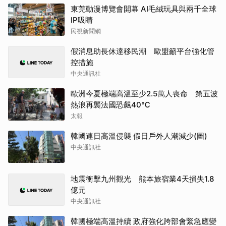
東莞動漫博覽會開幕 AI毛絨玩具與兩千全球
IP吸睛
民視新聞網
假消息助長休達移民潮 歐盟籲平台強化管
控措施
中央通訊社
歐洲今夏極端高溫至少2.5萬人喪命 第五波
熱浪再襲法國恐飆40℃
太報
韓國連日高溫侵襲 假日戶外人潮減少(圖)
中央通訊社
地震衝擊九州觀光 熊本旅宿業4天損失1.8
億元
中央通訊社
韓國極端高溫持續 政府強化跨部會緊急應變