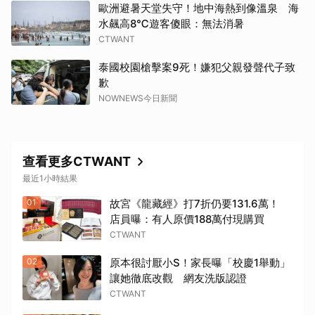
歐洲避暑天堂失守！地中海熱到像溫泉 海
取消
水飆高8℃遊客傻眼：無法消暑
CTWANT
泰國校園槍擊案9死！嫌犯父親發聲代子致
歉
NOWNEWS今日新聞
查看更多CTWANT
最近1小時結果
01
故宮《龍藏經》打7折仍要131.6萬！
店員曝：有人原價188萬付現購買
CTWANT
02
原本很討厭小S！家長曝「校慶1舉動」
讓她徹底改觀 網友洗版認證
CTWANT