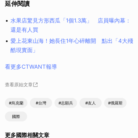
延伸閱讀
水果店驚見方形西瓜「1個1.3萬」 店員曝內幕：
還是有人買
愛上花東山海！她長住1年心碎離開 點出「4大殘
酷現實面」
看更多CTWANT報導
查看原始文章
#烏克蘭
#台灣
#志願兵
#友人
#俄羅斯
國際
更多國際相關文章