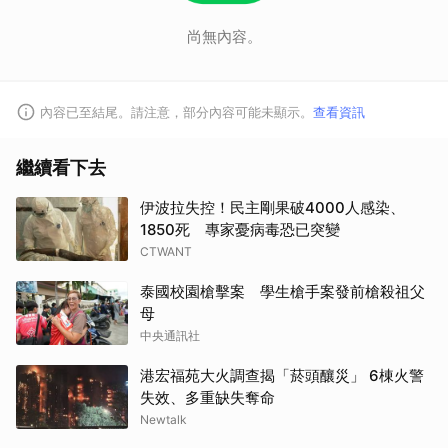
尚無內容。
內容已至結尾。請注意，部分內容可能未顯示。
查看資訊
繼續看下去
伊波拉失控！民主剛果破4000人感染、
1850死 專家憂病毒恐已突變
CTWANT
泰國校園槍擊案 學生槍手案發前槍殺祖父
母
中央通訊社
港宏福苑大火調查揭「菸頭釀災」 6棟火警
失效、多重缺失奪命
Newtalk