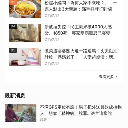
03
松屋小編問「為何大家不來吃？」 一
票人點出3大問題：滿手好牌打到爛
CTWANT
04
伊波拉失控！民主剛果破4000人感
染、1850死 專家憂病毒恐已突變
CTWANT
05
煮菜遭婆婆關火還一路追罵！丈夫勸別
計較「媽媽老了」 人妻超崩潰：我像
台傭
CTWANT
查看更多
最新消息
不滿GPS定位有誤！男子把外送員砍成植物
人 想靠「精神病」脫罪…法官這樣說
鏡報