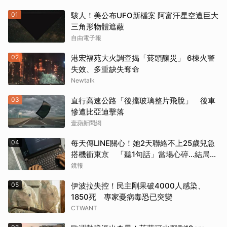
01
駭人！美公布UFO新檔案 阿富汗星空遭巨大
三角形物體遮蔽
自由電子報
02
港宏福苑大火調查揭「菸頭釀災」 6棟火警
失效、多重缺失奪命
Newtalk
03
直行高速公路「後擋玻璃整片飛脫」 後車
慘遭比亞迪擊落
壹蘋新聞網
04
每天傳LINE關心！她2天聯絡不上25歲兒急
搭機衝東京 「聽1句話」當場心碎...結局看
哭網
鏡報
05
伊波拉失控！民主剛果破4000人感染、
1850死 專家憂病毒恐已突變
CTWANT