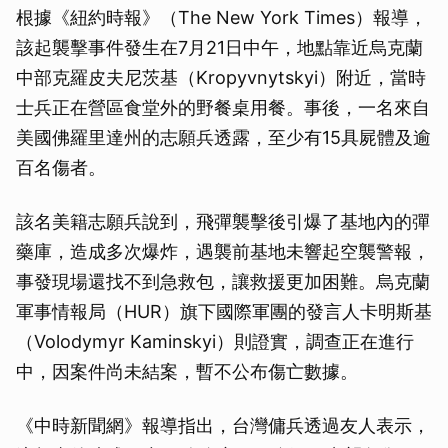
根據《紐約時報》（The New York Times）報導，
該起襲擊事件發生在7月21日中午，地點靠近烏克蘭
中部克羅皮夫尼茨基（Kropyvnytskyi）附近，當時
士兵正在營區食堂外的野餐桌用餐。事後，一名來自
美國佛羅里達州的志願兵透露，至少有15具屍體及逾
百名傷者。
該名美籍志願兵說到，飛彈襲擊後引爆了基地內的彈
藥庫，造成多次爆炸，遇襲前基地未響起空襲警報，
事發現場還找不到急救包，讓救援更加困難。烏克蘭
軍事情報局（HUR）旗下國際軍團的發言人卡明斯基
（Volodymyr Kaminskyi）則證實，調查正在進行
中，因案件尚未結案，暫不公布傷亡數據。
《中時新聞網》報導指出，台灣傭兵透過友人表示，