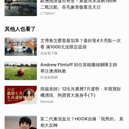
06
歐洲熱浪逼出奇景！萊茵河水深剩19cm
二戰沉船、長毛象骨骸重見天日
CTWANT
其他人也看了
文博會怎麼逛最划算？最好逛4大亮點一次
看 滿1000元送限定提袋
自由電子報
Andrew Flintoff 卸任英格蘭雄獅隊主帥
專注澳洲執教
民視新聞網
雨揚老師》12生肖農曆7月運勢：羊寶寶財
機湧現、狗寶寶大展身手(下)
Newtalk
富二代兼混血兒？HOOK自爆「我男的」 真
相大反轉