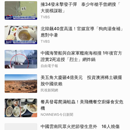
擁34發未擊發子彈 泰少年槍手曾網搜「
大規模謀殺」
TVBS
北韓飆40度高溫！官媒宣導「狗肉湯食補」
應對中暑
TVBS
中國海警船與自家軍艦南海相撞 1年後官方
證實2死追授「烈士」網炸鍋
自由電子報
美五角大廈砸4億美元 投資澳洲稀土礦擺
脫中國依賴
民視新聞網
餐具發霉爬滿蛆蟲！美飛機餐空廚爆食安危
機
NOWNEWS今日新聞
中國雲南民眾火把節發生意外 16人燒傷