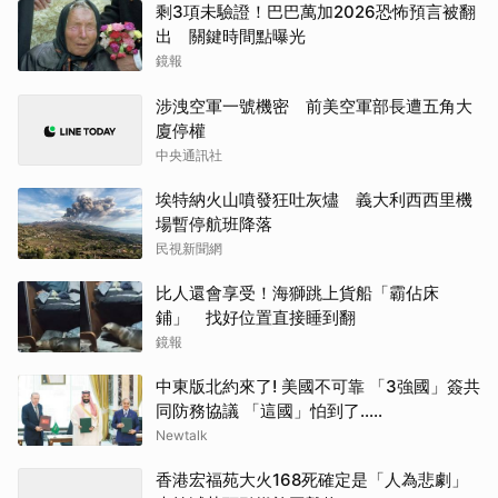
剩3項未驗證！巴巴萬加2026恐怖預言被翻
出 關鍵時間點曝光
鏡報
涉洩空軍一號機密 前美空軍部長遭五角大
廈停權
中央通訊社
埃特納火山噴發狂吐灰燼 義大利西西里機
場暫停航班降落
民視新聞網
比人還會享受！海獅跳上貨船「霸佔床
鋪」 找好位置直接睡到翻
鏡報
中東版北約來了! 美國不可靠 「3強國」簽共
同防務協議 「這國」怕到了.....
Newtalk
香港宏福苑大火168死確定是「人為悲劇」