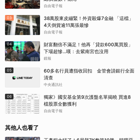
自由電子報
03
38萬股東皮繃緊！外資殺爆7金融 「這檔」
4天倒貨逾11萬張最慘
自由電子報
04
財富翻倍不滿足！他再「貸款600萬買股」
下場超慘...嘆：去紫南宮也沒用
鏡報
05
60多名行員遭指收回扣 金管會請銀行全面
清查
中央通訊社
06
獨家》國安基金第9次護盤名單揭曉 買進8
檔股票全數獲利
自由電子報
其他人也看了