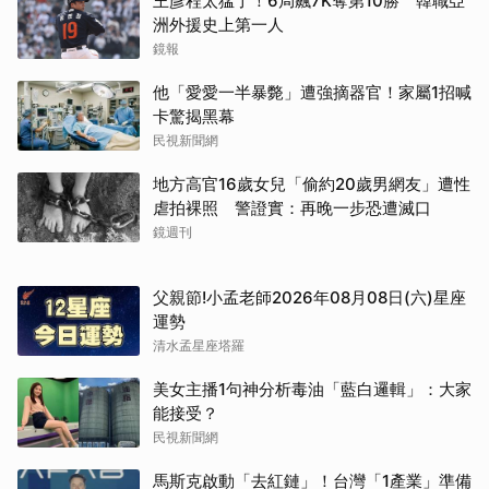
王彥程太猛了！6局飆7K奪第10勝 韓職亞
洲外援史上第一人
鏡報
他「愛愛一半暴斃」遭強摘器官！家屬1招喊
卡驚揭黑幕
民視新聞網
地方高官16歲女兒「偷約20歲男網友」遭性
虐拍裸照 警證實：再晚一步恐遭滅口
鏡週刊
父親節!小孟老師2026年08月08日(六)星座
運勢
清水孟星座塔羅
美女主播1句神分析毒油「藍白邏輯」：大家
能接受？
取消
民視新聞網
馬斯克啟動「去紅鏈」！台灣「1產業」準備