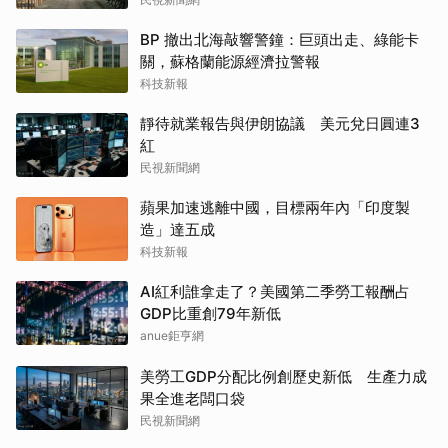
BP 撤出北海敲響警鐘：巨頭出走、綠能卡
關，蘇格蘭能源經濟拉警報
科技新報
靜待就業報告與伊朗協議 美元兌日圓連3
紅
民視新聞網
蘋果加速逃離中國，目標兩年內「印度製
造」達五成
科技新報
AI紅利誰拿走了？美國第二季勞工報酬占
GDP比重創79年新低
anue鉅亨網
美勞工GDP分配比例創歷史新低 生產力成
果全進老闆口袋
民視新聞網