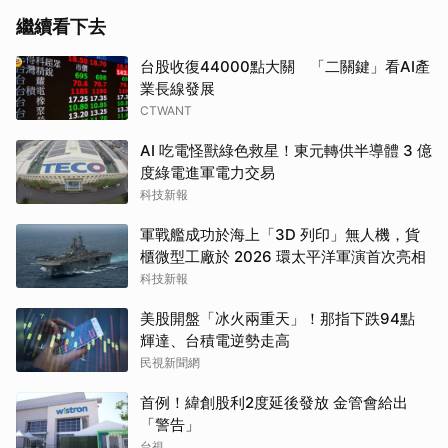
繼續看下去
台股收復44000點大關 「二關鍵」看AI產
業長線發展
CTWANT
AI 吃電怪獸綠色救星！東元轉供半導體 3 億
度綠電進軍電力交易
科技新報
軍戰艦成功於海上「3D 列印」無人機，貨
櫃微型工廠於 2026 環太平洋軍演首次亮相
科技新報
美股開盤「冰火兩重天」！那指下跌94點
輝達、台積電逆勢走高
民視新聞網
首例！緯創股利2度延後發放 金管會給出
「警告」
台視