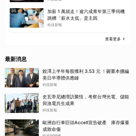
05
加薪 1 萬就走！逾六成青年第三季伺機
跳槽「薪水太低」是主因
科技新報
查看更多
最新消息
銳澤上半年每股獲利 3.53 元 ！砸重本擴編
美日半導體供應鏈
科技新報
史瓦帝尼總理訪聚恆，考察台灣光電、儲能
與漁電共生成果
科技新報
歐洲自行車巨頭Accell宣告破產 庫存爆量
成致命傷
民視新聞網