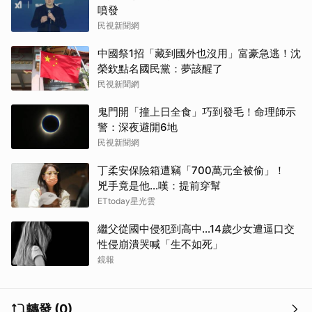
噴發
民視新聞網
中國祭1招「藏到國外也沒用」富豪急逃！沈
榮欽點名國民黨：夢該醒了
民視新聞網
鬼門開「撞上日全食」巧到發毛！命理師示
警：深夜避開6地
民視新聞網
丁柔安保險箱遭竊「700萬元全被偷」！
兇手竟是他...嘆：提前穿幫
ETtoday星光雲
繼父從國中侵犯到高中…14歲少女遭逼口交
性侵崩潰哭喊「生不如死」
鏡報
轉發 (0)