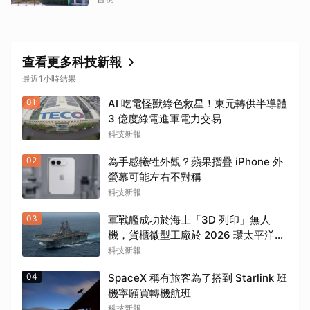
查看更多科技新報
最近1小時結果
01
AI 吃電怪獸綠色救星！東元轉供半導體
3 億度綠電進軍電力交易
科技新報
02
為手感犧牲外觀？蘋果摺疊 iPhone 外
螢幕可能左右不對稱
科技新報
03
軍戰艦成功於海上「3D 列印」無人
機，貨櫃微型工廠於 2026 環太平洋軍
演首次亮相
科技新報
04
SpaceX 稱有旅客為了搭到 Starlink 班
機寧願買轉機航班
科技新報