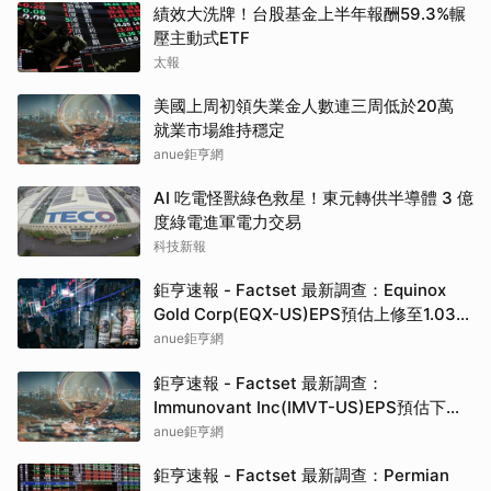
績效大洗牌！台股基金上半年報酬59.3%輾
壓主動式ETF
太報
美國上周初領失業金人數連三周低於20萬
就業市場維持穩定
anue鉅亨網
AI 吃電怪獸綠色救星！東元轉供半導體 3 億
度綠電進軍電力交易
科技新報
鉅亨速報 - Factset 最新調查：Equinox
Gold Corp(EQX-US)EPS預估上修至1.03
元，預估目標價為16.03元
anue鉅亨網
鉅亨速報 - Factset 最新調查：
Immunovant Inc(IMVT-US)EPS預估下修
至-2.7元，預估目標價為48.50元
anue鉅亨網
鉅亨速報 - Factset 最新調查：Permian