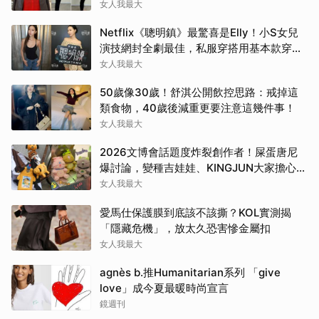
女人我最大
Netflix《聰明鎮》最驚喜是Elly！小S女兒
演技網封全劇最佳，私服穿搭用基本款穿出
高級感
女人我最大
50歲像30歲！舒淇公開飲控思路：戒掉這
類食物，40歲後減重更要注意這幾件事！
女人我最大
2026文博會話題度炸裂創作者！屎蛋唐尼
爆討論，變種吉娃娃、KINGJUN大家擔心買
不到
女人我最大
愛馬仕保護膜到底該不該撕？KOL實測揭
「隱藏危機」，放太久恐害慘金屬扣
女人我最大
agnès b.推Humanitarian系列 「give
love」成今夏最暖時尚宣言
鏡週刊