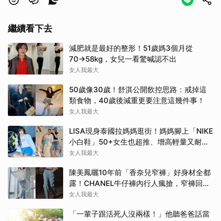
繼續看下去
減肥就是最好的整形！51歲媽3個月從
70→58kg，女兒一看驚喊認不出
女人我最大
50歲像30歲！舒淇公開飲控思路：戒掉這
類食物，40歲後減重更要注意這幾件事！
女人我最大
LISA現身泰國拉媽媽逛街！媽媽腳上「NIKE
小白鞋」50+女生也超推、增高輕量又耐
走！
女人我最大
陳美鳳曬10年前「香奈兒窄褲」好身材全都
露！CHANEL牛仔褲內行人瘋搶，窄褲回歸
必看這幾條
女人我最大
「一輩子跟活死人沒兩樣！」他聽爸爸話當