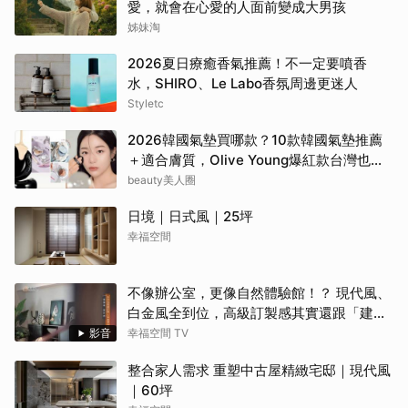
愛，就會在心愛的人面前變成大男孩
姊妹淘
2026夏日療癒香氣推薦！不一定要噴香
水，SHIRO、Le Labo香氛周邊更迷人
Styletc
2026韓國氣墊買哪款？10款韓國氣墊推薦
＋適合膚質，Olive Young爆紅款台灣也能
買
beauty美人圈
日境｜日式風｜25坪
幸福空間
不像辦公室，更像自然體驗館！？ 現代風、
白金風全到位，高級訂製感其實還跟「建築
腦」有關？！
影音
幸福空間 TV
整合家人需求 重塑中古屋精緻宅邸｜現代風
｜60坪