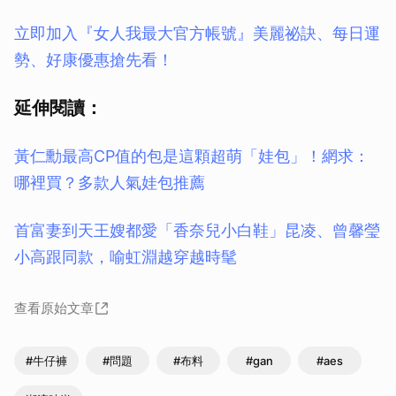
立即加入『女人我最大官方帳號』美麗祕訣、每日運
勢、好康優惠搶先看！
延伸閱讀：
黃仁勳最高CP值的包是這顆超萌「娃包」！網求：
哪裡買？多款人氣娃包推薦
首富妻到天王嫂都愛「香奈兒小白鞋」昆凌、曾馨瑩
小高跟同款，喻虹淵越穿越時髦
查看原始文章
#牛仔褲
#問題
#布料
#gan
#aes