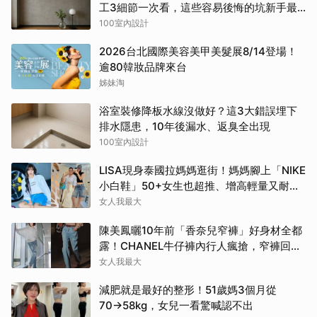
工3細節一次看，這些容易後悔的坑新手最
常踩
100室內設計
2026台北國際美容美甲美髮展8/14登場！
逾80韓妝品牌來台
姊妹淘
浴室裝修降板水線沒做好？這3大錯誤埋下
排水隱患，10年後漏水、返臭全出現
100室內設計
LISA現身泰國拉媽媽逛街！媽媽腳上「NIKE
小白鞋」50+女生也超推、增高輕量又耐
走！
女人我最大
陳美鳳曬10年前「香奈兒窄褲」好身材全都
露！CHANEL牛仔褲內行人瘋搶，窄褲回歸
必看這幾條
女人我最大
減肥就是最好的整形！51歲媽3個月從
70→58kg，女兒一看驚喊認不出