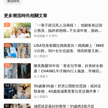
潮流時尚
更多潮流時尚相關文章
01
「一輩子跟活死人沒兩樣！」他聽爸爸話當
公務員，臨終卻抱憾…子女成年後，接納與
欣賞就夠了
幸福熟齡 X 今周刊
02
LISA現身泰國拉媽媽逛街！媽媽腳上「NIKE
小白鞋」50+女生也超推、增高輕量又耐
走！
女人我最大
03
陳美鳳曬10年前「香奈兒窄褲」好身材全都
露！CHANEL牛仔褲內行人瘋搶，窄褲回歸
必看這幾條
女人我最大
04
50歲像30歲！舒淇公開飲控思路：戒掉這
類食物，40歲後減重更要注意這幾件事！
女人我最大
05
減肥就是最好的整形！51歲媽3個月從