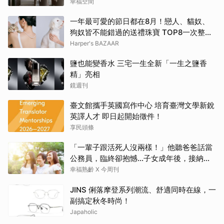
幸福空間
一年最可愛的節日都在8月！戀人、貓奴、
狗奴皆不能錯過的送禮珠寶 TOP8一次整理
給你！ | BAZAAR
Harper's BAZAAR
鹽也能變香水 三宅一生全新「一生之鹽香
精」亮相
鏡週刊
臺文館攜手英國寫作中心 培育臺灣文學新銳
英譯人才 即日起開始徵件！
享民頭條
「一輩子跟活死人沒兩樣！」他聽爸爸話當
公務員，臨終卻抱憾…子女成年後，接納與
欣賞就夠了
幸福熟齡 X 今周刊
JINS 俐落摩登系列潮流、舒適同時在線，一
副搞定秋冬時尚！
Japaholic