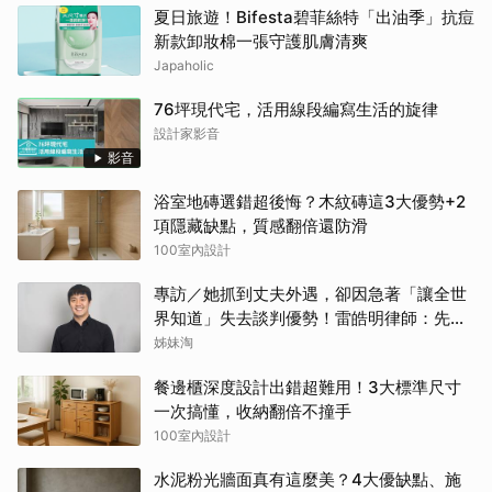
夏日旅遊！Bifesta碧菲絲特「出油季」抗痘
新款卸妝棉一張守護肌膚清爽
Japaholic
76坪現代宅，活用線段編寫生活的旋律
設計家影音
影音
浴室地磚選錯超後悔？木紋磚這3大優勢+2
項隱藏缺點，質感翻倍還防滑
100室內設計
專訪／她抓到丈夫外遇，卻因急著「讓全世
界知道」失去談判優勢！雷皓明律師：先守
住證據，才有選擇
姊妹淘
餐邊櫃深度設計出錯超難用！3大標準尺寸
一次搞懂，收納翻倍不撞手
100室內設計
水泥粉光牆面真有這麼美？4大優缺點、施