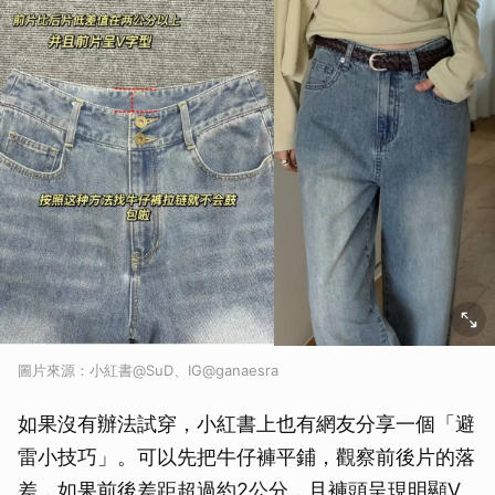
圖片來源：小紅書@SuD、IG@ganaesra
如果沒有辦法試穿，小紅書上也有網友分享一個「避
雷小技巧」。可以先把牛仔褲平鋪，觀察前後片的落
差，如果前後差距超過約2公分，且褲頭呈現明顯V