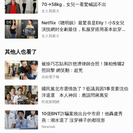
取消
70→58kg，女兒一看驚喊認不出
女人我最大
06
Netflix《聰明鎮》最驚喜是Elly！小S女兒
演技網封全劇最佳，私服穿搭用基本款穿出
高級感
女人我最大
其他人也看了
被徐巧芯貼和詐慈濟律師合照！陳柏惟曬2
照回擊 網笑翻：超兇
自由電子報
國民黨北市選情急了？藍議員因1事竟要沈伯
洋退選 本人神回：應該問蔣萬安
民視新聞網
10億BNT詐騙案燒出台中市府！他轟盧秀
燕：潮水退了 沒穿褲子的都現形
Newtalk