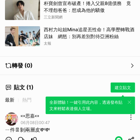
朴寶劍曾宣布破產！捲入父親8億債務 竟
不埋怨爸爸：想成為他的驕傲
三立新聞網
西村力站姐Mina追星丟性命！高學歷轉戰酒
店妹 網怒：別再差別對待亞洲粉絲
太報
轉發 (0)
貼文 (1)
建立貼文
最新
熱門
全新體驗！一鍵引用此內容，透過發布貼
文來輕鬆表達個人立場。
🍬思嘉🍬
06月08日00:47
ㄧ件👖剝兩層皮💸💸