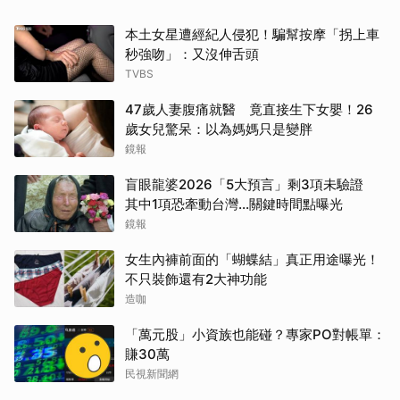
本土女星遭經紀人侵犯！騙幫按摩「拐上車
秒強吻」：又沒伸舌頭
TVBS
47歲人妻腹痛就醫 竟直接生下女嬰！26
歲女兒驚呆：以為媽媽只是變胖
鏡報
盲眼龍婆2026「5大預言」剩3項未驗證
其中1項恐牽動台灣...關鍵時間點曝光
鏡報
女生內褲前面的「蝴蝶結」真正用途曝光！
不只裝飾還有2大神功能
造咖
「萬元股」小資族也能碰？專家PO對帳單：
賺30萬
民視新聞網