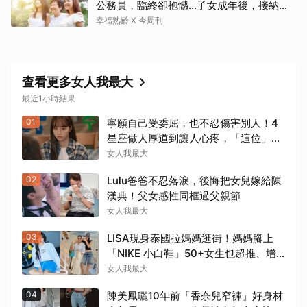
公務員，臨終卻抱憾…子女成年後，接納與
欣賞就夠了
幸福熟齡 X 今周刊
查看更多女人我最大
最近1小時結果
01
寧願自己受委屈，也不忍傷害別人！4
星座做人厚道到讓人心疼，「這位」敏
感細膩搞得自己不斷內耗
女人我最大
02
Lulu爸爸不忍落淚，後悔把女兒嫁給陳
漢典！父女感性同框過父親節
女人我最大
03
LISA現身泰國拉媽媽逛街！媽媽腳上
「NIKE 小白鞋」50+女生也超推、增
高輕量又耐走！
女人我最大
04
陳美鳳曬10年前「香奈兒窄褲」好身材