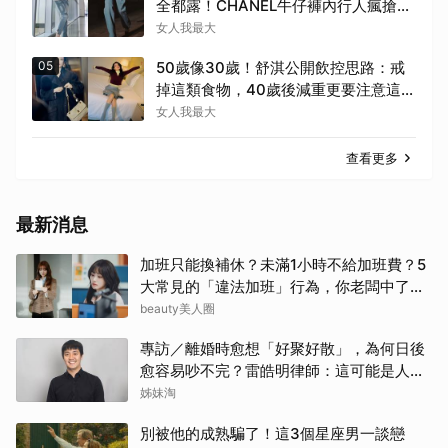
全都露！CHANEL牛仔褲內行人瘋搶，
窄褲回歸必看這幾條
女人我最大
05
50歲像30歲！舒淇公開飲控思路：戒
掉這類食物，40歲後減重更要注意這幾
件事！
女人我最大
查看更多
最新消息
加班只能換補休？未滿1小時不給加班費？5
大常見的「違法加班」行為，你老闆中了幾
項？
beauty美人圈
專訪／離婚時愈想「好聚好散」，為何日後
愈容易吵不完？雷皓明律師：這可能是人生
最貴的一份協議書
姊妹淘
別被他的成熟騙了！這3個星座男一談戀