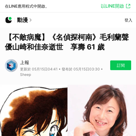
以LINE開啟
在LINE應用程式中開啟。
動漫
登入
【不敵病魔】《名偵探柯南》毛利蘭聲
優山崎和佳奈逝世 享壽 61 歲
上報
訂閱
更新於 05月15日04:41 • 發布於 05月15日03:30 •
Sheep