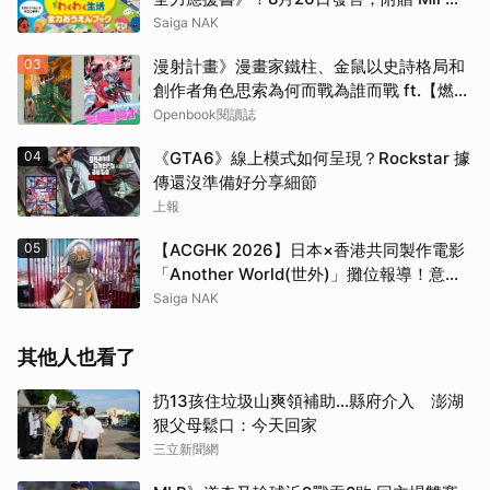
店 Logo 貼紙
Saiga NAK
03
漫射計畫》漫畫家鐵柱、金鼠以史詩格局和
創作者角色思索為何而戰為誰而戰 ft.【燃燒
熾烈鬥魂】延伸書單
Openbook閱讀誌
04
《GTA6》線上模式如何呈現？Rockstar 據
傳還沒準備好分享細節
上報
05
【ACGHK 2026】日本×香港共同製作電影
「Another World(世外)」攤位報導！意外
發現不知火舞痛車模型
Saiga NAK
其他人也看了
扔13孩住垃圾山爽領補助…縣府介入 澎湖
狠父母鬆口：今天回家
三立新聞網