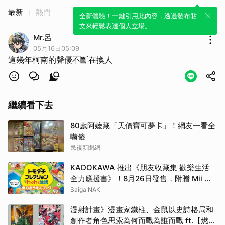
最新
熱門
全新體驗！一鍵引用此內容，透過發布貼
文來輕鬆表達個人立場。
Mr.呂
05月16日05:09
這幾年柯南的聲優不斷在換人
繼續看下去
80歲阿嬤藏「天價寶可夢卡」！網友一看全
嚇傻
民視新聞網
KADOKAWA 推出《朋友收藏集 歡樂生活
全力應援書》！8月26日發售，附贈 Mii 商
店 Logo 貼紙
Saiga NAK
漫射計畫》漫畫家鐵柱、金鼠以史詩格局和
創作者角色思索為何而戰為誰而戰 ft.【燃燒