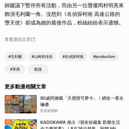
師建議下暫停所有活動，而由另一位聲優岡村明美來
飾演毛利蘭一角。沒想到《名偵探柯南 高速公路的
墮天使》卻成為她的最後作品，粉絲紛紛表示遺憾。
查看原始文章
#毛利蘭
#山崎和佳奈
#名偵探柯南
#production
#享壽
動漫
更多動漫相關文章
01
80歲阿嬤藏「天價寶可夢卡」！網友一看全
嚇傻
民視新聞網
02
KADOKAWA 推出《朋友收藏集 歡樂生活
全力應援書》！8月26日發售，附贈 Mii 商