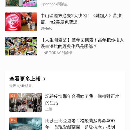
熾烈鬥魂】延伸書單
Openbook閱讀誌
中山區週末必去2大快閃！《鏈鋸人》蕾潔
篇、m2美度免費逛
Styletc
【人生開箱📦】童年回憶殺！當年把你推入
漫畫深坑的經典作品是哪部？
LINE TODAY 討論牆
查看更多上報
最近1小時結果
01
記得疫情那年台灣給了我一個相對正常
的生活
上報
02
比莎士比亞還老！格陵蘭鯊壽命400
年 首現愛爾蘭揭「超級抗老」機制