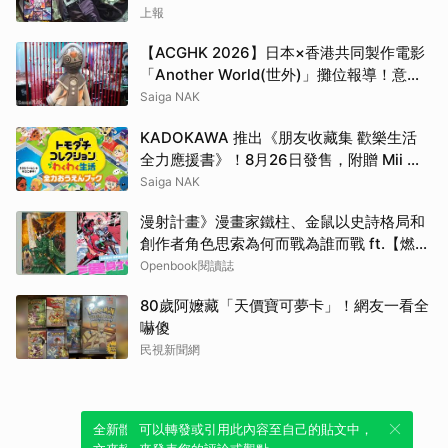
上報
【ACGHK 2026】日本×香港共同製作電影
「Another World(世外)」攤位報導！意外
發現不知火舞痛車模型
Saiga NAK
KADOKAWA 推出《朋友收藏集 歡樂生活
全力應援書》！8月26日發售，附贈 Mii 商
店 Logo 貼紙
Saiga NAK
漫射計畫》漫畫家鐵柱、金鼠以史詩格局和
創作者角色思索為何而戰為誰而戰 ft.【燃燒
熾烈鬥魂】延伸書單
Openbook閱讀誌
80歲阿嬤藏「天價寶可夢卡」！網友一看全
嚇傻
民視新聞網
全新體驗！一鍵引用此內容，透過發布貼
可以轉發或引用此內容至自己的貼文中，