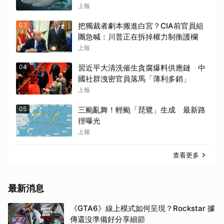
上報
03
把獨裁者劇本搬進白宮？CIA前官員組
團急喊：川普正在拆掉權力制衡護欄
上報
04
習近平大清洗催生貪腐爆料供應鏈 中
國社群洩密官員落馬「薄利多銷」
上報
05
三颱亂舞！輕颱「琵鷺」生成 最新路
徑曝光
上報
查看更多
最新消息
《GTA6》線上模式如何呈現？Rockstar 據
傳還沒準備好分享細節