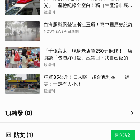
光」 產檢紀錄全空白！獨自生產浴巾裹嬰
屍藏家5天
鏡週刊
白海豚颱風登陸浙江玉環！寫中國歷史紀錄
NOWNEWS今日新聞
「千億富太」現身老店買250元麻糬！ 店
員讚「包包好可愛」她笑回：我自己做的
鏡週刊
狂買35公斤！日人曬「超台戰利品」 網
笑：一定有去小北
鏡週刊
轉發 (0)
貼文 (1)
建立貼文