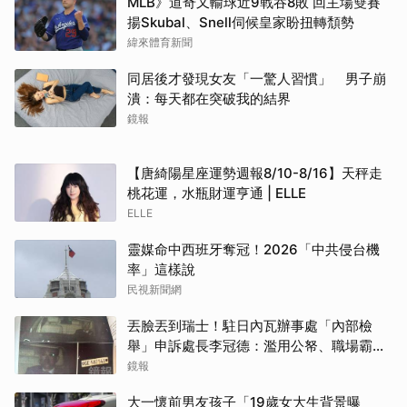
MLB》道奇又輸球近9戰吞8敗 回主場雙賽
揚Skubal、Snell伺候皇家盼扭轉頹勢
緯來體育新聞
取消
同居後才發現女友「一驚人習慣」 男子崩
潰：每天都在突破我的結界
鏡報
【唐綺陽星座運勢週報8/10-8/16】天秤走
桃花運，水瓶財運亨通 | ELLE
ELLE
靈媒命中西班牙奪冠！2026「中共侵台機
率」這樣說
民視新聞網
丟臉丟到瑞士！駐日內瓦辦事處「內部檢
舉」申訴處長李冠德：濫用公帑、職場霸
凌、超速仔拒繳罰單 外交部要查了
鏡報
大一懷前男友孩子「19歲女大生背景曝