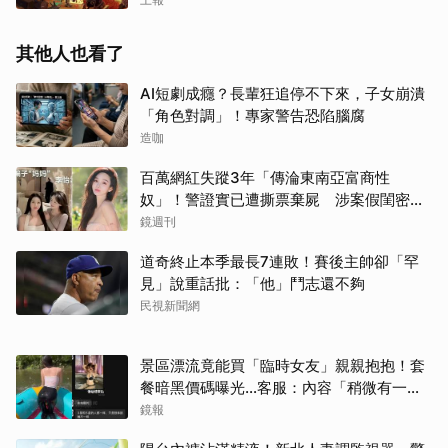
其他人也看了
取消
AI短劇成癮？長輩狂追停不下來，子女崩潰
「角色對調」！專家警告恐陷腦腐
造咖
百萬網紅失蹤3年「傳淪東南亞富商性
奴」！警證實已遭撕票棄屍 涉案假閨密近
況曝光
鏡週刊
道奇終止本季最長7連敗！賽後主帥卻「罕
見」說重話批：「他」鬥志還不夠
民視新聞網
景區漂流竟能買「臨時女友」親親抱抱！套
餐暗黑價碼曝光…客服：內容「稍微有一點
尺度」
鏡報