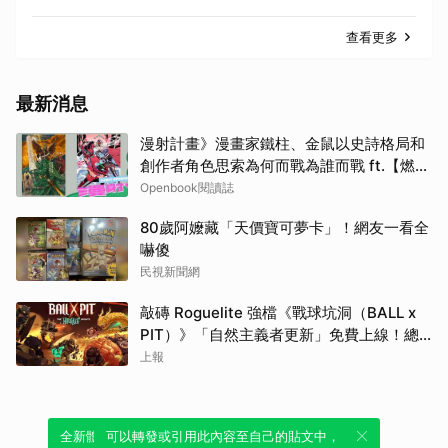
查看更多
最新消息
漫射計畫》漫畫家鐵柱、金鼠以史詩格局和
創作者角色思索為何而戰為誰而戰 ft.【燃燒
熾烈鬥魂】延伸書單
Openbook閱讀誌
80歲阿嬤藏「天價寶可夢卡」！網友一看全
嚇傻
民視新聞網
敲磚 Roguelite 強檔《戰球坑洞（BALL x
PIT）》「自然主義者更新」免費上線！總
銷量突破 200 萬份，遊戲史低 66 折熱銷中
上報
全新體驗！一鍵引用此內容，透過發布貼
可以轉發或引用此內容至自己的貼文中，