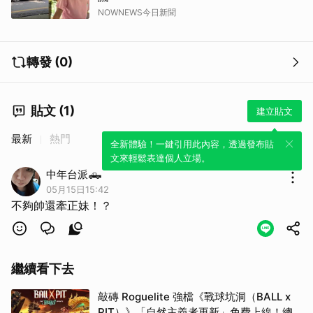
NOWNEWS今日新聞
轉發 (0)
貼文 (1)
建立貼文
最新
熱門
全新體驗！一鍵引用此內容，透過發布貼
文來輕鬆表達個人立場。
中年台派🛻
05月15日15:42
不夠帥還牽正妹！？
繼續看下去
敲磚 Roguelite 強檔《戰球坑洞（BALL x
PIT）》「自然主義者更新」免費上線！總