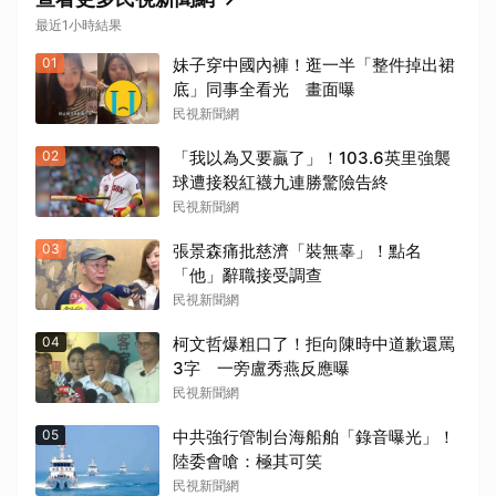
最近1小時結果
01
妹子穿中國內褲！逛一半「整件掉出裙
底」同事全看光 畫面曝
民視新聞網
02
「我以為又要贏了」！103.6英里強襲
球遭接殺紅襪九連勝驚險告終
民視新聞網
03
張景森痛批慈濟「裝無辜」！點名
「他」辭職接受調查
民視新聞網
04
柯文哲爆粗口了！拒向陳時中道歉還罵
3字 一旁盧秀燕反應曝
民視新聞網
05
中共強行管制台海船舶「錄音曝光」！
陸委會嗆：極其可笑
民視新聞網