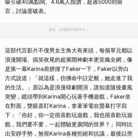
吸引破40萬點閱、4.6萬人按讚，超過5000則留
言，討論度破表。
廣告（請繼續閱讀本文）
這部代言影片不僅男女主角大有來頭，每個單元都以
浪漫開場、搞笑收尾的超展開神劇本更笑瘋全網，像
是第一幕Karina肩膀撞了Faker一下，Faker以旁白
方式說道：「就這樣，彷彿命中註定般，她走進了我
的生活。」原以為是浪漫韓劇開演，誰知道隨後畫風
突變，鏡頭帶到Karina開心玩著手機遊戲，Faker坐
在對面，雙眼直盯Karina，拿著筆電在螢幕打字寫
下：「你好，你一定很喜歡玩遊戲，我也很喜歡玩遊
戲，我們要不要，一起體驗更廣闊的世界？」同時比
出安靜手勢，無視Karina各種拒絕和抗議，最後以旁