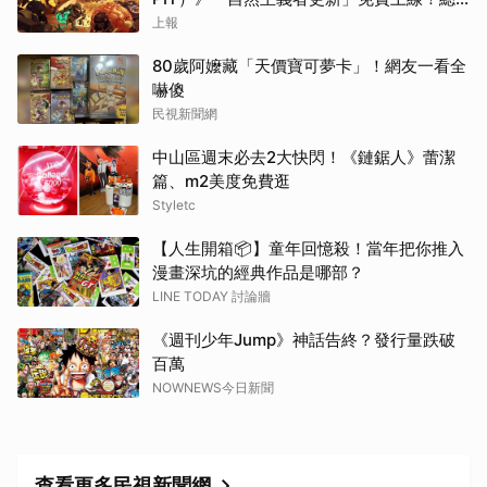
銷量突破 200 萬份，遊戲史低 66 折熱銷中
上報
80歲阿嬤藏「天價寶可夢卡」！網友一看全
嚇傻
民視新聞網
中山區週末必去2大快閃！《鏈鋸人》蕾潔
篇、m2美度免費逛
Styletc
【人生開箱📦】童年回憶殺！當年把你推入
漫畫深坑的經典作品是哪部？
LINE TODAY 討論牆
《週刊少年Jump》神話告終？發行量跌破
百萬
NOWNEWS今日新聞
查看更多民視新聞網