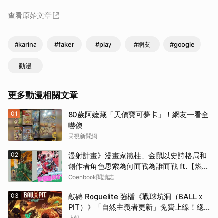
查看原始文章
#karina
#faker
#play
#網友
#google
動漫
更多動漫相關文章
01
80歲阿嬤藏「天價寶可夢卡」！網友一看全
嚇傻
民視新聞網
02
漫射計畫》漫畫家鐵柱、金鼠以史詩格局和
創作者角色思索為何而戰為誰而戰 ft.【燃燒
熾烈鬥魂】延伸書單
Openbook閱讀誌
03
敲磚 Roguelite 強檔《戰球坑洞（BALL x
PIT）》「自然主義者更新」免費上線！總
銷量突破 200 萬份，遊戲史低 66 折熱銷中
上報