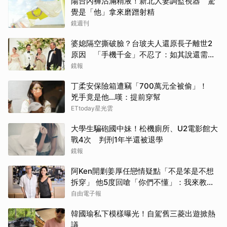
陽台內褲沾滿精液！新北人妻調監視器 驚
覺是「他」拿來磨蹭射精
鏡週刊
婆媳隔空撕破臉？台玻夫人還原長子離世2
原因 「手機千金」不忍了：如其說還需要
離開嗎？
鏡報
丁柔安保險箱遭竊「700萬元全被偷」！
兇手竟是他...嘆：提前穿幫
ETtoday星光雲
大學生騙砲國中妹！松機廁所、U2電影館大
戰4次 判刑1年半還被退學
鏡報
阿Ken開剿姜厚任戀情疑點「不是笨是不想
拆穿」 他5度回嗆「你們不懂」：我來教育
你們
自由電子報
韓國瑜私下模樣曝光！自駕舊三菱出遊掀熱
議