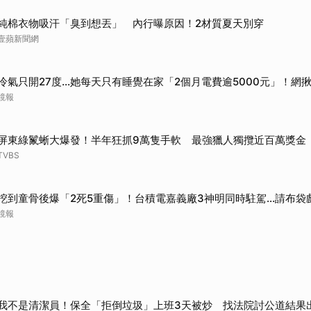
純棉衣物吸汗「臭到想丟」 內行曝原因！2材質夏天別穿
壹蘋新聞網
冷氣只開27度…她每天只有睡覺在家「2個月電費逾5000元」！網
鏡報
屏東綠鬣蜥大爆發！半年狂抓9萬隻手軟 最強獵人獨攬近百萬獎金
TVBS
挖到童骨後爆「2死5重傷」！台積電嘉義廠3神明同時駐駕...請布袋
鏡報
我不是清潔員！保全「拒倒垃圾」上班3天被炒 找法院討公道結果