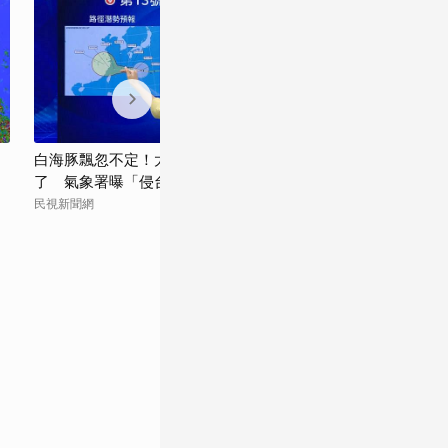
白海豚飄忽不定！太平洋高壓真的減弱
「這些縣市」最
了 氣象署曝「侵台機率」這樣說
襲機率出爐了 
民視新聞網
民視新聞網