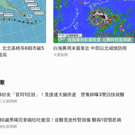
取消
！北北基桃等6縣市破5
白海豚周末最靠近 中部以北戒慎防雨
最高
大愛新聞
章
3好友「冒同1症狀」！竟接連大腸癌逝 營養師曝3警訊快就醫
三立新聞網
30歲男喝完拿鐵狂吐腹瀉！送醫竟急性腎損傷 醫揭1習慣惹禍
聯合新聞網