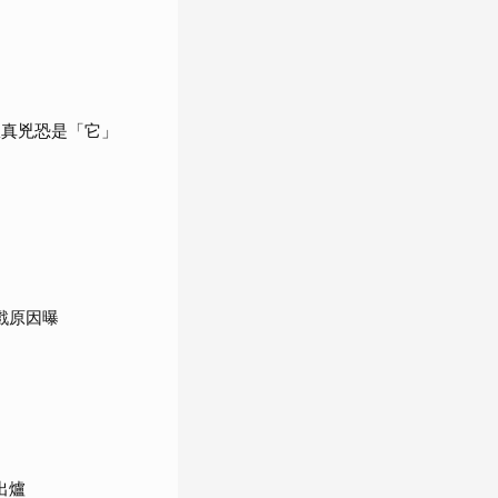
揪真兇恐是「它」
戲原因曝
出爐