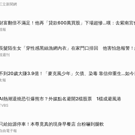
三立新聞網
財富翻倍不滿足！他再「貸款600萬買股」下場超慘...嘆：去紫南宮
鏡報
長髮陌生女「穿性感黑絲漁網內衣」在家門口排回 他害怕急報警！
鏡週刊
不到20歲大賺3.9億！「麥克風少年」欠債、染毒 靠信仰重生...如今
太報
AI熱潮退燒恐引爆熊市？外媒點名避開2檔股票 1檔成避風港
TVBS
只給始源停車！本尊竟真的現身早餐店 台粉嚇到腿軟
自由電子報