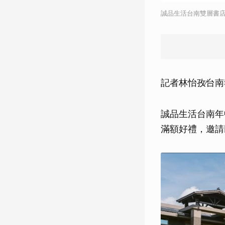
誠品生活台南雙層書
記者林怡孜∕台
誠品生活台南年
滿額好禮，邀請