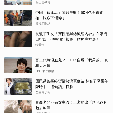
自由電子報
中國「這產品」闖關失敗！504包全遭查
扣 旅客下場慘了
民視新聞網
長髮陌生女「穿性感黑絲漁網內衣」在家門
口排回 他害怕急報警！結局竟神展開
鏡週刊
富二代兼混血兒？HOOK自爆「我男的」 真
相大反轉
EBC 東森娛樂
國民黨曾轟綠營擋慈濟買疫苗 林智群曝當年
陳時中「這句話」打臉
自由電子報
電商老闆不倫女主管！正宮翻出「超色道具
包」崩潰