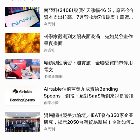
南亞科(2408)股價4天漲幅46 %，原來今年
資本支出拉高、7月營收增7倍破表！蓋廠買
設備最新營運目標曝光
今周刊
科學家觀測到太陽表面漩渦 宛如梵谷畫作
星夜畫面
路透社
城鎮韌性演習下週實施 全聯愛買門市停用
電支
卡優新聞網
Airtable估值蒸發九成賣給Bending
Spoons，創投：這對SaaS新創來說是警訊
創業小聚
貿易關鍵競爭力論壇／IEAT發布350家企業
研究，揭示2050台灣貿易新局！企業如何
透過養「蝦」養「馬」掌握先機？
今周刊