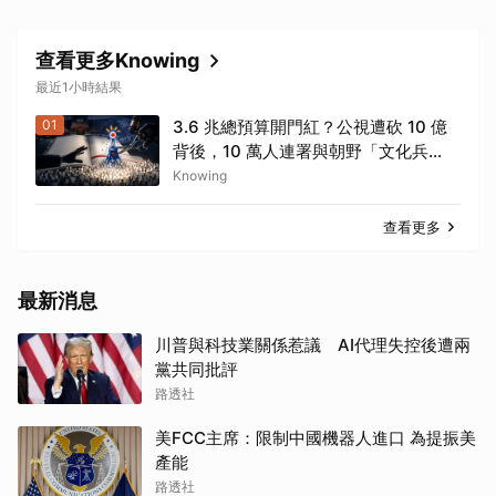
查看更多Knowing
最近1小時結果
01
3.6 兆總預算開門紅？公視遭砍 10 億
背後，10 萬人連署與朝野「文化兵
器」的權力對決
Knowing
查看更多
最新消息
川普與科技業關係惹議 AI代理失控後遭兩
黨共同批評
路透社
美FCC主席：限制中國機器人進口 為提振美
產能
路透社