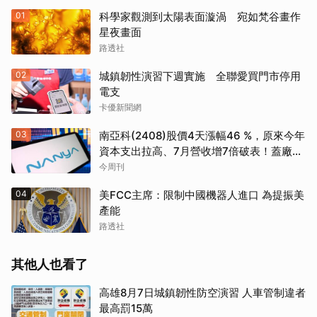
01
科學家觀測到太陽表面漩渦 宛如梵谷畫作
星夜畫面
路透社
02
城鎮韌性演習下週實施 全聯愛買門市停用
電支
卡優新聞網
03
南亞科(2408)股價4天漲幅46 %，原來今年
資本支出拉高、7月營收增7倍破表！蓋廠買
設備最新營運目標曝光
今周刊
04
美FCC主席：限制中國機器人進口 為提振美
產能
路透社
其他人也看了
高雄8月7日城鎮韌性防空演習 人車管制違者
最高罰15萬