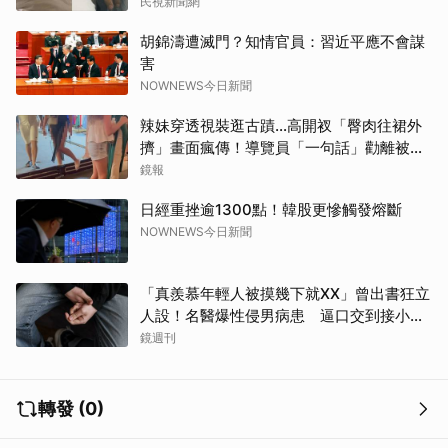
民視新聞網
胡錦濤遭滅門？知情官員：習近平應不會謀
害
NOWNEWS今日新聞
辣妹穿透視裝逛古蹟…高開衩「臀肉往裙外
擠」畫面瘋傳！導覽員「一句話」勸離被狂
讚
鏡報
日經重挫逾1300點！韓股更慘觸發熔斷
NOWNEWS今日新聞
「真羨慕年輕人被摸幾下就XX」曾出書狂立
人設！名醫爆性侵男病患 逼口交到接小孩
鬧鐘響才停
鏡週刊
轉發 (0)