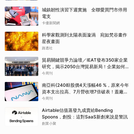
城鎮韌性演習下週實施 全聯愛買門市停用
電支
卡優新聞網
科學家觀測到太陽表面漩渦 宛如梵谷畫作
星夜畫面
路透社
貿易關鍵競爭力論壇／IEAT發布350家企業
研究，揭示2050台灣貿易新局！企業如何
透過養「蝦」養「馬」掌握先機？
今周刊
南亞科(2408)股價4天漲幅46 %，原來今年
資本支出拉高、7月營收增7倍破表！蓋廠買
設備最新營運目標曝光
今周刊
Airtable估值蒸發九成賣給Bending
Spoons，創投：這對SaaS新創來說是警訊
創業小聚