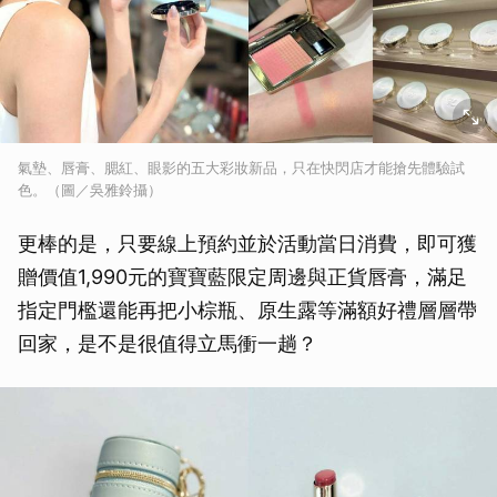
氣墊、唇膏、腮紅、眼影的五大彩妝新品，只在快閃店才能搶先體驗試
色。（圖／吳雅鈴攝）
更棒的是，只要線上預約並於活動當日消費，即可獲
贈價值1,990元的寶寶藍限定周邊與正貨唇膏，滿足
指定門檻還能再把小棕瓶、原生露等滿額好禮層層帶
回家，是不是很值得立馬衝一趟？