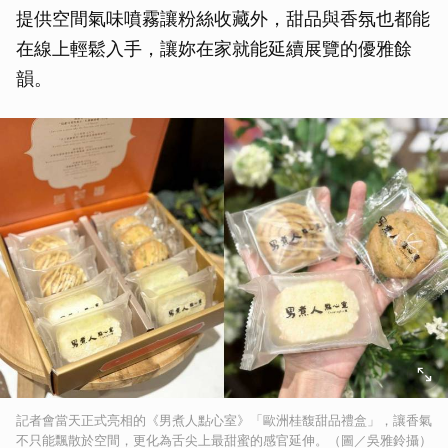
提供空間氣味噴霧讓粉絲收藏外，甜品與香氛也都能
在線上輕鬆入手，讓妳在家就能延續展覽的優雅餘
韻。
記者會當天正式亮相的《男煮人點心室》「歐洲桂馥甜品禮盒」，讓香氣
不只能飄散於空間，更化為舌尖上最甜蜜的感官延伸。（圖／吳雅鈴攝）