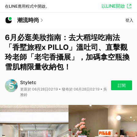
以LINE開啟
在LINE應用程式中開啟。
潮流時尚
登入
6月必逛美妝指南：去大稻埕吃南法
「香墅旅程x PILLO」溫吐司、直擊觀
玲老師「老宅香攝展」，加碼拿空瓶換
雪肌精限量收納包！
Styletc
訂閱
更新於 06月28日02:19 • 發布於 06月28日02:19 • 吳
雅鈴