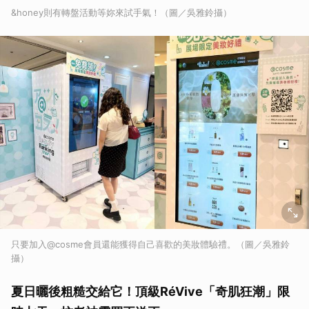
&honey則有轉盤活動等妳來試手氣！（圖／吳雅鈴攝）
只要加入@cosme會員還能獲得自己喜歡的美妝體驗禮。（圖／吳雅鈴
攝）
夏日曬後粗糙交給它！頂級RéVive「奇肌狂潮」限