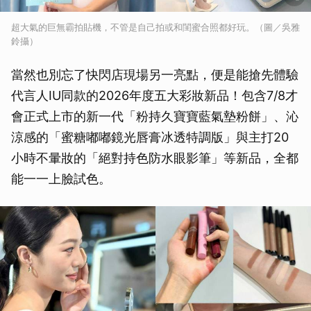
超大氣的巨無霸拍貼機，不管是自己拍或和閨蜜合照都好玩。（圖／吳雅
鈴攝）
當然也別忘了快閃店現場另一亮點，便是能搶先體驗
代言人IU同款的2026年度五大彩妝新品！包含7/8才
會正式上市的新一代「粉持久寶寶藍氣墊粉餅」、沁
涼感的「蜜糖嘟嘟鏡光唇膏冰透特調版」與主打20
小時不暈妝的「絕對持色防水眼影筆」等新品，全都
能一一上臉試色。