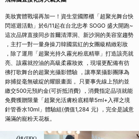
美妝實體戰場再加一！資生堂國際櫃「超聚光舞台快
閃巡迴活動」於6/11起在台北忠孝 SOGO 盛大開跑~
這次品牌直接同步首爾清潭洞、新沙洞的美容室趨勢
，主打一對一量身操刀韓國當紅的女團級精緻彩妝
，除了運用「超聚光持久霧光粉底精華」打造該亮就
亮、該霧就控油的高級柔霧妝效 ，現場更配備有彷
彿打歌舞台的超聚光攝影體驗 ，讓專業攝影團隊為
妳捕捉毫無破綻的耀眼畫面 。只要事先線上預約並
繳交500元預約金(可折抵消費) ，消費指定品項就能
免費獲贈限量「超聚光活膚粉底精華5ml+入禪之境
針管香水10ml」體驗組(價值1,284 元) ，完全是誠意
滿滿的寵粉天花板。