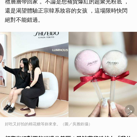
禮層層帶回家 。不論是想補貨爆紅的超聚光粉底 ，
取消
還是渴望體驗正宗韓系妝容的女孩 ，這場限時快閃
絕對不能錯過。
好吃又好拍的棉花糖等妳來拿。（圖／吳雅鈴攝）