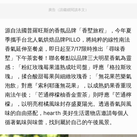
廣告（請繼續閱讀本文）
源自法國普羅旺斯的香氛品牌「香墅旅程」，今年夏
季攜手台北人氣烘焙品牌PILLO，將純粹的線性南法
香氣延伸至餐桌，即日起至7/17限時推出「尋味香
墅」下午茶套餐！聯名餐點以品牌三大明星香氣為靈
感：「粉紅玫瑰莓果溫熟成吐司盤」呼應『格拉斯玫
瑰』，揉合酸甜莓果與細緻玫瑰香；「無花果芭樂氣
泡飲」對應『索利耶蓬無花果』，以成熟奶果香重現
南法午後；「芒通檸檬柚香金萱茶」則呼應『芒通檸
檬』，以明亮柑橘風味封存盛夏陽光。透過香氣與風
味的自由搭配，hearth 美好生活選物店邀請每個人
循著氣味與味蕾，找到屬於自己的午後風景。