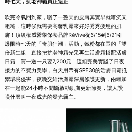
時七天，抗老神霜買正送正
吹完冷氣回到家，曬了一整天的皮膚其實早就暗沉又
粗糙，這時候就需要高奢乳霜來好好秀秀疲憊的肌
膚！頂級權威醫學保養品牌RéVive從6/15到6/21引
爆限時七天的「奇肌狂潮」活動，鐵粉都在囤的「雙
倍新生組」直接把抗老神霜光采再生活膚霜搭配活膚
日霜，買一送一只要7,200元！這組完美實踐了日夜
接力的不費力美學，白天用帶有SPF30的活膚日霜抵
禦環境侵害，夜晚交給活膚霜深層修護更新，兩罐加
在一起能24小時不間斷啟動肌膚更新節奏，讓人讚
嘆什麼叫一夜成光的發光霸主。