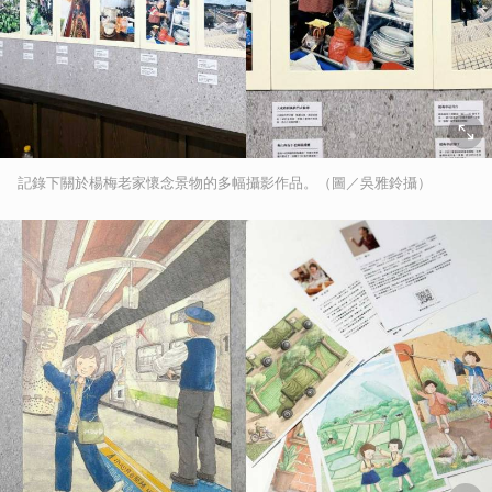
記錄下關於楊梅老家懷念景物的多幅攝影作品。（圖／吳雅鈴攝）