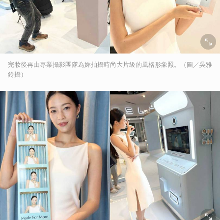
完妝後再由專業攝影團隊為妳拍攝時尚大片級的風格形象照。（圖／吳雅
鈴攝）