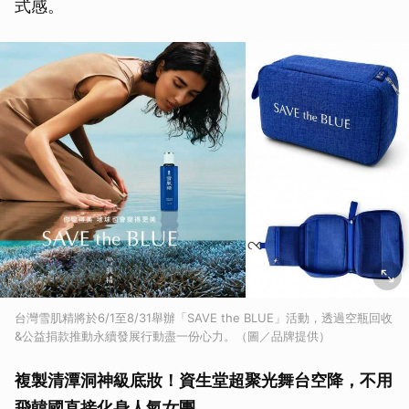
式感。
台灣雪肌精將於6/1至8/31舉辦「SAVE the BLUE」活動，透過空瓶回收
&公益捐款推動永續發展行動盡一份心力。（圖／品牌提供）
複製清潭洞神級底妝！資生堂超聚光舞台空降，不用
飛韓國直接化身人氣女團