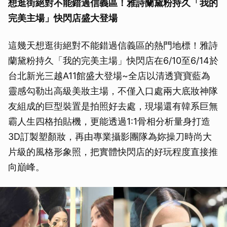
想逛街絕對不能錯過信義區！雅詩蘭黛粉持久「我的
完美主場」快閃店盛大登場
這幾天想逛街絕對不能錯過信義區的熱門地標！雅詩
蘭黛粉持久「我的完美主場」快閃店在6/10至6/14於
台北新光三越A11館盛大登場~全店以清透寶寶藍為
靈感勾勒出高級美妝主場，不僅入口處兩大底妝神隊
友組成的巨型裝置是拍照好去處，現場還有韓系巨無
霸人生四格拍貼機，更能透過1:1骨相分析量身打造
3D訂製塑顏妝，再由專業攝影團隊為妳操刀時尚大
片級的風格形象照，把實體快閃店的好玩程度直接推
向巔峰。