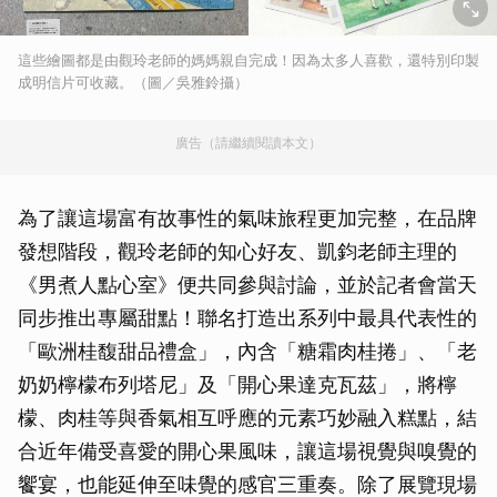
這些繪圖都是由觀玲老師的媽媽親自完成！因為太多人喜歡，還特別印製
成明信片可收藏。（圖／吳雅鈴攝）
廣告（請繼續閱讀本文）
為了讓這場富有故事性的氣味旅程更加完整，在品牌
發想階段，觀玲老師的知心好友、凱鈞老師主理的
《男煮人點心室》便共同參與討論，並於記者會當天
同步推出專屬甜點！聯名打造出系列中最具代表性的
「歐洲桂馥甜品禮盒」，內含「糖霜肉桂捲」、「老
奶奶檸檬布列塔尼」及「開心果達克瓦茲」，將檸
檬、肉桂等與香氣相互呼應的元素巧妙融入糕點，結
合近年備受喜愛的開心果風味，讓這場視覺與嗅覺的
饗宴，也能延伸至味覺的感官三重奏。除了展覽現場