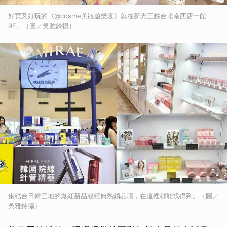
好買又好玩的《@cosme美妝遊樂園》就在新光三越台北南西店一館
9F。（圖／吳雅鈴攝）
集結台日韓三地的爆紅新品或經典熱銷品項，在這裡都能找得到。（圖／
吳雅鈴攝）