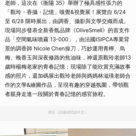
老師，這次在《衡陽 35》舉辦了極具感性張力的
「觀玲・香攝・記憶」嗅覺&視覺展！展覽自 6/24
至 6/28 限時展出，由調香、攝影與文學交織而成。
現場同步發表全新香氛品牌《OliveSmell》的首支作
品「空間氣味噴霧 13-000」，由法國ISIPCA專業背
景的調香師 Nicole Chen操刀，巧妙運用青檸、烏
梅、晚香玉與深夜修路的焦油味，神還原觀玲老師13
歲時楊梅老家的青春記憶；現場除了能欣賞充滿故事
感的照片，還加碼展出觀玲老師與媽媽林滋瑛老師合
作的文學&繪圖作品，呈現有趣的穿越氛圍，帶領觀
者親身走進一段關於青春記憶的感官旅程。
廣告（請繼續閱讀本文）