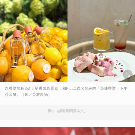
以香墅旅程3款明星香氣為靈感，和PILLO聯名發表的「尋味香墅」下午
茶套餐。（圖／吳雅鈴攝）
廣告（請繼續閱讀本文）