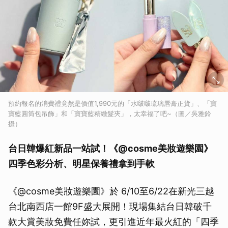
預約報名的消費禮竟然是價值1,990元的「水啵啵琉璃唇膏正貨」、「寶
寶藍圓筒包吊飾」和「寶寶藍精緻髮夾」，太幸福了吧~（圖／吳雅鈴
攝）
台日韓爆紅新品一站試！《@cosme美妝遊樂園》
四季色彩分析、明星保養禮拿到手軟
《@cosme美妝遊樂園》於 6/10至6/22在新光三越
台北南西店一館9F盛大展開！現場集結台日韓破千
款大賞美妝免費任妳試，更引進近年最火紅的「四季