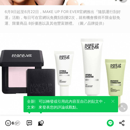
6月9日起至6月22日，MAKE UP FOR EVER官網推出『隨肌運行刮好
運』活動，每日可在官網玩免費刮刮樂2次，就有機會獲得不限金額免
運、限量商品 8折優惠以及其他豐富贈禮。（圖／品牌提供）
全新體驗！一鍵引用此內容，透過發布貼
可以轉發或引用此內容至自己的貼文中，
文來輕鬆表達個人立場。
來發表您的評論或觀點。
【限定買正貨送正貨】粉無痕光圈蜜粉餅10g贈第一步澎彈潤妝前乳15ml
6
／生日慶1,500元、【限定買正貨送正貨】第一步妝前乳30ml贈第一步遮