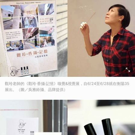
觀玲老師的《觀玲‧香攝‧記憶》嗅覺&視覺展，自6/24至6/28就在衡陽35
展出。（圖／吳雅鈴攝、品牌提供）