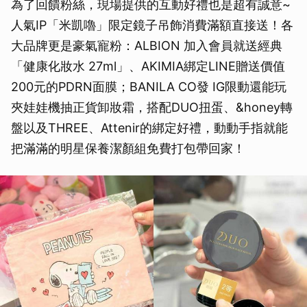
為了回饋粉絲，現場提供的互動好禮也是超有誠意~
人氣IP「米凱嚕」限定鏡子吊飾消費滿額直接送！各
大品牌更是豪氣寵粉：ALBION 加入會員就送經典
「健康化妝水 27ml」、AKIMIA綁定LINE贈送價值
200元的PDRN面膜；BANILA CO發 IG限動還能玩
夾娃娃機抽正貨卸妝霜，搭配DUO扭蛋、&honey轉
盤以及THREE、Attenir的綁定好禮，動動手指就能
把滿滿的明星保養潔顏組免費打包帶回家！