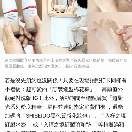
這次韓團妝容的主角就是新上市的超聚光持久霧光粉底精華！完妝後的高
級柔霧妝效，讓妳怎麼拍怎麼美。（圖／吳雅鈴攝）
若是沒先預約也沒關係！只要在現場拍照打卡同樣有
小禮物：超可愛的「訂製造型棉花糖」 ，高顏值外
觀絕對洗版 IG！此外，活動期間至櫃點購買「超聚
光系列粉底精華」單件並達到指定消費門檻 ，還能
加碼將「SHISEIDO黑色質感化妝包」 、「入禪之境
訂製水壺」 或「入禪之境訂製瑜珈墊」 等精選滿額