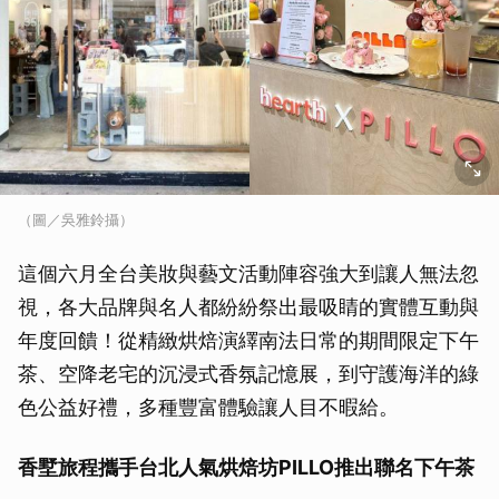
（圖／吳雅鈴攝）
這個六月全台美妝與藝文活動陣容強大到讓人無法忽
視，各大品牌與名人都紛紛祭出最吸睛的實體互動與
年度回饋！從精緻烘焙演繹南法日常的期間限定下午
茶、空降老宅的沉浸式香氛記憶展，到守護海洋的綠
色公益好禮，多種豐富體驗讓人目不暇給。
香墅旅程攜手台北人氣烘焙坊PILLO推出聯名下午茶