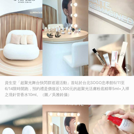
資生堂「超聚光舞台快閃群巡迴活動」首站於台北SOGO忠孝館6/11至
6/14限時開跑，預約禮是價值近1,300元的超聚光活膚粉底精華5ml+入禪
之境針管香水10ml。（圖／吳雅鈴攝）