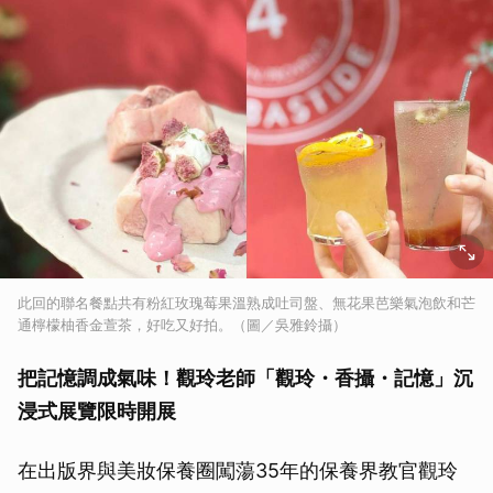
此回的聯名餐點共有粉紅玫瑰莓果溫熟成吐司盤、無花果芭樂氣泡飲和芒
通檸檬柚香金萱茶，好吃又好拍。（圖／吳雅鈴攝）
把記憶調成氣味！觀玲老師「觀玲・香攝・記憶」沉
浸式展覽限時開展
在出版界與美妝保養圈闖蕩35年的保養界教官觀玲