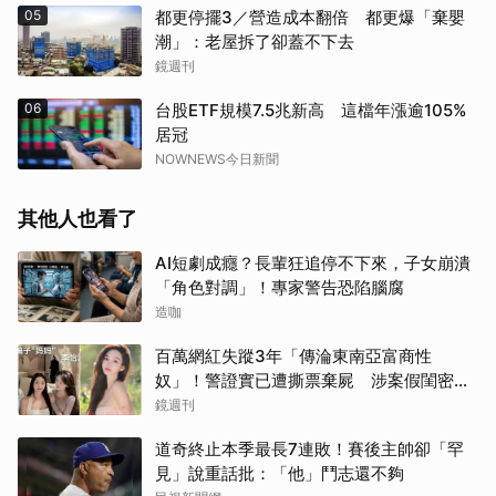
05
都更停擺3／營造成本翻倍 都更爆「棄嬰
潮」：老屋拆了卻蓋不下去
鏡週刊
06
台股ETF規模7.5兆新高 這檔年漲逾105%
居冠
NOWNEWS今日新聞
其他人也看了
AI短劇成癮？長輩狂追停不下來，子女崩潰
「角色對調」！專家警告恐陷腦腐
造咖
百萬網紅失蹤3年「傳淪東南亞富商性
奴」！警證實已遭撕票棄屍 涉案假閨密近
況曝光
鏡週刊
道奇終止本季最長7連敗！賽後主帥卻「罕
見」說重話批：「他」鬥志還不夠