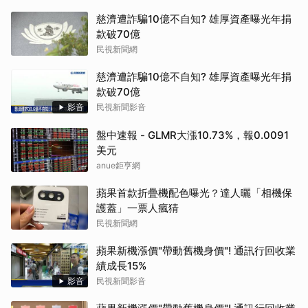
慈濟遭詐騙10億不自知? 雄厚資產曝光年捐
款破70億
民視新聞網
慈濟遭詐騙10億不自知? 雄厚資產曝光年捐
款破70億
影音
民視新聞影音
盤中速報 - GLMR大漲10.73%，報0.0091
美元
anue鉅亨網
蘋果首款折疊機配色曝光？達人曬「相機保
護蓋」一票人瘋猜
民視新聞網
蘋果新機漲價"帶動舊機身價"! 通訊行回收業
績成長15%
影音
民視新聞影音