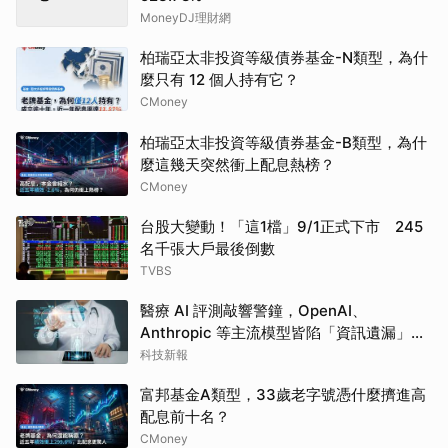
MoneyDJ理財網
柏瑞亞太非投資等級債券基金-N類型，為什
麼只有 12 個人持有它？
CMoney
柏瑞亞太非投資等級債券基金-B類型，為什
麼這幾天突然衝上配息熱榜？
CMoney
台股大變動！「這1檔」9/1正式下市 245
名千張大戶最後倒數
TVBS
醫療 AI 評測敲響警鐘，OpenAI、
Anthropic 等主流模型皆陷「資訊遺漏」盲
點
科技新報
富邦基金A類型，33歲老字號憑什麼擠進高
配息前十名？
CMoney