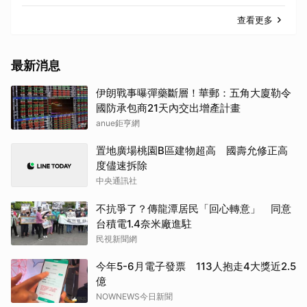
查看更多
最新消息
伊朗戰事曝彈藥斷層！華郵：五角大廈勒令
國防承包商21天內交出增產計畫
anue鉅亨網
置地廣場桃園B區建物超高 國壽允修正高
度儘速拆除
中央通訊社
不抗爭了？傳龍潭居民「回心轉意」 同意
台積電1.4奈米廠進駐
民視新聞網
今年5-6月電子發票 113人抱走4大獎近2.5
億
NOWNEWS今日新聞