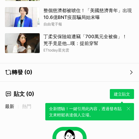
整個慈濟都被唬住！「美國慈濟青年」出現
10.6億BNT疫苗騙局始末曝
自由電子報
丁柔安保險箱遭竊「700萬元全被偷」！
兇手竟是他...嘆：提前穿幫
ETtoday星光雲
轉發 (0)
貼文 (0)
建立貼文
最新
熱門
全新體驗！一鍵引用此內容，透過發布貼
文來輕鬆表達個人立場。