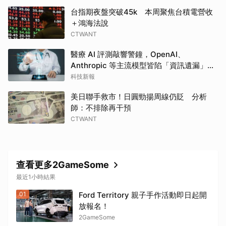
台指期夜盤突破45k 本周聚焦台積電營收
＋鴻海法說
CTWANT
醫療 AI 評測敲響警鐘，OpenAI、
取消
Anthropic 等主流模型皆陷「資訊遺漏」盲
點
科技新報
美日聯手救市！日圓勁揚周線仍貶 分析
師：不排除再干預
CTWANT
查看更多2GameSome
最近1小時結果
01
Ford Territory 親子手作活動即日起開
放報名！
2GameSome