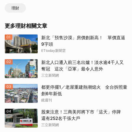
理財
更多理財相關文章
01
新北「預售沙漠」房價創新高！ 單價直逼
9字頭
ETtoday新聞雲
02
新北人口遷入前三名出爐！淡水逾4千人又
奪冠 這次「亞軍」最令人意外
三立新聞網
03
都更停擺1／老屋重建熱潮熄火 全台拆照量
創6年新低
鏡週刊
04
股東注意！三商美邦將下市「這天」停牌
還有252名千張大戶
三立新聞網