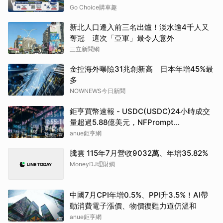
Go Choice購車趣
新北人口遷入前三名出爐！淡水逾4千人又
奪冠 這次「亞軍」最令人意外
三立新聞網
金控海外曝險31兆創新高 日本年增45%最
多
NOWNEWS今日新聞
鉅亨買幣速報 - USDC(USDC)24小時成交
量超過5.88億美元，NFPrompt
Token(NFP)24小時漲幅達66.2%
anue鉅亨網
騰雲 115年7月營收9032萬、年增35.82%
MoneyDJ理財網
中國7月CPI年增0.5%、PPI升3.5%！AI帶
動消費電子漲價、物價復甦力道仍溫和
anue鉅亨網