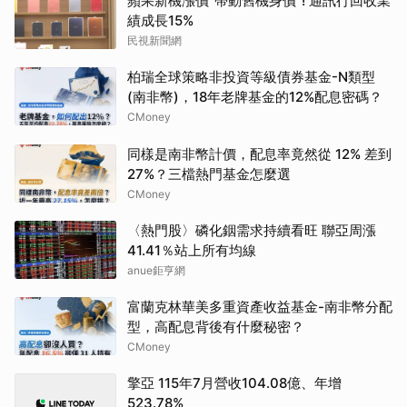
蘋果新機漲價"帶動舊機身價"! 通訊行回收業
績成長15%
民視新聞網
柏瑞全球策略非投資等級債券基金-N類型
(南非幣)，18年老牌基金的12%配息密碼？
CMoney
同樣是南非幣計價，配息率竟然從 12% 差到
27%？三檔熱門基金怎麼選
CMoney
〈熱門股〉磷化銦需求持續看旺 聯亞周漲
41.41％站上所有均線
anue鉅亨網
富蘭克林華美多重資產收益基金-南非幣分配
型，高配息背後有什麼秘密？
CMoney
擎亞 115年7月營收104.08億、年增
523.78%