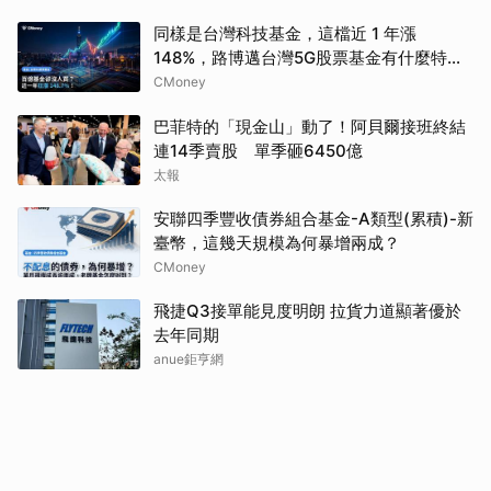
同樣是台灣科技基金，這檔近 1 年漲
148%，路博邁台灣5G股票基金有什麼特
別？
CMoney
巴菲特的「現金山」動了！阿貝爾接班終結
連14季賣股 單季砸6450億
太報
安聯四季豐收債券組合基金-A類型(累積)-新
臺幣，這幾天規模為何暴增兩成？
CMoney
飛捷Q3接單能見度明朗 拉貨力道顯著優於
去年同期
anue鉅亨網