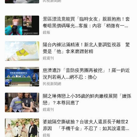
民視新聞網
景區漂流竟能買「臨時女友」親親抱抱！套
餐暗黑價碼曝光…客服：內容「稍微有一點
尺度」
鏡報
陽台內褲沾滿精液！新北人妻調監視器 驚
覺是「他」拿來磨蹭射精
鏡週刊
慈濟遭詐「昔防疫男團再被挖」！羅一鈞近
況判若兩人…網不忍：擔心
民視新聞網
關之琳傳戀上小35歲的鮮肉嫩模展開「嬤孫
戀」？本尊回應了
鏡週刊
婆媳隔空撕破臉？台玻夫人還原長子離世2
原因 「手機千金」不忍了：如其說還需要
離開嗎？
鏡報