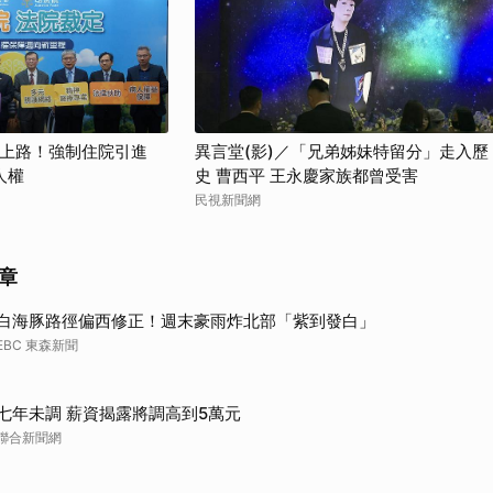
取消
制上路！強制住院引進
異言堂(影)／「兄弟姊妹特留分」走入歷
人權
史 曹西平 王永慶家族都曾受害
民視新聞網
章
白海豚路徑偏西修正！週末豪雨炸北部「紫到發白」
EBC 東森新聞
七年未調 薪資揭露將調高到5萬元
聯合新聞網