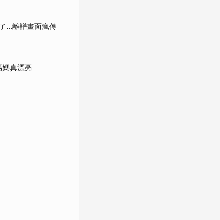
了…離譜畫面瘋傳
媽媽真漂亮