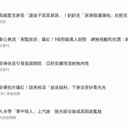
高鐵驚見家長「讓孩子當眾尿尿」！奶奶見「尿液噴灑滿地」欣慰笑
鏡報
泰公務員「美豔妝容」爆紅！1張照吸萬人朝聖 網無視酸民狂讚：
鏡週刊
宣佈休息引發負面聯想 亞莉安娜澄清絕無內情
鏡週刊
全裸拍片爆紅！甜美校花「放送福利」下身沒穿好看光光
EBC 東森娛樂
人夫帶「軍中情人」上汽旅 脫光卻沒做成原因超尷尬
民視新聞網