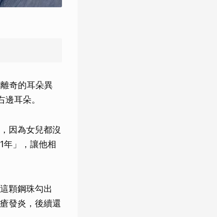
超離奇的耳朵異
右邊耳朵。
，因為女兒都沒
1年」，讓他相
這顆鋼珠勾出
瘡發炎，後續還