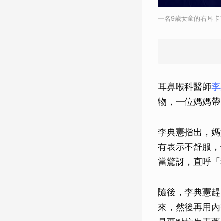
一名9歲女童的右耳卡
耳鼻喉科醫師
李
物，一位媽媽帶
李典憲指出，媽
有表示不舒服，
當驚訝，直呼「
隨後，李典憲趕
來，然後再用內