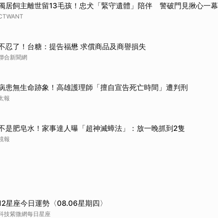
獨居飼主離世留13毛孩！忠犬「緊守遺體」陪伴 警破門見揪心一幕
CTWANT
不忍了！台糖：提告福懋 求償商品及商譽損失
聯合新聞網
病患無生命跡象！高雄護理師「擅自宣告死亡時間」遭判刑
太報
不是肥皂水！家事達人曝「超神滅蟑法」：放一晚抓到2隻
鏡報
12星座今日運勢〈08.06星期四〉
科技紫微網每日星座