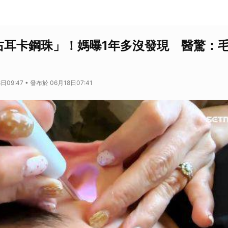
右耳卡鋼珠」！媽曝1年多沒發現 醫驚：
日09:47 • 發布於 06月18日07:41