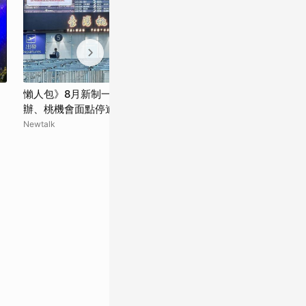
懶人包》8月新制一次看：青安貸款3.0開
獨家／機場接送
辦、桃機會面點停逾3分鐘開罰
路已罰7件
Newtalk
EBC 東森新聞