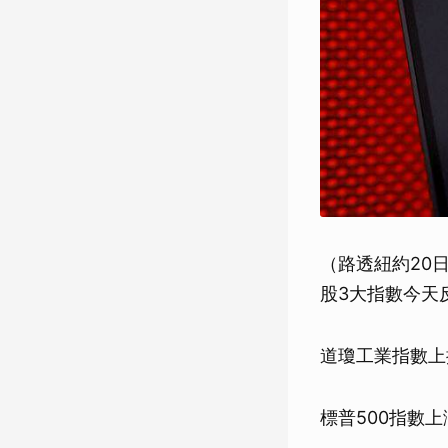
（路透紐約20日
股3大指數今天
道瓊工業指數上揚6
標普500指數上漲