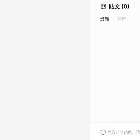
貼文 (0)
最新
熱門
內容已至結尾。請