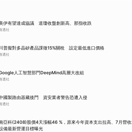
美伊有望達成協議 道瓊收盤創新高、那指收跌
路透社
川普擬對多晶矽產品課徵15%關稅 設定最低進口價格
路透社
Google人工智慧部門DeepMind高層大改組
路透社
中國製路由器藏後門 資安業者警告恐遭入侵
路透社
南亞科(2408)股價4天漲幅46 %，原來今年資本支出拉高、7月營
設備最新營運目標曝光