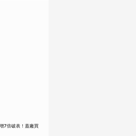
收增7倍破表！蓋廠買