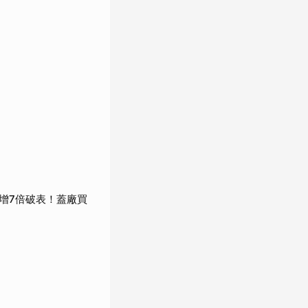
）
收增7倍破表！蓋廠買