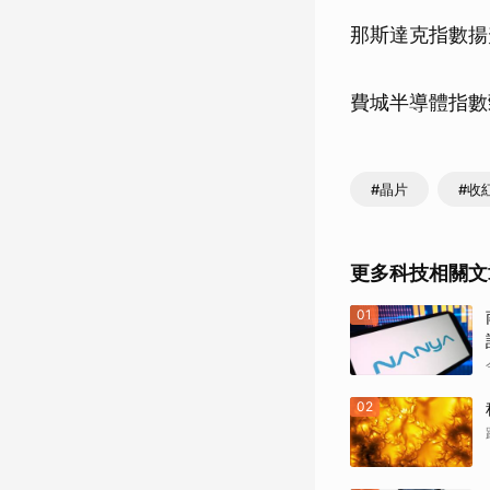
那斯達克指數揚升3
費城半導體指數勁揚
#晶片
#收
更多科技相關文
01
02