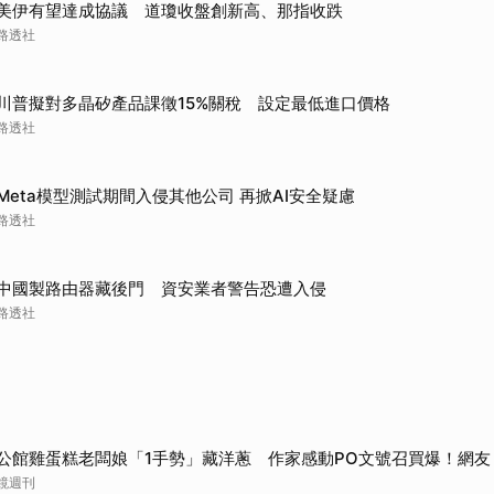
美伊有望達成協議 道瓊收盤創新高、那指收跌
路透社
川普擬對多晶矽產品課徵15%關稅 設定最低進口價格
路透社
Meta模型測試期間入侵其他公司 再掀AI安全疑慮
路透社
中國製路由器藏後門 資安業者警告恐遭入侵
路透社
公館雞蛋糕老闆娘「1手勢」藏洋蔥 作家感動PO文號召買爆！網友
鏡週刊