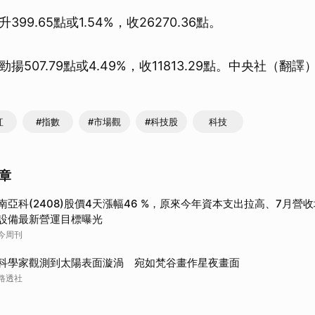
99.65點或1.54%，收26270.36點。
507.79點或4.49%，收11813.29點。中央社（翻譯
紅
#指數
#市場觀
#科技股
科技
章
南亞科(2408)股價4天漲幅46 %，原來今年資本支出拉高、7月營
設備最新營運目標曝光
今周刊
科學家觀測到太陽表面漩渦 宛如梵谷畫作星夜畫面
路透社