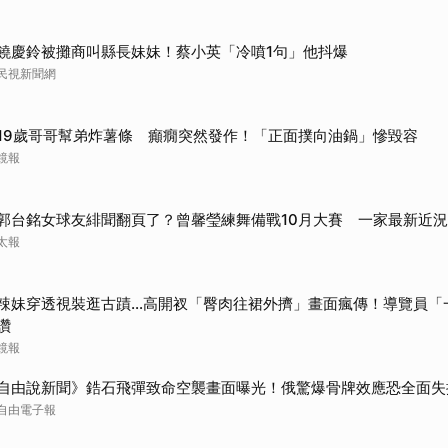
饒慶鈴被攤商叫縣長妹妹！蔡小英「冷噴1句」他抖爆
民視新聞網
19歲哥哥幫弟炸薯條 癲癇突然發作！「正面撲向油鍋」慘毀容
鏡報
郭台銘女球友緋聞翻頁了？曾馨瑩練舞備戰10月大賽 一家最新近
太報
辣妹穿透視裝逛古蹟…高開衩「臀肉往裙外擠」畫面瘋傳！導覽員「
讚
鏡報
自由說新聞》鋯石飛彈致命空襲畫面曝光！俄驚爆骨牌效應恐全面失
自由電子報