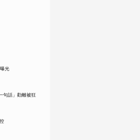
況曝光
一句話」勸離被狂
控