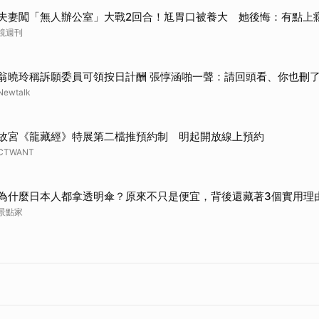
取消
夫妻闖「無人辦公室」大戰2回合！尪胃口被養大 她後悔：有點上
鏡週刊
翁曉玲稱訴願委員可領按日計酬 張惇涵啪一聲：請回頭看、你也刪了
Newtalk
故宮《龍藏經》特展第二檔推預約制 明起開放線上預約
CTWANT
為什麼日本人都拿透明傘？原來不只是便宜，背後還藏著3個實用理
景點家