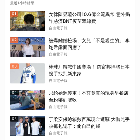
最近1小時結果
01
女律陳昱瑄公司10.6億金流異常 意外揭
詐慈濟BNT疫苗牽線費
自由電子報
02
被爆離婚檢場、女兒「不是親生的」 李
翊君露面回應了
自由電子報
03
棒球》轉戰中國賽場！ 前富邦悍將日本
投手找到新東家
自由電子報
04
只給始源停車！本尊竟真的現身早餐店
台粉嚇到腿軟
自由電子報
05
丁柔安保險箱數百萬現金遭竊 大咖兇手
被抓包認了：偷自己的錢
自由電子報