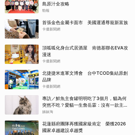
島原汁全攻略
勁報
首張金色金屬卡面市 美國運通尊寵新富族
卡優新聞網
頂呱呱化身台式居酒屋 肯德基聯名EVA攻
漫迷
卡優新聞網
北捷捷米進軍文博會 台中TCOD集結原創
品牌
卡優新聞網
專訪／鮮魚主食罐明明吃了3個月，貓為何
突然不吃？愛貓一生詹岳霖：沒有一款主食
能保證牠永遠喜歡
姊妹淘
花蓮縣府團隊再獲國家級肯定 榮獲2026
國家卓越建設卓越獎