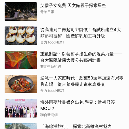
父偕子女免費 天文館親子探索星空
青年日報
從高達到白黴起司都能做！畜試所建立4大
類起司技術 國產鮮乳加工再升級
食力 foodNEXT
重啟對話：以藝術承接生命的溫柔力量——
台大醫院健康大樓公共藝術計畫
非池中藝術網
迎戰一人家庭時代！欣葉50週年加速布局零
售市場 從台菜餐廳走進家庭餐桌
食力 foodNEXT
海外圓夢計畫媒合出包 學界：當初只簽
MOU？
聯合新聞網
「海線潮旅行」 探索北高雄漁村魅力