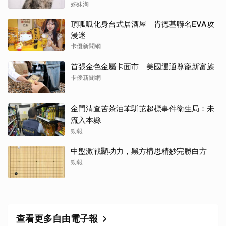
能保證牠永遠喜歡
姊妹淘
頂呱呱化身台式居酒屋 肯德基聯名EVA攻
漫迷
卡優新聞網
首張金色金屬卡面市 美國運通尊寵新富族
卡優新聞網
金門清查苦茶油苯駢芘超標事件衛生局：未
流入本縣
勁報
中盤激戰顯功力，黑方構思精妙完勝白方
勁報
查看更多自由電子報