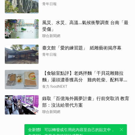
青年日報
風災、水災、高溫…氣候衝擊調查 台南「最
受傷」
聯合新聞網
臺文館「愛的練習題」 紙雕藝術揭序幕
青年日報
【食驗室點評】老媽拌麵「干貝花雕雞拉
麵」湯頭濃香獲高分 雞肉乾柴、配料單調
成扣分點
食力 foodNEXT
錄取「百億海外圓夢計畫」行前突取消 教育
部：沒法給替代方案
聯合新聞網
全新體驗！一鍵引用此內容，透過發布貼
可以轉發或引用此內容至自己的貼文中，