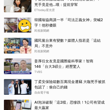
兇手竟是他...嘆：提前穿幫
ETtoday星光雲
韓國瑜協商講一半「司法正義女神」突喊2
字！他秒傻眼
民視新聞網
國民黨台東有變數？媒體人指若是「這結
局」不意外
民視新聞網
姜厚任女友竟是國際級科學家！智商
146「台大3碩士」經歷驚人
TVBS
丁柔安保險箱數百萬現金遭竊 大咖兇手被抓
包認了：偷自己的錢
自由電子報
AI泡沫破裂「這2檔」恐慘跌！1公司有望成
最大贏家