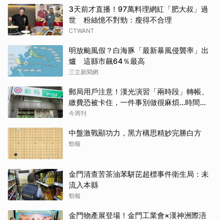
3天前才直播！97萬料理網紅「肥大叔」過
世 粉絲憶不對勁：瘦得不合理
CTWANT
明放颱風假？白海豚「最新暴風侵襲率」出
爐 這縣市飆64％最高
三立新聞網
郵局用戶注意！漢光演習「兩時段」轉帳、
繳費恐被卡住，一件事別做很麻煩…時間、
影響、備案一次看
今周刊
中盤激戰顯功力，黑方構思精妙完勝白方
勁報
金門清查苦茶油苯駢芘超標事件衛生局：未
流入本縣
勁報
金門物產展登場！金門工業會×漢神洲際浯