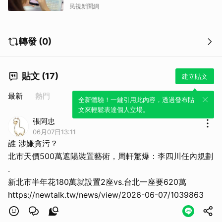
民視新聞網
轉發 (0)
貼文 (17)
建立貼文
最新
熱門
全新體驗！一鍵引用此內容，透過發布貼
文來輕鬆表達個人立場。
張阿忠
06月07日13:11
取消
誰 涉嫌貪污？
北市天價500萬遮陽裝置藝術，周軒驚爆：李四川任內規劃
.
新北市半年花180萬就設置2座vs.台北一座要620萬
https://newtalk.tw/news/view/2026-06-07/1039863