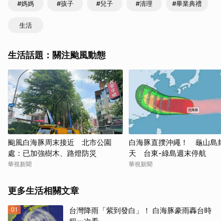
#媽媽
#孩子
#兒子
#清理
#畢業典禮
生活
生活話題：關注颱風動態
颱風白海豚周末接近 北市公園
白海豚直撲沖繩！ 龜山島
處：已加強樹木、路燈防災
天 台東-綠島週末停航
華視新聞
華視新聞
更多生活相關文章
01
台灣降雨「紫到發白」！ 白海豚豪雨轟台時