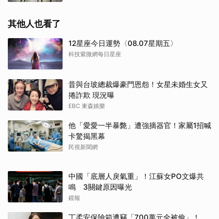
其他人也看了
12星座今日運勢〈08.07星期五〉
科技紫微網每日星座
昔與台玻總裁爆豪門恩怨！女星未婚生女又
捲詐欺 現況曝
EBC 東森娛樂
他「愛愛一半暴斃」遭強摘器官！家屬1招喊
卡驚揭黑幕
民視新聞網
中國「底層人戾氣重」！江蘇女PO文爆共
鳴 3關鍵原因曝光
鏡報
丁柔安保險箱遭竊「700萬元全被偷」！