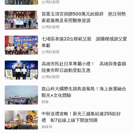
台灣好新聞
苗栗玉清宮捐贈500萬元給縣府 挹注弱勢
家庭服務及長照醫療資源
台灣好新聞
七堵區表揚22位模範父親 謝國樑感謝父愛
奉獻
台灣好新聞
高雄市民赴日享專屬小禮！ 高雄與青森縣
陸奧市即日啟動景點互惠
台灣好新聞
崑山科大國際生跳島遊菊島！海上旅運融合
觀光×文化體驗
勁報
中秋送禮攻略！新光三越集結逾255款好
禮 8/7起線上線下開放預購
姊妹淘