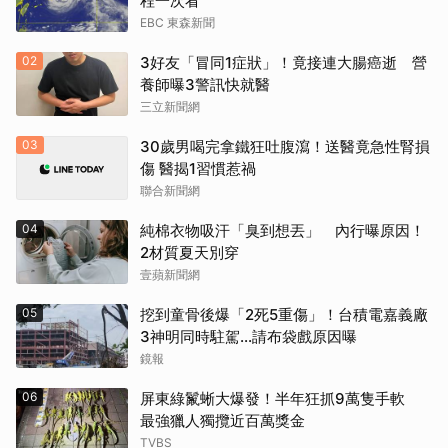
程一次看
EBC 東森新聞
02
3好友「冒同1症狀」！竟接連大腸癌逝 營
養師曝3警訊快就醫
三立新聞網
03
30歲男喝完拿鐵狂吐腹瀉！送醫竟急性腎損
傷 醫揭1習慣惹禍
聯合新聞網
04
純棉衣物吸汗「臭到想丟」 內行曝原因！
2材質夏天別穿
壹蘋新聞網
05
挖到童骨後爆「2死5重傷」！台積電嘉義廠
3神明同時駐駕...請布袋戲原因曝
鏡報
06
屏東綠鬣蜥大爆發！半年狂抓9萬隻手軟
最強獵人獨攬近百萬獎金
TVBS