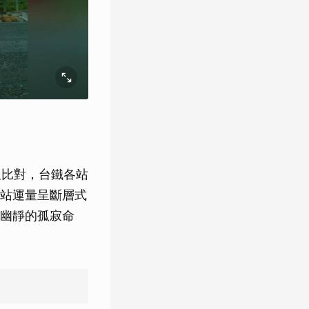
叉比對，台鐵各站
站運量呈斷層式
幽靜的孤寂命