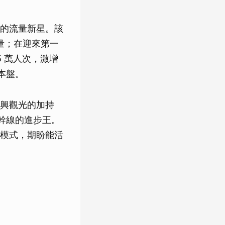
的流量新星。該
量；在迎來第一
.5 萬人次，激增
本盤。
興觀光的加持
部幹線的進步王。
模式，期盼能活