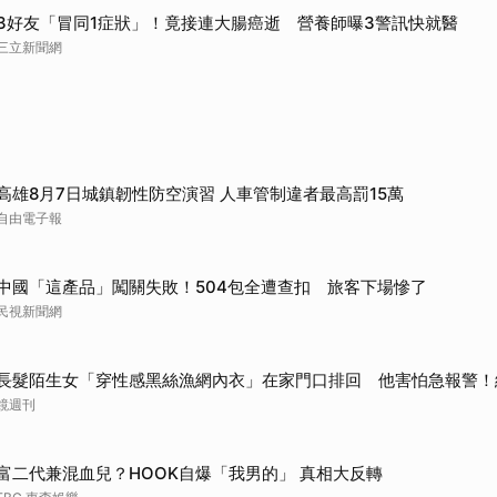
3好友「冒同1症狀」！竟接連大腸癌逝 營養師曝3警訊快就醫
三立新聞網
高雄8月7日城鎮韌性防空演習 人車管制違者最高罰15萬
自由電子報
中國「這產品」闖關失敗！504包全遭查扣 旅客下場慘了
民視新聞網
長髮陌生女「穿性感黑絲漁網內衣」在家門口排回 他害怕急報警！
鏡週刊
富二代兼混血兒？HOOK自爆「我男的」 真相大反轉