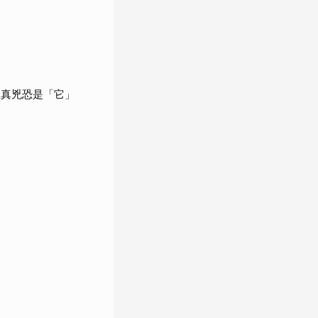
揪真兇恐是「它」