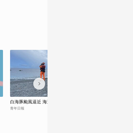
白海豚颱風逼近 海巡署全面啟動防颱整備
白海豚持續朝西
青年日報
大愛新聞