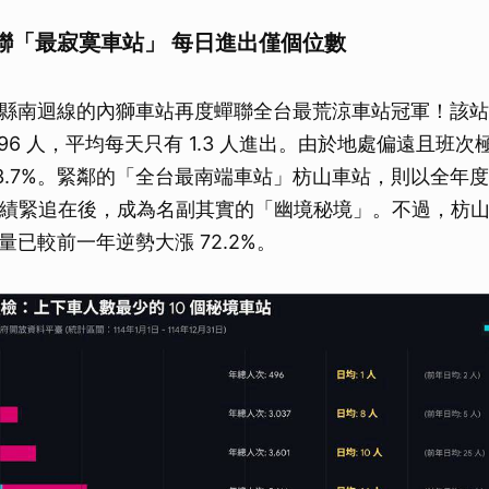
聯「最寂寞車站」 每日進出僅個位數
縣南迴線的內獅車站再度蟬聯全台最荒涼車站冠軍！該站
96 人，平均每天只有 1.3 人進出。由於地處偏遠且班
3.7%。緊鄰的「全台最南端車站」枋山車站，則以全年度 3
人的成績緊追在後，成為名副其實的「幽境秘境」。不過，枋
已較前一年逆勢大漲 72.2%。