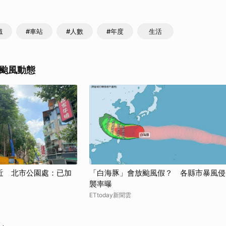
取消
鐵
#車站
#人數
#年度
生活
颱風動態
近 北市公園處：已加
「白海豚」會放颱風假？ 各縣市暴風侵
襲率曝
ETtoday新聞雲