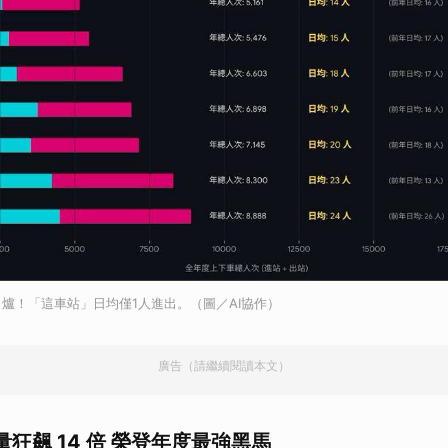
爐！「這車站」日均僅1人進出。（圖／AI協作）
廣告（請繼續閱讀本文）
狂飆 14 倍 榮登年度最強黑馬