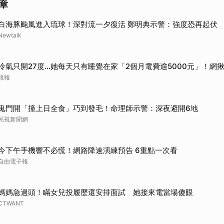
章
白海豚颱風進入琉球！深對流一夕復活 鄭明典示警：強度恐再起伏
Newtalk
冷氣只開27度…她每天只有睡覺在家「2個月電費逾5000元」！網
鏡報
鬼門開「撞上日全食」巧到發毛！命理師示警：深夜避開6地
民視新聞網
今下午手機響不必慌！網路降速演練預告 6重點一次看
自由電子報
媽媽急過頭！瞞女兒投履歷還安排面試 她接來電當場傻眼
CTWANT