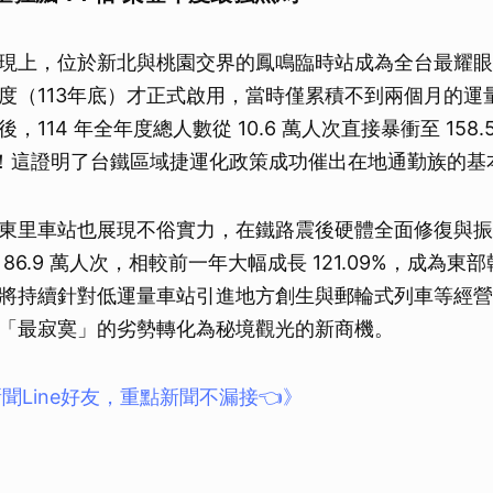
現上，位於新北與桃園交界的鳳鳴臨時站成為全台最耀眼
度（113年底）才正式啟用，當時僅累積不到兩個月的運
，114 年全年度總人數從 10.6 萬人次直接暴衝至 158
56%！這證明了台鐵區域捷運化政策成功催出在地通勤族的基
東里車站也展現不俗實力，在鐵路震後硬體全面修復與振
86.9 萬人次，相較前一年大幅成長 121.09%，成為東
將持續針對低運量車站引進地方創生與郵輪式列車等經營
「最寂寞」的劣勢轉化為秘境觀光的新商機。
聞Line好友，重點新聞不漏接👈》