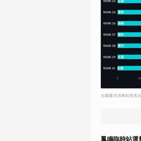
台鐵最冷清車站排名出
鳳鳴臨時站運量