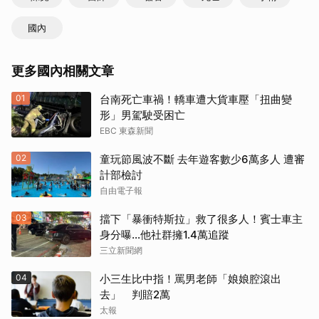
國內
更多國內相關文章
01
台南死亡車禍！轎車遭大貨車壓「扭曲變
形」男駕駛受困亡
EBC 東森新聞
02
童玩節風波不斷 去年遊客數少6萬多人 遭審
計部檢討
自由電子報
03
擋下「暴衝特斯拉」救了很多人！賓士車主
身分曝…他社群擁1.4萬追蹤
三立新聞網
04
小三生比中指！罵男老師「娘娘腔滾出
去」 判賠2萬
太報