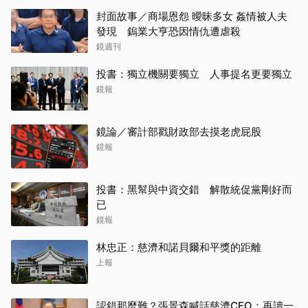
封面故事／商場恩怨 曖昧多女 姦情被人夫
發現 鎢業大亨恐因情仇遭虐殺
鏡週刊
投書：獨立機關要獨立 人事提名更要獨立
鏡報
鏡論／審計部戳財政部去摸老虎屁股
鏡報
投書：黑幫與中資交錯 解散統促黨剛好而
已
鏡報
林忠正：慈濟和諾貝爾和平獎的距離
上報
認錯那麼難？張景森喊話慈濟CEO：再讀一