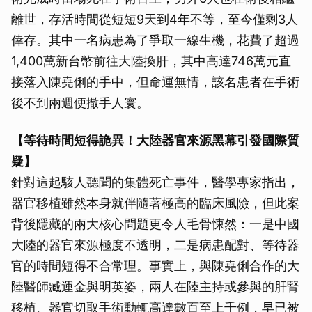
離世，存活時間從短短9天到4年不等，至今僅剩3人
倖存。其中一名病患為了爭取一線生機，花費了超過
1,400萬新台幣前往大陸換肝，其中高達746萬元直
接落入陳堯俐的手中，但命運無情，該名患者在手術
後不到兩週便撒手人寰。
【等待時間短得詭異！大陸器官來源黑幕引發國際質
疑】
針對這起駭人聽聞的集體死亡事件，醫學專家指出，
器官移植雖然本身就伴隨著極高的臨床風險，但此案
背後隱藏的兩大核心問題更令人毛骨悚然：一是中國
大陸的器官來源極度不透明，二是病患配對、等待器
官的時間短得不合常理。事實上，與陳堯俐合作的大
陸醫師臧運金與明英姿，兩人在陸主持或參與的肝腎
移植、器官切取手術動輒高達數百至上千例，早已被