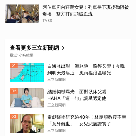
阿伯車廂內狂罵女兒！列車長下班後勸阻被
爆揍 雙方打到頭破血流
TVBS
查看更多三立新聞網
最近1小時結果
01
白海豚出現「海豚跳」路徑又變！今晚
到明天最靠近 風雨搖滾區曝光
三立新聞網
02
結婚契機曝光 面對臥床父親
HAHA「這一句」讓星認定他
三立新聞網
03
奉獻醫學研究逾40年！林慶順教授不幸
「意外離世」 女兒悲痛證實了
三立新聞網