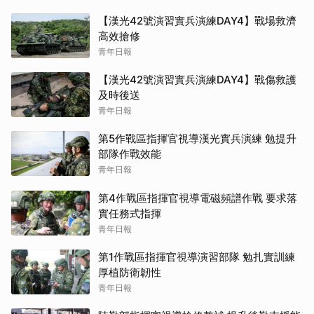
【漢光42號演習實兵演練DAY4】戰場救濟
高效搶修
青年日報
【漢光42號演習實兵演練DAY4】戰傷救護
及時後送
青年日報
第5作戰區指揮官視導漢光實兵演練 勉提升
部隊作戰效能
青年日報
第4作戰區指揮官視導電磁頻譜作戰 要求落
實任務式指揮
青年日報
第1作戰區指揮官視導演習部隊 勉扎實訓練
厚植防衛韌性
青年日報