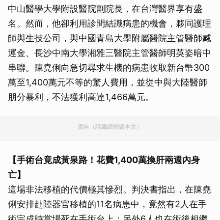
中山醫學大學附設醫院副院長，在台灣醫界享有盛
名。然而，他卻利用診間結識病患的機會，夥同護理
師與生技公司，與中國青島大學附屬醫院主管醫師臧
運金、長沙中南大學湘雅三醫院主管醫師明英姿暗中
串聯。陳堯俐向急切尋求生機的病患收取新台幣300
萬至1,400萬元不等的驚人費用，並從中與大陸醫師
朋分暴利，不法獲利高達1,466萬元。
廣告（請繼續閱讀本文）
【手術台竟成黃泉路！花費1,400萬換肝兩週內身
亡】
這場非法移植的代價極其慘烈。判決書指出，在陳堯
俐安排赴陸器官移植的11名病患中，竟然有2人在手
術完成時當場死在手術台上；另外6人也在術後相繼