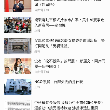
遍《靜思語》
自由電子報
複製電動車模式搶攻市占率：美中AI競爭進
入新賽局──定價權
上報
父親節驚傳19歲妙齡女提袋走進派出所 警
打開驚見「男嬰遺體」
鏡報
沒有「投不投降」的問題！ 鄭麗文：兩岸同
屬一個中國呀！
自由電子報
NCC停擺 台灣失去的是什麼
上報
中檢檢察長致信 提醒台中全市625位里長》
選前赴中接受招待旅遊 涉反滲透法重罰