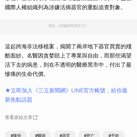
國際人權組織列為涉嫌活摘器官的重點追查對象。
廣告（請繼續閱讀本文）
這起跨海非法移植案，揭開了兩岸地下器官買賣的殘
酷面紗。名醫因貪婪賠上了專業與自由，而那些渴望
活下去的病患，則在不透明的醫療黑市中，付出了最
慘痛的生命代價。
★立即加入《三立新聞網》LINE官方帳號，給你最
新焦點話題
查看原始文章
#陳堯
#醫師
#器官
#死亡
#手術