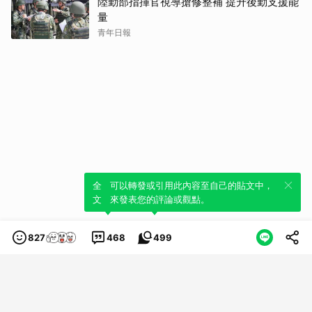
陸勤部指揮官視導搶修整補 提升後勤支援能
量
青年日報
全新體驗！一鍵引用此內容，透過發布貼
可以轉發或引用此內容至自己的貼文中，
文來輕鬆表達個人立場。
來發表您的評論或觀點。
827
468
499
類別
服務條款
隱私權政策
服務聲明
© LINE Plus Corporation