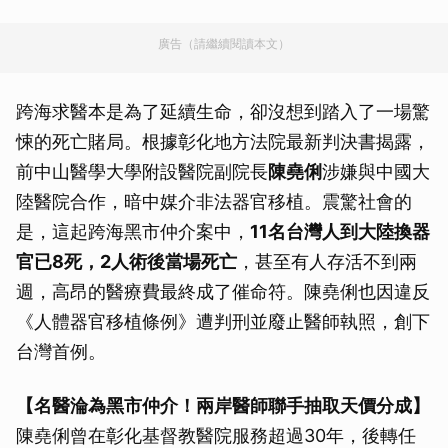
廣告（請繼續閱讀本文）
跨海求醫本是為了延續生命，卻沒想到踏入了一場驚
悚的死亡賭局。根據彰化地方法院最新判決書揭露，
前中山醫學大學附設醫院副院長
陳堯俐
涉嫌與中國大
陸醫院合作，暗中媒介非法器官移植。震驚社會的
是，這起跨海黑市仲介案中，
11名台灣人到大陸換器
官已8死，2人術後當場死亡
，甚至有人存活不到兩
週，高昂的醫療費最終成了催命符。陳堯俐也因違反
《人體器官移植條例》遭判刑並廢止醫師執照，創下
台灣首例。
【名醫淪為黑市仲介！兩岸醫師聯手抽取天價分成】
陳堯俐曾在彰化基督教醫院服務超過30年，後轉任