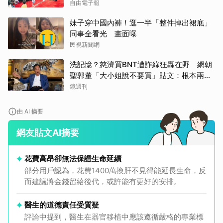
自由電子報
妹子穿中國內褲！逛一半「整件掉出裙底」
同事全看光 畫面曝
民視新聞網
洗記憶？慈濟買BNT遭詐綠狂轟在野 網朝
聖郭董「大小姐說不要買」貼文：根本兩碼
事
鏡週刊
由 AI 摘要
網友貼文AI摘要
花費高昂卻無法保證生命延續
部分用戶認為，花費1400萬換肝不見得能延長生命，反
而建議將金錢留給後代，或許能有更好的安排。
醫生的道德責任受質疑
評論中提到，醫生在器官移植中應該遵循嚴格的專業標