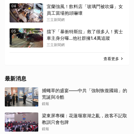
04
宜蘭強風！飲料店「玻璃門被吹爆」女
員工當場抱頭嚇壞
三立新聞網
05
擋下「暴衝特斯拉」救了很多人！賓士
車主身分曝…他社群擁1.4萬追蹤
三立新聞網
查看更多
最新消息
捕蠅草的盛宴——中共「強制恢復國籍」的
荒誕與冷酷
鏡報
梁東屏專欄：花蓮堰塞湖之亂，政客不記取
教訓只會包牌
鏡報