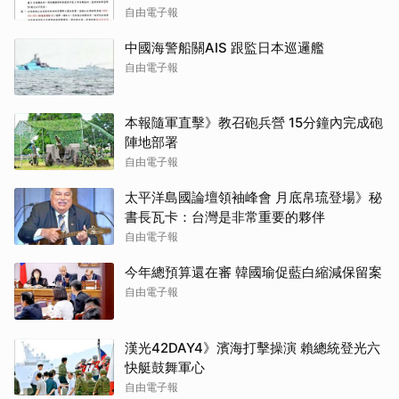
自由電子報
中國海警船關AIS 跟監日本巡邏艦
自由電子報
本報隨軍直擊》教召砲兵營 15分鐘內完成砲
陣地部署
自由電子報
太平洋島國論壇領袖峰會 月底帛琉登場》秘
書長瓦卡：台灣是非常重要的夥伴
自由電子報
今年總預算還在審 韓國瑜促藍白縮減保留案
自由電子報
漢光42DAY4》濱海打擊操演 賴總統登光六
快艇鼓舞軍心
自由電子報