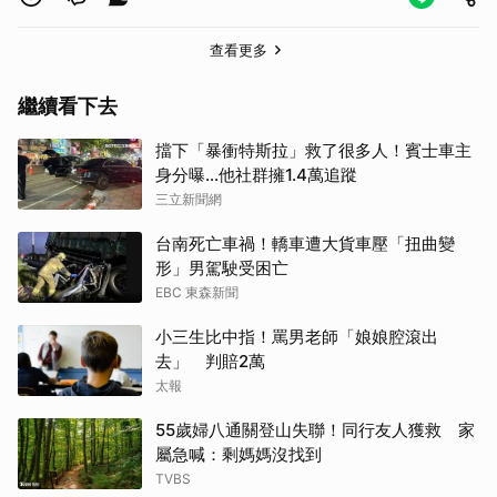
查看更多
繼續看下去
擋下「暴衝特斯拉」救了很多人！賓士車主
身分曝…他社群擁1.4萬追蹤
三立新聞網
台南死亡車禍！轎車遭大貨車壓「扭曲變
形」男駕駛受困亡
EBC 東森新聞
小三生比中指！罵男老師「娘娘腔滾出
去」 判賠2萬
太報
55歲婦八通關登山失聯！同行友人獲救 家
屬急喊：剩媽媽沒找到
TVBS