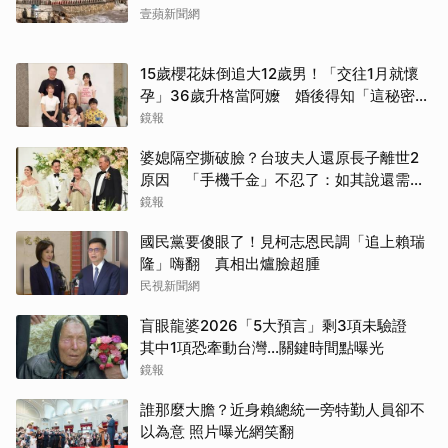
壹蘋新聞網
15歲櫻花妹倒追大12歲男！「交往1月就懷
孕」36歲升格當阿嬤 婚後得知「這秘密」
傻眼了
鏡報
婆媳隔空撕破臉？台玻夫人還原長子離世2
原因 「手機千金」不忍了：如其說還需要
離開嗎？
鏡報
國民黨要傻眼了！見柯志恩民調「追上賴瑞
隆」嗨翻 真相出爐臉超腫
民視新聞網
盲眼龍婆2026「5大預言」剩3項未驗證
其中1項恐牽動台灣...關鍵時間點曝光
鏡報
誰那麼大膽？近身賴總統一旁特勤人員卻不
以為意 照片曝光網笑翻