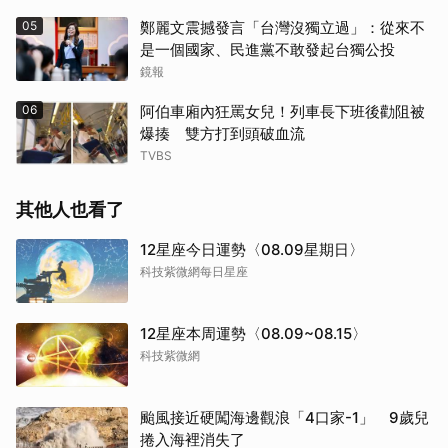
05
鄭麗文震撼發言「台灣沒獨立過」：從來不
是一個國家、民進黨不敢發起台獨公投
鏡報
06
阿伯車廂內狂罵女兒！列車長下班後勸阻被
爆揍 雙方打到頭破血流
TVBS
其他人也看了
12星座今日運勢〈08.09星期日〉
科技紫微網每日星座
12星座本周運勢〈08.09~08.15〉
科技紫微網
颱風接近硬闖海邊觀浪「4口家-1」 9歲兒
捲入海裡消失了