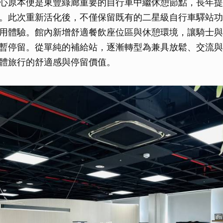
心原本便是東豐綠廊重要的自行車中繼休憩節點，長年提
。此次重新活化後，不僅保留既有的二星級自行車驛站功
用體驗。館內新增舒適餐飲座位區與休憩環境，讓騎士與
暫停留。從單純的補給站，逐漸轉型為兼具放鬆、交流與
體旅行的舒適感與停留價值。