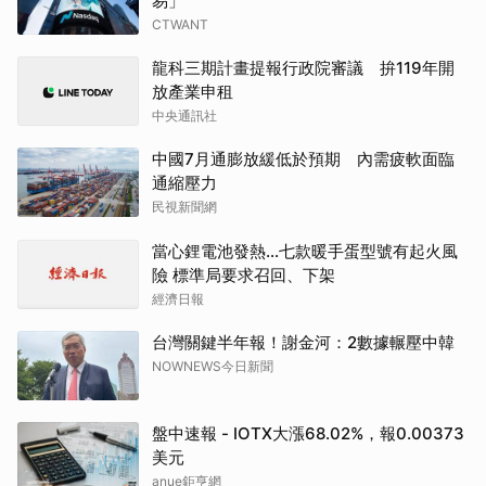
易」
CTWANT
龍科三期計畫提報行政院審議 拚119年開
放產業申租
中央通訊社
中國7月通膨放緩低於預期 內需疲軟面臨
通縮壓力
民視新聞網
當心鋰電池發熱…七款暖手蛋型號有起火風
險 標準局要求召回、下架
經濟日報
台灣關鍵半年報！謝金河：2數據輾壓中韓
NOWNEWS今日新聞
盤中速報 - IOTX大漲68.02%，報0.00373
美元
anue鉅亨網