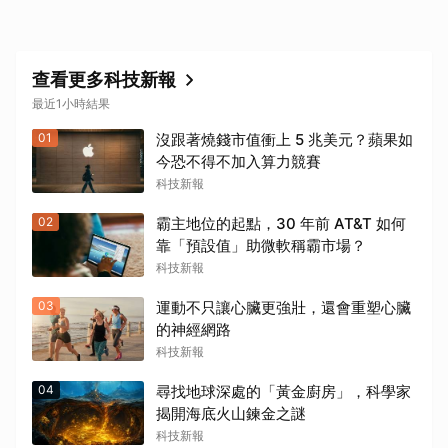
查看更多科技新報
最近1小時結果
01
沒跟著燒錢市值衝上 5 兆美元？蘋果如
今恐不得不加入算力競賽
科技新報
02
霸主地位的起點，30 年前 AT&T 如何
靠「預設值」助微軟稱霸市場？
科技新報
03
運動不只讓心臟更強壯，還會重塑心臟
的神經網路
科技新報
04
尋找地球深處的「黃金廚房」，科學家
揭開海底火山鍊金之謎
科技新報