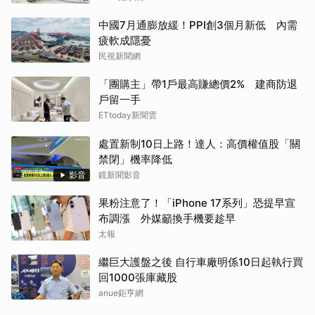
中國7月通膨放緩！PPI創3個月新低 內需
疲軟成隱憂
民視新聞網
「團購主」帶1戶最高賺總價2% 建商防退
戶留一手
ETtoday新聞雲
處置新制10日上路！達人：高價權值股「關
禁閉」機率降低
影音
鏡新聞影音
果粉注意了！「iPhone 17系列」恐提早宣
布調漲 外媒籲換手機要趁早
太報
繼巨大護盤之後 自行車廠明係10日起執行買
回1000張庫藏股
anue鉅亨網