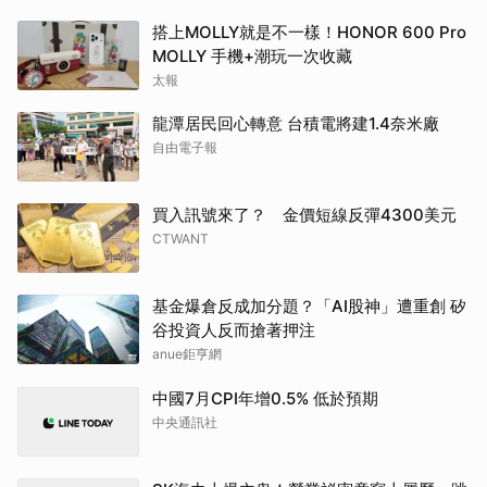
搭上MOLLY就是不一樣！HONOR 600 Pro
MOLLY 手機+潮玩一次收藏
太報
龍潭居民回心轉意 台積電將建1.4奈米廠
自由電子報
買入訊號來了？ 金價短線反彈4300美元
CTWANT
基金爆倉反成加分題？「AI股神」遭重創 矽
谷投資人反而搶著押注
anue鉅亨網
中國7月CPI年增0.5% 低於預期
中央通訊社