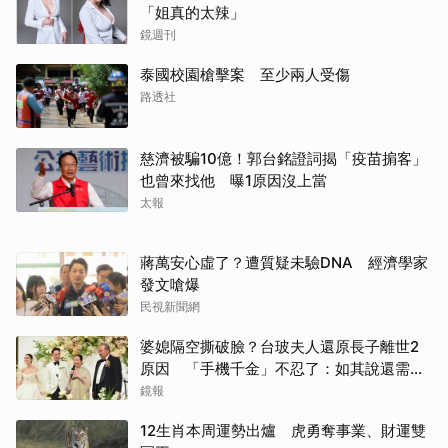
「姐真的太辣」
鏡週刊
泰國校園槍擊案 至少兩人受傷
路透社
慈濟被騙10億！郭台銘證詞揭「疫苗掮客」
也曾來找他 曝1原因沒上當
太報
蔣萬安心虛了？遭質疑未驗DNA 經濟學家
發文嗆爆
民視新聞網
婆媳隔空撕破臉？台玻夫人還原長子離世2
原因 「手機千金」不忍了：如其說還需要
離開嗎？
鏡報
12生肖本周運勢出爐 虎勇奪事業、財運雙