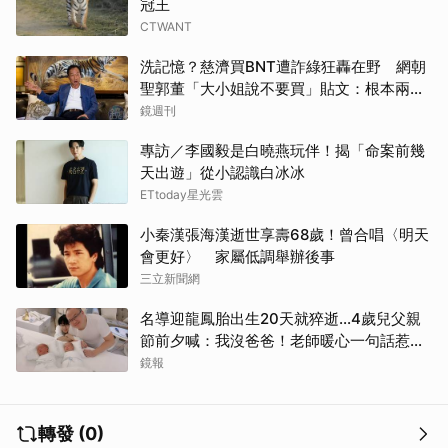
冠王
CTWANT
洗記憶？慈濟買BNT遭詐綠狂轟在野 網朝
聖郭董「大小姐說不要買」貼文：根本兩碼
事
鏡週刊
專訪／李國毅是白曉燕玩伴！揭「命案前幾
天出遊」從小認識白冰冰
ETtoday星光雲
小秦漢張海漢逝世享壽68歲！曾合唱〈明天
會更好〉 家屬低調舉辦後事
三立新聞網
名導迎龍鳳胎出生20天就猝逝...4歲兒父親
節前夕喊：我沒爸爸！老師暖心一句話惹哭
遺孀
鏡報
轉發 (0)