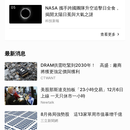
05
NASA 攜手跨國團隊升空追擊日全食，
揭開太陽日冕與大氣之謎
科技新報
查看更多
最新消息
DRAM供需吃緊到2030年！ 高盛：廠商
將獲更強定價與獲利
CTWANT
美股那斯達克拍板「23小時交易」12月6日
上線 一天只休市一小時
Newtalk
8月佈局強勢股 這13家單周市值暴增千億
三立新聞網