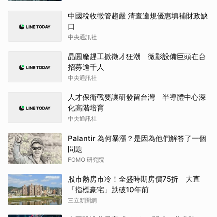
中國稅收徵管趨嚴 清查違規優惠填補財政缺
口
中央通訊社
晶圓廠趕工掀徵才狂潮 微影設備巨頭在台
招募逾千人
中央通訊社
人才保衛戰要讓研發留台灣 半導體中心深
化高階培育
中央通訊社
Palantir 為何暴漲？是因為他們解答了一個
問題
FOMO 研究院
股市熱房市冷！全盛時期房價75折 大直
「指標豪宅」跌破10年前
三立新聞網