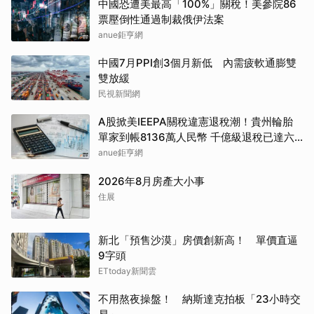
中國恐遭美最高「100%」關稅！美參院86
票壓倒性通過制裁俄伊法案
anue鉅亨網
中國7月PPI創3個月新低 內需疲軟通膨雙
雙放緩
民視新聞網
A股掀美IEEPA關稅違憲退稅潮！貴州輪胎
單家到帳8136萬人民幣 千億級退稅已達六
成
anue鉅亨網
2026年8月房產大小事
住展
新北「預售沙漠」房價創新高！ 單價直逼
9字頭
ETtoday新聞雲
不用熬夜操盤！ 納斯達克拍板「23小時交