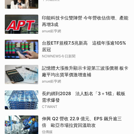
印能科技卡位雙陣營 今年營收估倍增、產能
再增3成
anue鉅亨網
台股ETF規模7.5兆新高 這檔年漲逾105%
居冠
NOWNEWS今日新聞
記憶體大漲推升顯示卡迎第三波漲價潮 板卡
廠平均出貨單價激增進補
anue鉅亨網
長約綁到2028 法人點名「3＋1檔」載板
需求爆發
CTWANT
伸興 Q2 營收 22.9 億元、EPS 飆升逾三
倍 歐亞市場拉貨回溫助攻
信傳媒