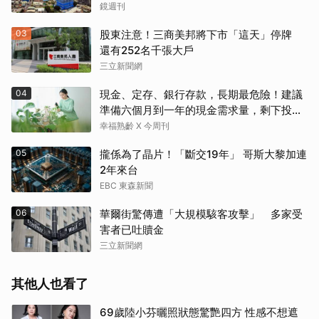
鏡週刊
03
股東注意！三商美邦將下市「這天」停牌
還有252名千張大戶
三立新聞網
04
現金、定存、銀行存款，長期最危險！建議
準備六個月到一年的現金需求量，剩下投資
這2個
幸福熟齡 X 今周刊
05
攏係為了晶片！「斷交19年」 哥斯大黎加連
2年來台
EBC 東森新聞
06
華爾街驚傳遭「大規模駭客攻擊」 多家受
害者已吐贖金
三立新聞網
其他人也看了
69歲陸小芬曬照狀態驚艷四方 性感不想遮