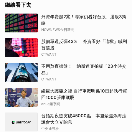
繼續看下去
外資年賣超2兆！專家仍看好台股、選股3策
略
NOWNEWS今日新聞
股價單週反彈43% 外資看好「這檔」喊列
首選股
取消
CTWANT
不用熬夜操盤！ 納斯達克拍板「23小時交
易」
CTWANT
繼巨大護盤之後 自行車廠明係10日起執行買
回1000張庫藏股
anue鉅亨網
台指期夜盤突破45000點 本週聚焦鴻海法
說會大立光除息
中央通訊社