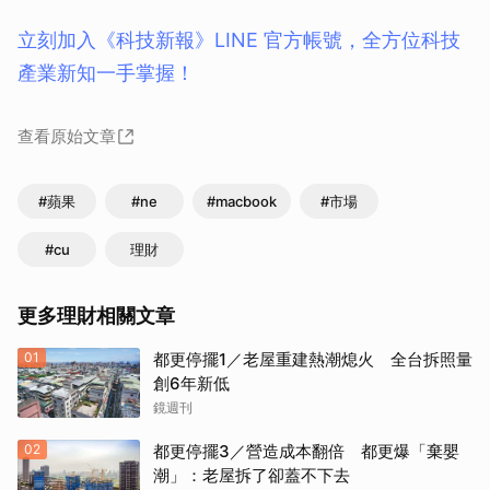
立刻加入《科技新報》LINE 官方帳號，全方位科技
產業新知一手掌握！
查看原始文章
#蘋果
#ne
#macbook
#市場
#cu
理財
更多理財相關文章
01
都更停擺1／老屋重建熱潮熄火 全台拆照量
創6年新低
鏡週刊
02
都更停擺3／營造成本翻倍 都更爆「棄嬰
潮」：老屋拆了卻蓋不下去