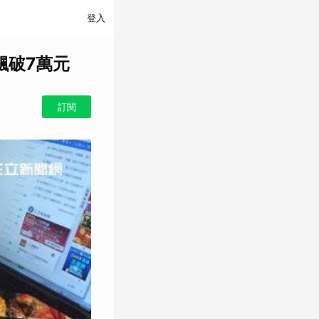
登入
飆破7萬元
訂閱