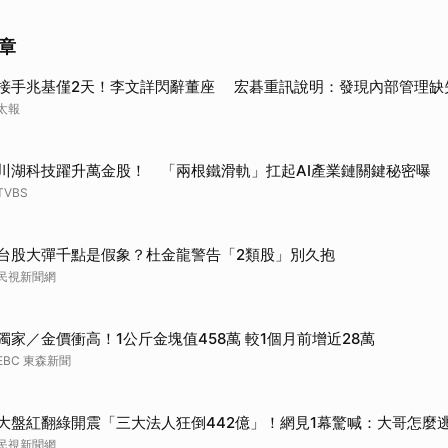
章
接手兆基僅2天！李文詳閃辭董座 宏碁重訊說明：發現內部管理缺
太報
川湖科技躍升萬金股！ 「兩根鐵滑軌」扛起AI產業鏈關鍵秘密曝
TVBS
台股大彈千點是假象？杜金龍警告「2類股」別久抱
民視新聞網
獨家／金價衝高！1公斤金塊值458萬 較1個月前增近28萬
EBC 東森新聞
大盤紅翻綠開震「三大法人狂倒442億」！網見1幕驚喊：大哥怎麼
民視新聞網