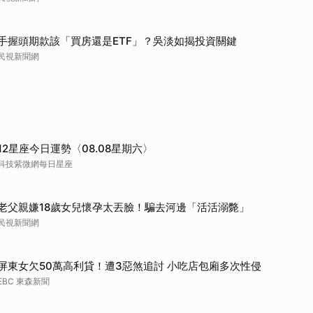
手握頭期款該「買房還是ETF」？吳淡如揭投資關鍵
民視新聞網
12星座今日運勢〈08.08星期六〉
科技紫微網每日星座
老父親嫌18歲女兒懷孕太丟臉！騙去河邊「活活溺斃」
民視新聞網
屏東女欠50萬高利貸！遭3惡煞追討 小吃店包廂多次性侵
EBC 東森新聞