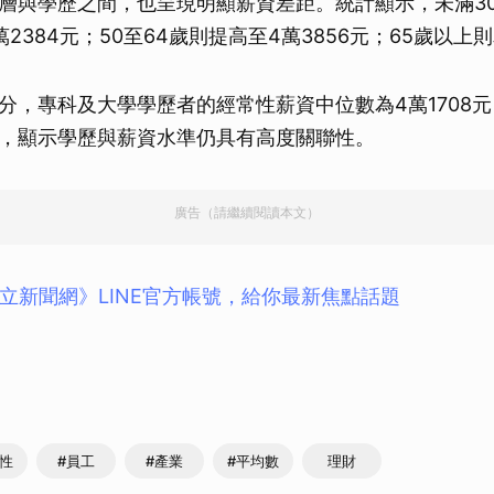
層與學歷之間，也呈現明顯薪資差距。統計顯示，未滿3
取消
2384元；50至64歲則提高至4萬3856元；65歲以上則
分，專科及大學學歷者的經常性薪資中位數為4萬1708
2元，顯示學歷與薪資水準仍具有高度關聯性。
廣告（請繼續閱讀本文）
立新聞網》LINE官方帳號，給你最新焦點話題
常性
#員工
#產業
#平均數
理財