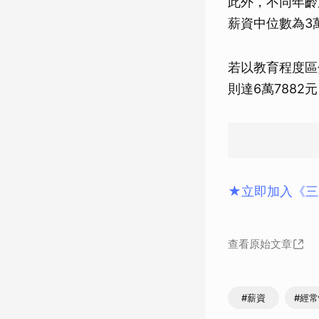
此外，不同年齡
薪資中位數為3萬
若以教育程度區
則達6萬788
★立即加入《三
查看原始文章
#薪資
#經