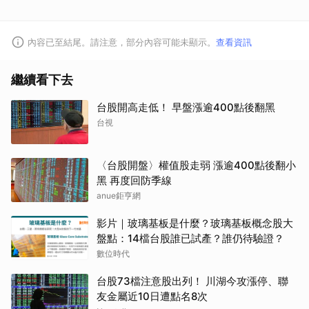
內容已至結尾。請注意，部分內容可能未顯示。
查看資訊
繼續看下去
台股開高走低！ 早盤漲逾400點後翻黑
台視
〈台股開盤〉權值股走弱 漲逾400點後翻小
黑 再度回防季線
anue鉅亨網
影片｜玻璃基板是什麼？玻璃基板概念股大
盤點：14檔台股誰已試產？誰仍待驗證？
數位時代
台股73檔注意股出列！ 川湖今攻漲停、聯
友金屬近10日遭點名8次