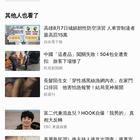
其他人也看了
高雄8月7日城鎮韌性防空演習 人車管制違者
最高罰15萬
自由電子報
中國「這產品」闖關失敗！504包全遭查
扣 旅客下場慘了
民視新聞網
長髮陌生女「穿性感黑絲漁網內衣」在家門
口排回 他害怕急報警！結局竟神展開
鏡週刊
富二代兼混血兒？HOOK自爆「我男的」 真
相大反轉
EBC 東森娛樂
美麗島民調》換主持人後首次調查：蔣萬安