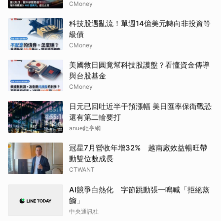
CMoney
科技股遇亂流！單週14億美元轉向非投資等
級債
CMoney
美國救日圓竟幫科技股護盤？看懂資金傳導
與台股基金
CMoney
日元已回吐近半干預漲幅 美日匯率保衛戰恐
還有第二輪要打
anue鉅亨網
冠星7月營收年增32% 越南廠效益暢旺帶
動雙位數成長
CTWANT
AI競爭白熱化 字節跳動張一鳴喊「拒絕蒸
餾」
中央通訊社