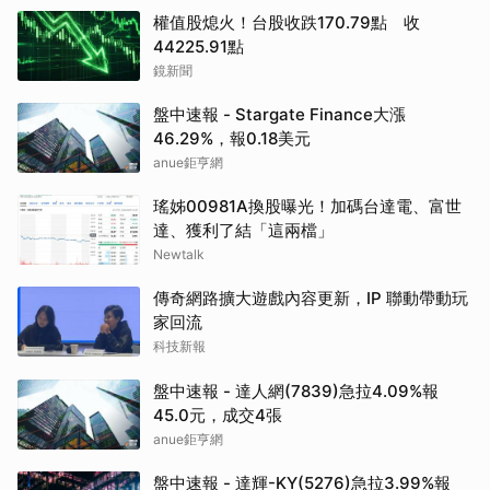
權值股熄火！台股收跌170.79點 收
44225.91點
鏡新聞
盤中速報 - Stargate Finance大漲
46.29%，報0.18美元
anue鉅亨網
瑤姊00981A換股曝光！加碼台達電、富世
達、獲利了結「這兩檔」
Newtalk
傳奇網路擴大遊戲內容更新，IP 聯動帶動玩
家回流
科技新報
盤中速報 - 達人網(7839)急拉4.09%報
45.0元，成交4張
anue鉅亨網
盤中速報 - 達輝-KY(5276)急拉3.99%報