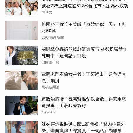
號召725上凱道被51.8%台北市民認為不成功
信傳媒
桃園小三偷吃主管喊「身體給你一天」！判
賠50萬
EBC 東森新聞
國民黨曾轟綠營擋慈濟買疫苗 林智群曝當年
陳時中「這句話」打臉
自由電子報
電商老闆不倫女主管！正宮翻出「超色道具
包」崩潰
民視新聞網
遭政治霸凌？魏嘉賢揭父親命危、住家水塔
遭投毒：衝著我來就好
Newtalk
辣妹穿透視裝逛古蹟…高開衩「臀肉往裙外
擠」畫面瘋傳！導覽員「一句話」勸離被狂