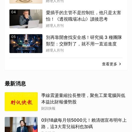
麼壓力？
經理人月刊
04
愛插手的主管不是控制狂，他只是太害
怕！《透視職場冰山》讀後思考
經理人月刊
05
別再靠開會找安全感！研究揭 3 種團隊
類型：交辦對了，就不用一直追進度
經理人月刊
查看更多
最新消息
季線震盪量縮拉長整理，聚焦工業電腦與低
本益比財報優勢股
財訊快報
0到18歲每月領5000元！賴清德宣布明年上
路，這3大育兒福利也加碼