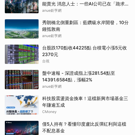
能賣光 消息人士：一些AI公司已在「跪求晶
片」
anue鉅亨網
秀朗橋北側重劃區：藍鑽級水岸開發，10分
鐘抵敦南
anue鉅亨網
台股跌170點收44225點 台積電小漲5元收
2370元
台視
盤中速報 - 深證成指上漲281.54點至
14391.6584點，漲幅2%
anue鉅亨網
科技股震盪資金換車！這檔新興市場基金三
年賺逾五成
CMoney
僅5人持有？看懂印度盧比反彈紅利與這檔
不配息基金