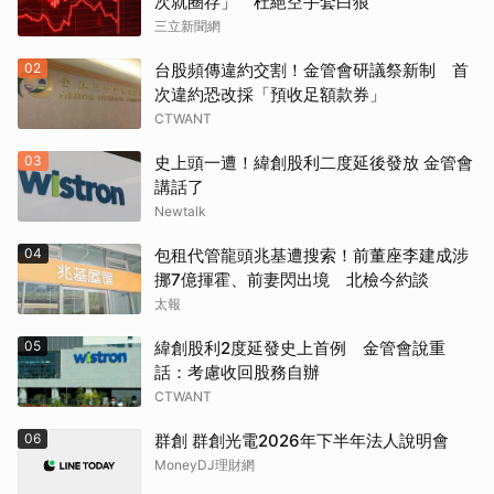
次就圈存」 杜絕空手套白狼
三立新聞網
02
台股頻傳違約交割！金管會研議祭新制 首
次違約恐改採「預收足額款券」
CTWANT
03
史上頭一遭！緯創股利二度延後發放 金管會
講話了
Newtalk
04
包租代管龍頭兆基遭搜索！前董座李建成涉
挪7億揮霍、前妻閃出境 北檢今約談
太報
05
緯創股利2度延發史上首例 金管會說重
話：考慮收回股務自辦
CTWANT
06
群創 群創光電2026年下半年法人說明會
MoneyDJ理財網