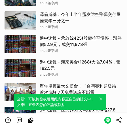
anue鉅亨網
澤倫斯基：今年上半年盟友防空飛彈交付量
僅去年三分之一
anue鉅亨網
盤中速報 - 承啟(2425)股價拉至漲停，漲停
價52.9元，成交11,973張
anue鉅亨網
盤中速報 - 漢來美食(1268)大漲7.04%，報
182.5元
anue鉅亨網
歷年規模最大文博會！「台灣專利超級站」
首次進駐 7天免費諮詢不斷電
anue鉅亨網
全新體驗！一鍵引用此內容，透過發布貼
可以轉發或引用此內容至自己的貼文中，
文來輕鬆表達個人立場。
來發表您的評論或觀點。
盤中速報 - 恆大(1325)急拉3.15%報27.8
元，成交376張
anue鉅亨網