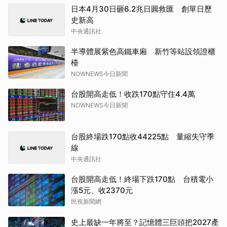
日本4月30日砸6.2兆日圓救匯 創單日歷
史新高
中央通訊社
半導體展紫色高鐵車廂 新竹等站設領證櫃
檯
NOWNEWS今日新聞
台股開高走低！收跌170點守住4.4萬
NOWNEWS今日新聞
台股終場跌170點收44225點 量縮失守季
線
中央通訊社
台股開高走低！終場下跌170點 台積電小
漲5元、收2370元
民視新聞網
史上最缺一年將至？記憶體三巨頭把2027產