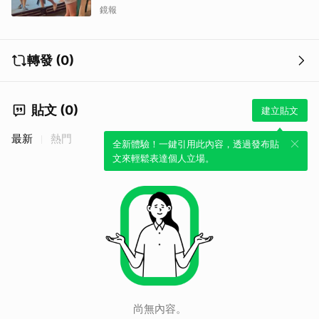
讚
鏡報
轉發 (0)
貼文 (0)
建立貼文
最新
熱門
全新體驗！一鍵引用此內容，透過發布貼
文來輕鬆表達個人立場。
尚無內容。