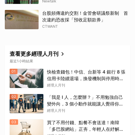
Newtalk
台股頻傳違約交割！金管會研議祭新制 首
次違約恐改採「預收足額款券」
CTWANT
查看更多經理人月刊
最近1小時結果
01
快檢查錢包！中信、台新等 4 銀行 8 張
信用卡陸續退場，換發機制與停用時間
一次看
經理人月刊
02
「我是 I 人，怎麼辦？」不用勉強自己
變外向，3 個小動作就能讓人覺得你很
好聊
經理人月刊
03
買了不用付錢、點餐不會送達！南韓
「多巴胺網站」正夯，年輕人在紓解什