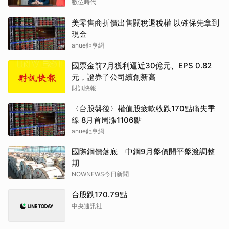
數位時代
美零售商折價出售關稅退稅權 以確保先拿到
現金
anue鉅亨網
國票金前7月獲利逼近30億元、EPS 0.82
元，證券子公司續創新高
財訊快報
〈台股盤後〉權值股疲軟收跌170點痛失季
線 8月首周漲1106點
anue鉅亨網
國際鋼價落底 中鋼9月盤價開平盤渡調整
期
NOWNEWS今日新聞
台股跌170.79點
中央通訊社