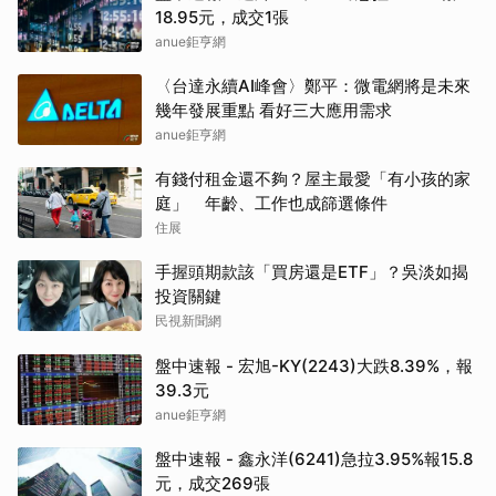
18.95元，成交1張
anue鉅亨網
〈台達永續AI峰會〉鄭平：微電網將是未來
幾年發展重點 看好三大應用需求
anue鉅亨網
有錢付租金還不夠？屋主最愛「有小孩的家
庭」 年齡、工作也成篩選條件
住展
手握頭期款該「買房還是ETF」？吳淡如揭
投資關鍵
民視新聞網
盤中速報 - 宏旭-KY(2243)大跌8.39%，報
39.3元
anue鉅亨網
盤中速報 - 鑫永洋(6241)急拉3.95%報15.8
元，成交269張