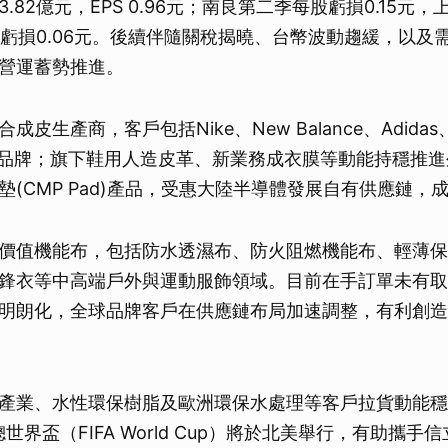
.82億元，EPS 0.96元；南良第二季每股虧損0.15元
每股虧損0.06元。後續伴隨關稅揭曉、台幣波動趨緩，以及
營運蓄勢推進。
皮生產商，客戶包括Nike、New Balance、Adidas
等新興品牌；旗下鞋用人造皮革、新業務成衣膜等動能持穩推
墊(CMP Pad)產品，受惠大陸半導體發展自有供應鏈，
價值機能布，包括防水透濕布、防火阻燃機能布、輕薄保
鋒衣等中高端戶外與運動服飾領域。目前在手訂單未有取
明朗化，全球品牌客戶在供應鏈布局加速調整，有利創造
產業、水性環保樹脂及歐洲環保水處理等客戶拉貨動能穩
總世界盃（FIFA World Cup）將於北美舉行，有助攜