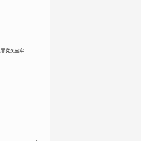
認罪竟免坐牢