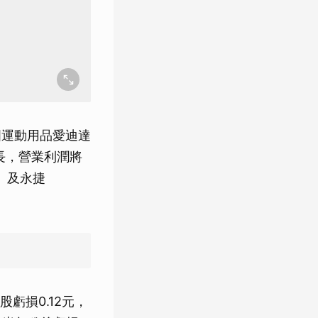
國運動用品愛迪達
長，營業利潤將
3）及永捷
虧損0.12元，