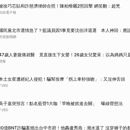
取消
被徐巧芯貼和詐慈濟律師合照！陳柏惟曬2照回擊 網笑翻：超兇
自由電子報
國民黨北市選情急了？藍議員因1事竟要沈伯洋退選 本人神回：應
民視新聞網
47歲人妻腹痛就醫 竟直接生下女嬰！26歲女兒驚呆：以為媽媽只
鏡報
本土女星遭經紀人侵犯！騙幫按摩「拐上車秒強吻」：又沒伸舌頭
TVBS
吳子嘉突預言！點名藍營1大咖「早晚被抓進去關」 曝綠營想法
TVBS
10億BNT詐騙案燒出台中市府！他轟盧秀燕：潮水退了 沒穿褲子的