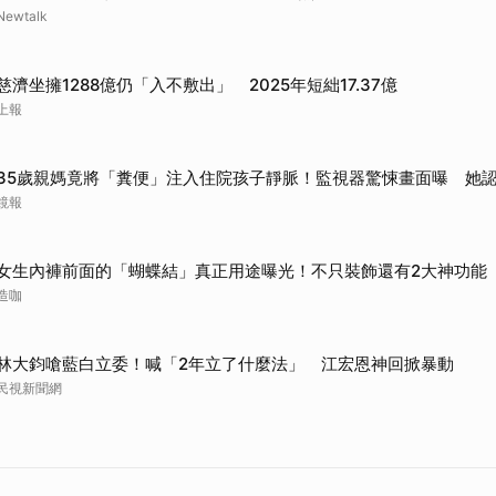
Newtalk
慈濟坐擁1288億仍「入不敷出」 2025年短絀17.37億
上報
35歲親媽竟將「糞便」注入住院孩子靜脈！監視器驚悚畫面曝 她
鏡報
女生內褲前面的「蝴蝶結」真正用途曝光！不只裝飾還有2大神功能
造咖
林大鈞嗆藍白立委！喊「2年立了什麼法」 江宏恩神回掀暴動
民視新聞網