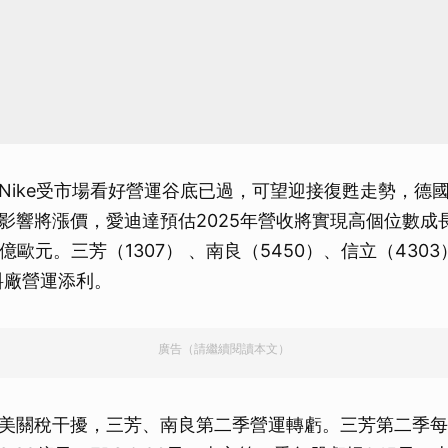
Nike受市場看好營運谷底已過，可望迎接復甦走勢，德
影響將漲價，愛迪達預估2025年營收將實現高個位數成
8億歐元。三芳（1307） 、南良（5450）、信立（430
料廠營運添利。
廣告（請繼續閱讀本文）
美關稅干擾，三芳、南良第二季營運轉虧。三芳第二季每股