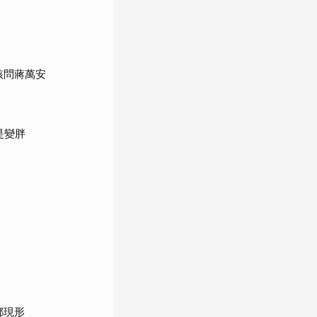
該問蔣萬安
是變胖
都現形