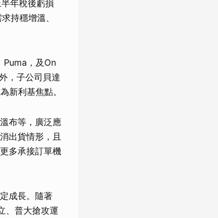
，上半年稅後虧損
需求持穩增溫、
、Puma，及On
進外，子公司貝達
成為新利基焦點。
溫布等，廣泛應
消出貨情形，且
更多承接訂單機
定成長。隨著
手信立、普大搶攻運