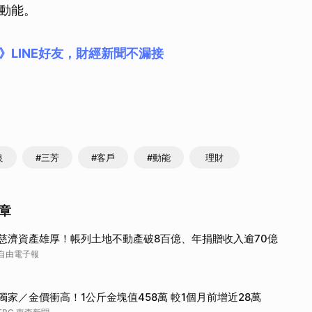
動能。
》LINE好友，財經新聞不漏接
良
#三芳
#客戶
#動能
理財
章
慈濟資產雄厚！帳列土地不動產破8百億、年捐贈收入逾70億
自由電子報
獨家／金價衝高！1公斤金塊值458萬 較1個月前增近28萬