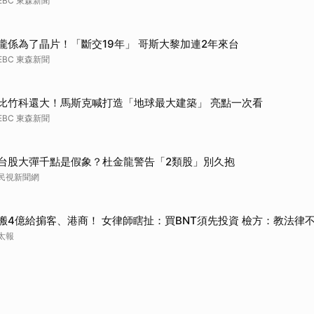
EBC 東森新聞
攏係為了晶片！「斷交19年」 哥斯大黎加連2年來台
EBC 東森新聞
比竹科還大！馬斯克喊打造「地球最大建築」 亮點一次看
EBC 東森新聞
台股大彈千點是假象？杜金龍警告「2類股」別久抱
民視新聞網
搬4億給掮客、港商！ 女律師瞎扯：買BNT須先投資 檢方：教法律
太報