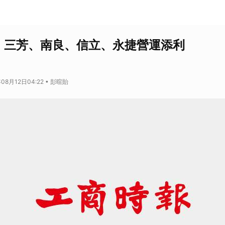
！三芳、南良、信立、永捷營運添利
08月12日04:22 • 彭暄貽