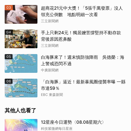
03
超商花21元中大獎！「5張千萬發票」沒人
領充公倒數 地點明細一次看
三立新聞網
04
手上只剩24元！獨居嬤苦撐堅持不動存款
背後原因惹鼻酸
三立新聞網
05
白海豚來了！週末慎防強降雨 吳德榮：海
上警戒恐閃不過
中廣新聞網
06
「白海豚」逼近！最新暴風圈侵襲率曝 一縣
市達59％
EBC 東森新聞
其他人也看了
12星座今日運勢〈08.08星期六〉
科技紫微網每日星座