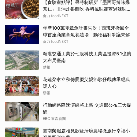
【食驗室點評】果蒔制研所「墨西哥辣味爆
薏仁」非油炸很耐吃 香料風味卻蓋過辣味特
色
食力 foodNEXT
年產100萬隻章魚計畫告吹！西班牙撤回全
球首座商業章魚養殖場 動物福利爭議未解
食力 foodNEXT
精湛交通工業於七股科技工業區投資5.1億擴
大布局臺南
勁報
花蓮榮家立秋傳愛慶父親節歌仔戲傳承經典
暖人心
勁報
行動網路降速演練將上路 交通部公布三大提
醒
EBC 東森新聞
臺南榮服處相見歡暨清境農場微旅行幸福小