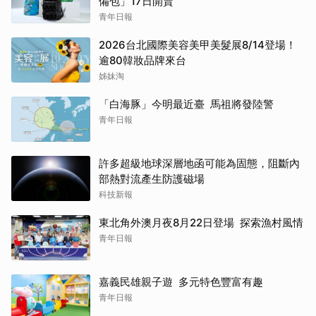
備包」17日開賣
青年日報
2026台北國際美容美甲美髮展8/14登場！
逾80韓妝品牌來台
姊妹淘
「白海豚」今明最近臺 馬祖將發陸警
青年日報
許多超級地球深層地函可能為固態，阻斷內
部熱對流產生防護磁場
科技新報
東北角外澳月夜8月22日登場 探索漁村風情
青年日報
嘉義民雄親子遊 多元特色豐富有趣
青年日報