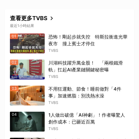
查看更多TVBS
最近1小時結果
01
恐怖！剛起步就失控 特斯拉衝進光華
夜市 撞上賓士才停住
TVBS
02
川湖科技躍升萬金股！ 「兩根鐵滑
軌」扛起AI產業鏈關鍵秘密曝
TVBS
03
不用狂運動、節食！睡前做對「4件
事」加速燃脂：別洗熱水澡
TVBS
04
1人做出破億「AI神劇」！作者曝驚人
創作成本：已砸近百萬
TVBS