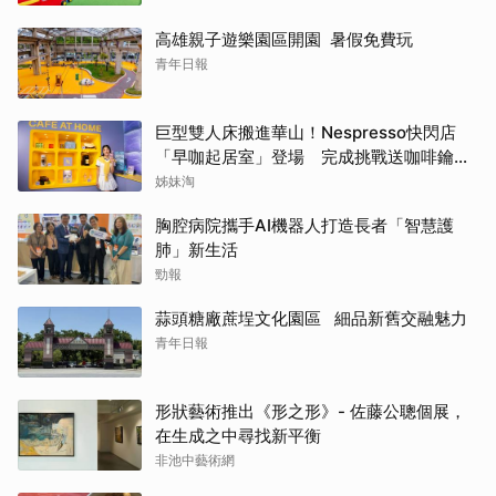
高雄親子遊樂園區開園 暑假免費玩
青年日報
巨型雙人床搬進華山！Nespresso快閃店
「早咖起居室」登場 完成挑戰送咖啡鑰匙
圈
姊妹淘
胸腔病院攜手AI機器人打造長者「智慧護
肺」新生活
勁報
蒜頭糖廠蔗埕文化園區 細品新舊交融魅力
青年日報
形狀藝術推出《形之形》- 佐藤公聰個展，
在生成之中尋找新平衡
非池中藝術網