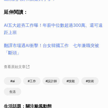
延伸閱讀：
AI五大超夯工作曝！年薪中位數超過300萬、還可遠
距上班
翻譯市場遇AI衝擊！台女韓國工作 七年兼職突被
「斷頭」
查看原始文章
#ai
#工作
#設計師
#技能
#技術
生活
生活話題：關注颱風動態