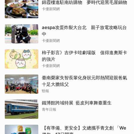
錦霞樓進駐南紡購物 夢時代迎黑毛屋鍋物
卡優新聞網
aespa攻蛋炸裂大台北 親子放電攻略玩台
中
卡優新聞網
柿子影言》吉伊卡哇劇場版 值得進奧斯卡
的強片
卡優新聞網
臺南榮家失智長輩化身狀元郎熱鬧迎親爸氣
十足大膽炫父
勁報
鐵博館跨域特展 藍皮列車舞臺重生
青年日報
【有準備、更安全】文總攜手青文創 「We