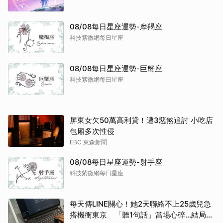
08/08每日星座運勢-摩羯座
科技紫微網每日星座
08/08每日星座運勢-巨蟹座
科技紫微網每日星座
屏東女欠50萬高利貸！遭3惡煞追討 小吃店
包廂多次性侵
EBC 東森新聞
08/08每日星座運勢-射手座
科技紫微網每日星座
每天傳LINE關心！她2天聯絡不上25歲兒急
搭機衝東京 「聽1句話」當場心碎...結局看