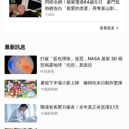
05
閃瞎全網！楊紫瓊過64歲生日 豪門尪
熱吻告白「親愛的老婆」再奪釜山影展
大獎
TVBS
查看更多
最新訊息
打破「藍色彈珠」迷思，NASA 最新 3D 模
型揭露地球「坑疤」真面目
科技新報
暑假下半場小新上陣 橡樹街末日動作驚悚
卡優新聞網
職場爸爸壓力爆表！全年真正休息僅2.1天
卡優新聞網