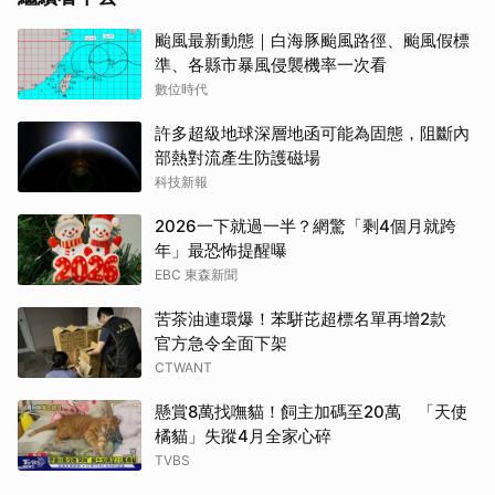
颱風最新動態｜白海豚颱風路徑、颱風假標
準、各縣市暴風侵襲機率一次看
數位時代
許多超級地球深層地函可能為固態，阻斷內
部熱對流產生防護磁場
科技新報
2026一下就過一半？網驚「剩4個月就跨
年」最恐怖提醒曝
EBC 東森新聞
苦茶油連環爆！苯駢芘超標名單再增2款
官方急令全面下架
CTWANT
懸賞8萬找嘸貓！飼主加碼至20萬 「天使
橘貓」失蹤4月全家心碎
TVBS