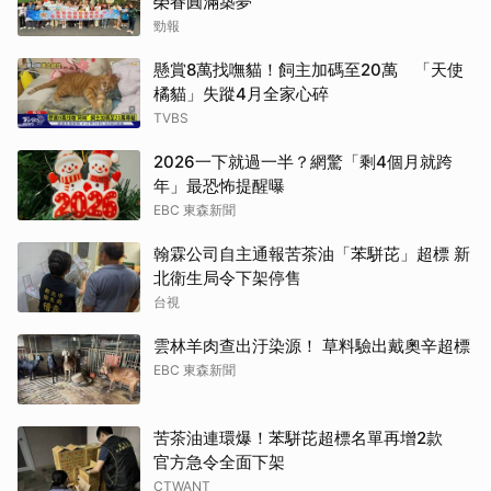
榮眷圓滿築夢
勁報
懸賞8萬找嘸貓！飼主加碼至20萬 「天使
橘貓」失蹤4月全家心碎
TVBS
2026一下就過一半？網驚「剩4個月就跨
年」最恐怖提醒曝
EBC 東森新聞
翰霖公司自主通報苦茶油「苯駢芘」超標 新
北衛生局令下架停售
台視
雲林羊肉查出汙染源！ 草料驗出戴奧辛超標
EBC 東森新聞
苦茶油連環爆！苯駢芘超標名單再增2款
官方急令全面下架
CTWANT