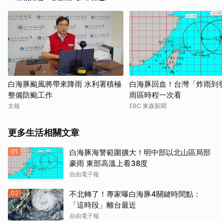
白海豚颱風將帶來降雨 水利署積極
白海豚回血！台灣「炸雨到
整備防颱工作
雨區時程一次看
太報
EBC 東森新聞
更多生活相關文章
01
白海豚海警範圍擴大！明中部以北山區局部
豪雨 東部高溫上看38度
自由電子報
02
不北轉了！專家曝白海豚4關鍵時間點：
「這時段」離台最近
自由電子報