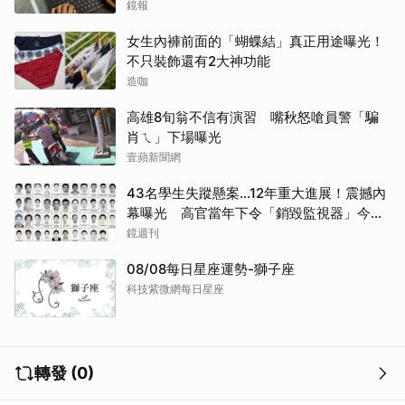
哭網
鏡報
女生內褲前面的「蝴蝶結」真正用途曝光！
不只裝飾還有2大神功能
造咖
取消
高雄8旬翁不信有演習 嘴秋怒嗆員警「騙
肖ㄟ」下場曝光
壹蘋新聞網
43名學生失蹤懸案...12年重大進展！震撼內
幕曝光 高官當年下令「銷毀監視器」今遭
逮
鏡週刊
08/08每日星座運勢-獅子座
科技紫微網每日星座
轉發 (0)