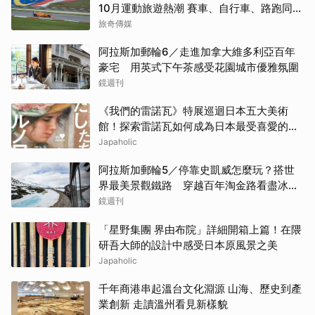
10月運動旅遊熱潮 賽車、自行車、路跑同週
登場
旅奇傳媒
阿拉斯加郵輪6／走進加拿大維多利亞百年
豪宅 用英式下午茶感受花園城市優雅氛圍
鏡週刊
《我們的雷諾瓦》特展巡迴日本五大美術
館！探索雷諾瓦如何成為日本最受喜愛的印
象派畫家
Japaholic
阿拉斯加郵輪5／停靠史凱威怎麼玩？搭世
界最美景觀鐵路 穿越百年淘金路看盡冰
河、峽谷與雪山
鏡週刊
「星野集團 界由布院」詳細開箱上篇！在隈
研吾大師的設計中感受日本原風景之美
Japaholic
千年商港串起溫台文化淵源 山海、歷史到產
業創新 走讀溫州看見新樣貌