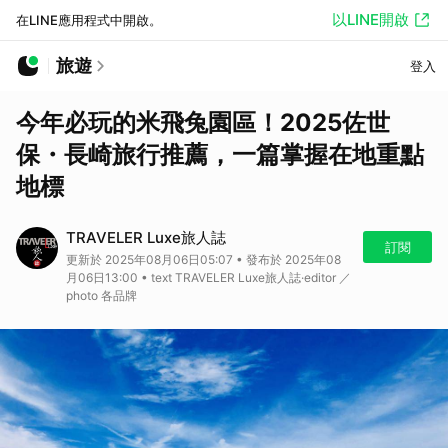
以LINE開啟
在LINE應用程式中開啟。
旅遊
登入
今年必玩的米飛兔園區！2025佐世
保・長崎旅行推薦，一篇掌握在地重點
地標
TRAVELER Luxe旅人誌
訂閱
更新於 2025年08月06日05:07 • 發布於 2025年08
月06日13:00 • text TRAVELER Luxe旅人誌·editor ／
photo 各品牌