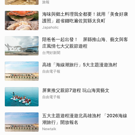
旅報
海味與鄉土料理我全都要！就用「美食好康
護照」超省錢吃遍佐賀縣太良町
Japaholic
陪爸爸一起出發！ 屏縣推山海、藝文與客
庄風情七大父親節遊程
台灣好新聞
高雄「海線潮旅行」5大主題漫遊漁村
自由電子報
屏東推父親節7遊程 玩山海賞藝文
自由電子報
五大主題遊程漫遊北高雄漁村 「2026海線
潮旅行」開放報名
Newtalk