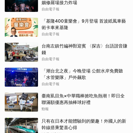
姻修羅場接力炸場
自由電子報
「基隆400童樂會」9月登場 首波紙風車藝
術卡車來基隆
自由電子報
台南左鎮竹編神獸迎賓 〈探吉〉台語諧音賺
錢
自由電子報
「潮台北之夜」今晚登場 公館水岸免費聽
「水管樂隊」戶外飆歌
自由電子報
臺南虱目魚×中華職棒掀吃魚熱潮！即日全
聯滿額優惠再抽棒球好禮
勁報
只有在日本才能體驗到的樂趣！外國人的新
幹線搭乘驚喜心得