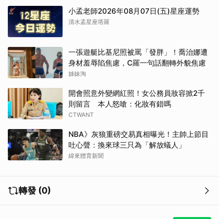
小孟老師2026年08月07日(五)星座運勢
清水孟星座塔羅
一張遊艇比基尼照被罵「發胖」！喬治娜遭
身材羞辱陷焦慮，C羅一句話翻轉外貌焦慮
姊妹淘
開會照意外變網紅照！女公務員妝容掀2千
則留言 本人怒嗆：化妝有錯嗎
CTWANT
NBA》灰狼重磅交易真相曝光！主帥上節目
吐心聲：換來球三只為「解放蟻人」
緯來體育新聞
轉發 (0)