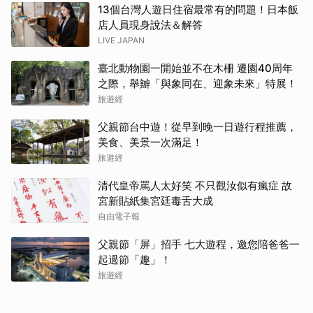
13個台灣人遊日住宿最常有的問題！日本飯
店人員現身說法＆解答
LIVE JAPAN
臺北動物園一開始並不在木柵 遷園40周年
之際，舉辧「與象同在、迎象未來」特展！
旅遊經
父親節台中遊！從早到晚一日遊行程推薦，
美食、美景一次滿足！
旅遊經
清代皇帝罵人太好笑 不只觀汝似有瘋症 故
宮新貼紙集宮廷毒舌大成
自由電子報
父親節「屏」招手 七大遊程，邀您陪爸爸一
起過節「趣」！
旅遊經