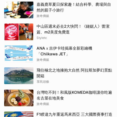
嘉義鹿草夏日探索趣！結合科學、農場與自
然的親子小旅行
旅奇傳媒
中山區週末必去2大快閃！《鏈鋸人》蕾潔
篇、m2美度免費逛
Styletc
ANAｘ吉伊卡哇揭幕全新彩繪機
「Chiikawa JET」
旅奇傳媒
飛往極北之地擁抱大自然 阿拉斯加夢幻景點
開箱
享民頭條
台灣吃不到！和風版KOMEDA咖啡讓你吃遍
名古屋在地美食
旅奇傳媒
F1睽違九年重返馬來西亞 三大國際賽事打造