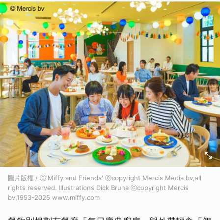
圖片版權 / ⓒ'Miffy and Friends' ⓒcopyright Mercis Media bv,all
rights reserved. Illustrations Dick Bruna ⓒcopyright Mercis
bv,1953-2025 www.miffy.com