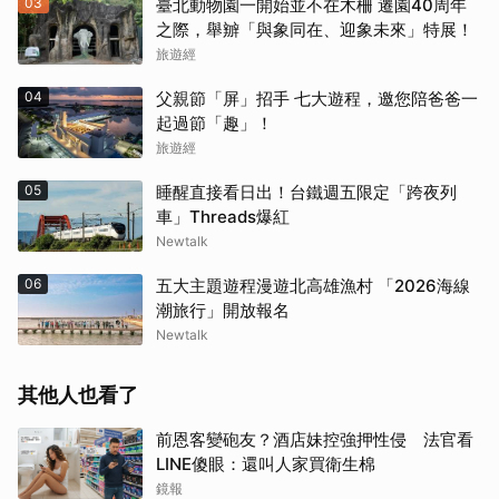
03
臺北動物園一開始並不在木柵 遷園40周年
之際，舉辧「與象同在、迎象未來」特展！
旅遊經
04
父親節「屏」招手 七大遊程，邀您陪爸爸一
起過節「趣」！
旅遊經
05
睡醒直接看日出！台鐵週五限定「跨夜列
車」Threads爆紅
Newtalk
06
五大主題遊程漫遊北高雄漁村 「2026海線
潮旅行」開放報名
Newtalk
其他人也看了
前恩客變砲友？酒店妹控強押性侵 法官看
LINE傻眼：還叫人家買衛生棉
鏡報