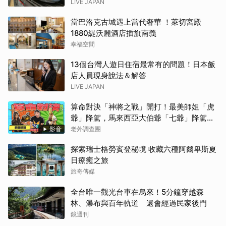
LIVE JAPAN
當巴洛克古城遇上當代奢華 ！萊切宮殿
1880緹沃麗酒店插旗南義
幸福空間
13個台灣人遊日住宿最常有的問題！日本飯
店人員現身說法＆解答
LIVE JAPAN
算命對決「神將之戰」開打！最美師姐「虎
爺」降駕，馬來西亞大伯爺「七爺」降駕。
當虎爺對上七爺，神明之間的較量究竟誰會
影音
老外調查團
勝出？【老外調查團】
探索瑞士格勞賓登秘境 收藏六種阿爾卑斯夏
日療癒之旅
旅奇傳媒
全台唯一觀光台車在烏來！5分鐘穿越森
林、瀑布與百年軌道 還會經過民家後門
鏡週刊