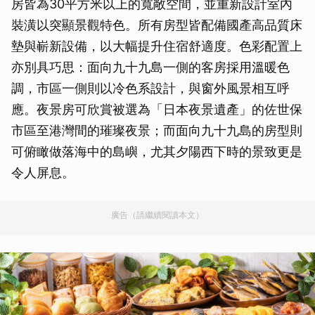
房皆為30平方米以上的寬敞空間，並重新設計室內
裝潢以突顯景觀特色。所有房型皆配備國產高品質床
墊與嶄新設備，以大幅提升住宿舒適度。色彩配置上
亦別具巧思：面向九十九島一側的客房採用溫暖色
調，市區一側則以冷色系設計，與窗外風景相互呼
應。夜景房可欣賞被選為「日本夜景遺產」的佐世保
市區至港灣間的璀璨夜景；而面向九十九島的房型則
可俯瞰做落海中的島嶼，尤其夕陽西下時的景致更是
令人屏息。
廣告（請繼續閱讀本文）