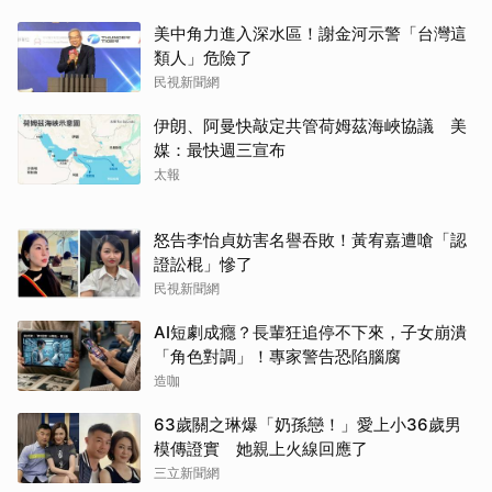
美中角力進入深水區！謝金河示警「台灣這
類人」危險了
民視新聞網
伊朗、阿曼快敲定共管荷姆茲海峽協議 美
媒：最快週三宣布
太報
怒告李怡貞妨害名譽吞敗！黃宥嘉遭嗆「認
證訟棍」慘了
民視新聞網
AI短劇成癮？長輩狂追停不下來，子女崩潰
「角色對調」！專家警告恐陷腦腐
造咖
63歲關之琳爆「奶孫戀！」愛上小36歲男
模傳證實 她親上火線回應了
三立新聞網