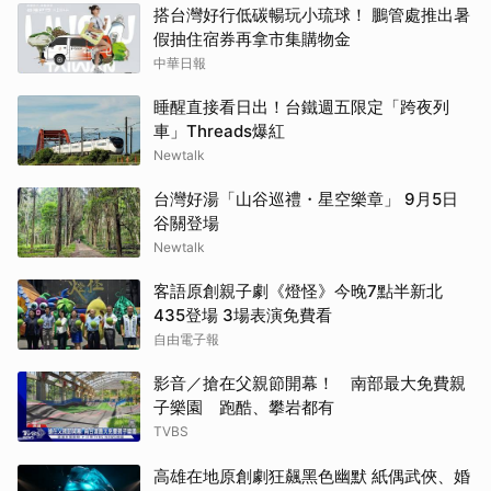
搭台灣好行低碳暢玩小琉球！ 鵬管處推出暑
假抽住宿券再拿市集購物金
中華日報
睡醒直接看日出！台鐵週五限定「跨夜列
車」Threads爆紅
Newtalk
台灣好湯「山谷巡禮・星空樂章」 9月5日
谷關登場
Newtalk
客語原創親子劇《燈怪》今晚7點半新北
435登場 3場表演免費看
自由電子報
影音／搶在父親節開幕！ 南部最大免費親
子樂園 跑酷、攀岩都有
TVBS
高雄在地原創劇狂飆黑色幽默 紙偶武俠、婚