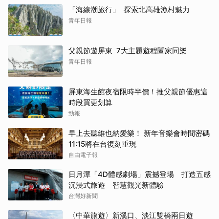
「海線潮旅行」 探索北高雄漁村魅力
青年日報
父親節遊屏東 7大主題遊程闔家同樂
青年日報
屏東海生館夜宿限時半價！推父親節優惠這
時段買更划算
勁報
早上去聽維也納愛樂！ 新年音樂會時間密碼
11:15將在台復刻重現
自由電子報
日月潭「4D體感劇場」震撼登場 打造五感
沉浸式旅遊 智慧觀光新體驗
台灣好新聞
〈中華旅遊〉新溪口、淡江雙橋兩日遊