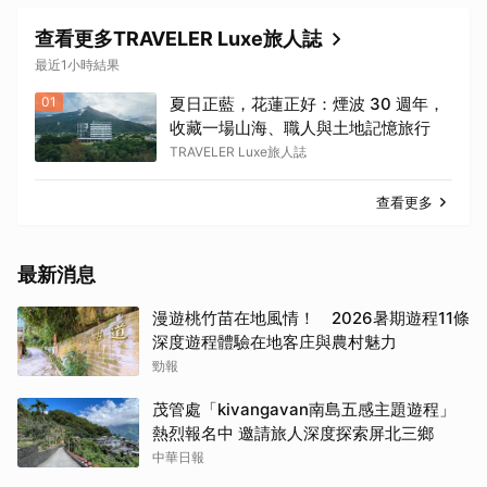
查看更多TRAVELER Luxe旅人誌
最近1小時結果
01
夏日正藍，花蓮正好：煙波 30 週年，
收藏一場山海、職人與土地記憶旅行
TRAVELER Luxe旅人誌
查看更多
最新消息
漫遊桃竹苗在地風情！ 2026暑期遊程11條
深度遊程體驗在地客庄與農村魅力
勁報
茂管處「kivangavan南島五感主題遊程」
熱烈報名中 邀請旅人深度探索屏北三鄉
中華日報