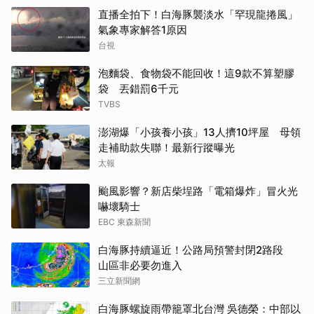
直播全拍下！白海豚襲淡水「罕現龍捲風」
氣象專家解答1原因
台視
泡麵袋、食物袋不能回收！這9款不算塑膠
袋 丟錯罰6千元
TVBS
澎湖爆「小孩養小孩」13人擠10坪屋 母領
走補助款失聯！最新行蹤曝光
太報
颱風影響？新店柴埕路「電箱爆炸」冒火光
嚇壞騎士
EBC 東森新聞
白海豚持續逼近！公路局預警封閉2路段
山區非必要勿進入
三立新聞網
白海豚螺旋雨帶籠罩北台灣 吳德榮：中部以