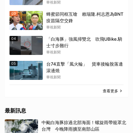
華視新聞
03
蜂蜜節同框互嗆 賴瑞隆.柯志恩為BNT
疫苗隔空交鋒
華視新聞
04
「白海豚」強風掃雙北 吹飛UBike.騎
士寸步難行
華視新聞
05
台74直擊「風火輪」 貨車後輪脫落邊
滾邊燒
華視新聞
查看更多
最新訊息
中颱白海豚掠過北部海面！螺旋雨帶籠罩北
台灣 今晚降雨擴至南部山區