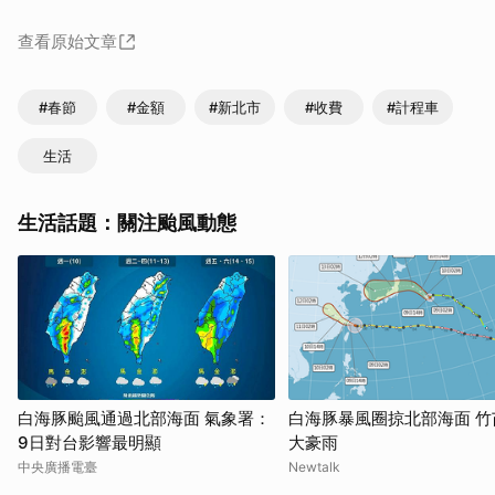
查看原始文章
#春節
#金額
#新北市
#收費
#計程車
生活
生活話題：關注颱風動態
白海豚颱風通過北部海面 氣象署：
白海豚暴風圈掠北部海面 竹
9日對台影響最明顯
大豪雨
中央廣播電臺
Newtalk