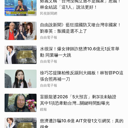
鄭麗文稱「台灣沒獨立過不是國家」惹義！
林金結認「這1人」說法更好！
民視新聞網
自由說新聞》藍狂擋國防又嗆台灣非國家！
劉泰英：叛國是選不上了
自由電子報
水很深！爆女律師詐慈濟10.6億元1反常舉
動 同業嚇一大跳
自由電子報
徐巧芯提陳柏惟反踢到大鐵板！林智群PO這
張合照再補一刀
自由電子報
盲眼龍婆2026「5大預言」剩3項未驗證
其中1項恐牽動台灣...關鍵時間點曝光
鏡報
慈濟遭詐騙10.6億 AIT突發1文引網笑：真的
很會……