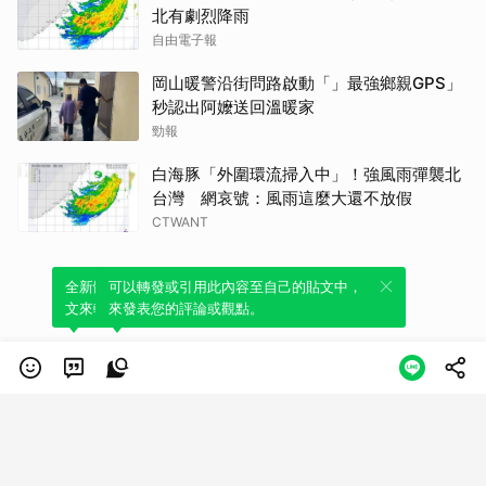
北有劇烈降雨
自由電子報
岡山暖警沿街問路啟動「」最強鄉親GPS」
秒認出阿嬤送回溫暖家
勁報
白海豚「外圍環流掃入中」！強風雨彈襲北
台灣 網哀號：風雨這麼大還不放假
CTWANT
全新體驗！一鍵引用此內容，透過發布貼
可以轉發或引用此內容至自己的貼文中，
文來輕鬆表達個人立場。
來發表您的評論或觀點。
類別
服務條款
隱私權政策
服務聲明
© LINE Plus Corporation