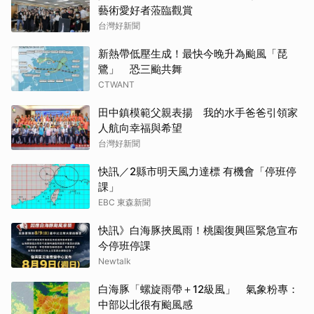
藝術愛好者蒞臨觀賞
台灣好新聞
新熱帶低壓生成！最快今晚升為颱風「琵
鷺」 恐三颱共舞
CTWANT
田中鎮模範父親表揚 我的水手爸爸引領家
人航向幸福與希望
台灣好新聞
快訊／2縣市明天風力達標 有機會「停班停
課」
EBC 東森新聞
快訊》白海豚挾風雨！桃園復興區緊急宣布
今停班停課
Newtalk
白海豚「螺旋雨帶＋12級風」 氣象粉專：
中部以北很有颱風感