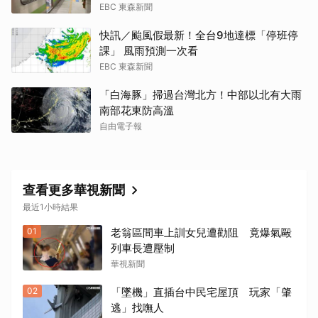
EBC 東森新聞
快訊／颱風假最新！全台9地達標「停班停
課」 風雨預測一次看
EBC 東森新聞
「白海豚」掃過台灣北方！中部以北有大雨
南部花東防高溫
自由電子報
查看更多華視新聞
最近1小時結果
01
老翁區間車上訓女兒遭勸阻 竟爆氣毆
列車長遭壓制
華視新聞
02
「墜機」直插台中民宅屋頂 玩家「肇
逃」找嘸人