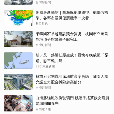
台灣好新聞
颱風最新動態｜白海豚颱風路徑、颱風假標
準、各縣市暴風侵襲機率一次看
數位時代
榮獲國家卓越建設獎金質獎 桃園市立圖書
館埔頂分館暨親子館完工
台灣好新聞
新／又一熱帶低壓生成！最快今晚成颱「琵
鷺」恐三颱共舞
EBC 東森新聞
桃市府召開置地廣場航高案會議 國泰人壽
允諾全力配合拆除超高部分
台灣好新聞
白海豚強風吹倒玻璃門 礁溪手搖茶飲女店員
驚魂瞬間曝光
自由電子報