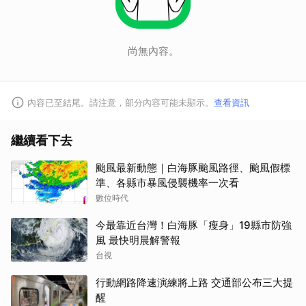
尚無內容。
內容已至結尾。請注意，部分內容可能未顯示。
查看資訊
繼續看下去
颱風最新動態｜白海豚颱風路徑、颱風假標
準、各縣市暴風侵襲機率一次看
數位時代
今最靠近台灣！白海豚「瘦身」19縣市防強
風 最快明晨解警報
台視
行動網路降速演練將上路 交通部公布三大提
醒