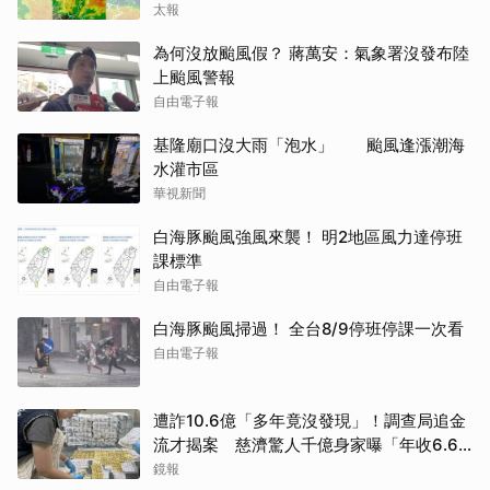
太報
為何沒放颱風假？ 蔣萬安：氣象署沒發布陸
上颱風警報
自由電子報
基隆廟口沒大雨「泡水」 颱風逢漲潮海
水灌市區
華視新聞
白海豚颱風強風來襲！ 明2地區風力達停班
課標準
自由電子報
白海豚颱風掃過！ 全台8/9停班停課一次看
自由電子報
遭詐10.6億「多年竟沒發現」！調查局追金
流才揭案 慈濟驚人千億身家曝「年收6.6
億利息」
鏡報