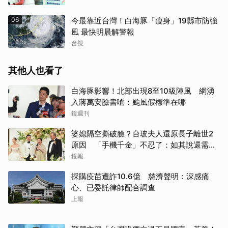
06
今最靠近台灣！白海豚「瘦身」19縣市防強
風 最快明晨解警報
台視
其他人也看了
白海豚影響！北部出現8至10級陣風 網湧
入蔣萬安臉書嗆：颱風假標準在哪
鏡週刊
婆媳隔空撕破臉？台玻夫人還原長子離世2
原因 「手機千金」不忍了：如其說還需要
離開嗎？
鏡報
採購疫苗遭詐10.6億 慈濟聲明：深感痛
心、已委託律師配合調查
上報