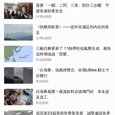
落實「一關、二問、三查」防詐三步驟 守
護長者財產安全
台灣好新聞
《快樂與歡喜》——從外在滿足到內在的富
足
台灣好新聞
三颱共舞要來了？1熱帶性低氣壓生成 最快
這時增強成「琵鷺」
民視新聞網
「白海豚」強風掃雙北 吹飛UBike.騎士寸
步難行
華視新聞
白海豚風襲！礁溪飲料店玻璃門碎 幸未波
及員工
華視新聞
員高第23屆美術班畢業美展 誠摯邀請各界