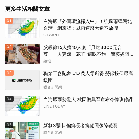
更多生活相關文章
01
白海豚「外圍環流掃入中」！強風雨彈襲北
台灣 網哀號：風雨這麼大還不放假
CTWANT
02
父親節15人擠10人桌「只吃3000元合
菜」 人妻怨「花1千還吃不飽」遭婆婆阻加
菜
鏡報
03
職業工會亂象…1.7萬人零所得 勞保投保最高
級距
聯合新聞網
04
白海豚雨勢驚人 桃園復興區宣布今停班停課
LINE TODAY
05
新制3關卡 偏鄉長者換駕照像障礙賽
聯合新聞網