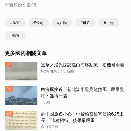
查看原始文章
#法官
#公司
#姓氏
#母姓
#祖先
國內
更多國內相關文章
01
直擊／漢光採訪遇白海豚亂流！松機暴雨曝
NOWNEWS今日新聞
02
白海豚接近！新北淡水驚見龍捲風 民眾驚
呼：難得一遇
TVBS
03
赴中國旅遊小心！中檢檢察長寄信給625里
長 「這種招待」後果最嚴重
自由電子報