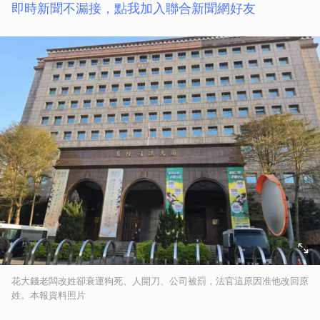
即時新聞不漏接，點我加入聯合新聞網好友
花大錢老闆改姓卻衰運狗死、人開刀、公司被罰，法官這原因准他改回原
姓。本報資料照片