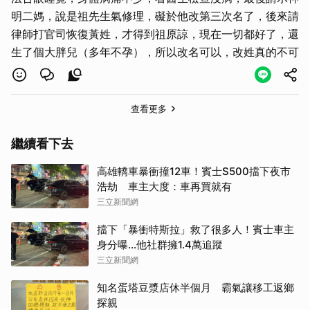
明二媽，說是祖先生氣修理，礙於他改第三次名了，後來請
取消
律師打官司恢復黃姓，才得到祖原諒，現在一切都好了，還
生了個大胖兒（多年不孕），所以改名可以，改姓真的不可
查看更多
繼續看下去
高雄轎車暴衝撞12車！賓士S500擋下夜市
浩劫 車主大度：車再買就有
三立新聞網
擋下「暴衝特斯拉」救了很多人！賓士車主
身分曝…他社群擁1.4萬追蹤
三立新聞網
知名蛋塔豆漿店休半個月 霸氣讓移工返鄉
探親