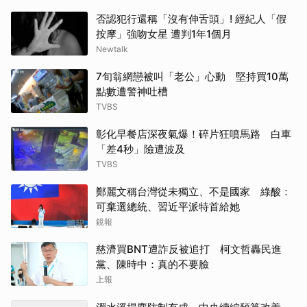
否認犯行還稱「沒有伸舌頭」! 經紀人「假
按摩」強吻女星 遭判1年1個月
Newtalk
7旬翁網戀被叫「老公」心動 堅持買10萬
點數遭警神吐槽
TVBS
彰化早餐店深夜氣爆！碎片狂噴馬路 白車
「差4秒」險遭波及
TVBS
鄭麗文稱台灣從未獨立、不是國家 綠酸：
可棄選總統、習近平派特首給她
鏡報
慈濟買BNT遭詐反被追打 柯文哲轟民進
黨、陳時中：真的不要臉
上報