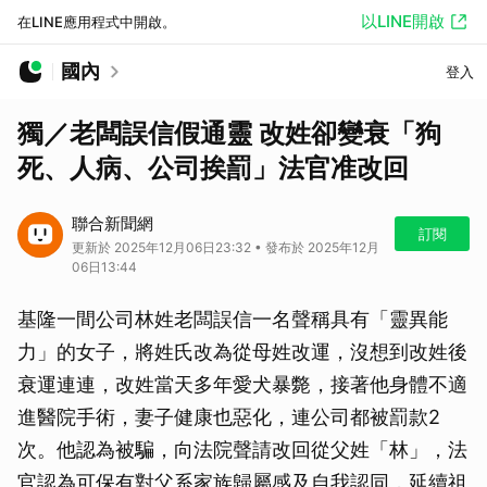
以LINE開啟
在LINE應用程式中開啟。
國內
登入
獨／老闆誤信假通靈 改姓卻變衰「狗
死、人病、公司挨罰」法官准改回
聯合新聞網
訂閱
更新於 2025年12月06日23:32 • 發布於 2025年12月
06日13:44
基隆一間公司林姓老闆誤信一名聲稱具有「靈異能
力」的女子，將姓氏改為從母姓改運，沒想到改姓後
衰運連連，改姓當天多年愛犬暴斃，接著他身體不適
進醫院手術，妻子健康也惡化，連公司都被罰款2
次。他認為被騙，向法院聲請改回從父姓「林」，法
官認為可保有對父系家族歸屬感及自我認同，延續祖