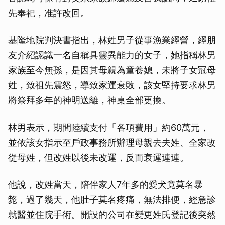
先奉祀，准許改回。
基隆地院判決書指出，林姓男子從事漁業經營，經朋
友介紹認識一名自稱具靈異能力的女子，她指稱林男
家族至今無孫，是因其母親為童養媳，未將子女冠母
姓，致祖先震怒，導致家運衰敗，該女堅持要求林男
將祭拜多年的神明送離，神桌全部更換。
林男表示，期間陸續支付「各項費用」約60萬元，
並依該女指示至戶政事務所辦理母親去夫姓、全家改
從母姓，但改姓以後未改運，反而衰運連連。
他說，改姓當天，陪伴家人7年多的愛犬竟莫名暴
斃，過了幾天，他肚子莫名疼痛，無法排便，經急診
就醫並住院手術。開設的公司在變更姓氏登記後突然