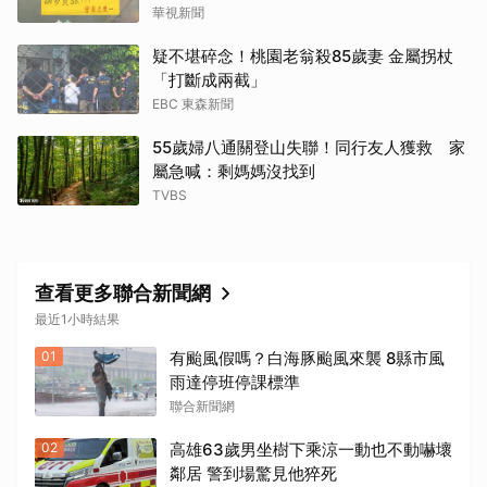
華視新聞
疑不堪碎念！桃園老翁殺85歲妻 金屬拐杖
「打斷成兩截」
EBC 東森新聞
55歲婦八通關登山失聯！同行友人獲救 家
屬急喊：剩媽媽沒找到
TVBS
查看更多聯合新聞網
最近1小時結果
01
有颱風假嗎？白海豚颱風來襲 8縣市風
雨達停班停課標準
聯合新聞網
02
高雄63歲男坐樹下乘涼一動也不動嚇壞
鄰居 警到場驚見他猝死