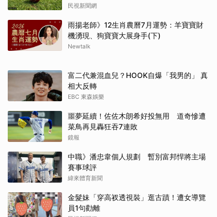
民視新聞網
雨揚老師》12生肖農曆7月運勢：羊寶寶財
機湧現、狗寶寶大展身手(下)
Newtalk
富二代兼混血兒？HOOK自爆「我男的」 真
相大反轉
EBC 東森娛樂
噩夢延續！佐佐木朗希好投無用 道奇慘遭
菜鳥再見轟狂吞7連敗
鏡報
中職》潘忠韋個人規劃 暫別富邦悍將主場
賽事球評
緯來體育新聞
金髮妹「穿高衩透視裝」逛古蹟！遭女導覽
員1句勸離