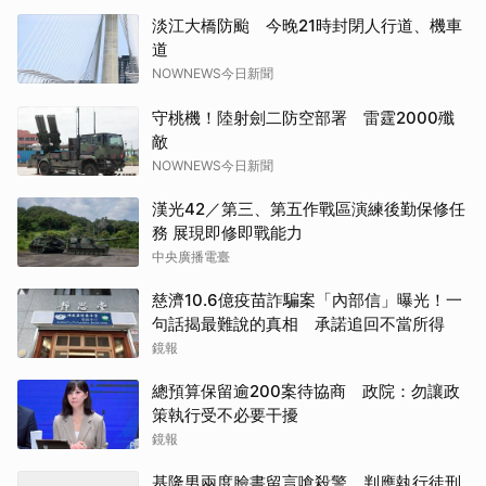
淡江大橋防颱 今晚21時封閉人行道、機車
道
NOWNEWS今日新聞
守桃機！陸射劍二防空部署 雷霆2000殲
敵
NOWNEWS今日新聞
漢光42／第三、第五作戰區演練後勤保修任
務 展現即修即戰能力
中央廣播電臺
慈濟10.6億疫苗詐騙案「內部信」曝光！一
句話揭最難說的真相 承諾追回不當所得
鏡報
總預算保留逾200案待協商 政院：勿讓政
策執行受不必要干擾
鏡報
基隆男兩度臉書留言嗆殺警 判應執行徒刑