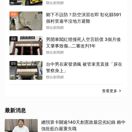
聯合新聞網
03
鄉下不設防？防空演習在即 彰化縣591
個村里逾半沒地方避難
聯合新聞網
04
男開車闖紅燈撞死人空言賠償 3個月後
又肇事致傷…二審改判1年
聯合新聞網
05
台中男在家發酒瘋 被管束竟直接「尿在
警察身上」
聯合新聞網
查看更多
最新消息
總預算卡關逾140天創憲政最惡劣紀錄 賴中
強批藍白嚴重失職