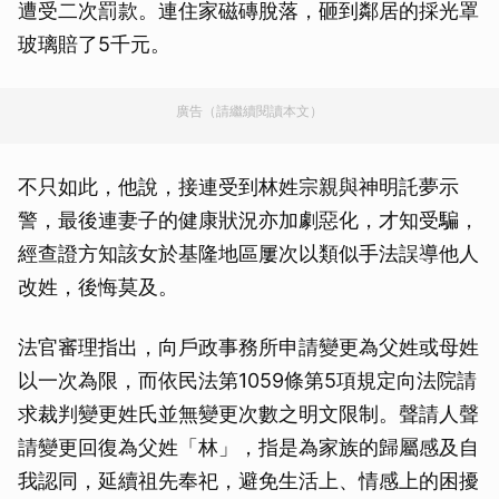
遭受二次罰款。連住家磁磚脫落，砸到鄰居的採光罩
玻璃賠了5千元。
廣告（請繼續閱讀本文）
不只如此，他說，接連受到林姓宗親與神明託夢示
警，最後連妻子的健康狀況亦加劇惡化，才知受騙，
經查證方知該女於基隆地區屢次以類似手法誤導他人
改姓，後悔莫及。
法官審理指出，向戶政事務所申請變更為父姓或母姓
以一次為限，而依民法第1059條第5項規定向法院請
求裁判變更姓氏並無變更次數之明文限制。聲請人聲
請變更回復為父姓「林」，指是為家族的歸屬感及自
我認同，延續祖先奉祀，避免生活上、情感上的困擾