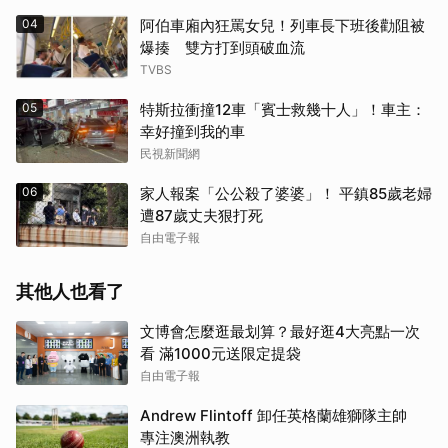
04
阿伯車廂內狂罵女兒！列車長下班後勸阻被
爆揍 雙方打到頭破血流
TVBS
05
特斯拉衝撞12車「賓士救幾十人」！車主：
幸好撞到我的車
民視新聞網
06
家人報案「公公殺了婆婆」！ 平鎮85歲老婦
遭87歲丈夫狠打死
自由電子報
其他人也看了
文博會怎麼逛最划算？最好逛4大亮點一次
看 滿1000元送限定提袋
自由電子報
Andrew Flintoff 卸任英格蘭雄獅隊主帥
專注澳洲執教