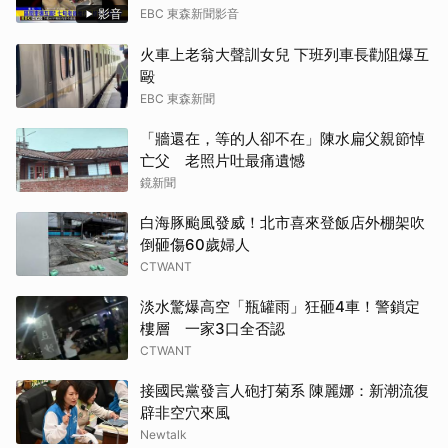
影音
EBC 東森新聞影音
火車上老翁大聲訓女兒 下班列車長勸阻爆互
毆
EBC 東森新聞
「牆還在，等的人卻不在」陳水扁父親節悼
亡父 老照片吐最痛遺憾
鏡新聞
白海豚颱風發威！北市喜來登飯店外棚架吹
倒砸傷60歲婦人
CTWANT
淡水驚爆高空「瓶罐雨」狂砸4車！警鎖定
樓層 一家3口全否認
CTWANT
接國民黨發言人砲打菊系 陳麗娜：新潮流復
辟非空穴來風
Newtalk