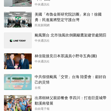
中央通訊社
美國「布魯金斯研究院訪團」來台！徐國
勇：民進黨將堅定守護台灣
民視新聞網
颱風襲台 北市強風吹倒圍籬鷹架建管處開罰
中央通訊社
林佳龍接見日本眾議員小野寺五典(圖)
中央通訊社
中共假借颱風「交管」台海 陸委會：顧好自
己的災情
台視
出席樹林父親節餐會 李四川：打造巨蛋城帶
動溪南發展
自由電子報