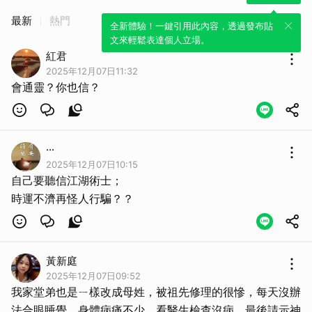
最新
熱門
全新體驗！一鍵引用此內容，透過發布貼
文來輕鬆表達個人立場。
紅君
2025年12月07日11:32
會通靈？你也信？
···
2025年12月07日10:15
自己要聽信江湖術士；
時運不濟再怪人行騙？？
黃新庭
2025年12月07日09:52
我家堂弟也是ㄧ樣改成母姓，被祖先修理的很慘，每天沒辦
法合眼睡覺，身體病痛不少，看醫生檢查沒病，最後請示神