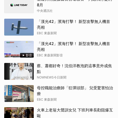
8月
中央通訊社
「漢光42」濱海打擊！ 新型攻擊無人機首
亮相
EBC 東森新聞
「漢光42」濱海打擊！ 新型攻擊無人機首
亮相
影音
EBC 東森新聞影音
蔡、蕭都好奇！沈伯洋教泡奶這事意外成焦
點
NOWNEWS今日新聞
母控職能治療師「狂彈頭部」 兒受驚害怕治
療
EBC 東森新聞
火車上老翁大聲訓女兒 下班列車長勸阻爆互
毆