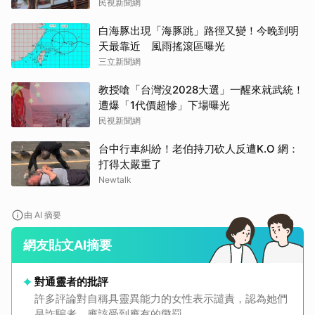
民視新聞網
白海豚出現「海豚跳」路徑又變！今晚到明
天最靠近 風雨搖滾區曝光
三立新聞網
教授嗆「台灣沒2028大選」一醒來就武統！
遭爆「1代價超慘」下場曝光
民視新聞網
台中行車糾紛！老伯持刀砍人反遭K.O 網：
打得太嚴重了
Newtalk
由 AI 摘要
網友貼文AI摘要
對通靈者的批評
許多評論對自稱具靈異能力的女性表示譴責，認為她們
是詐騙者，應該受到應有的懲罰。