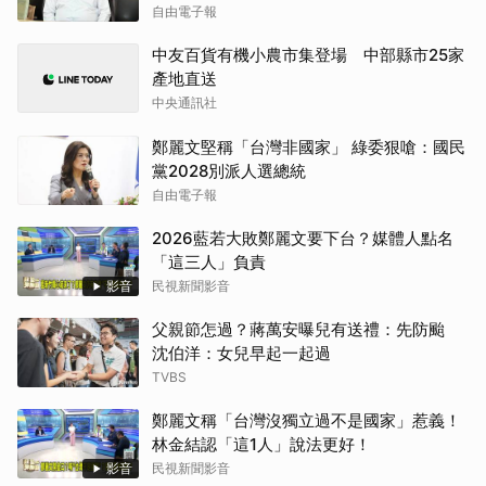
自由電子報
中友百貨有機小農市集登場 中部縣市25家
產地直送
中央通訊社
鄭麗文堅稱「台灣非國家」 綠委狠嗆：國民
黨2028別派人選總統
自由電子報
2026藍若大敗鄭麗文要下台？媒體人點名
「這三人」負責
影音
民視新聞影音
父親節怎過？蔣萬安曝兒有送禮：先防颱
沈伯洋：女兒早起一起過
TVBS
鄭麗文稱「台灣沒獨立過不是國家」惹義！
林金結認「這1人」說法更好！
影音
民視新聞影音