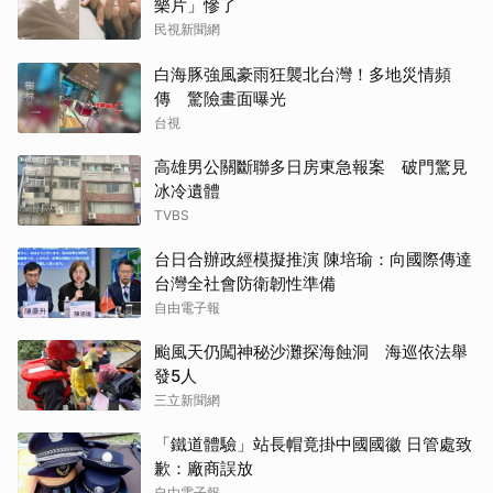
樂片」慘了
民視新聞網
白海豚強風豪雨狂襲北台灣！多地災情頻
傳 驚險畫面曝光
台視
高雄男公關斷聯多日房東急報案 破門驚見
冰冷遺體
TVBS
台日合辦政經模擬推演 陳培瑜：向國際傳達
台灣全社會防衛韌性準備
自由電子報
颱風天仍闖神秘沙灘探海蝕洞 海巡依法舉
發5人
三立新聞網
「鐵道體驗」站長帽竟掛中國國徽 日管處致
歉：廠商誤放
自由電子報