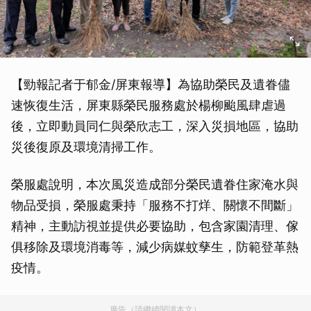
【勁報記者于郁金/屏東報導】為協助榮民及遺眷儘
速恢復生活，屏東縣榮民服務處於楊柳颱風肆虐過
後，立即動員同仁與榮欣志工，深入災損地區，協助
災後復原及環境清掃工作。
榮服處說明，本次風災造成部分榮民遺眷住家淹水與
物品受損，榮服處秉持「服務不打烊、關懷不間斷」
精神，主動訪視並提供必要協助，包含家園清理、傢
俱移除及環境消毒等，減少病媒蚊孳生，防範登革熱
疫情。
廣告（請繼續閱讀本文）