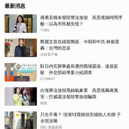
最新消息
蔣萬安稱未發陸警沒放假 吳思瑤揭時間序
酸：以為市民都失憶？
TVBS
鄭麗文昔在綠當獨派、今唱和中共 林俊憲
轟：台灣的悲哀
自由電子報
駐日內瓦辦事處長遭控職場霸凌、違規駕
駛 外交部組專案小組調查
CTWANT
白海豚沒放假甩鍋氣象署 吳思瑤轟蔣萬
安：巴威還沒發陸警放假騙票
鏡報
只生不養？ 澎湖13寶媽領完補助人失聯 子
女現況曝
EBC 東森新聞