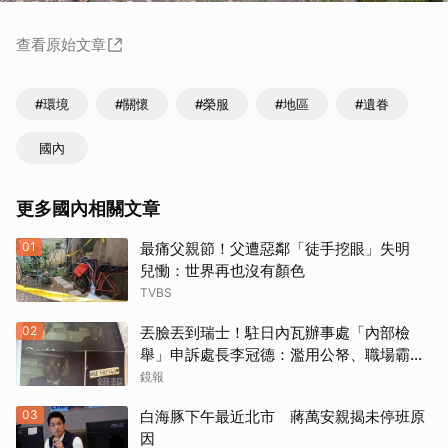
查看原始文章
#環境
#關懷
#榮服
#地區
#遺眷
國內
更多國內相關文章
01
最痛父親節！父遭惡鄰「徒手挖眼」失明
兒慟：世界再也沒有顏色
TVBS
02
丟臉丟到瑞士！駐日內瓦辦事處「內部檢
舉」申訴處長李冠德：濫用公帑、職場霸
凌、超速仔拒繳罰單 外交部要查了
鏡報
03
白海豚下午最近北市 蔣萬安親揭未停班原
因