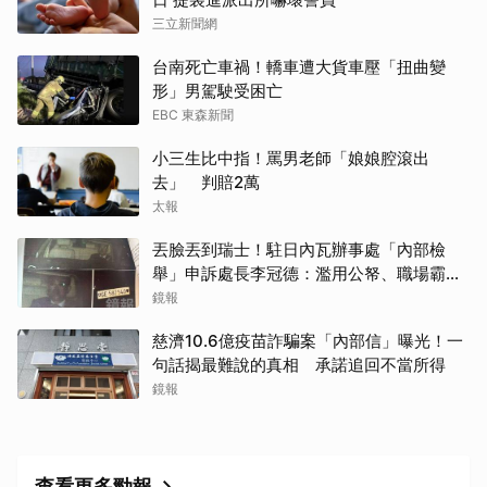
三立新聞網
台南死亡車禍！轎車遭大貨車壓「扭曲變
形」男駕駛受困亡
EBC 東森新聞
小三生比中指！罵男老師「娘娘腔滾出
去」 判賠2萬
太報
丟臉丟到瑞士！駐日內瓦辦事處「內部檢
舉」申訴處長李冠德：濫用公帑、職場霸
凌、超速仔拒繳罰單 外交部要查了
鏡報
取消
慈濟10.6億疫苗詐騙案「內部信」曝光！一
句話揭最難說的真相 承諾追回不當所得
鏡報
查看更多勁報