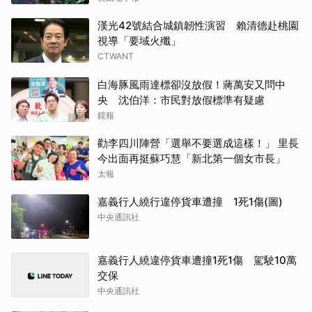
漢光42號結合城鎮韌性演習 賴清德赴桃園
視導「要域火殲」
CTWANT
白海豚風雨達標卻沒放假！蔣萬安又問中
央 沈伯洋：市民對放假標準有疑慮
鏡報
勸李四川陣營「選舉不要選成這樣！」 里長
今出面再挺蘇巧慧「新北第一個女市長」
太報
嘉義行人繞行違停貨車遭撞 1死1傷(圖)
中央通訊社
嘉義行人繞違停貨車遭撞1死1傷 駕駛10萬
交保
中央通訊社