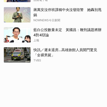
蔣萬安沒停班課稱中央沒發陸警 她轟別甩
鍋
NOWNEWS今日新聞
藍白公投數量未定 黃國昌：鞭刑議題將辦
4對4辯論
上報
快訊／遲未退房...高雄旅館人員開門驚見
「全裸男屍」
TVBS