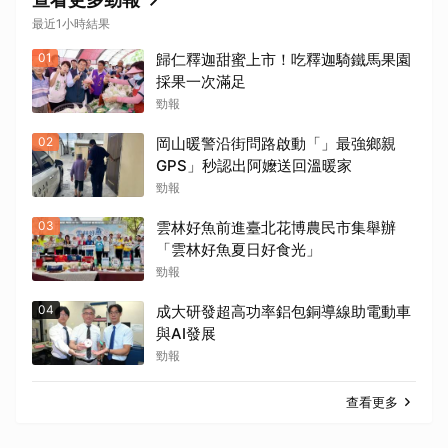
最近1小時結果
01
歸仁釋迦甜蜜上市！吃釋迦騎鐵馬果園
採果一次滿足
勁報
02
岡山暖警沿街問路啟動「」最強鄉親
GPS」秒認出阿嬤送回溫暖家
勁報
03
雲林好魚前進臺北花博農民市集舉辦
「雲林好魚夏日好食光」
勁報
04
成大研發超高功率鋁包銅導線助電動車
與AI發展
勁報
查看更多