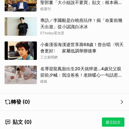
聖郭董「大小姐說不要買」貼文：根本兩碼
事
鏡週刊
專訪／李國毅是白曉燕玩伴！揭「命案前幾
天出遊」從小認識白冰冰
ETtoday星光雲
小秦漢張海漢逝世享壽68歲！曾合唱〈明天
會更好〉 家屬低調舉辦後事
三立新聞網
名導迎龍鳳胎出生20天就猝逝...4歲兒父親
節前夕喊：我沒爸爸！老師暖心一句話惹哭
遺孀
鏡報
轉發 (0)
貼文 (0)
建立貼文