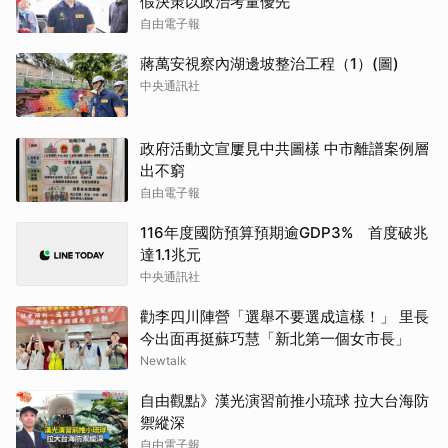
假決策以政治考量優先
自由電子報
蔣萬安視察內湖邊坡整治工程（1）(圖)
中央通訊社
政府活動文宣屢見中共圖樣 中市離譜案例層
出不窮
自由電子報
116年度國防預算預期逾GDP3% 首度破兆
達1.1兆元
中央通訊社
勸李四川陣營「選舉不要選成這樣！」 里長
今出面再挺蘇巧慧「新北第一個女市長」
Newtalk
自由觀點》漢光演習前推小琉球 拉大台海防
禦縱深
自由電子報