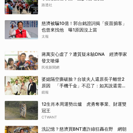
路透社
慈濟被騙10億！郭台銘證詞揭「疫苗掮客」
也曾來找他 曝1原因沒上當
太報
蔣萬安心虛了？遭質疑未驗DNA 經濟學家
發文嗆爆
民視新聞網
婆媳隔空撕破臉？台玻夫人還原長子離世2
原因 「手機千金」不忍了：如其說還需要
離開嗎？
鏡報
12生肖本周運勢出爐 虎勇奪事業、財運雙
冠王
CTWANT
洗記憶？慈濟買BNT遭詐綠狂轟在野 網朝