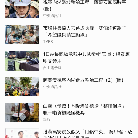
視察內湖邊坡整治工程 蔣萬安回應時事
(圖)
中央通訊社
市場拜票擋人去路遭嗆聲 沈伯洋道歉了
「希望能夠精進動線」
TVBS
1日站長體驗竟戴中共國徽帽 官員：標案應
明文禁用
自由電子報
蔣萬安視察內湖邊坡整治工程（2）(圖)
中央通訊社
白海豚發威！基隆港貨櫃場「整排倒塌」
數十噸貨櫃險砸機具
鏡報
批蔣萬安沒放假又「甩鍋中央」 吳思瑤：放