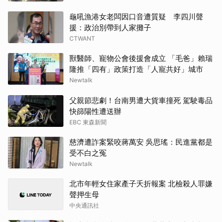
龜吼漁港女老闆因口音遭質疑 李四川聲
援：政治別帶到人家攤子
CTWANT
獸醫師、寵物公會後援會成立 「毛爸」賴瑞
隆推「四有」政策打造「人寵共好」城市
Newtalk
父親節悲劇！台南男遭大貨車撞死 駕駛毒品
快篩陽性遭送辦
EBC 東森新聞
慈濟遭詐案緊咬蔣萬安 吳思瑤：民進黨都是
受不白之冤
Newtalk
北市年輕女住家產子夭折報案 北檢殺人罪嫌
聲押生母
中央通訊社