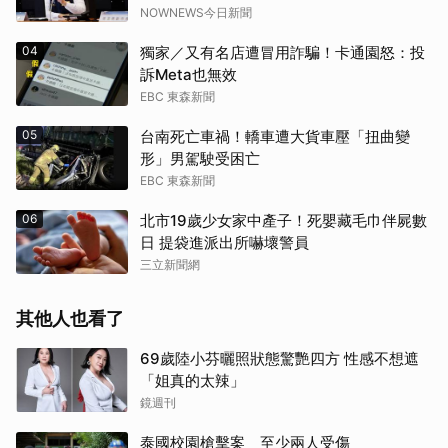
NOWNEWS今日新聞
04
獨家／又有名店遭冒用詐騙！卡通園怒：投
訴Meta也無效
EBC 東森新聞
05
台南死亡車禍！轎車遭大貨車壓「扭曲變
形」男駕駛受困亡
EBC 東森新聞
06
北市19歲少女家中產子！死嬰藏毛巾伴屍數
日 提袋進派出所嚇壞警員
三立新聞網
其他人也看了
69歲陸小芬曬照狀態驚艷四方 性感不想遮
「姐真的太辣」
鏡週刊
泰國校園槍擊案 至少兩人受傷