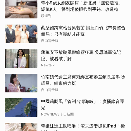
帶小9歲女網友開房！新北男「無套遭拒」
爆氣K人 警到場傻眼搜到手銬、改造槍
鏡週刊
蔡壁如跨黨站台吳若茵 談藍白竹北市長整合
僵局：只有團結才能贏
自由電子報
蔣萬安不放颱風假綠營狂罵 吳思瑤轟洗記
憶、被看破手腳
Newtalk
竹南鎮代會主席何秀綿宣布參選鎮長選舉 徐
耀昌、鍾東錦力挺
自由電子報
中國藉颱風「管制台灣海峽」！廣播錄音曝
光
NOWNEWS今日新聞
帶嫩妹進主臥嘿咻！渣夫遭妻抓包iPad「極