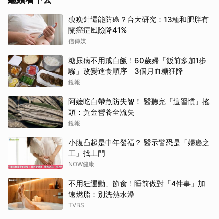
瘦瘦針還能防癌？台大研究：13種和肥胖有
關癌症風險降41%
信傳媒
糖尿病不用戒白飯！60歲婦「飯前多加1步
驟」改變進食順序 3個月血糖狂降
鏡報
阿嬤吃白帶魚防失智！ 醫聽完「這習慣」搖
頭：黃金營養全流失
鏡報
小腹凸起是中年發福？ 醫示警恐是「婦癌之
王」找上門
NOW健康
不用狂運動、節食！睡前做對「4件事」加
速燃脂：別洗熱水澡
TVBS