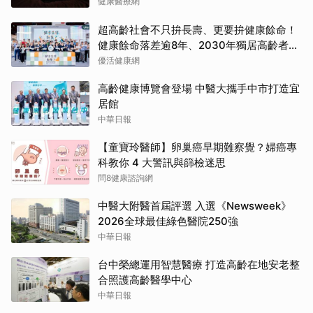
健康醫療網
超高齡社會不只拚長壽、更要拚健康餘命！
健康餘命落差逾8年、2030年獨居高齡者估
破百萬戶
優活健康網
高齡健康博覽會登場 中醫大攜手中市打造宜
居館
中華日報
【童寶玲醫師】卵巢癌早期難察覺？婦癌專
科教你 4 大警訊與篩檢迷思
問8健康諮詢網
中醫大附醫首屆評選 入選《Newsweek》
2026全球最佳綠色醫院250強
中華日報
台中榮總運用智慧醫療 打造高齡在地安老整
合照護高齡醫學中心
中華日報