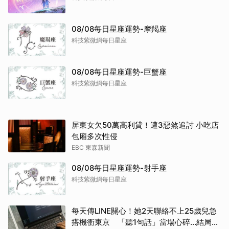
08/08每日星座運勢-摩羯座
科技紫微網每日星座
08/08每日星座運勢-巨蟹座
科技紫微網每日星座
屏東女欠50萬高利貸！遭3惡煞追討 小吃店
包廂多次性侵
EBC 東森新聞
08/08每日星座運勢-射手座
科技紫微網每日星座
每天傳LINE關心！她2天聯絡不上25歲兒急
搭機衝東京 「聽1句話」當場心碎...結局看