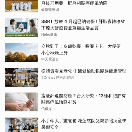
胖族群用藥 肥胖相關癌症風險降
健康醫療網
SBRT 放療 4 月起已納健保 ! 肝肺寡轉移省
下龐大醫療費並兼顧生活品質
Heho健康
立秋到了！皮膚乾癢、喉嚨卡卡、大便硬
小心秋燥上身
中天電視台
從體質看見老化 中醫健檢助銀髮族健康管理
TCnews 慈善新聞網
瘦瘦針還能防癌？台大研究：13種和肥胖有
關癌症風險降41%
信傳媒
小手牽大手畫爸爸 花蓮慈院父親節陪病童學
暑假安全