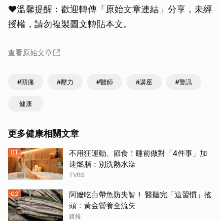
❤溫馨提醒：歡迎轉傳「原始文章連結」分享，未經
授權，請勿複製圖文轉貼本文。
查看原始文章
#頭痛
#壓力
#醫師
#講座
#警訊
健康
更多健康相關文章
01
不用狂運動、節食！睡前做對「4件事」加
速燃脂：別洗熱水澡
TVBS
02
阿嬤吃白帶魚防失智！ 醫聽完「這習慣」搖
頭：黃金營養全流失
鏡報