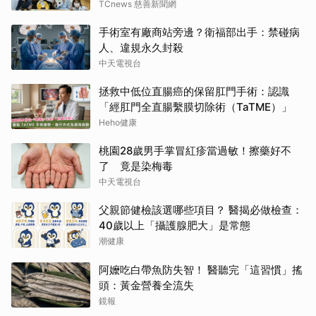
TCnews 慈善新聞網
手術室有廠商站旁邊？衛福部出手：禁碰病
人、違規永久封殺
中天電視台
拯救中低位直腸癌的保留肛門手術：認識
「經肛門全直腸繫膜切除術（TaTME）」
Heho健康
桃園28歲男手掌冒紅疹當過敏！擦藥好不
了 竟是染梅毒
中天電視台
父親節健檢該選哪些項目？ 醫揭必做檢查：
40歲以上「攝護腺肥大」是常態
潮健康
阿嬤吃白帶魚防失智！ 醫聽完「這習慣」搖
頭：黃金營養全流失
鏡報