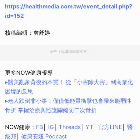
https://healthmedia.com.tw/event_detail.php?
id=152
核稿編輯：詹舒婷
廣告（請繼續閱讀本文）
更多NOW健康報導
▸醫美亂象背後的本質！ 從「小害除大害」到商業化
困境的反思
▸老人跌倒非小事！僅僅低能量衝擊也會帶來脆弱性
骨折 掌握治療與照護關鍵防二次骨折
NOW健康：
FB
│
IG
│
Threads
│
YT
│
官方LINE
│
醫
級邦
│
健康安妞 Podcast