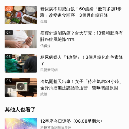
03
糖尿病不用戒白飯！60歲婦「飯前多加1步
驟」改變進食順序 3個月血糖狂降
鏡報
04
瘦瘦針還能防癌？台大研究：13種和肥胖有
關癌症風險降41%
信傳媒
05
糖尿病婦人「1改變」！3個月糖化血色素降
了
民視新聞網
06
冷氣開整天出事！女子「待冷氣房24小時」
全身抽搐無法說話急送醫 醫曝關鍵原因
鏡報
其他人也看了
12星座今日運勢〈08.08星期六〉
科技紫微網每日星座