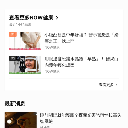
查看更多NOW健康
最近1小時結果
01
小腹凸起是中年發福？ 醫示警恐是「婦
癌之王」找上門
NOW健康
02
用眼過度恐讓水晶體「早熟」！ 醫揭白
內障年輕化成因
NOW健康
查看更多
最新消息
睡前關燈就能護腦？夜間光害恐悄悄拉高失
智風險
姊妹淘