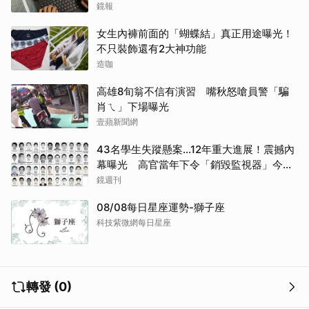
哭網
鏡報
女生內褲前面的「蝴蝶結」真正用途曝光！
不只裝飾還有2大神功能
造咖
高雄8旬翁不信有演習 嘴秋怒嗆員警「騙
肖ㄟ」下場曝光
壹蘋新聞網
43名學生失蹤懸案...12年重大進展！震撼內
幕曝光 高官當年下令「銷毀監視器」今遭
逮
鏡週刊
08/08每日星座運勢-獅子座
科技紫微網每日星座
轉發 (0)