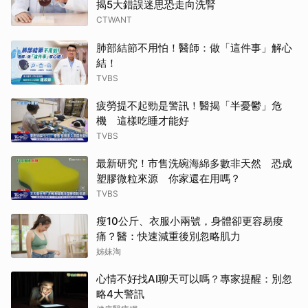
揭5大錯誤迷思恐走向洗腎
CTWANT
肺部結節不用怕！醫師：做「這件事」解心
結！
TVBS
疲勞提不起勁是警訊！醫揭「半憂鬱」危
機 這樣吃睡才能好
TVBS
最新研究！市售洗碗海綿多數非天然 恐成
塑膠微粒來源 你家還在用嗎？
TVBS
瘦10公斤、衣服小兩號，身體卻更容易痠
痛？醫：快速減重後別忽略肌力
姊妹淘
心情不好找AI聊天可以嗎？專家提醒：別忽
略4大警訊