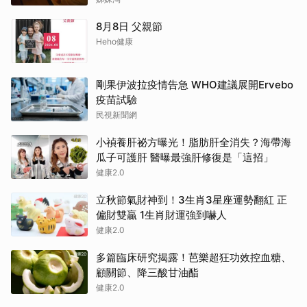
8月8日 父親節
Heho健康
剛果伊波拉疫情告急 WHO建議展開Ervebo
疫苗試驗
民視新聞網
小禎養肝祕方曝光！脂肪肝全消失？海帶海
瓜子可護肝 醫曝最強肝修復是「這招」
健康2.0
立秋節氣財神到！3生肖3星座運勢翻紅 正
偏財雙贏 1生肖財運強到嚇人
健康2.0
多篇臨床研究揭露！芭樂超狂功效控血糖、
顧關節、降三酸甘油酯
健康2.0