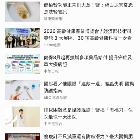
健檢腎功能正常別大意！醫：蛋白尿異常恐
是洗腎警訊
健康醫療網
2026 高齡健康產業博覽會 / 經濟部技術司
專館 3 大展區、30 項高齡健康科技一次看
Heho健康
健保8月起再擴增多項藥品給付 提升癌症及
重大疾病照
中華日報
醫起看／他隱眼「連戴一週」差點失明 醫揭
防護指南
EBC 東森新聞
排尿困難竟是攝護腺癌！醫揭「海福刀」住
院最快一天出院
中天電視台
瘦瘦針不只減重還有防癌潛力？臺大醫揭肥