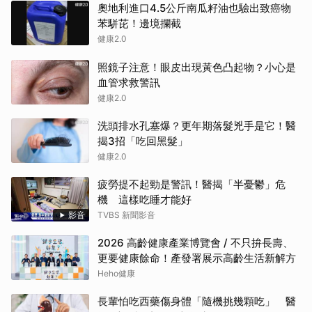
奧地利進口4.5公斤南瓜籽油也驗出致癌物
苯駢芘！邊境攔截
健康2.0
照鏡子注意！眼皮出現黃色凸起物？小心是
血管求救警訊
健康2.0
洗頭排水孔塞爆？更年期落髮兇手是它！醫
揭3招「吃回黑髮」
健康2.0
疲勞提不起勁是警訊！醫揭「半憂鬱」危
機 這樣吃睡才能好
影音
TVBS 新聞影音
2026 高齡健康產業博覽會 / 不只拚長壽、
更要健康餘命！產發署展示高齡生活新解方
Heho健康
長輩怕吃西藥傷身體「隨機挑幾顆吃」 醫