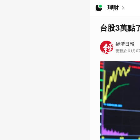
理財
台股3萬點
經濟日報
更新於 01月07