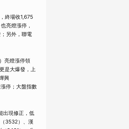
，終場收1,675
）也亮燈漲停，
燈；另外，聯電
。
3）亮燈漲停領
股更是大爆發，上
、燁興
亮燈漲停；大盤指數
能出現修正，低
3532）、漢