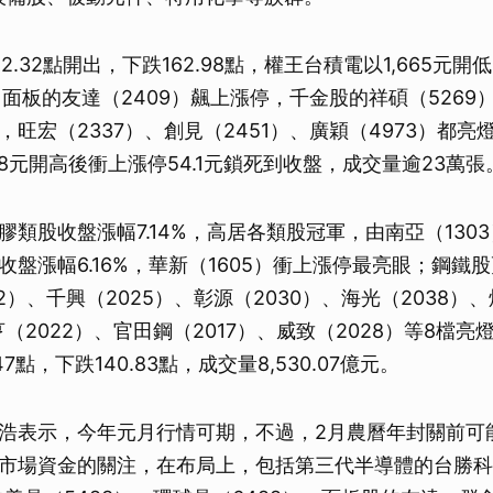
12.32點開出，下跌162.98點，權王台積電以1,665元開低
，面板的友達（2409）飆上漲停，千金股的祥碩（5269
旺宏（2337）、創見（2451）、廣穎（4973）都亮
0.8元開高後衝上漲停54.1元鎖死到收盤，成交量逾23萬張
膠類股收盤漲幅7.14%，高居各類股冠軍，由南亞（130
收盤漲幅6.16%，華新（1605）衝上漲停最亮眼；鋼鐵
2）、千興（2025）、彰源（2030）、海光（2038）
亨（2022）、官田鋼（2017）、威致（2028）等8檔
.47點，下跌140.83點，成交量8,530.07億元。
浩表示，今年元月行情可期，不過，2月農曆年封關前可
市場資金的關注，在布局上，包括第三代半導體的台勝科（