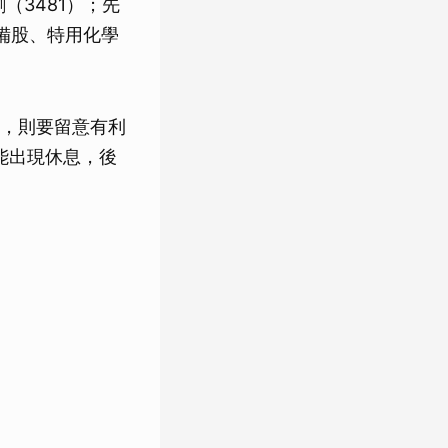
（3481）；先
設備股、特用化學
，則要留意有利
能出現休息，後