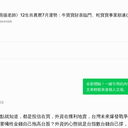
雨揚老師》12生肖農曆7月運勢：牛寶寶財喜臨門、蛇寶寶事業順遂(
Newtalk
全新體驗！一鍵引用此內
文來輕鬆表達個人立場。
38
點就知道，都是投信在買，外資在獲利地賣，台灣未來爆發戰爭
要犧牲金錢自己拖高台股？外資的心態就是台指數台錢自己撐，