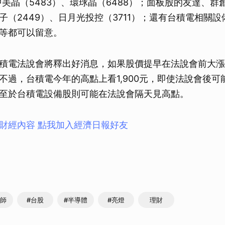
中美晶（5483）、環球晶（6488）；面板股的友達、群創
子（2449）、日月光投控（3711）；還有台積電相關
等都可以留意。
積電法說會將釋出好消息，如果股價提早在法說會前大漲
不過，台積電今年的高點上看1,900元，即使法說會後可
至於台積電設備股則可能在法說會隔天見高點。
財經內容 點我加入經濟日報好友
析師
#台股
#半導體
#亮燈
理財