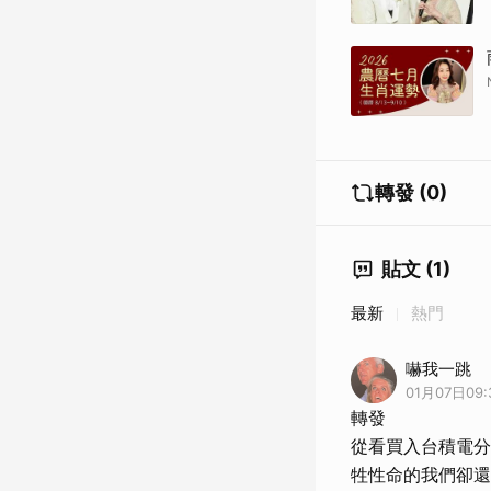
轉發 (0)
貼文 (1)
最新
熱門
嚇我一跳
01月07日09:
轉發
從看買入台積電分
牲性命的我們卻還