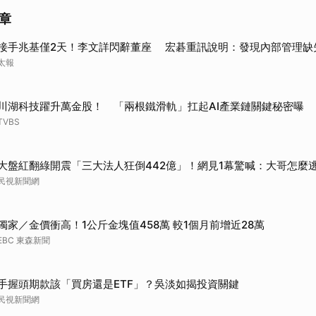
章
接手兆基僅2天！李文詳閃辭董座 宏碁重訊說明：發現內部管理缺
太報
川湖科技躍升萬金股！ 「兩根鐵滑軌」扛起AI產業鏈關鍵秘密曝
TVBS
大盤紅翻綠開震「三大法人狂倒442億」！網見1幕驚喊：大哥怎麼
民視新聞網
獨家／金價衝高！1公斤金塊值458萬 較1個月前增近28萬
EBC 東森新聞
手握頭期款該「買房還是ETF」？吳淡如揭投資關鍵
民視新聞網