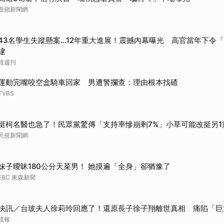
壹蘋新聞網
43名學生失蹤懸案...12年重大進展！震撼內幕曝光 高官當年下令
逮
鏡週刊
運動完嘴咬空盒騎車回家 男遭警攔查：理由根本找碴
TVBS
挺柯名醫也急了！民眾黨驚傳「支持率慘崩剩7%」小草可能改挺另1
民視新聞網
妹子曖昧180公分天菜男！ 她摸遍「全身」卻猶豫了
EBC 東森新聞
快訊／台玻夫人徐莉玲回應了！還原長子徐子翔離世真相 痛陷「巨
鏡報