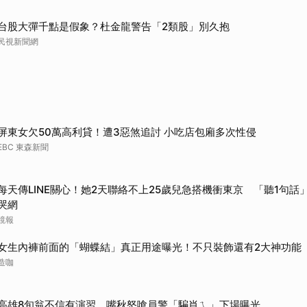
取消
台股大彈千點是假象？杜金龍警告「2類股」別久抱
民視新聞網
屏東女欠50萬高利貸！遭3惡煞追討 小吃店包廂多次性侵
EBC 東森新聞
每天傳LINE關心！她2天聯絡不上25歲兒急搭機衝東京 「聽1句話」
哭網
鏡報
女生內褲前面的「蝴蝶結」真正用途曝光！不只裝飾還有2大神功能
造咖
高雄8旬翁不信有演習 嘴秋怒嗆員警「騙肖ㄟ」下場曝光