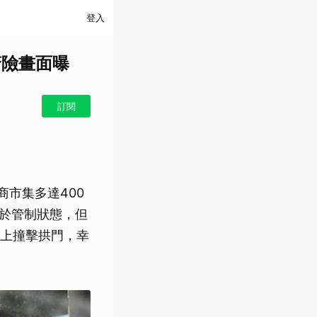
登入
驚險畫面曝
訂閱
商市集多達400
仍於管制狀態，但
上撞擊拱門，幸