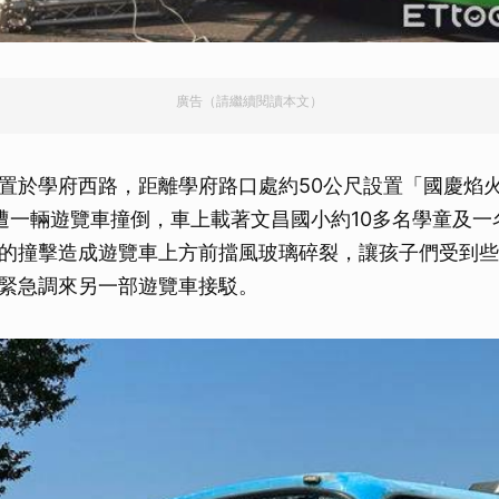
廣告（請繼續閱讀本文）
置於學府西路，距離學府路口處約50公尺設置「國慶焰
遭一輛遊覽車撞倒，車上載著文昌國小約10多名學童及一
的撞擊造成遊覽車上方前擋風玻璃碎裂，讓孩子們受到些
緊急調來另一部遊覽車接駁。