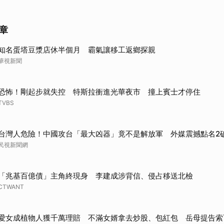
取消
章
知名蛋塔豆漿店休半個月 霸氣讓移工返鄉探親
華視新聞
恐怖！剛起步就失控 特斯拉衝進光華夜市 撞上賓士才停住
TVBS
台灣人危險！中國攻台「最大凶器」竟不是解放軍 外媒震撼點名2
民視新聞網
「兆基百億債」主角終現身 李建成涉背信、侵占移送北檢
CTWANT
愛女成植物人獲千萬理賠 不滿女婿拿去炒股、包紅包 岳母提告索