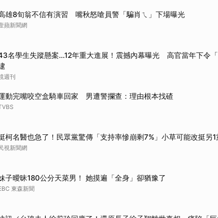
高雄8旬翁不信有演習 嘴秋怒嗆員警「騙肖ㄟ」下場曝光
壹蘋新聞網
43名學生失蹤懸案...12年重大進展！震撼內幕曝光 高官當年下令
逮
鏡週刊
運動完嘴咬空盒騎車回家 男遭警攔查：理由根本找碴
TVBS
挺柯名醫也急了！民眾黨驚傳「支持率慘崩剩7%」小草可能改挺另1
民視新聞網
妹子曖昧180公分天菜男！ 她摸遍「全身」卻猶豫了
EBC 東森新聞