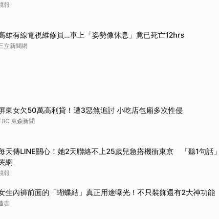
鏡報
高雄有線電視維修員…車上「姿勢像休息」竟已死亡12hrs
三立新聞網
屏東女欠50萬高利貸！遭3惡煞追討 小吃店包廂多次性侵
EBC 東森新聞
每天傳LINE關心！她2天聯絡不上25歲兒急搭機衝東京 「聽1句話」
哭網
鏡報
女生內褲前面的「蝴蝶結」真正用途曝光！不只裝飾還有2大神功能
造咖