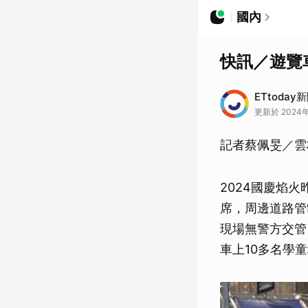
國內
快訊／遊覽
ETtoday
更新於 2024年
記者蔡佩旻／雲
2024國慶焰
席，周邊道路管
現場無警方交管
車上10多名學