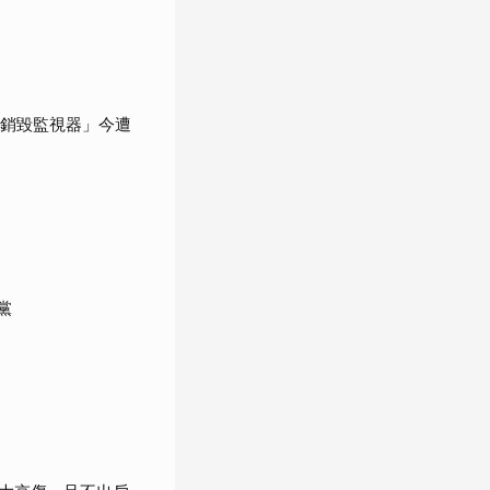
「銷毀監視器」今遭
黨