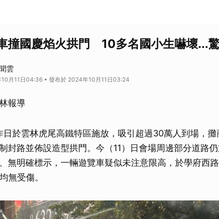
車撞國慶焰火拱門 10多名國小生嚇壞...
新聞雲
10月11日04:36 • 發布於 2024年10月11日03:24
林報導
火昨日於雲林虎尾高鐵特區施放，吸引超過30萬人到場，攤
制封路並佈設造型拱門。今（11）日會場周邊部分道路
、無明確標示，一輛遊覽車疑似未注意限高，於學府西路
童均無受傷。