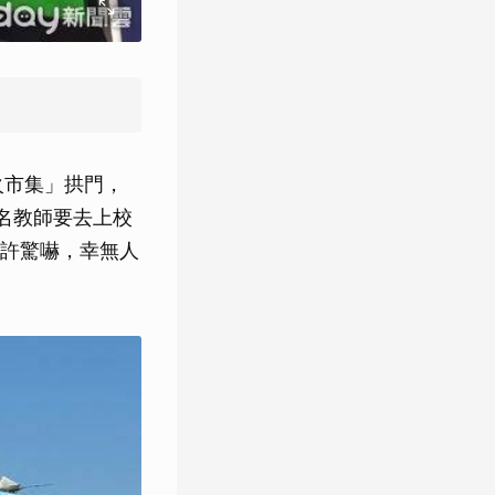
火市集」拱門，
名教師要去上校
許驚嚇，幸無人