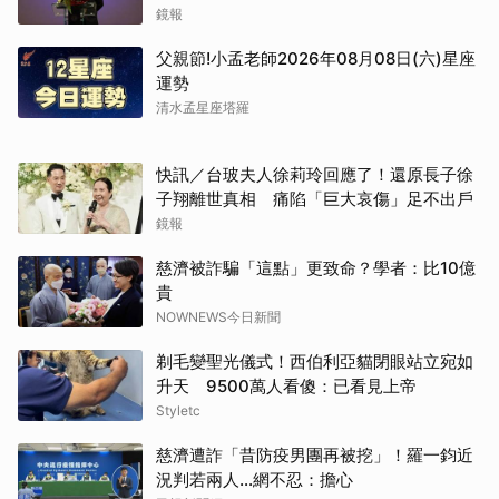
網絡
鏡報
父親節!小孟老師2026年08月08日(六)星座
運勢
清水孟星座塔羅
快訊／台玻夫人徐莉玲回應了！還原長子徐
子翔離世真相 痛陷「巨大哀傷」足不出戶
鏡報
慈濟被詐騙「這點」更致命？學者：比10億
貴
NOWNEWS今日新聞
取消
剃毛變聖光儀式！西伯利亞貓閉眼站立宛如
升天 9500萬人看傻：已看見上帝
Styletc
慈濟遭詐「昔防疫男團再被挖」！羅一鈞近
況判若兩人…網不忍：擔心