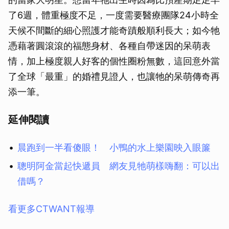
了6週，體重極度不足，一度需要醫療團隊24小時全
天候不間斷的細心照護才能奇蹟般順利長大；如今牠
憑藉著圓滾滾的福態身材、各種自帶迷因的呆萌表
情，加上極度親人好客的個性圈粉無數，這回意外當
了全球「最重」的婚禮見證人，也讓牠的呆萌傳奇再
添一筆。
延伸閱讀
晨跑到一半看傻眼！ 小鴨的水上樂園映入眼簾
聰明阿金當起快遞員 網友見牠萌樣嗨翻：可以出
借嗎？
看更多CTWANT報導