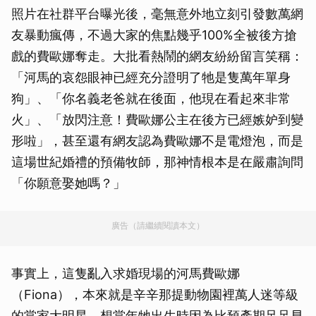
照片在社群平台曝光後，毫無意外地立刻引發數萬網
友暴動瘋傳，不過大家的焦點幾乎100%全被後方搶
戲的費歐娜奪走。大批看熱鬧的網友紛紛留言笑稱：
「河馬的哀怨眼神已經充分證明了牠是隻萬年單身
狗」、「你名義老爸就在後面，他現在看起來非常
火」、「放閃注意！費歐娜公主在後方已經嫉妒到變
形啦」，甚至還有網友認為費歐娜不是電燈泡，而是
這場世紀婚禮的預備牧師，那神情根本是在嚴肅詢問
「你願意娶她嗎？」
廣告（請繼續閱讀本文）
事實上，這隻亂入求婚現場的河馬費歐娜
（Fiona），本來就是辛辛那提動物園裡萬人迷等級
的當家大明星。想當年牠出生時因為比預產期足足早