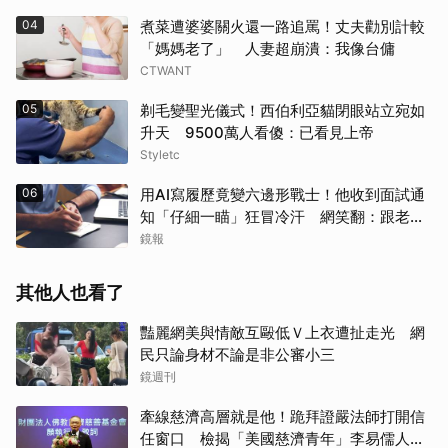
04
煮菜遭婆婆關火還一路追罵！丈夫勸別計較
「媽媽老了」 人妻超崩潰：我像台傭
CTWANT
05
剃毛變聖光儀式！西伯利亞貓閉眼站立宛如
升天 9500萬人看傻：已看見上帝
Styletc
06
用AI寫履歷竟變六邊形戰士！他收到面試通
知「仔細一瞄」狂冒冷汗 網笑翻：跟老闆
禮尚往來
鏡報
其他人也看了
豔麗網美與情敵互毆低Ｖ上衣遭扯走光 網
民只論身材不論是非公審小三
鏡週刊
牽線慈濟高層就是他！跪拜證嚴法師打開信
任窗口 檢揭「美國慈濟青年」李易儒人脈