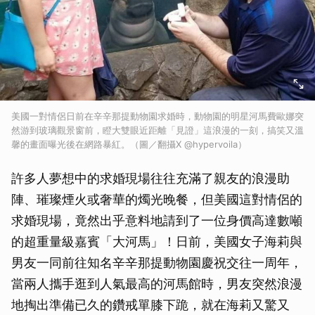
美國一對情侶日前在辛辛那提動物園求婚時，動物園的明星河馬費歐娜突
然游到玻璃觀景窗前，瞪大雙眼近距離「見證」這浪漫的一刻，搞笑又溫
馨的畫面曝光後在網路暴紅。（圖／翻攝X @hypervoila）
許多人夢想中的求婚現場往往充滿了親友的浪漫助
陣、璀璨煙火或奢華的燭光晚餐，但美國這對情侶的
求婚現場，竟然出乎意料地請到了一位身價高達數噸
的超重量級嘉賓「大河馬」！日前，美國女子海莉與
男友一同前往知名辛辛那提動物園慶祝交往一周年，
當兩人攜手逛到人氣最高的河馬館時，男友突然浪漫
地掏出準備已久的鑽戒單膝下跪，就在海莉又驚又