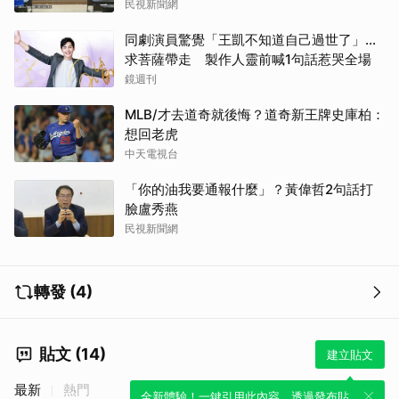
民視新聞網
同劇演員驚覺「王凱不知道自己過世了」...
求菩薩帶走 製作人靈前喊1句話惹哭全場
鏡週刊
MLB/才去道奇就後悔？道奇新王牌史庫柏：
想回老虎
中天電視台
「你的油我要通報什麼」？黃偉哲2句話打
臉盧秀燕
民視新聞網
轉發 (4)
貼文 (14)
建立貼文
最新
熱門
全新體驗！一鍵引用此內容，透過發布貼