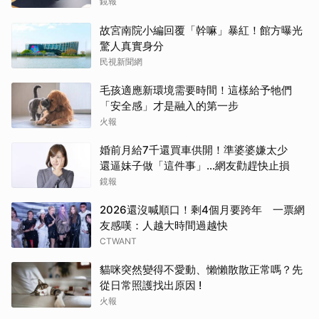
禮尚往來
鏡報
故宮南院小編回覆「幹嘛」暴紅！館方曝光
驚人真實身分
民視新聞網
毛孩適應新環境需要時間！這樣給予牠們
「安全感」才是融入的第一步
火報
婚前月給7千還買車供開！準婆婆嫌太少
還逼妹子做「這件事」…網友勸趕快止損
鏡報
2026還沒喊順口！剩4個月要跨年 一票網
友感嘆：人越大時間過越快
CTWANT
貓咪突然變得不愛動、懶懶散散正常嗎？先
從日常照護找出原因 !
火報