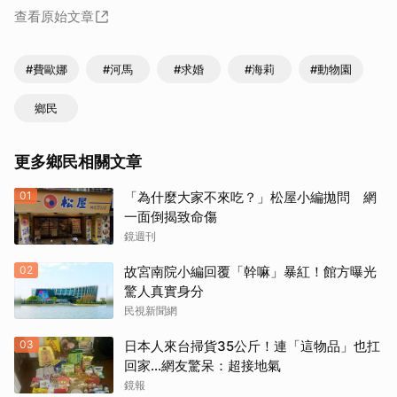
查看原始文章
#費歐娜
#河馬
#求婚
#海莉
#動物園
鄉民
更多鄉民相關文章
01
「為什麼大家不來吃？」松屋小編拋問 網
一面倒揭致命傷
鏡週刊
02
故宮南院小編回覆「幹嘛」暴紅！館方曝光
驚人真實身分
民視新聞網
03
日本人來台掃貨35公斤！連「這物品」也扛
回家...網友驚呆：超接地氣
鏡報