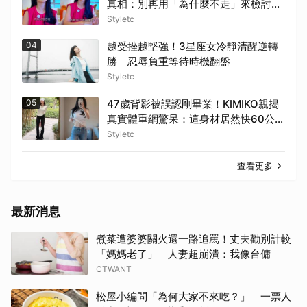
真相：別再用「為什麼不走」來檢討受
害者
Styletc
04
越受挫越堅強！3星座女冷靜清醒逆轉
勝 忍辱負重等待時機翻盤
Styletc
05
47歲背影被誤認剛畢業！KIMIKO親揭
真實體重網驚呆：這身材居然快60公
斤？
Styletc
查看更多
最新消息
煮菜遭婆婆關火還一路追罵！丈夫勸別計較
「媽媽老了」 人妻超崩潰：我像台傭
CTWANT
松屋小編問「為何大家不來吃？」 一票人