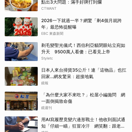
點出3大問題：滿手好牌打到爛
CTWANT
2026一下就過一半？網驚「剩4個月就跨
年」最恐怖提醒曝
EBC 東森新聞
剃毛變聖光儀式！西伯利亞貓閉眼站立宛如
升天 9500萬人看傻：已看見上帝
Styletc
日本人來台掃貨35公斤！連「這物品」也扛
回家...網友驚呆：超接地氣
鏡報
「為什麼大家不來吃？」松屋小編拋問 網
一面倒揭致命傷
鏡週刊
用AI寫履歷竟變六邊形戰士！他收到面試通
知「仔細一瞄」狂冒冷汗 網笑翻：跟老闆