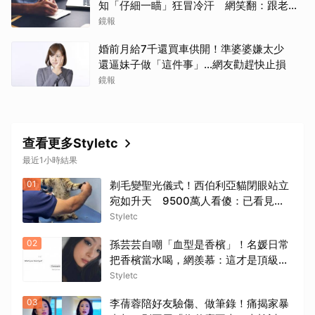
知「仔細一瞄」狂冒冷汗 網笑翻：跟老闆
禮尚往來
鏡報
婚前月給7千還買車供開！準婆婆嫌太少
還逼妹子做「這件事」…網友勸趕快止損
鏡報
查看更多Styletc
最近1小時結果
01
剃毛變聖光儀式！西伯利亞貓閉眼站立
宛如升天 9500萬人看傻：已看見上
帝
Styletc
02
孫芸芸自嘲「血型是香檳」！名媛日常
把香檳當水喝，網羨慕：這才是頂級生
活
Styletc
03
李蒨蓉陪好友驗傷、做筆錄！痛揭家暴