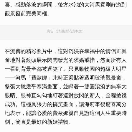
喜、感動落淚的瞬間，後方水池的大河馬竟剛好游到
觀景窗前完美同框。
廣告（請繼續閱讀本文）
在流傳的精彩照片中，這對沉浸在幸福中的情侶正興
奮地對著鏡頭展示閃閃發光的求婚戒指，然而所有人
一看到背景全都被逗笑了。只見動物園的超級大明星
——河馬「費歐娜」此時正緊貼著透明玻璃觀景窗，
整張大臉幾乎塞滿畫面，並瞪著一雙圓滾滾的無辜大
眼睛、眼神直勾勾地盯著這對放閃的新人，全程搶鏡
成功。這極具張力的搞笑畫面，讓海莉事後驚喜萬分
地表示，能讓心愛的費歐娜親自見證這個人生重要時
刻，簡直是最好的新婚禮物。