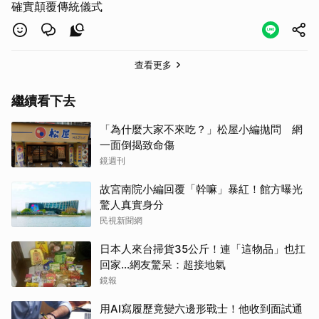
確實顛覆傳統儀式
查看更多
繼續看下去
「為什麼大家不來吃？」松屋小編拋問 網
一面倒揭致命傷
鏡週刊
故宮南院小編回覆「幹嘛」暴紅！館方曝光
驚人真實身分
民視新聞網
日本人來台掃貨35公斤！連「這物品」也扛
回家...網友驚呆：超接地氣
鏡報
用AI寫履歷竟變六邊形戰士！他收到面試通