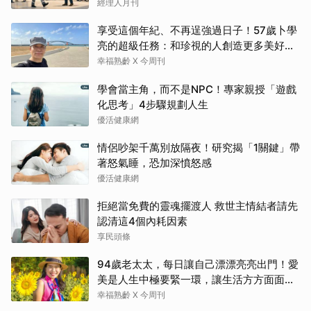
經理人月刊
享受這個年紀、不再逞強過日子！57歲卜學
亮的超級任務：和珍視的人創造更多美好記
憶
幸福熟齡 X 今周刊
學會當主角，而不是NPC！專家親授「遊戲
化思考」4步驟規劃人生
優活健康網
情侶吵架千萬別放隔夜！研究揭「1關鍵」帶
著怒氣睡，恐加深憤怒感
優活健康網
拒絕當免費的靈魂擺渡人 救世主情結者請先
認清這4個內耗因素
享民頭條
94歲老太太，每日讓自己漂漂亮亮出門！愛
美是人生中極要緊一環，讓生活方方面面，
更加豐富有樂趣
幸福熟齡 X 今周刊