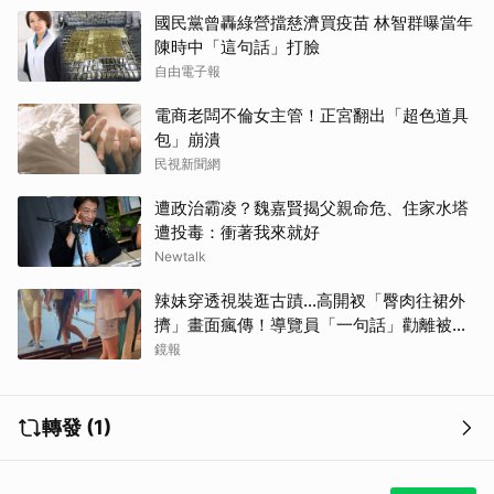
國民黨曾轟綠營擋慈濟買疫苗 林智群曝當年
陳時中「這句話」打臉
自由電子報
電商老闆不倫女主管！正宮翻出「超色道具
包」崩潰
民視新聞網
遭政治霸凌？魏嘉賢揭父親命危、住家水塔
遭投毒：衝著我來就好
Newtalk
辣妹穿透視裝逛古蹟…高開衩「臀肉往裙外
擠」畫面瘋傳！導覽員「一句話」勸離被狂
讚
鏡報
轉發 (1)