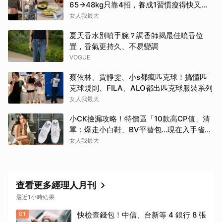
65→48kg只靠4招，養成1習慣瘦得快又不
復胖
女人我最大
夏天香水別噴手腕？調香師揭最佳噴香位
置，香氣更持久、不易變調
VOGUE
蔡依林、賈靜雯、小s都瘋匹克球！搞懂匹
克球規則、FILA、ALO都出匹克球服裝系列
女人我最大
小CK撿漏攻略！特價區「10款高CP值」清
單：爆走小白鞋、BV平替包…現在入手省一
筆
女人我最大
查看更多經理人月刊
最近1小時結果
01
快檢查錢包！中信、台新等 4 銀行 8 張