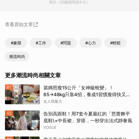
廣告（請繼續閱讀本文）
查看原始文章
#象限
#工作
#問題
#心力
#輕鬆
潮流時尚
更多潮流時尚相關文章
01
當媽照瘦15公斤「女神級蛻變」！
65→48kg只靠4招，養成1習慣瘦得快又不
復胖
女人我最大
02
告別高跟鞋！用7套今夏最紅的「芭蕾舞平
底鞋\+中長裙」穿搭，一秒穿出法式靜奢風
VOGUE