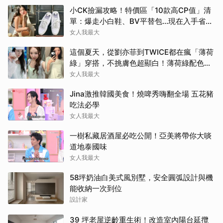
小CK撿漏攻略！特價區「10款高CP值」清
單：爆走小白鞋、BV平替包…現在入手省一
筆
女人我最大
這個夏天，從劉亦菲到TWICE都在瘋「薄荷
綠」穿搭，不挑膚色超顯白！薄荷綠配色公
開
女人我最大
Jina激推韓國美食！燒啤秀嗨翻全場 五花豬
吃法必學
女人我最大
一樹私藏居酒屋必吃公開！亞美將帶你大啖
道地泰國味
女人我最大
58坪奶油白美式風別墅，安全圓弧設計與機
能收納一次到位
設計家
39 坪老屋逆齡重生術！改造室內陽台延攬