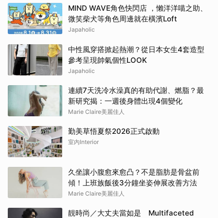
MIND WAVE角色快閃店 ，懶洋洋喵之助、
微笑柴犬等角色周邊就在橫濱Loft
Japaholic
中性風穿搭掀起熱潮？從日本女生4套造型
參考呈現帥氣個性LOOK
Japaholic
連續7天洗冷水澡真的有助代謝、燃脂？最
新研究揭：一週後身體出現4個變化
Marie Claire美麗佳人
勤美草悟夏祭2026正式啟動
室內Interior
久坐讓小腹愈來愈凸？不是脂肪是骨盆前
傾！上班族飯後3分鐘坐姿伸展改善方法
Marie Claire美麗佳人
靚時尚／大丈夫當如是 Multifaceted