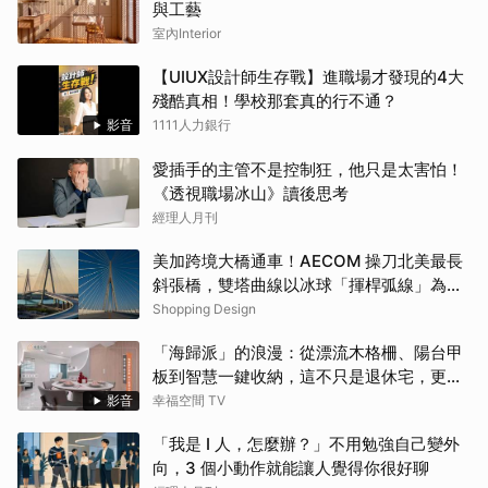
與工藝
室內Interior
【UIUX設計師生存戰】進職場才發現的4大
殘酷真相！學校那套真的行不通？
影音
1111人力銀行
愛插手的主管不是控制狂，他只是太害怕！
《透視職場冰山》讀後思考
經理人月刊
美加跨境大橋通車！AECOM 操刀北美最長
斜張橋，雙塔曲線以冰球「揮桿弧線」為靈
感
Shopping Design
「海歸派」的浪漫：從漂流木格柵、陽台甲
板到智慧一鍵收納，這不只是退休宅，更是
遊子的心靈港灣！！
影音
幸福空間 TV
「我是 I 人，怎麼辦？」不用勉強自己變外
向，3 個小動作就能讓人覺得你很好聊