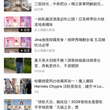
三面採光，中島吧台＋獨立家事間解鎖完美
家務路徑
設計家
一樹私藏居酒屋必吃公開！亞美將帶你大啖
道地泰國味
影音
女人我最大影音
Jina激推韓國美食！燒啤秀嗨翻全場 五花豬
吃法必學
影音
女人我最大影音
夏天香水別噴手腕？調香師揭最佳噴香位
置，香氣更持久、不易變調
VOGUE
哈蘭德愛馬仕收藏再加一！魔人腳踩
Hermès Chypre 涼鞋度假去，鏤空 H Logo
大展慵懶高級感！
GQ
「情歌天后」戴桂冠！2026發燒友最愛歌
手李翊君獲「天籟之音」獎