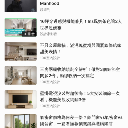
Manhood
鏡週刊
16坪穿透感與機能兼具！Ins風奶茶色讓2人
世界超優雅
影音
設計家影音
不只金屋藏貓，滿滿瑰蜜粉與圓潤線條給家
甜美表情！
100室內設計
三房兩廳收納規劃全解析！做對3個細節空
間多2倍，動線收納一次搞定
100室內設計
壁掛電視沒裝對超後悔！5大安裝細節一次
看，機能美觀收納翻3倍
100室內設計
氣密窗價格為何差一倍？鋁門窗vs氣密窗vs
隔音窗，一篇看懂報價關鍵與選購陷阱