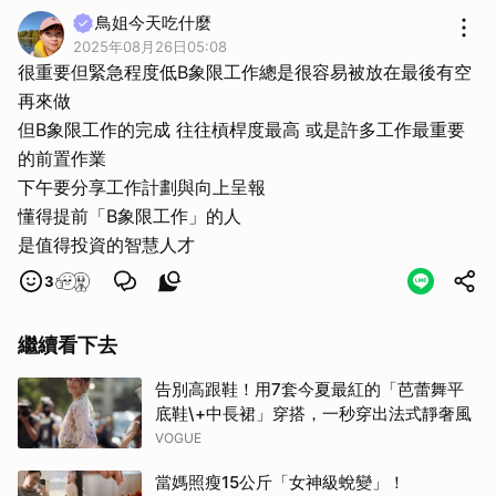
行政人員的身上，因為她正幫大家善後了一件緊急大案，然
鳥姐今天吃什麼
而這件功勞不會回饋到行政人員身上，要是論功行賞是失職
2025年08月26日05:08
的A或B象限的精英無功受祿，若是要懲罰耽誤，他們又能
很重要但緊急程度低B象限工作總是很容易被放在最後有空
舉證曾經因為C象限行政人員的職責單位工作，行政人員沒
再來做
遭受懲處實屬慶幸了。故在組織管理上，A和B象限掉落陷
但B象限工作的完成 往往槓桿度最高 或是許多工作最重要
入C在淪入D，遇上不擺爛的C，重回A或B，而C去到了A或
的前置作業
B可能遭受陷害淪入D返C或是離開。而那些A或B會出現爛
下午要分享工作計劃與向上呈報
循環。
懂得提前「B象限工作」的人
是值得投資的智慧人才
3
繼續看下去
告別高跟鞋！用7套今夏最紅的「芭蕾舞平
底鞋\+中長裙」穿搭，一秒穿出法式靜奢風
VOGUE
當媽照瘦15公斤「女神級蛻變」！