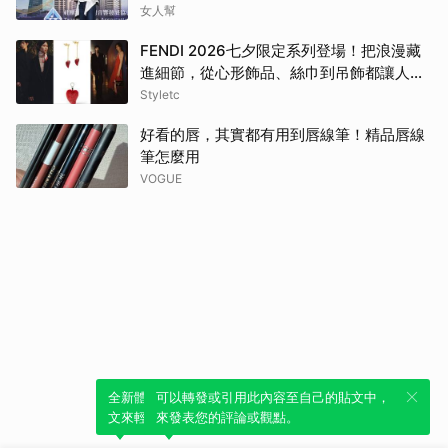
女人幫
FENDI 2026七夕限定系列登場！把浪漫藏
進細節，從心形飾品、絲巾到吊飾都讓人一
眼心動
Styletc
好看的唇，其實都有用到唇線筆！精品唇線
筆怎麼用
VOGUE
全新體驗！一鍵引用此內容，透過發布貼
可以轉發或引用此內容至自己的貼文中，
文來輕鬆表達個人立場。
來發表您的評論或觀點。