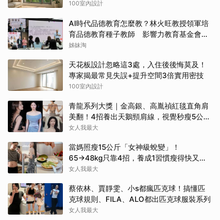
100室內設計
AI時代品德教育怎麼教？林火旺教授領軍培
育品德教育種子教師 影響力教育基金會攜
手新生代基金會
姊妹淘
天花板設計忽略這3處，入住後後悔莫及！
專家揭最常見失誤+提升空間3倍實用密技
100室內設計
青龍系列大獎｜金高銀、高胤禎紅毯直角肩
美翻！4招養出天鵝頸肩線，視覺秒瘦5公
斤！
女人我最大
當媽照瘦15公斤「女神級蛻變」！
65→48kg只靠4招，養成1習慣瘦得快又不
復胖
女人我最大
蔡依林、賈靜雯、小s都瘋匹克球！搞懂匹
克球規則、FILA、ALO都出匹克球服裝系列
女人我最大