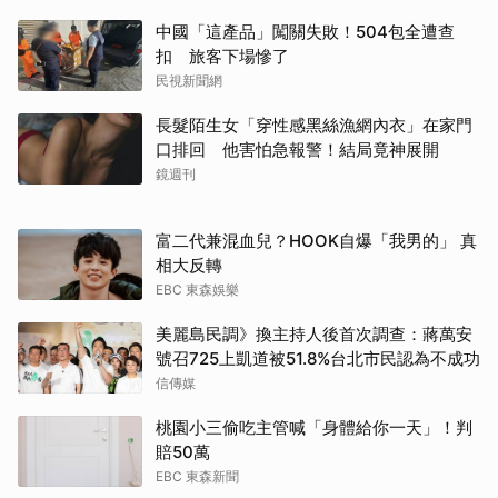
中國「這產品」闖關失敗！504包全遭查
扣 旅客下場慘了
民視新聞網
長髮陌生女「穿性感黑絲漁網內衣」在家門
口排回 他害怕急報警！結局竟神展開
鏡週刊
富二代兼混血兒？HOOK自爆「我男的」 真
相大反轉
EBC 東森娛樂
美麗島民調》換主持人後首次調查：蔣萬安
號召725上凱道被51.8%台北市民認為不成功
信傳媒
桃園小三偷吃主管喊「身體給你一天」！判
賠50萬
EBC 東森新聞