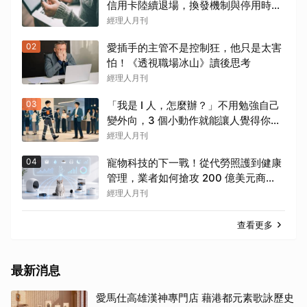
信用卡陸續退場，換發機制與停用時間
一次看
經理人月刊
02
愛插手的主管不是控制狂，他只是太害
怕！《透視職場冰山》讀後思考
經理人月刊
03
「我是 I 人，怎麼辦？」不用勉強自己
變外向，3 個小動作就能讓人覺得你很
好聊
經理人月刊
04
寵物科技的下一戰！從代勞照護到健康
管理，業者如何搶攻 200 億美元商
機？
經理人月刊
查看更多
最新消息
愛馬仕高雄漢神專門店 藉港都元素歌詠歷史