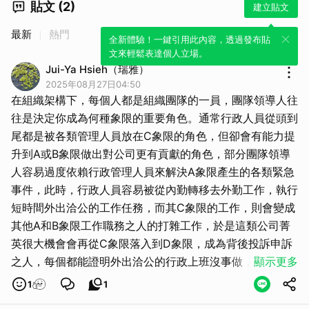
貼文 (2)
建立貼文
最新
熱門
全新體驗！一鍵引用此內容，透過發布貼
文來輕鬆表達個人立場。
Jui-Ya Hsieh（瑞雅）
2025年08月27日04:50
在組織架構下，每個人都是組織團隊的一員，團隊領導人往
往是決定你成為何種象限的重要角色。通常行政人員從頭到
尾都是被各類管理人員放在C象限的角色，但卻會有能力提
升到A或B象限做出對公司更有貢獻的角色，部分團隊領導
人容易過度依賴行政管理人員來解決A象限產生的各類緊急
取消
事件，此時，行政人員容易被從內勤轉移去外勤工作，執行
短時間外出洽公的工作任務，而其C象限的工作，則會變成
其他A和B象限工作職務之人的打雜工作，於是這類公司菁
英很大機會會再從C象限落入到D象限，成為背後投訴申訴
之人，每個都能證明外出洽公的行政上班沒事做，專接無聊
顯示更多
電話，沒在處理緊急重要的事情，當這些A或B象限的人講
1
1
自己的疏忽轉嫁的行政人員身上時，背後是非是不會傳達到