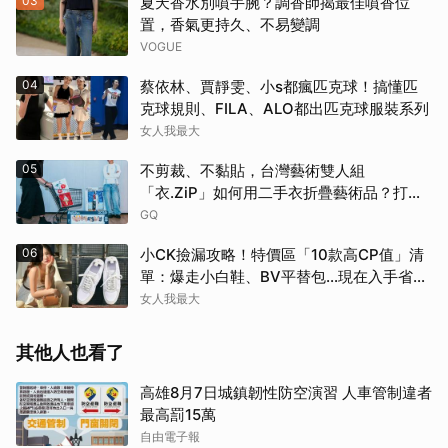
03
夏天香水別噴手腕？調香師揭最佳噴香位
置，香氣更持久、不易變調
VOGUE
04
蔡依林、賈靜雯、小s都瘋匹克球！搞懂匹
克球規則、FILA、ALO都出匹克球服裝系列
女人我最大
05
不剪裁、不黏貼，台灣藝術雙人組
「衣.ZiP」如何用二手衣折疊藝術品？打破
大眾對舊衣回收的想像
GQ
06
小CK撿漏攻略！特價區「10款高CP值」清
單：爆走小白鞋、BV平替包…現在入手省一
筆
女人我最大
其他人也看了
高雄8月7日城鎮韌性防空演習 人車管制違者
最高罰15萬
自由電子報