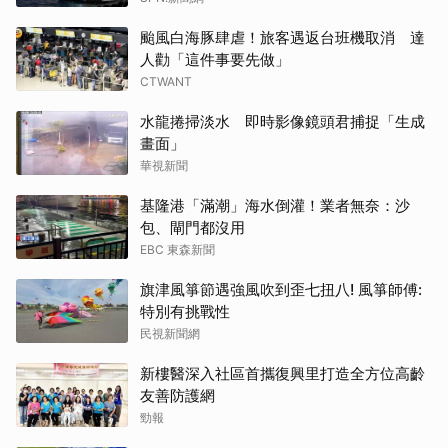
颱風白海豚肆虐！旅客遇返台班機取消 達
人勸「這件事要先做」
CTWANT
水龍捲掃淡水 即時影像鏡頭君捕捉「生成
畫面」
華視新聞
基隆港「滿潮」海水倒灌！業者無奈：沙
包、閘門都沒用
EBC 東森新聞
旗津風箏節遇強風吹到歪七扭八! 風箏師傅:
特別有挑戰性
民視新聞網
新樓醫深入社區首攜復興里打造全方位高齡
友善防護網
勁報