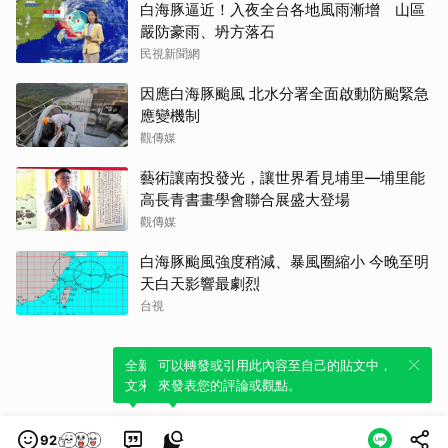
白海豚逼近！入夜全台各地風雨漸增 山區
嚴防豪雨、坍方落石
民視新聞網
因應白海豚颱風 北水分署全面啟動防颱緊急
應變機制
觀傳媒
藝術讓南投發光，讓世界看見埔里—埔里能
高長青書畫學會聯合展盛大登場
觀傳媒
白海豚颱風強度稍減、暴風圈縮小 今晚至明
天白天影響最劇烈
台視
全新體驗！一鍵引用此內容，透過發布貼
可以轉發或引用此內容至自己的貼文中，
文來輕鬆表達個人立場。
來發表您的評論或觀點。
92