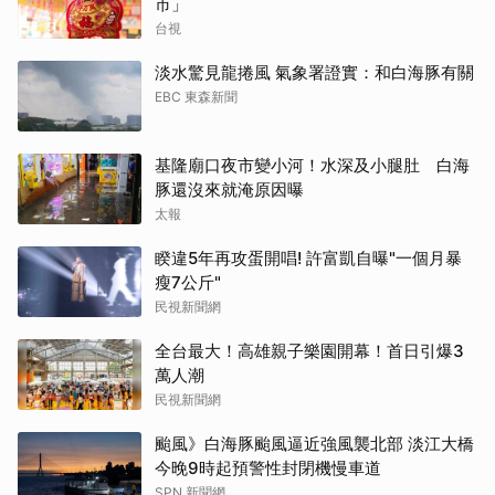
市」
台視
淡水驚見龍捲風 氣象署證實：和白海豚有關
EBC 東森新聞
基隆廟口夜市變小河！水深及小腿肚 白海
豚還沒來就淹原因曝
太報
睽違5年再攻蛋開唱! 許富凱自曝"一個月暴
瘦7公斤"
民視新聞網
全台最大！高雄親子樂園開幕！首日引爆3
萬人潮
民視新聞網
颱風》白海豚颱風逼近強風襲北部 淡江大橋
今晚9時起預警性封閉機慢車道
SPN.新聞網