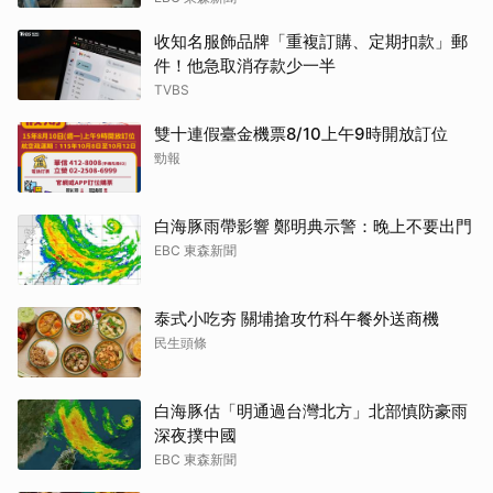
收知名服飾品牌「重複訂購、定期扣款」郵
件！他急取消存款少一半
TVBS
雙十連假臺金機票8/10上午9時開放訂位
勁報
白海豚雨帶影響 鄭明典示警：晚上不要出門
EBC 東森新聞
泰式小吃夯 關埔搶攻竹科午餐外送商機
民生頭條
白海豚估「明通過台灣北方」北部慎防豪雨
深夜撲中國
EBC 東森新聞