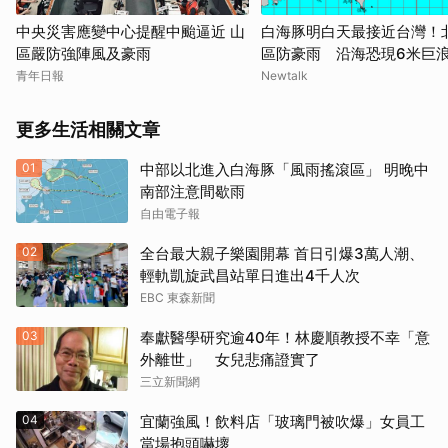
中央災害應變中心提醒中颱逼近 山
白海豚明白天最接近台灣！
區嚴防強陣風及豪雨
區防豪雨 沿海恐現6米巨
青年日報
Newtalk
更多生活相關文章
01
中部以北進入白海豚「風雨搖滾區」 明晚中
南部注意間歇雨
自由電子報
02
全台最大親子樂園開幕 首日引爆3萬人潮、
輕軌凱旋武昌站單日進出4千人次
EBC 東森新聞
03
奉獻醫學研究逾40年！林慶順教授不幸「意
外離世」 女兒悲痛證實了
三立新聞網
04
宜蘭強風！飲料店「玻璃門被吹爆」女員工
當場抱頭嚇壞