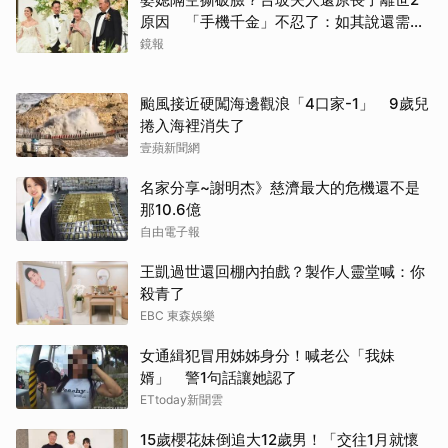
原因 「手機千金」不忍了：如其說還需要
離開嗎？
鏡報
颱風接近硬闖海邊觀浪「4口家-1」 9歲兒
捲入海裡消失了
壹蘋新聞網
名家分享~謝明杰》慈濟最大的危機還不是
那10.6億
自由電子報
取消
王凱過世還回棚內拍戲？製作人靈堂喊：你
殺青了
EBC 東森娛樂
女通緝犯冒用姊姊身分！喊老公「我妹
婿」 警1句話讓她認了
ETtoday新聞雲
15歲櫻花妹倒追大12歲男！「交往1月就懷