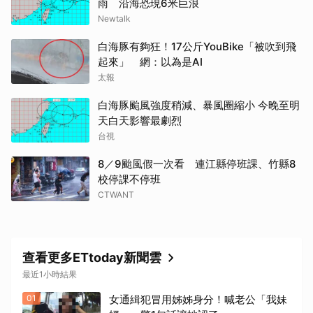
雨 沿海恐現6米巨浪
Newtalk
白海豚有夠狂！17公斤YouBike「被吹到飛
起來」 網：以為是AI
太報
白海豚颱風強度稍減、暴風圈縮小 今晚至明
天白天影響最劇烈
台視
8／9颱風假一次看 連江縣停班課、竹縣8
校停課不停班
CTWANT
查看更多ETtoday新聞雲
最近1小時結果
01
女通緝犯冒用姊姊身分！喊老公「我妹