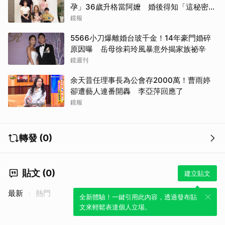
孕」36歲升格當阿嬤 婚後得知「這秘密」
傻眼了
鏡報
5566小刀爆離婚台玻千金！14年豪門婚碎
原因曝 岳母徐莉玲風暴意外揭家族祕辛
鏡週刊
余天昔任理事長為公會存2000萬！曹雨婷
卻遭藝人連番開轟 李亞萍回應了
鏡報
轉發 (0)
貼文 (0)
建立貼文
最新
熱門
全新體驗！一鍵引用此內容，透過發布貼
文來輕鬆表達個人立場。