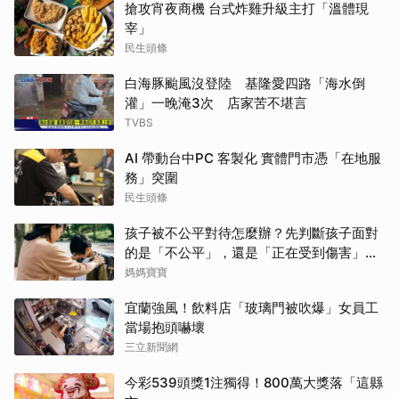
搶攻宵夜商機 台式炸雞升級主打「溫體現
宰」
民生頭條
白海豚颱風沒登陸 基隆愛四路「海水倒
灌」一晚淹3次 店家苦不堪言
TVBS
AI 帶動台中PC 客製化 實體門市憑「在地服
務」突圍
民生頭條
孩子被不公平對待怎麼辦？先判斷孩子面對
的是「不公平」，還是「正在受到傷害」？
處理方式完全不同
媽媽寶寶
宜蘭強風！飲料店「玻璃門被吹爆」女員工
當場抱頭嚇壞
三立新聞網
今彩539頭獎1注獨得！800萬大獎落「這縣