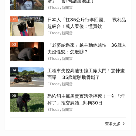
婿」 警1句話讓她認了
ETtoday新聞雲
02
日本人「扛35公斤行李回國」 戰利品
超級台！萬人看傻：懂買欸
ETtoday新聞雲
03
「老婆蛇過來」越主動他越怕 36歲人
夫沒性慾：怎麼辦？
ETtoday新聞雲
04
工程車失控高速衝撞工廠大門！驚悚畫
面曝 35歲駕駛肋骨斷了
ETtoday新聞雲
05
恐怖飼主抓黑貴賓活活摔死！一句「埋
掉了」拒交屍體...判拘30日
ETtoday新聞雲
查看更多