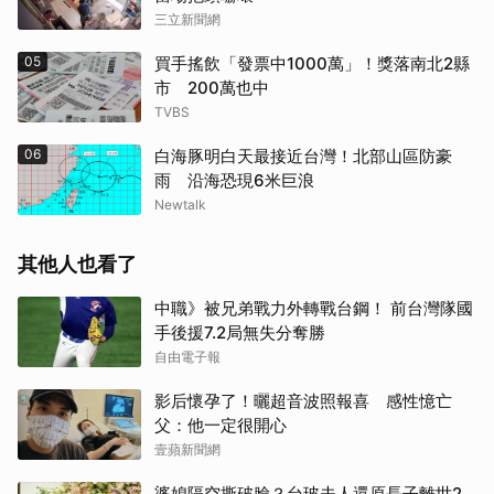
三立新聞網
05
買手搖飲「發票中1000萬」！獎落南北2縣
市 200萬也中
TVBS
06
白海豚明白天最接近台灣！北部山區防豪
雨 沿海恐現6米巨浪
Newtalk
其他人也看了
中職》被兄弟戰力外轉戰台鋼！ 前台灣隊國
手後援7.2局無失分奪勝
自由電子報
影后懷孕了！曬超音波照報喜 感性憶亡
父：他一定很開心
壹蘋新聞網
婆媳隔空撕破臉？台玻夫人還原長子離世2