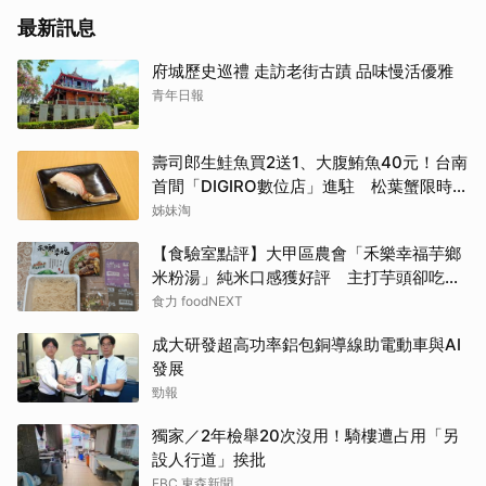
最新訊息
府城歷史巡禮 走訪老街古蹟 品味慢活優雅
青年日報
壽司郎生鮭魚買2送1、大腹鮪魚40元！台南
首間「DIGIRO數位店」進駐 松葉蟹限時上
桌
姊妹淘
【食驗室點評】大甲區農會「禾樂幸福芋鄉
米粉湯」純米口感獲好評 主打芋頭卻吃不
到存在感
食力 foodNEXT
成大研發超高功率鋁包銅導線助電動車與AI
發展
勁報
獨家／2年檢舉20次沒用！騎樓遭占用「另
設人行道」挨批
EBC 東森新聞