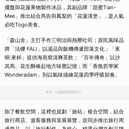
擺盤與花蓮果物製作冰品，其副品牌「甜蜜Tian-
Mee」推出結合馬告與鳳梨的「花蓮漢堡」，是人氣
必吃Togo美食。
「森山舍」主打手作三明治與熱壓吐司；原民風味品
牌「法礫 FALI」以湯品與飯糰傳遞部落文化；「來
唄·來杯」提供海燕窩清爽茶飲；「百年傳奇」以沙
其馬、花生酥喚起地方味覺記憶；而「香氛哲學家
Wonderadam」則以氣味描繪花蓮四季呼吸節奏。
廣告（請繼續閱讀本文）
除了餐飲空間，這裡也規劃「旅站」複合空間，結合
旅行商店、遊客服務與策展展覽，並同步推出旅行周
邊商品，以「旅行配件」為核心，精選台灣文創品牌