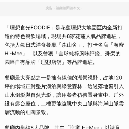
廣告（請繼續閱讀本文）
「理想食光FOODIE」是花蓮理想大地園區內全新打
造的特色餐飲場域，現場共8家花蓮人氣品牌進駐，
包括人氣日式洋食餐廳「森山舍」、打卡名店「海蜜
Hi-Mee」，以及曾獲「全球純粹風味評鑑」殊榮的
園區自有品牌「理想店舖」等品牌進駐。
餐廳最大亮點之一是擁有絕佳的湖景視野，占地120
坪的場域正對整片湖泊與綠意森林，透過落地窗引入
山水倒影與自然光影，讓用餐者彷彿置身畫中。戶外
設有露台座位，二樓更能遠眺中央山脈與海岸山脈雲
層流動的壯闊景致。
餐廳內集結8大品牌，其中「海蜜 Hi-Mee」以詩意