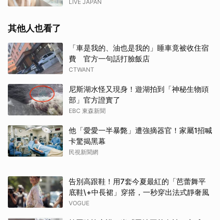
LIVE JAPAN
其他人也看了
「車是我的、油也是我的」睡車竟被收住宿
費 官方一句話打臉飯店
CTWANT
尼斯湖水怪又現身！遊湖拍到「神秘生物頭
部」官方證實了
EBC 東森新聞
他「愛愛一半暴斃」遭強摘器官！家屬1招喊
卡驚揭黑幕
民視新聞網
告別高跟鞋！用7套今夏最紅的「芭蕾舞平
底鞋\+中長裙」穿搭，一秒穿出法式靜奢風
VOGUE