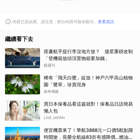
內容已至結尾。請注意，部分內容可能未顯示。
查看資訊
繼續看下去
搭廉航手提行李沒地方放？ 捷星重磅改制
「登機箱放頭頂置物箱要加錢」
鏡週刊
稀有「飛天白鷺」綻放！神戶六甲高山植物
園「鷺草」珍貴現身
旅奇傳媒
買日本保養品看這篇就對！保養品日語簡易
懶人包
LIVE JAPAN
便宜機票來了！華航3888元一口價5航點限
時開搶，長榮全航線83折有感降價…燃油稅