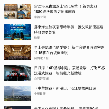
當巴洛克古城遇上當代奢華 ！萊切宮殿
1880緹沃麗酒店插旗南義
幸福空間
屏東海生館夜宿限時半價！推父親節優惠這
時段買更划算
勁報
早上去聽維也納愛樂！ 新年音樂會時間密碼
11:15將在台復刻重現
自由電子報
日月潭「4D體感劇場」震撼登場 打造五感
沉浸式旅遊 智慧觀光新體驗
台灣好新聞
〈中華旅遊〉新溪口、淡江雙橋兩日遊
中華日報
天下文化創辦人高希均辭世 享耆壽90歲