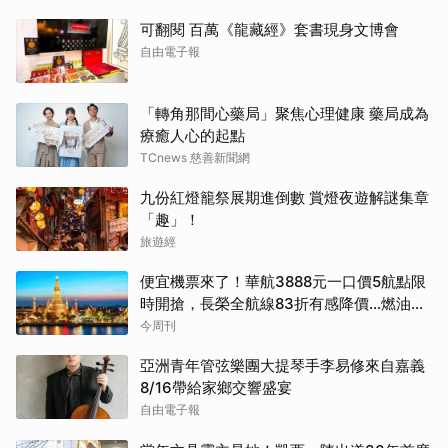
可翻閱 百萬《龍藏經》套書現身文博會
自由電子報
「轉角那間心藥局」聚焦心理健康 藥局成為
療癒人心的起點
TCnews 慈善新聞網
九份紅燈籠祭展期進倒數 賞燈夜遊解謎集章
「趣」！
旅遊經
便宜機票來了！華航3888元一口價5航點限
時開搶，長榮全航線83折有感降價…燃油稅
8/9調漲早買早省
今周刊
亞洲青年管弦樂團大提琴手李易修來自嘉義
8/16帶給家鄉交響盛宴
自由電子報