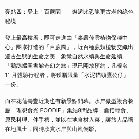
亮點四：登上「百蕨園」 邂逅比恐龍更古老的綠色
秘境
登上最高樓層，即可走進由「辜嚴倬雲植物保種中
心」團隊打造的「百蕨園」，近百種蕨類植物交織出
遠古生態的生命之美，象徵自然永續與生命延續。
「鸚鵡螺圖書館奇幻之旅」現已開放預約，凡報名
11 月體驗行程者，將獲贈限量「水泥貓頭鷹公仔」
一份。
而在花蓮壽豐近期也有新景點開幕。水岸微型複合餐
廳「理想食光 FOODIE」集結8間品牌，囊括輕食、
原民料理、伴手禮，並以在地食材入菜，讓旅人品嚐
在地風土，同時欣賞水岸與山嵐倒影。