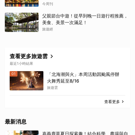
8/9調漲早買早省
今周刊
父親節台中遊！從早到晚一日遊行程推薦，
美食、美景一次滿足！
旅遊經
查看更多旅遊雲
最近1小時結果
01
「北海潮與火」本周活動因颱風停辦
火舞秀延至8/16
旅遊雲
查看更多
最新消息
嘉義鹿草夏日探索趣！結合科學、農場與自