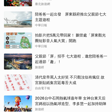
臺北旅遊網
陪爸爸一起出發 屏東縣府推出父親節七大
主題遊程
中華日報
拍影片把5萬元帶回家！ 鵬管處「屏東觀光
圈短影音人氣大賞」開跑
中華日報
父親節「屏」招手 七大遊程，邀您陪爸爸一
起過節「趣」！
旅遊經
清代皇帝罵人太好笑 不只觀汝似有瘋症 故
宮新貼紙集宮廷毒舌大成
自由電子報
2026台中石岡熱氣球嘉年華 女神台東天后
宮媽祖以熱氣球造型、李多慧一起加持助陣
旅遊經