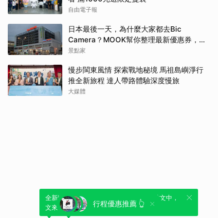
自由電子報
日本最後一天，為什麼大家都去Bic
Camera？MOOK幫你整理最新優惠券，行
前趕快存手機，結帳直接用，最高省10%
景點家
慢步閩東風情 探索戰地秘境 馬祖島嶼淨行
推全新旅程 達人帶路體驗深度慢旅
大媒體
全新體驗！一鍵引用此內容，透過發布貼
可以轉發或引用此內容至自己的貼文中，
行程優惠推薦 👆
文來輕鬆表達個人立場。
來發表您的評論或觀點。