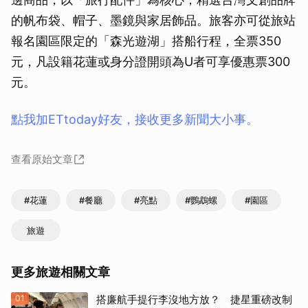
的帆布袋、帽子、墨鏡與家居飾品。旅客亦可從旅站
報名園區限定的「森光遊湖」搭船行程，全票350
元，凡設籍花蓮或身分證開頭為U者可享優惠票300
元。
點我加ETtoday好友，接收更多新聞大小事。
查看原始文章
#花蓮
#餐廳
#亮點
#鸚鵡螺
#園區
旅遊
更多旅遊相關文章
01
搭廉航手提行李沒地方放？ 捷星重磅改制