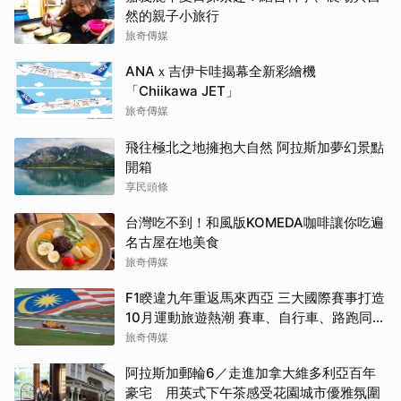
然的親子小旅行
旅奇傳媒
ANAｘ吉伊卡哇揭幕全新彩繪機
「Chiikawa JET」
旅奇傳媒
飛往極北之地擁抱大自然 阿拉斯加夢幻景點
開箱
享民頭條
台灣吃不到！和風版KOMEDA咖啡讓你吃遍
名古屋在地美食
旅奇傳媒
F1睽違九年重返馬來西亞 三大國際賽事打造
10月運動旅遊熱潮 賽車、自行車、路跑同週
登場
旅奇傳媒
阿拉斯加郵輪6／走進加拿大維多利亞百年
豪宅 用英式下午茶感受花園城市優雅氛圍