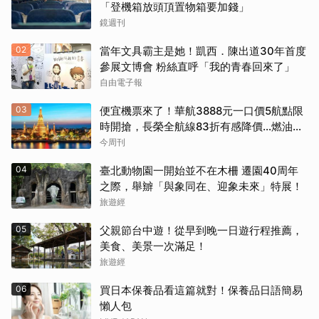
「登機箱放頭頂置物箱要加錢」
鏡週刊
02
當年文具霸主是她！凱西．陳出道30年首度
參展文博會 粉絲直呼「我的青春回來了」
自由電子報
03
便宜機票來了！華航3888元一口價5航點限
時開搶，長榮全航線83折有感降價…燃油稅
8/9調漲早買早省
今周刊
04
臺北動物園一開始並不在木柵 遷園40周年
之際，舉辧「與象同在、迎象未來」特展！
旅遊經
05
父親節台中遊！從早到晚一日遊行程推薦，
美食、美景一次滿足！
旅遊經
06
買日本保養品看這篇就對！保養品日語簡易
懶人包