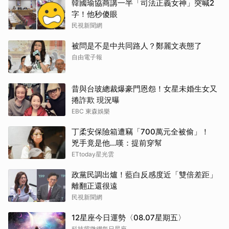
韓國瑜協商講一半「司法正義女神」突喊2
字！他秒傻眼
民視新聞網
被問是不是中共同路人？鄭麗文表態了
自由電子報
昔與台玻總裁爆豪門恩怨！女星未婚生女又
捲詐欺 現況曝
EBC 東森娛樂
丁柔安保險箱遭竊「700萬元全被偷」！
取消
兇手竟是他...嘆：提前穿幫
ETtoday星光雲
政黨民調出爐！藍白反感度近「雙倍差距」
離翻正還很遠
民視新聞網
12星座今日運勢〈08.07星期五〉
科技紫微網每日星座