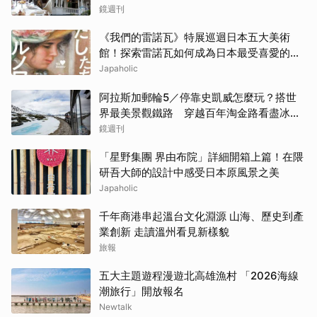
鏡週刊
《我們的雷諾瓦》特展巡迴日本五大美術
館！探索雷諾瓦如何成為日本最受喜愛的印
象派畫家
Japaholic
阿拉斯加郵輪5／停靠史凱威怎麼玩？搭世
界最美景觀鐵路 穿越百年淘金路看盡冰
河、峽谷與雪山
鏡週刊
「星野集團 界由布院」詳細開箱上篇！在隈
研吾大師的設計中感受日本原風景之美
Japaholic
千年商港串起溫台文化淵源 山海、歷史到產
業創新 走讀溫州看見新樣貌
旅報
五大主題遊程漫遊北高雄漁村 「2026海線
潮旅行」開放報名
Newtalk