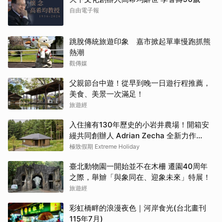
自由電子報
跳脫傳統旅遊印象 嘉市掀起單車慢跑抓熊
熱潮
觀傳媒
父親節台中遊！從早到晚一日遊行程推薦，
美食、美景一次滿足！
旅遊經
入住擁有130年歷史的小岩井農場！開箱安
縵共同創辦人 Adrian Zecha 全新力作
「AZUMA FARM KOIWAI」體驗最高級的
極致假期 Extreme Holiday
奢華
臺北動物園一開始並不在木柵 遷園40周年
之際，舉辧「與象同在、迎象未來」特展！
旅遊經
彩虹橋畔的浪漫夜色｜河岸食光(台北畫刊
115年7月)