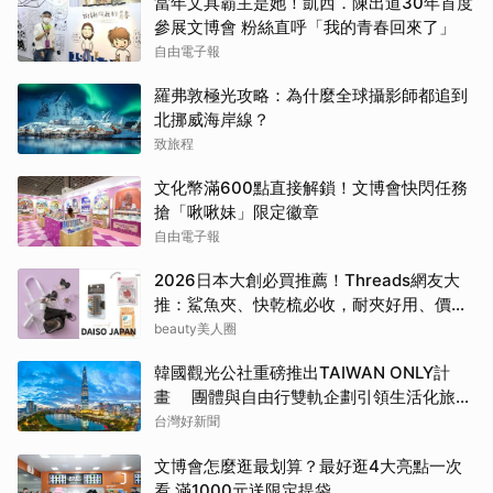
當年文具霸主是她！凱西．陳出道30年首度
參展文博會 粉絲直呼「我的青春回來了」
自由電子報
羅弗敦極光攻略：為什麼全球攝影師都追到
北挪威海岸線？
致旅程
文化幣滿600點直接解鎖！文博會快閃任務
搶「啾啾妹」限定徽章
自由電子報
2026日本大創必買推薦！Threads網友大
推：鯊魚夾、快乾梳必收，耐夾好用、價格
超甜！
beauty美人圈
韓國觀光公社重磅推出TAIWAN ONLY計
畫 團體與自由行雙軌企劃引領生活化旅遊
新風潮
台灣好新聞
文博會怎麼逛最划算？最好逛4大亮點一次
看 滿1000元送限定提袋