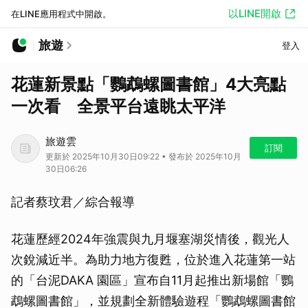
以LINE開啟
在LINE應用程式中開啟。
旅遊
登入
花蓮新景點「鸚鵡螺圖書館」4大亮點
一次看 全景平台遠眺太平洋
旅遊雲
訂閱
更新於 2025年10月30日09:22 • 發布於 2025年10月
30日06:26
記者蔡玟君／綜合報導
花蓮歷經2024年強震與九月堰塞湖災情後，觀光人
次銳減近半。為助力地方復甦，位於進入花蓮第一站
的「台泥DAKA 園區」宣布自11月起推出新場館「鸚
鵡螺圖書館」，並規劃全新體驗遊程「鸚鵡螺圖書館