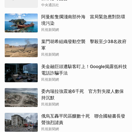
中央通訊社
阿曼船隻擱淺南部外海 當局緊急應對防環
境污染
民視新聞網
葉門胡希組織發動空襲 擊殺至少38名政府
軍
民視新聞網
美金融巨頭遭駭客盯上！Google揭露低科技
電話詐騙手法
民視新聞網
委內瑞拉強震逾6千死 官方對失蹤人數保
持沉默
民視新聞網
俄烏互轟平民區釀數十死 聯合國秘書長發
聲強烈譴責
民視新聞網