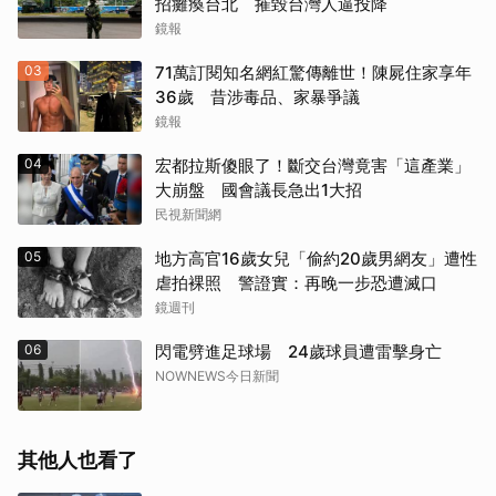
招癱瘓台北 摧毀台灣人逼投降
鏡報
03
71萬訂閱知名網紅驚傳離世！陳屍住家享年
36歲 昔涉毒品、家暴爭議
鏡報
04
宏都拉斯傻眼了！斷交台灣竟害「這產業」
大崩盤 國會議長急出1大招
民視新聞網
05
地方高官16歲女兒「偷約20歲男網友」遭性
虐拍裸照 警證實：再晚一步恐遭滅口
鏡週刊
06
閃電劈進足球場 24歲球員遭雷擊身亡
NOWNEWS今日新聞
其他人也看了