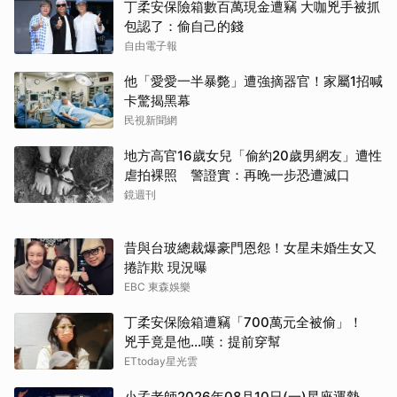
丁柔安保險箱數百萬現金遭竊 大咖兇手被抓
包認了：偷自己的錢
自由電子報
他「愛愛一半暴斃」遭強摘器官！家屬1招喊
卡驚揭黑幕
民視新聞網
地方高官16歲女兒「偷約20歲男網友」遭性
虐拍裸照 警證實：再晚一步恐遭滅口
鏡週刊
昔與台玻總裁爆豪門恩怨！女星未婚生女又
捲詐欺 現況曝
EBC 東森娛樂
丁柔安保險箱遭竊「700萬元全被偷」！
兇手竟是他...嘆：提前穿幫
ETtoday星光雲
小孟老師2026年08月10日(一)星座運勢