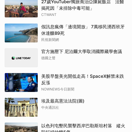
27歲YouTuber獨旅喬治亞陳屍飯店 法醫
揭死因「未排除中毒可能」
CTWANT
假訊息瘋傳「邊境開放」 7萬移民湧西班牙
休達釀89死
民視新聞網
官方施壓下 尼泊爾大學取消國際藏學會議
德國之聲
美股早盤美光開低走高！SpaceX解禁未跌
反漲
NOWNEWS今日新聞
埃及最高憲法法院(圖)
中央通訊社
以色列屯墾民襲擊西岸巴勒斯坦村落 縱火