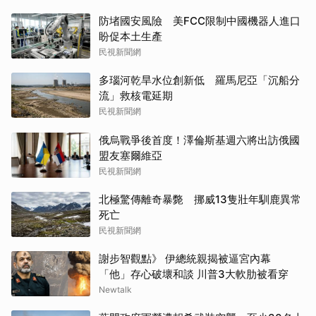
防堵國安風險 美FCC限制中國機器人進口
盼促本土生產
民視新聞網
多瑙河乾旱水位創新低 羅馬尼亞「沉船分
流」救核電延期
民視新聞網
俄烏戰爭後首度！澤倫斯基週六將出訪俄國
盟友塞爾維亞
民視新聞網
北極驚傳離奇暴斃 挪威13隻壯年馴鹿異常
死亡
民視新聞網
謝步智觀點》 伊總統親揭被逼宮內幕
「他」存心破壞和談 川普3大軟肋被看穿
Newtalk