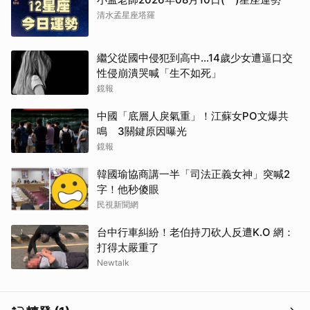
清水孟星座塔羅
繼父從國中侵犯到高中…14歲少女遭逼口交
性侵崩潰哭喊「生不如死」
鏡報
中國「底層人戾氣重」！江蘇女PO文爆共
鳴 3關鍵原因曝光
鏡報
韓國瑜協商講一半「司法正義女神」突喊2
字！他秒傻眼
民視新聞網
台中行車糾紛！老伯持刀砍人反遭K.O 網：
打得太嚴重了
Newtalk