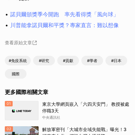
諾貝爾頒獎季今開跑 率先看得獎「風向球」
川普能拿諾貝爾和平獎？專家直言：難以想像
查看原始文章
#免疫系統
#研究
#貢獻
#學者
#日本
國際
更多國際相關文章
01
東京大學網頁嵌入「六四天安門」 教授被處
停職3天
中央通訊社
02
解放軍密刊「大城市全域失能戰」曝光！3