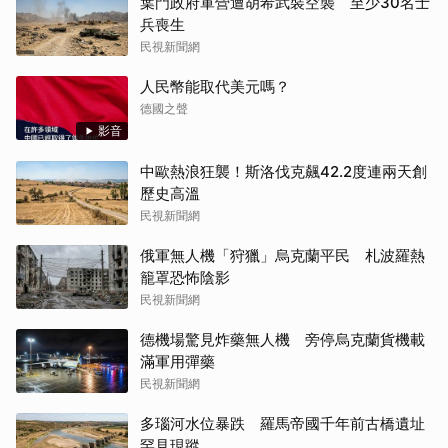
葉門政府軍營遭胡希武裝空襲 至少30名士
兵喪生
民視新聞網
人民幣能取代美元嗎？
德國之聲
影音
中歐熱浪狂襲！斯洛伐克飆42.2度連兩天創
歷史高溫
民視新聞網
俄軍無人機「狩獵」烏克蘭平民 札波羅熱
籠罩恐怖陰影
民視新聞網
德機場驚見炸藥無人機 旁停烏克蘭貨機載
滿軍用彈藥
民視新聞網
多瑙河水位暴跌 羅馬帝國千年前古橋遺址
罕見現蹤