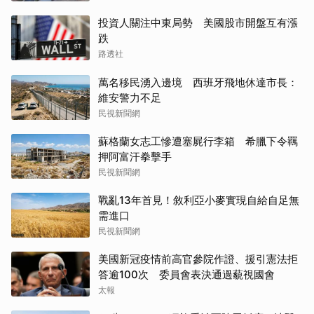
投資人關注中東局勢 美國股市開盤互有漲
跌
路透社
萬名移民湧入邊境 西班牙飛地休達市長：
維安警力不足
民視新聞網
蘇格蘭女志工慘遭塞屍行李箱 希臘下令羈
押阿富汗拳擊手
民視新聞網
戰亂13年首見！敘利亞小麥實現自給自足無
需進口
民視新聞網
美國新冠疫情前高官參院作證、援引憲法拒
答逾100次 委員會表決通過藐視國會
太報