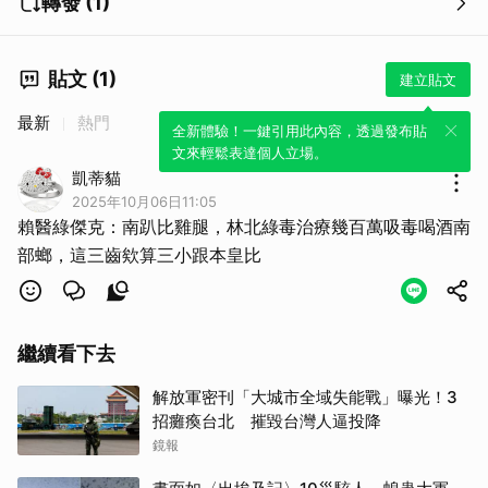
轉發 (1)
貼文 (1)
建立貼文
取消
最新
熱門
全新體驗！一鍵引用此內容，透過發布貼
文來輕鬆表達個人立場。
凱蒂貓
2025年10月06日11:05
賴醫綠傑克：南趴比雞腿，林北綠毒治療幾百萬吸毒喝酒南
部螂，這三齒欸算三小跟本皇比
繼續看下去
解放軍密刊「大城市全域失能戰」曝光！3
招癱瘓台北 摧毀台灣人逼投降
鏡報