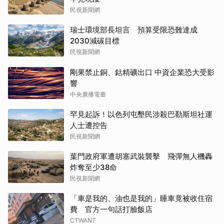
民視新聞網
瑞士環境部長坦言 預算受限恐難達成
2030減碳目標
民視新聞網
剛果禁止銅、鈷精礦出口 中資企業恐大受影
響
中央廣播電臺
罕見起訴！以色列屯墾民涉殺巴勒斯坦社運
人士遭控告
民視新聞網
葉門政府軍遭胡塞武裝襲擊 飛彈無人機轟
炸奪至少38命
民視新聞網
「車是我的、油也是我的」睡車竟被收住宿
費 官方一句話打臉飯店
CTWANT