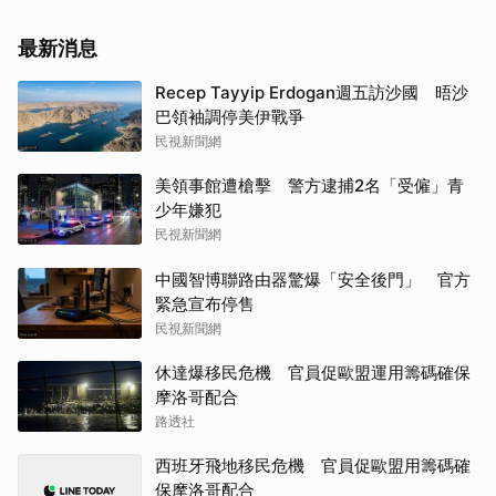
最新消息
Recep Tayyip Erdogan週五訪沙國 晤沙
巴領袖調停美伊戰爭
民視新聞網
美領事館遭槍擊 警方逮捕2名「受僱」青
少年嫌犯
民視新聞網
中國智博聯路由器驚爆「安全後門」 官方
緊急宣布停售
民視新聞網
休達爆移民危機 官員促歐盟運用籌碼確保
摩洛哥配合
路透社
西班牙飛地移民危機 官員促歐盟用籌碼確
保摩洛哥配合