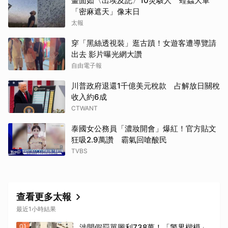
畫面如〈出埃及記〉10災駭人 蝗蟲大軍
「密麻遮天」像末日
太報
穿「黑絲透視裝」逛古蹟！女遊客遭導覽請
出去 影片曝光網大讚
自由電子報
川普政府退還1千億美元稅款 占解放日關稅
收入約6成
CTWANT
泰國女公務員「濃妝開會」爆紅！官方貼文
狂吸2.9萬讚 霸氣回嗆酸民
TVBS
查看更多太報
最近1小時結果
01
涉開假罰單圖利738萬！「警界楷模」