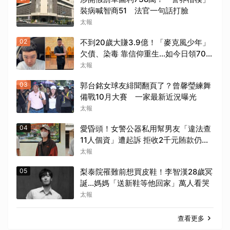
裝病喊智商51 法官一句話打臉
太報
02
不到20歲大賺3.9億！「麥克風少年」
欠債、染毒 靠信仰重生...如今日領700
元過活
太報
03
郭台銘女球友緋聞翻頁了？曾馨瑩練舞
備戰10月大賽 一家最新近況曝光
太報
04
愛昏頭！女警公器私用幫男友「違法查
11人個資」遭起訴 拒收2千元賄款仍難
逃法網
太報
05
梨泰院罹難前想買皮鞋！李智漢28歲冥
誕…媽媽「送新鞋等他回家」萬人看哭
太報
查看更多