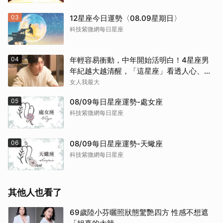
03
12星座今日運勢〈08.09星期日〉
科技紫微網每日星座
04
年輕容易衝動，中年開始活明白！4星座男
年紀越大越清醒，「這星座」看透人心、不
再討好任何人
女人我最大
05
08/09每日星座運勢-處女座
科技紫微網每日星座
06
08/09每日星座運勢-天蠍座
科技紫微網每日星座
其他人也看了
69歲陸小芬曬照狀態驚艷四方 性感不想遮