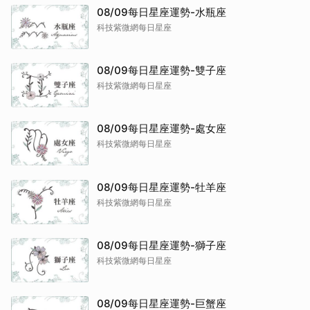
08/09每日星座運勢-水瓶座
科技紫微網每日星座
08/09每日星座運勢-雙子座
科技紫微網每日星座
08/09每日星座運勢-處女座
科技紫微網每日星座
08/09每日星座運勢-牡羊座
科技紫微網每日星座
08/09每日星座運勢-獅子座
科技紫微網每日星座
08/09每日星座運勢-巨蟹座