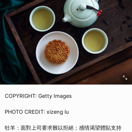
COPYRIGHT: Getty Images
PHOTO CREDIT: xizeng lu
牡羊：面對上司要求難以拒絕；感情渴望體貼支持