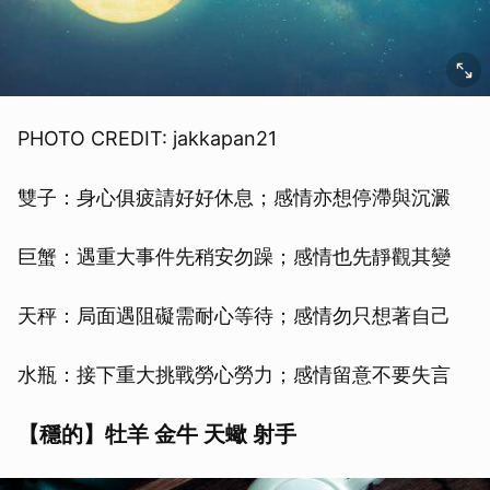
PHOTO CREDIT: jakkapan21
雙子：身心俱疲請好好休息；感情亦想停滯與沉澱
巨蟹：遇重大事件先稍安勿躁；感情也先靜觀其變
天秤：局面遇阻礙需耐心等待；感情勿只想著自己
水瓶：接下重大挑戰勞心勞力；感情留意不要失言
【穩的】牡羊 金牛 天蠍 射手