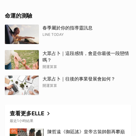
命運的測驗
春季屬於你的指導靈訊息
LINE TODAY
大眾占卜｜這段感情，會是你最後一段戀情
嗎？
開運算算
大眾占卜｜往後的事業發展會如何？
開運算算
查看更多ELLE
最近1小時結果
01
陳哲遠《御廷謠》皇帝古裝帥顏再攀巔