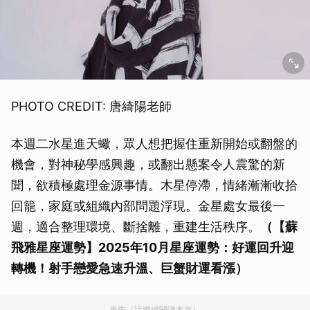
PHOTO CREDIT: 唐綺陽老師
本週二水星進天蠍，眾人想把握住重新開始或翻盤的
機會，對神秘學感興趣，或翻出懸案令人震驚的新
聞，欲積極處理金源事情。木星停滯，情緒漸漸收拾
回籠，家庭或組織內部問題浮現。金星處女最後一
週，適合整理環境、斷捨離，重建生活秩序。
（【蘇
飛雅星座運勢】2025年10月星座運勢：好運回升迎
轉機！射手戀愛急速升溫、巨蟹財運看漲
）
廣告（請繼續閱讀本文）