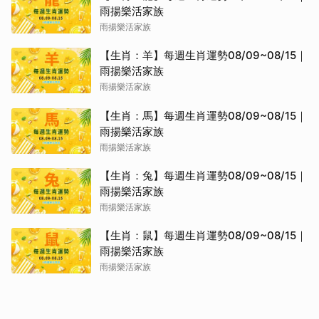
雨揚樂活家族
雨揚樂活家族
【生肖：羊】每週生肖運勢08/09~08/15｜
雨揚樂活家族
雨揚樂活家族
【生肖：馬】每週生肖運勢08/09~08/15｜
雨揚樂活家族
雨揚樂活家族
【生肖：兔】每週生肖運勢08/09~08/15｜
雨揚樂活家族
雨揚樂活家族
【生肖：鼠】每週生肖運勢08/09~08/15｜
雨揚樂活家族
雨揚樂活家族