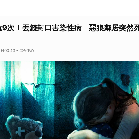
童9次！丟錢封口害染性病 惡狼鄰居突然
日00:43 • 綜合中心