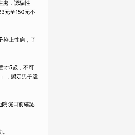
住處，誘騙性
元至150元不
子染上性病，了
童才5歲，不可
」，認定男子違
地院院日前確認
助。