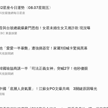
取消
12星座今日運勢〈08.07星期五〉
科技紫微網每日星座
昔與台玻總裁爆豪門恩怨！女星未婚生女又捲詐欺 現況曝
EBC 東森娛樂
他「愛愛一半暴斃」遭強摘器官！家屬1招喊卡驚揭黑幕
民視新聞網
韓國瑜協商講一半「司法正義女神」突喊2字！他秒傻眼
民視新聞網
中國「底層人戾氣重」！江蘇女PO文爆共鳴 3關鍵原因曝光
鏡報