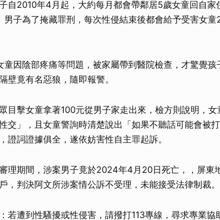
子自2010年4月起，大約每月都會帶鄰居5歲女童回自家
。男子為了掩藏罪刑，每次性侵結束後都會給予受害女童23
女童因陰部疼痛等問題，被家屬帶到醫院檢查，才驚覺孩
隔壁竟有名惡狼，隨即報警。
眾目擊女童拿著100元從男子家走出來，檢方則說明，女
性交」，且女童警詢時清楚說出「如果不聽話可能會被打
，證詞證據俱全，遂依妨害性自主罪起訴。
審理期間，涉案男子竟於2024年4月20日死亡，，屏東
戶，判決阿文所涉案情公訴不受理，未能接受法律制裁。
：若遭到性騷擾或性侵害，請撥打113專線，尋求專業協