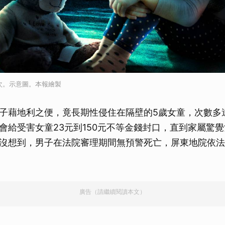
次。示意圖。本報繪製
子藉地利之便，竟長期性侵住在隔壁的5歲女童，次數多
會給受害女童23元到150元不等金錢封口，直到家屬驚
沒想到，男子在法院審理期間無預警死亡，屏東地院依法
廣告（請繼續閱讀本文）