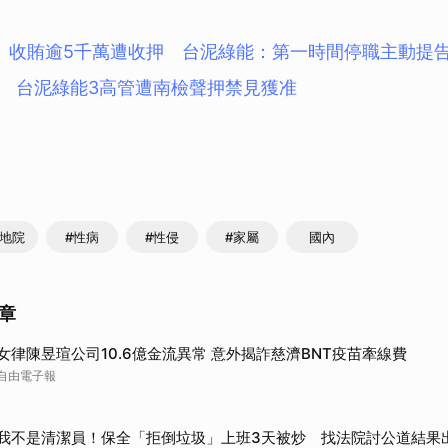
、收賄逾5千萬遭收押 台泥綠能：第一時間停職主動提
 台泥綠能3高管遭南檢聲押禁見獲准
東地院
#性病
#性侵
#家屬
國內
章
女律陳昱瑄公司10.6億金流異常 意外揭詐慈濟BNT疫苗牽線費
自由電子報
我不是清潔員！保全「拒倒垃圾」上班3天被炒 找法院討公道結果