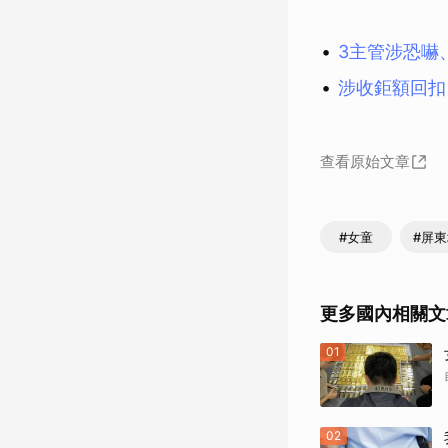
3主管涉恐嚇
涉收鉅額回扣
查看原始文章
#女童
#屏
更多國內相關文
01
02