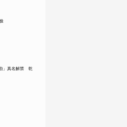
臉
承勳」真名解禁 乾