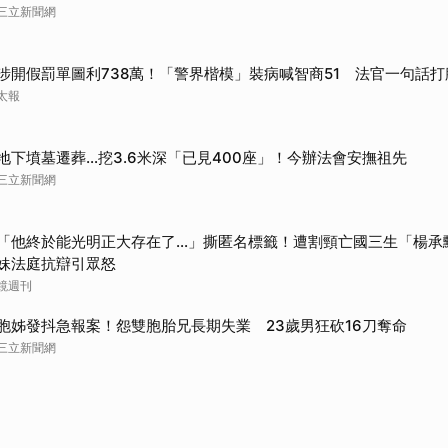
三立新聞網
涉開假罰單圖利738萬！「警界楷模」裝病喊智商51 法官一句話打
太報
地下墳墓遷葬…挖3.6米深「已見400座」！今辦法會安撫祖先
三立新聞網
「他終於能光明正大存在了...」撕匿名標籤！遭割頸亡國三生「楊
妹法庭抗辯引眾怒
鏡週刊
胞姊發抖急報案！怨雙胞胎兄長期失業 23歲男狂砍16刀奪命
三立新聞網