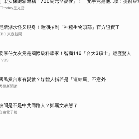
丁柔安保險箱遭竊「700萬元全被偷」！ 兇手竟是他...嘆：提前穿
ETtoday星光雲
尼斯湖水怪又現身！遊湖拍到「神秘生物頭部」官方證實了
EBC 東森新聞
姜厚任女友竟是國際級科學家！智商146「台大3碩士」經歷驚人
TVBS
國民黨台東有變數？媒體人指若是「這結局」不意外
民視新聞網
被問是不是中共同路人？鄭麗文表態了
自由電子報