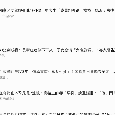
獨家／女駕駛肇逃1死1傷！男大生「凌晨跑外送」挨撞 媽淚：家快
三立新聞網
AI短劇成癮？長輩狂追停不下來，子女崩潰「角色對調」！專家警告
造咖
百萬網紅失蹤3年「傳淪東南亞富商性奴」！警證實已遭撕票棄屍 
鏡週刊
道奇終止本季最長7連敗！賽後主帥卻「罕見」說重話批：「他」鬥
民視新聞網
景區漂流竟能買「臨時女友」親親抱抱！套餐暗黑價碼曝光…客服：