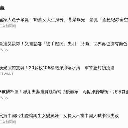
章
瞞家人產子藏屍！19歲女大生身分、背景曝光 驚見「產檢紀錄全
三立新聞網
最痛父親節！父遭惡鄰「徒手挖眼」失明 兒慟：世界再也沒有顏色
TVBS
漢光演習驚魂！20多枚105榴砲彈滾落水溝 軍警急封鎖搶運
CTWANT
8孩擠窄屋！澎湖夫妻遭質疑領補助後離家 母貼紙條喊冤：我很愛
TVBS
父買中國出生證讓獨生女變姊妹！女長大不當中國人喊卡卻失敗
三立新聞網