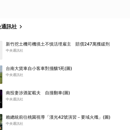
央通訊社
新竹挖土機司機填土不慎活埋雇主 賠償247萬獲緩刑
中央通訊社
台南大貨車自小客車對撞釀1死(圖)
中央通訊社
南投妻涉酒駕載夫 自撞翻車(圖)
中央通訊社
賴總統前往桃園視導「漢光42號演習－要域火殲」(圖)
中央通訊社