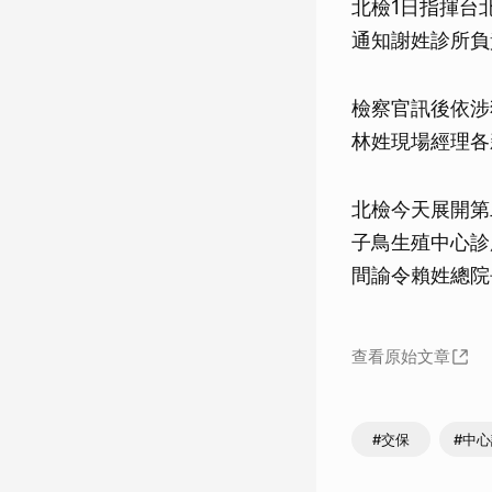
北檢1日指揮台
通知謝姓診所負
檢察官訊後依涉
林姓現場經理各
北檢今天展開第
子鳥生殖中心診
間諭令賴姓總院
查看原始文章
#交保
#中