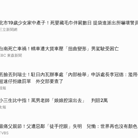
北市19歲少女家中產子！死嬰藏毛巾伴屍數日 提袋進派出所嚇壞警
三立新聞網
台南死亡車禍！轎車遭大貨車壓「扭曲變形」男駕駛受困亡
EBC 東森新聞
丟臉丟到瑞士！駐日內瓦辦事處「內部檢舉」申訴處長李冠德：濫用
超速仔拒繳罰單 外交部要查了
鏡報
小三生比中指！罵男老師「娘娘腔滾出去」 判賠2萬
太報
最痛父親節！父遭惡鄰「徒手挖眼」失明 兒慟：世界再也沒有顏色
TVBS