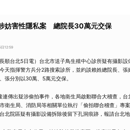
涉妨害性隱私案 總院長30萬元交保
日12:59
長順台北5日電）台北市送子鳥生殖中心診所疑有攝影設
今天指揮警方兵分2路搜索診所，並約談賴姓總院長、張
、張分別以30萬、5萬元交保。
接連傳出疑涉偷拍事件，各地衛生局啟動聯合大稽查，台
北市衛生局、消防局等相關單位執行「偷拍聯合稽查」專
台北院區疑有攝影設備拆除後留下孔洞痕跡，報請台北地