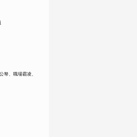
員
公帑、職場霸凌、