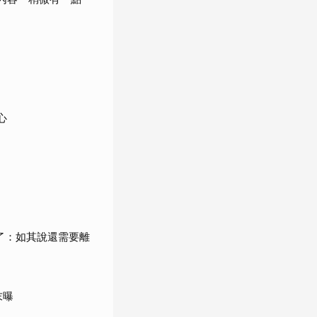
心
了：如其說還需要離
末曝