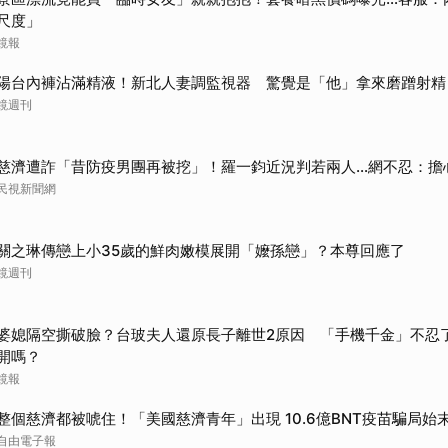
尺度」
鏡報
陽台內褲沾滿精液！新北人妻調監視器 驚覺是「他」拿來磨蹭射精
鏡週刊
慈濟遭詐「昔防疫男團再被挖」！羅一鈞近況判若兩人…網不忍：擔
民視新聞網
關之琳傳戀上小35歲的鮮肉嫩模展開「嬤孫戀」？本尊回應了
鏡週刊
婆媳隔空撕破臉？台玻夫人還原長子離世2原因 「手機千金」不忍
開嗎？
鏡報
整個慈濟都被唬住！「美國慈濟青年」出現 10.6億BNT疫苗騙局始
自由電子報