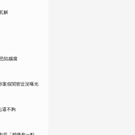
瓦解
恐陷腦腐
涉案假閨密近況曝光
志還不夠
內容「稍微有一點