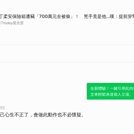
取消
丁柔安保險箱遭竊「700萬元全被偷」！ 兇手竟是他...嘆：提前穿
ETtoday星光雲
全新體驗！一鍵引用此內
文來輕鬆表達個人立場。
55
己心生不正了，會做此動作也不必懷疑。