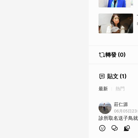
轉發 (0)
貼文 (1)
最新
熱門
莊仁源
06月05日23:
診所取名送子鳥就