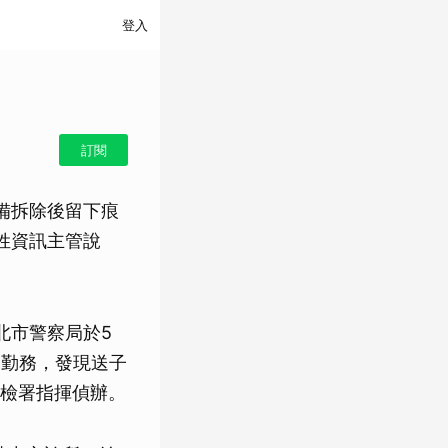
登入
訂閱
備拆除後留下痕
姓資訊主管說
北市警察局於5
案勤務，發現送子
檢署指揮偵辦。