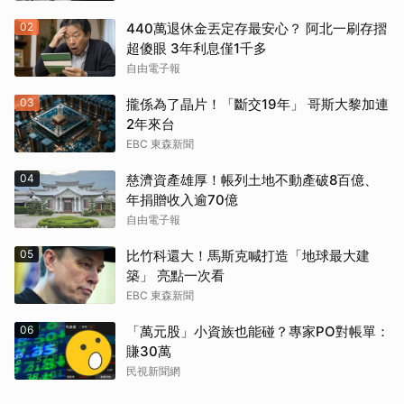
02
440萬退休金丟定存最安心？ 阿北一刷存摺
超傻眼 3年利息僅1千多
自由電子報
03
攏係為了晶片！「斷交19年」 哥斯大黎加連
2年來台
EBC 東森新聞
04
慈濟資產雄厚！帳列土地不動產破8百億、
年捐贈收入逾70億
自由電子報
05
比竹科還大！馬斯克喊打造「地球最大建
築」 亮點一次看
EBC 東森新聞
06
「萬元股」小資族也能碰？專家PO對帳單：
賺30萬
民視新聞網