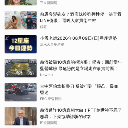
三立新聞網
前恩客變砲友？酒店妹控強押性侵 法官看
LINE傻眼：還叫人家買衛生棉
鏡報
小孟老師2026年08月09日(日)星座運勢
清水孟星座塔羅
慈濟被騙10億真的很誇張！學者：回顧當年
藍營嘴臉 最危險的是立場走在事實前面！
Newtalk
台中阿伯拿折疊刀 反被打到「眼凸、爆血」
昏迷
EBC 東森新聞
慈濟遭詐10億真相大白！PTT創世神不忍了
怒轟：下架協助詐騙的政客
民視新聞網