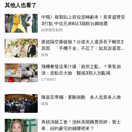
其他人也看了
中職》複製貼上前役逆轉劇本！黃韋盛雙安
3打點 中信兄弟6比1踢館台鋼雄鷹
緯來體育新聞
婆媳隔空撕破臉？台玻夫人還原長子離世2
原因 「手機千金」不忍了：如其說還需要
離開嗎？
鏡報
飛機餐發這果汁爆「廁所之亂」？乘客崩
潰：差點丟大臉 醫揭3類人別亂喝
CTWANT
陳嘉宏專欄：要刪就刪 各人造業各人擔
鏡報
再槓演藝工會！池秋美開轟曹雨婷：賓士
車、紐約豪宅的錢哪裡來？