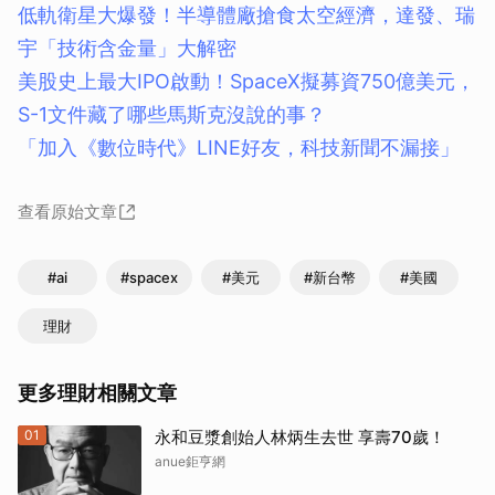
低軌衛星大爆發！半導體廠搶食太空經濟，達發、瑞
宇「技術含金量」大解密
美股史上最大IPO啟動！SpaceX擬募資750億美元，
S-1文件藏了哪些馬斯克沒說的事？
「加入《數位時代》LINE好友，科技新聞不漏接」
查看原始文章
#ai
#spacex
#美元
#新台幣
#美國
理財
更多理財相關文章
01
永和豆漿創始人林炳生去世 享壽70歲！
anue鉅亨網