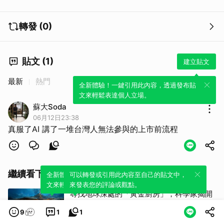
轉發 (0)
貼文 (1)
建立貼文
最新
熱門
全新體驗！一鍵引用此內容，透過發布貼
文來輕鬆表達個人立場。
蘇大Soda
06月12日23:38
真服了AI 講了一堆台灣人無法參與的上市前流程
繼續看下去
全新體驗！一鍵引用此內容，透過發布貼
可以轉發或引用此內容至自己的貼文中，
文來輕鬆表達個人立場。
來發表您的評論或觀點。
尋找地球深處的「黃金廚房」，科學家揭開
海底火山鍊金之謎
9
1
1
科技新報