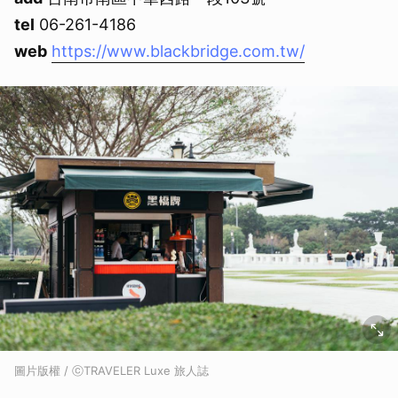
tel
06-261-4186
web
https://www.blackbridge.com.tw/
圖片版權 / ⓒTRAVELER Luxe 旅人誌