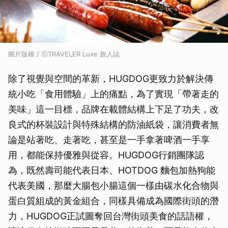
圖片版權 / ⓒTRAVELER Luxe 旅人誌
除了視覺與空間的革新，HUGDOG更致力於解決傳
統小吃「食用體驗」上的痛點，為了實現「帶著走的
美味」這一目標，品牌在載體結構上下足了功夫，改
良式的杯裝設計與特殊結構的防油紙袋，讓消費者無
論是站著吃、走著吃，甚至是一手拿著啤酒一手享
用，都能保持優雅與從容。HUGDOG行銷團隊認
為，既然壽司能代表日本、HOTDOG 麵包加熱狗能
代表美國，那麼大腸包小腸這個一樣由碳水化合物與
蛋白質組成的黃金組合，同樣具備成為國際街頭的潛
力，HUGDOG正試圖奪回台灣街頭美食的話語權，