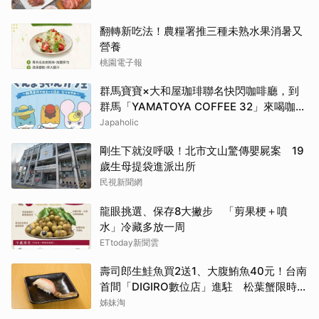
翻轉新吃法！農糧署推三種未熟水果消暑又
營養
桃園電子報
群馬寶寶×大和屋珈琲聯名快閃咖啡廳，到
群馬「YAMATOYA COFFEE 32」來喝咖啡
吧
Japaholic
剛生下就沒呼吸！北市文山驚傳嬰屍案 19
歲生母提袋進派出所
民視新聞網
龍眼挑選、保存8大撇步 「剪果梗＋噴
水」冷藏多放一周
ETtoday新聞雲
壽司郎生鮭魚買2送1、大腹鮪魚40元！台南
首間「DIGIRO數位店」進駐 松葉蟹限時上
桌
姊妹淘