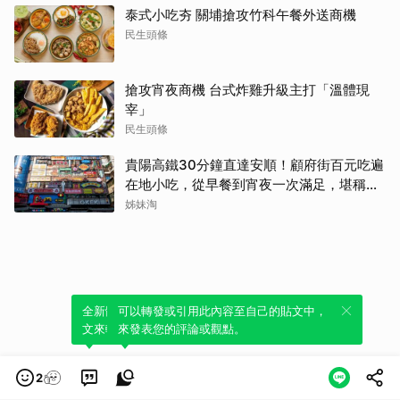
泰式小吃夯 關埔搶攻竹科午餐外送商機
民生頭條
搶攻宵夜商機 台式炸雞升級主打「溫體現
宰」
民生頭條
貴陽高鐵30分鐘直達安順！顧府街百元吃遍
在地小吃，從早餐到宵夜一次滿足，堪稱貴
州「小吃王國」
姊妹淘
全新體驗！一鍵引用此內容，透過發布貼
可以轉發或引用此內容至自己的貼文中，
文來輕鬆表達個人立場。
來發表您的評論或觀點。
2