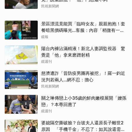
民視新聞網
景區漂流竟能買「臨時女友」親親抱抱！套
餐暗黑價碼曝光…客服：內容「稍微有一點
尺度」
鏡報
陽台內褲沾滿精液！新北人妻調監視器 驚
覺是「他」拿來磨蹭射精
鏡週刊
慈濟遭詐「昔防疫男團再被挖」！羅一鈞近
況判若兩人…網不忍：擔心
民視新聞網
關之琳傳戀上小35歲的鮮肉嫩模展開「嬤孫
戀」？本尊回應了
鏡週刊
婆媳隔空撕破臉？台玻夫人還原長子離世2
原因 「手機千金」不忍了：如其說還需要