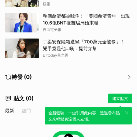
離開嗎？
鏡報
整個慈濟都被唬住！「美國慈濟青年」出現
10.6億BNT疫苗騙局始末曝
自由電子報
丁柔安保險箱遭竊「700萬元全被偷」！
兇手竟是他...嘆：提前穿幫
ETtoday星光雲
轉發 (0)
貼文 (0)
建立貼文
最新
熱門
全新體驗！一鍵引用此內容，透過發布貼
文來輕鬆表達個人立場。