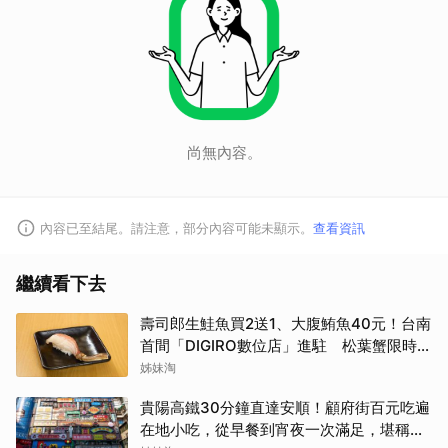
尚無內容。
內容已至結尾。請注意，部分內容可能未顯示。
查看資訊
繼續看下去
壽司郎生鮭魚買2送1、大腹鮪魚40元！台南
首間「DIGIRO數位店」進駐 松葉蟹限時上
桌
姊妹淘
貴陽高鐵30分鐘直達安順！顧府街百元吃遍
在地小吃，從早餐到宵夜一次滿足，堪稱貴