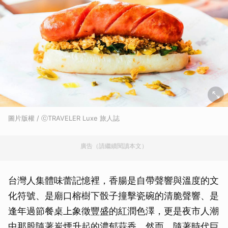
圖片版權 / ⓒTRAVELER Luxe 旅人誌
廣告（請繼續閱讀本文）
台灣人集體味蕾記憶裡，香腸是自帶聲響與溫度的文
化符號、是廟口榕樹下骰子撞擊瓷碗的清脆聲響、是
逢年過節餐桌上象徵豐盛的紅潤色澤，更是夜市人潮
中那股隨著炭煙升起的濃郁蒜香。然而，隨著時代巨