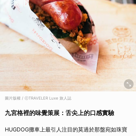
圖片版權 / ⓒTRAVELER Luxe 旅人誌
九宮格裡的味覺策展：舌尖上的口感實驗
HUGDOG攤車上最引人注目的莫過於那盤宛如珠寶