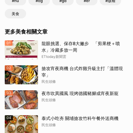
#hu
#og
#gd
#er
#版權
美食
更多美食相關文章
01
龍眼挑選、保存8大撇步 「剪果梗＋噴
水」冷藏多放一周
ETtoday新聞雲
02
搶攻宵夜商機 台式炸雞升級主打「溫體現
宰」
民生頭條
03
夜市吹異國風 現烤德國豬腳成宵夜新寵
民生頭條
04
泰式小吃夯 關埔搶攻竹科午餐外送商機
民生頭條