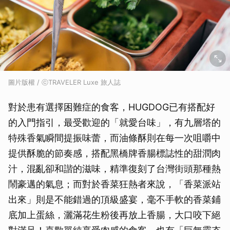
圖片版權 / ⓒTRAVELER Luxe 旅人誌
對於患有選擇困難症的食客，HUGDOG已有搭配好
的入門指引，最受歡迎的「就愛台味」，有九層塔的
特殊香氣瞬間提振味蕾，而油條酥則在每一次咀嚼中
提供酥脆的節奏感，搭配黑橋牌香腸標誌性的甜潤肉
汁，混亂卻和諧的滋味，精準復刻了台灣街頭那種熱
鬧豪邁的氣息；而對於香菜狂熱者來說，「香菜派站
出來」則是不能錯過的頂級盛宴，毫不手軟的香菜鋪
底加上蛋絲，灑滿花生粉後再放上香腸，大口咬下絕