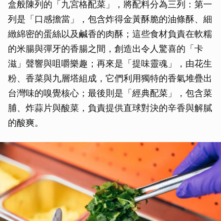
盒般陳列的「九宮格配菜」，將配料分為三列：第一
取消
列是「口感擔當」，包含炸得金黃酥脆的油條酥、細
緻綿密的蛋絲以及鹹香的肉酥；這些食材負責在軟糯
的米腸與彈牙的香腸之間，創造出令人驚喜的「卡
滋」聲響與咀嚼樂趣；再來是「提味靈魂」，由花生
粉、香菜與九層塔組成，它們利用獨特的香氣堆疊出
台灣味的嗅覺核心；最後則是「經典配菜」，包含菜
脯、炸蒜片與酸菜，負責提供直球對決的辛香與解膩
的酸爽。