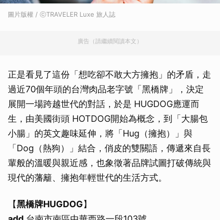
圖片版權 / ⓒTRAVELER Luxe 旅人誌
廣告（請繼續閱讀本文）
正是看見了這份「想吃卻不敢大方擁抱」的矛盾，走
過近70個年頭的台灣肉品老字號「黑橋牌」，決定
展開一場跨越世代的對話，於是 HUGDOG應運而
生，由美國街頭 HOTDOG開始為概念，到「大腸包
小腸」的英文趣味延伸，將「Hug（擁抱）」與
「Dog（熱狗）」結合，俏皮的雙關語，傳遞來自長
輩般的溫暖與親近感，也象徵著品牌試圖打破傳統與
現代的藩籬、擁抱年輕世代的生活方式。
【
黑橋牌HUGDOG
】
add
台南市南區中華西路一段103號