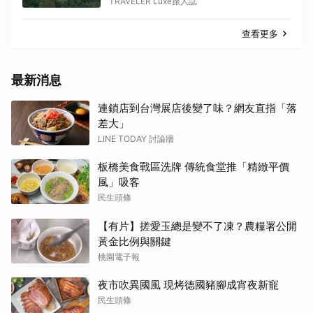
TRAVELER Luxe旅人誌
查看更多
最新消息
連鎖店到台灣展店後變了味？網友直指「落
差大」
LINE TODAY 討論牆
板橋美食戰區洗牌 傳統食堂推「精緻平價
風」吸客
民生頭條
【有片】搓愛玉總是變不了凍？農糧署公開
黃金比例與關鍵
桃園電子報
夜市吹異國風 現烤德國豬腳成宵夜新寵
民生頭條