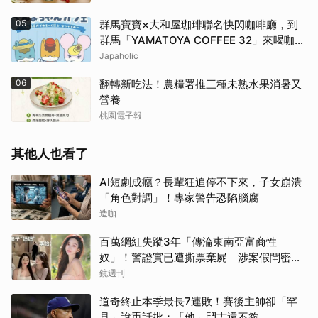
05
群馬寶寶×大和屋珈琲聯名快閃咖啡廳，到
群馬「YAMATOYA COFFEE 32」來喝咖啡
吧
Japaholic
06
翻轉新吃法！農糧署推三種未熟水果消暑又
營養
桃園電子報
其他人也看了
AI短劇成癮？長輩狂追停不下來，子女崩潰
「角色對調」！專家警告恐陷腦腐
造咖
百萬網紅失蹤3年「傳淪東南亞富商性
奴」！警證實已遭撕票棄屍 涉案假閨密近
況曝光
鏡週刊
道奇終止本季最長7連敗！賽後主帥卻「罕
見」說重話批：「他」鬥志還不夠