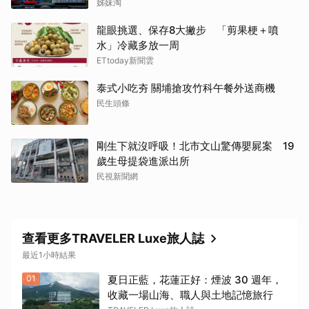
州「小吃王國」
姊妹淘
龍眼挑選、保存8大撇步 「剪果梗＋噴
水」冷藏多放一周
ETtoday新聞雲
泰式小吃夯 關埔搶攻竹科午餐外送商機
民生頭條
剛生下就沒呼吸！北市文山驚傳嬰屍案 19
歲生母提袋進派出所
民視新聞網
查看更多TRAVELER Luxe旅人誌
最近1小時結果
01
夏日正藍，花蓮正好：煙波 30 週年，
收藏一場山海、職人與土地記憶旅行