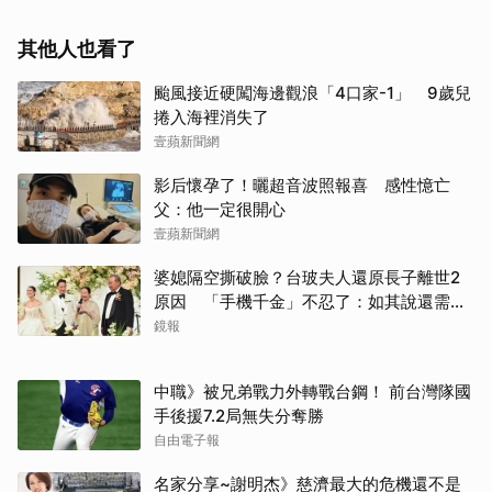
其他人也看了
颱風接近硬闖海邊觀浪「4口家-1」 9歲兒
捲入海裡消失了
壹蘋新聞網
影后懷孕了！曬超音波照報喜 感性憶亡
父：他一定很開心
壹蘋新聞網
婆媳隔空撕破臉？台玻夫人還原長子離世2
原因 「手機千金」不忍了：如其說還需要
離開嗎？
鏡報
中職》被兄弟戰力外轉戰台鋼！ 前台灣隊國
手後援7.2局無失分奪勝
自由電子報
名家分享~謝明杰》慈濟最大的危機還不是