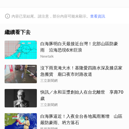
內容已至結尾。請注意，部分內容可能未顯示。
查看資訊
繼續看下去
白海豚明白天最接近台灣！北部山區防豪
雨 沿海恐現6米巨浪
Newtalk
沒下雨竟淹大水！基隆愛四路水深及膝店家
急搬貨 廟口夜市封路改道
三立新聞網
快訊／永和豆漿創始人在台北離世 享壽70
歲
三立新聞網
白海豚逼近！入夜全台各地風雨漸增 山區
嚴防豪雨、坍方落石
民視新聞網