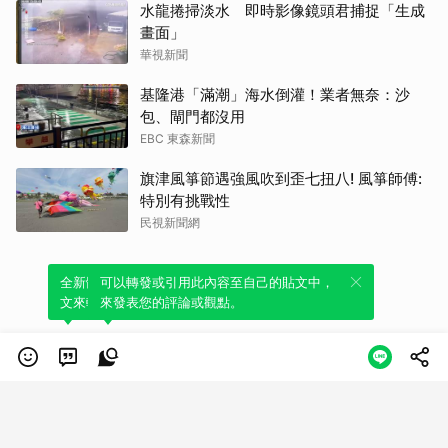
水龍捲掃淡水 即時影像鏡頭君捕捉「生成
畫面」
華視新聞
基隆港「滿潮」海水倒灌！業者無奈：沙
包、閘門都沒用
EBC 東森新聞
旗津風箏節遇強風吹到歪七扭八! 風箏師傅:
特別有挑戰性
民視新聞網
全新體驗！一鍵引用此內容，透過發布貼
可以轉發或引用此內容至自己的貼文中，
文來輕鬆表達個人立場。
來發表您的評論或觀點。
類別
服務條款
隱私權政策
服務聲明