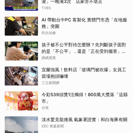
灌」一晚淹3次 店家苦不堪言
TVBS
AI 帶動台中PC 客製化 實體門市憑「在地服
務」突圍
民生頭條
孩子被不公平對待怎麼辦？先判斷孩子面對
的是「不公平」，還是「正在受到傷害」？
處理方式完全不同
媽媽寶寶
宜蘭強風！飲料店「玻璃門被吹爆」女員工
當場抱頭嚇壞
三立新聞網
今彩539頭獎1注獨得！800萬大獎落「這縣
市」
台視
淡水驚見龍捲風 氣象署證實：和白海豚有關
EBC 東森新聞