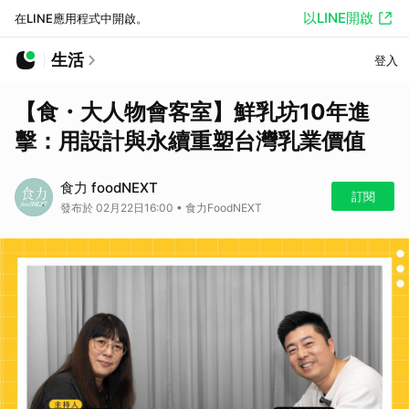
以LINE開啟
在LINE應用程式中開啟。
生活
登入
【食・大人物會客室】鮮乳坊10年進
擊：用設計與永續重塑台灣乳業價值
食力 foodNEXT
訂閱
發布於 02月22日16:00 • 食力FoodNEXT