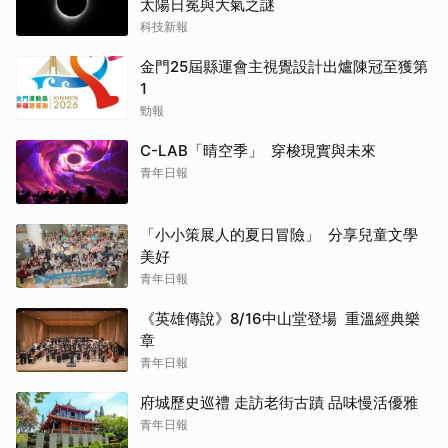
太陽日冕與大氣之謎
科技新報
金門25屆縣運會主視覺設計出爐陳冠至獲第
1
勁報
C-LAB「晴空季」 穿梭現實與未來
青年日報
「小小策展人的夏日冒險」 分享兒童文學
美好
青年日報
《英雄傳說》8/16中山堂登場 重溫經典樂
章
青年日報
府城歷史巡禮 走訪老街古蹟 品味慢活優雅
青年日報