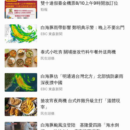
雙十連假臺金機票8/10上午9時開放訂位
勁報
白海豚雨帶影響 鄭明典示警：晚上不要出門
EBC 東森新聞
泰式小吃夯 關埔搶攻竹科午餐外送商機
民生頭條
白海豚估「明通過台灣北方」北部慎防豪雨
深夜撲中國
EBC 東森新聞
搶攻宵夜商機 台式炸雞升級主打「溫體現
宰」
民生頭條
白海豚颱風沒登陸 基隆愛四路「海水倒