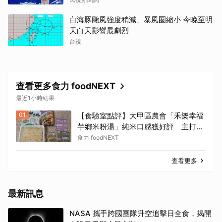
白海豚颱風強度稍減、暴風圈縮小 今晚至明
天白天影響最劇烈
台視
查看更多食力 foodNEXT
最近1小時結果
01
【食驗室點評】大甲區農會「禾樂幸福
芋鄉米粉湯」純米口感獲好評 主打芋
頭卻吃不到存在感
食力 foodNEXT
查看更多
最新訊息
NASA 攜手跨國團隊升空追擊日全食，揭開