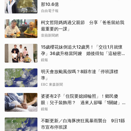
那10.6億
自由電子報
柯文哲陪媽媽過父親節 分享「爸爸留給我
最重要的一課」
壹蘋新聞網
15歲櫻花妹倒追大12歲男！「交往1月就懷
孕」36歲升格當阿嬤 婚後得知「這秘密」
傻眼了
鏡報
取消
明天會放颱風假嗎？8縣市達「停班課標
準」
EBC 東森新聞
婆婆有2子「住院要媳婦輪照」！鄉民傻
眼：兒子裝飾用？ 過來人卻曝「1關鍵」才
做決定
鏡報
不斷更新／白海豚挾狂風暴雨襲台 9日1縣
市宣布停班課