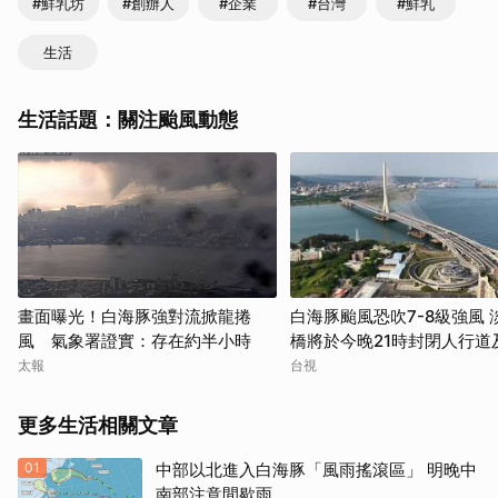
#鮮乳坊
#創辦人
#企業
#台灣
#鮮乳
生活
生活話題：關注颱風動態
畫面曝光！白海豚強對流掀龍捲
白海豚颱風恐吹7-8級強風 
風 氣象署證實：存在約半小時
橋將於今晚21時封閉人行道
道
太報
台視
更多生活相關文章
01
中部以北進入白海豚「風雨搖滾區」 明晚中
南部注意間歇雨