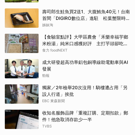
壽司郎生鮭魚買2送1、大腹鮪魚40元！台南
首間「DIGIRO數位店」進駐 松葉蟹限時上
桌
姊妹淘
【食驗室點評】大甲區農會「禾樂幸福芋鄉
米粉湯」純米口感獲好評 主打芋頭卻吃不
到存在感
食力 foodNEXT
成大研發超高功率鋁包銅導線助電動車與AI
發展
勁報
獨家／2年檢舉20次沒用！騎樓遭占用「另
設人行道」挨批
EBC 東森新聞
收知名服飾品牌「重複訂購、定期扣款」郵
件！他急取消存款少一半
TVBS