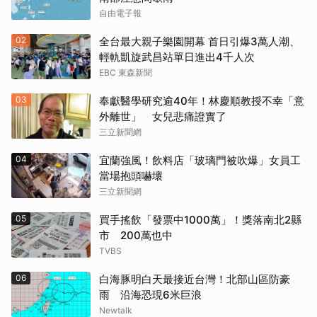
自由電子報
02
全台最大親子樂園開幕 首日引爆3萬人潮、
輕軌凱旋武昌站單日進出4千人次
EBC 東森新聞
03
奉獻醫學研究逾40年！林慶順教授不幸「意
外離世」 女兒悲痛證實了
三立新聞網
04
宜蘭強風！飲料店「玻璃門被吹爆」女員工
當場抱頭嚇壞
三立新聞網
05
買手搖飲「發票中1000萬」！獎落南北2縣
市 200萬也中
TVBS
06
白海豚明白天最接近台灣！北部山區防豪
雨 沿海恐現6米巨浪
Newtalk