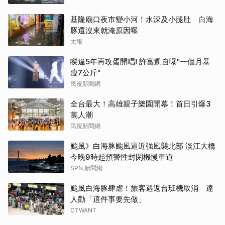
基隆廟口夜市變小河！水深及小腿肚 白海
豚還沒來就淹原因曝
太報
睽違5年再攻蛋開唱! 許富凱自曝"一個月暴
瘦7公斤"
民視新聞網
全台最大！高雄親子樂園開幕！首日引爆3
萬人潮
民視新聞網
颱風》白海豚颱風逼近強風襲北部 淡江大橋
今晚9時起預警性封閉機慢車道
SPN.新聞網
颱風白海豚肆虐！旅客遇返台班機取消 達
人勸「這件事要先做」
CTWANT